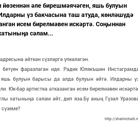
йөзеннән әле бирешмәячәген, яшь булуын
Илдарны үз бакчасына таш атуда, көнләшүдә
занган исем бирелмәвен искәртә. Соңыннан
хатыныңа сәлам...
адресына әйткән сүзләргә үпкәләгән.
 бетүен фаразлаган иде. Радик Юлякъшин Инстаграмд
, яшь булуын барысы да алда булуын әйтә. Илдарны ү
ли. Юк-бар артистка атказанган исем бирелмәвен искәртә
лы хатыныңа сәлам әйт, дип яза.Бу аның Гүзәл Уразов
 сүземе?
http://shahrichalli.r