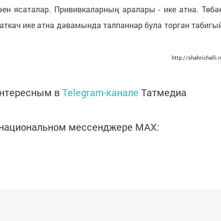
ен ясаталар. Прививкаларның аралары - ике атна. Төбә
ткач ике атна дәвамында талпаннар була торган табигы
http://shahrichalli.r
интересным в
Telegram-канале
Татмедиа
в национальном мессенджере MАХ: