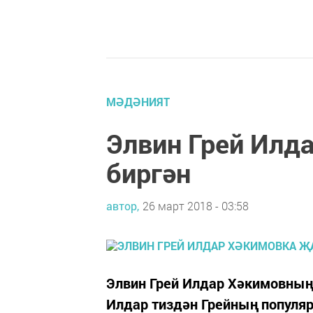
МӘДӘНИЯТ
Элвин Грей Илд
биргән
автор,
26 март 2018 - 03:58
Элвин Грей Илдар Хәкимовның 
Илдар тиздән Грейның популяр