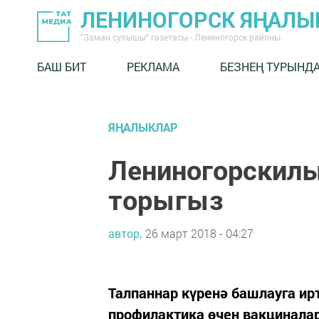
ЛЕНИНОГОРСК ЯҢАЛ
"Заман сулышы" газетасы - Лениногорск районы
БАШ БИТ
РЕКЛАМА
БЕЗНЕҢ ТУРЫНД
ЯҢАЛЫКЛАР
Лениногорскилы
торыгыз
автор,
26 март 2018 - 04:27
Талпаннар күренә башлауга ир
профилактика өчен вакциналар