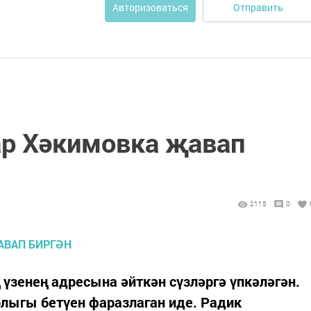
Отправить
Авторизоваться
ар Хәкимовка җавап
2115
0
үзенең адресына әйткән сүзләргә үпкәләгән.
лыгы бетүен фаразлаган иде. Радик