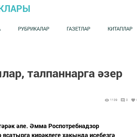
ЫКЛАРЫ
А
РУБРИКАЛАР
ГАЗЕТЛАР
КИТАПЛАР
лар, талпаннарга әзер
1139
0
тәрәк әле. Әмма Роспотребнадзор
 ясатырга кирәклеге хакында исебезгә