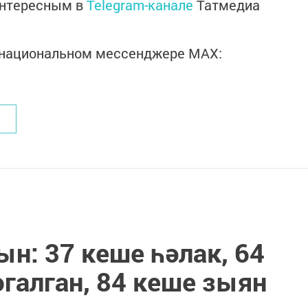
интересным в
Telegram-канале
Татмедиа
в национальном мессенджере MАХ:
н: 37 кеше һәлак, 64
галган, 84 кеше зыян