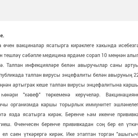
е.
 өчен вакциналар ясатырга кирәклеге хакында исебезг
ан тешләү сәбәпле медицина ярдәме сорап 10 меңнән алы
тә. Талпан инфекцияләре белән авыручылар саны арту
публикада талпан вирусы энцефалиты белән авыруның 2
меңнән артыграк кеше талпан вирусы энцефалитына карш
 һөнәри "хәвеф" төркеменә керүчеләр. Вакцинациян
нчы организмда каршы торырлык иммунитет эшләнеле
тә язда ясатырга кирәк. Беренче һәм икенче прививк
иеш. Өченчесен беренче прививкадан соң бер ел үткә
 ел саен үткәрергә кирәк. Ике этаптан торган "ашыгыч