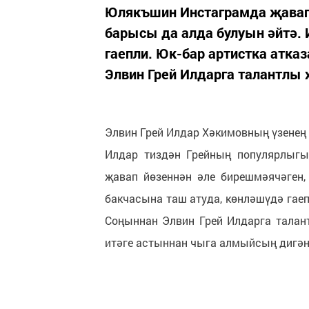
Юлякъшин Инстаграмда җавап 
барысы да алда булуын әйтә. 
гаепли. Юк-бар артистка атка
Элвин Грей Илдарга талантлы 
Элвин Грей Илдар Хәкимовның үзенең 
Илдар тиздән Грейның популярлыгы
җавап йөзеннән әле бирешмәячәген
бакчасына таш атуда, көнләшүдә гаеп
Соңыннан Элвин Грей Илдарга талант
итәге астыннан чыга алмыйсың дигән