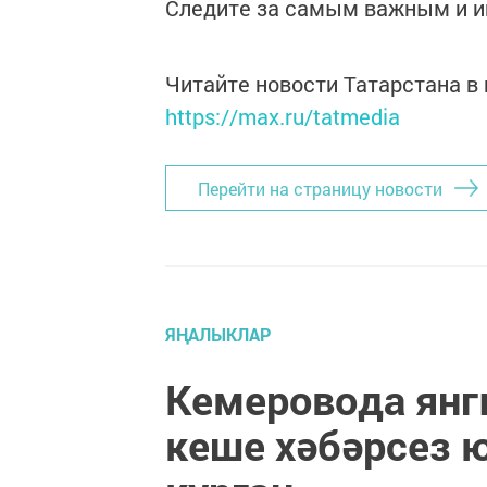
Следите за самым важным и 
Читайте новости Татарстана 
https://max.ru/tatmedia
Перейти на страницу новости
ЯҢАЛЫКЛАР
Кемеровода янгы
кеше хәбәрсез ю