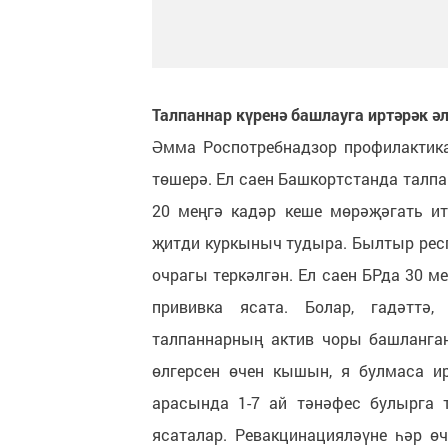
Талпаннар күренә башлауга иртәрәк әл
Әмма Роспотребнадзор профилактика
төшерә. Ел саен Башкортстанда талп
20 меңгә кадәр кеше мөрәҗәгать и
җитди куркыныч тудыра. Былтыр рес
очрагы теркәлгән. Ел саен БРда 30 
прививка ясата. Болар, гадәттә,
талпаннарның актив чоры башланга
өлгерсен өчен кышын, я булмаса ир
арасында 1-7 ай тәнәфес булырга т
ясаталар. Ревакцинацияләүне һәр өч