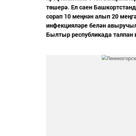
төшерә. Ел саен Башкортстан
сорап 10 меңнән алып 20 меңг
инфекцияләре белән авыручы
Былтыр республикада талпан 