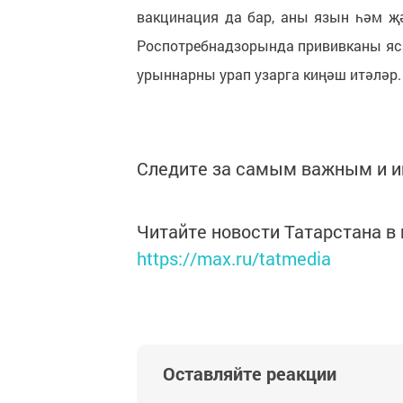
вакцинация да бар, аны язын һәм җә
Роспотребнадзорында прививканы яса
урыннарны урап узарга киңәш итәләр.
Следите за самым важным и 
Читайте новости Татарстана 
https://max.ru/tatmedia
Оставляйте реакции