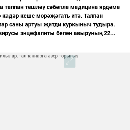
да талпан тешләү сәбәпле медицина ярдәме
ә кадәр кеше мөрәҗәгать итә. Талпан
лар саны артуы җитди куркыныч тудыра.
вирусы энцефалиты белән авыруның 22...