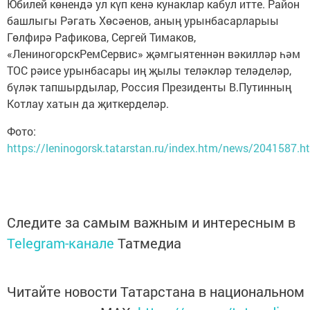
Юбилей көнендә ул күп кенә кунаклар кабул итте. Район
башлыгы Рәгать Хөсәенов, аның урынбасарларыы
Гөлфирә Рафикова, Сергей Тимаков,
«ЛениногорскРемСервис» җәмгыятеннән вәкилләр һәм
ТОС рәисе урынбасары иң җылы теләкләр теләделәр,
бүләк тапшырдылар, Россия Президенты В.Путинның
Котлау хатын да җиткерделәр.
Фото:
https://leninogorsk.tatarstan.ru/index.htm/news/2041587.h
Следите за самым важным и интересным в
Telegram-канале
Татмедиа
Читайте новости Татарстана в национальном