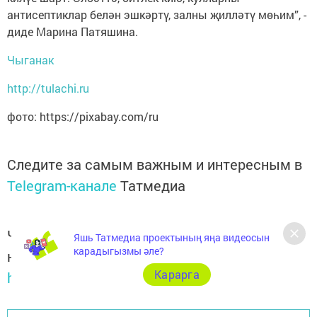
антисептиклар белән эшкәртү, залны җилләтү мөһим”, -
диде Марина Патяшина.
Чыганак
http://tulachi.ru
фото: https://pixabay.com/ru
Следите за самым важным и интересным в
Telegram-канале
Татмедиа
Читайте новости Татарстана в
Яшь Татмедиа проектының яңа видеосын
карадыгызмы әле?
национальном мессенджере MАХ:
Карарга
https://max.ru/tatmedia