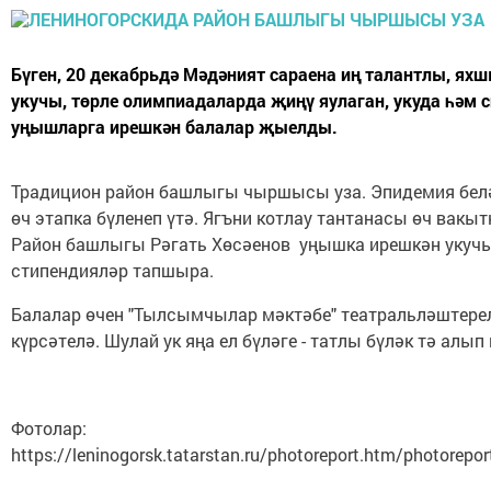
Бүген, 20 декабрьдә Мәдәният сараена иң талантлы, яхш
укучы, төрле олимпиадаларда җиңү яулаган, укуда һәм 
уңышларга ирешкән балалар җыелды.
Традицион район башлыгы чыршысы уза. Эпидемия белә
өч этапка бүленеп үтә. Ягъни котлау тантанасы өч вакыт
Район башлыгы Рәгать Хөсәенов уңышка ирешкән укуч
стипендияләр тапшыра.
Балалар өчен "Тылсымчылар мәктәбе" театральләштере
күрсәтелә. Шулай ук яңа ел бүләге - татлы бүләк тә алып
Фотолар:
https://leninogorsk.tatarstan.ru/photoreport.htm/photorep