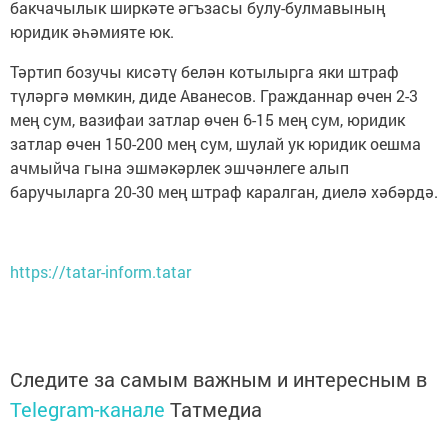
бакчачылык ширкәте әгъзасы булу-булмавының
юридик әһәмияте юк.
Тәртип бозучы кисәтү белән котылырга яки штраф
түләргә мөмкин, диде Аванесов. Гражданнар өчен 2-3
мең сум, вазифаи затлар өчен 6-15 мең сум, юридик
затлар өчен 150-200 мең сум, шулай ук юридик оешма
ачмыйча гына эшмәкәрлек эшчәнлеге алып
баручыларга 20-30 мең штраф каралган, диелә хәбәрдә.
https://tatar-inform.tatar
Следите за самым важным и интересным в
Telegram-канале
Татмедиа