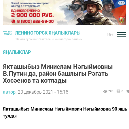
ЛЕНИНОГОРСК ЯҢАЛЫКЛАРЫ
16+
"Заман сулышы" газетасы - Лениногорск районы
ЯҢАЛЫКЛАР
Якташыбыз Минислам Нәгыймовны
В.Путин да, район башлыгы Рәгать
Хөсәенов та котлады
автор,
20 декабрь 2021 - 15:16
795
0
Якташыбыз Минислам Нәгыймович Нәгыймовка 90 яшь
тулды