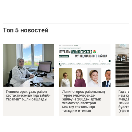
Топ 5 новостей
Лениногорск үзәк район
Лениногорск районының
Гадәти 
хастаханәсендә яңа табиб-
төрле өлкәләрендә
һәм күп
терапевт эшли башлады
эшләүче 200дән артык
Мендел
хезмәткәр электрон
Ленино
мактау тактасында
бүлеген
тәкъдим ителгән
(+фотол