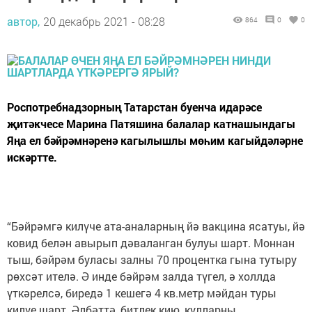
автор,
20 декабрь 2021 - 08:28
864
0
0
Роспотребнадзорның Татарстан буенча идарәсе
җитәкчесе Марина Патяшина балалар катнашындагы
Яңа ел бәйрәмнәренә кагылышлы мөһим кагыйдәләрне
искәртте.
“Бәйрәмгә килүче ата-аналарның йә вакцина ясатуы, йә
ковид белән авырып дәваланган булуы шарт. Моннан
тыш, бәйрәм буласы залны 70 процентка гына тутыру
рөхсәт ителә. Ә инде бәйрәм залда түгел, ә холлда
үткәрелсә, биредә 1 кешегә 4 кв.метр мәйдан туры
килүе шарт. Әлбәттә, битлек кию, кулларны