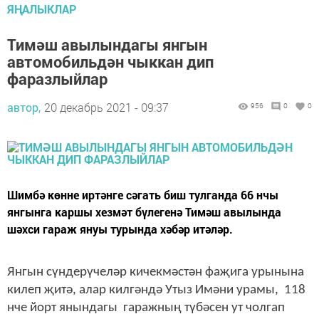
ЯҢАЛЫКЛАР
Тимәш авылындагы янгын
автомобильдән чыккан дип
фаразлыйлар
автор,
20 декабрь 2021 - 09:37
956
0
0
Шимбә көнне иртәнге сәгать биш тулганда 66 нчы
янгынга каршы хезмәт бүлегенә Тимәш авылында
шәхси гараж януы турында хәбәр итәләр.
Янгын сүндерүчеләр кичекмәстән фаҗига урынына
килеп җитә, алар килгәндә Утыз Имәни урамы, 118
нче йорт янындагы гаражның түбәсен ут чолгап