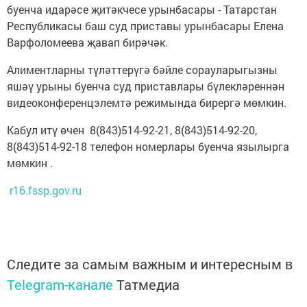
буенча идарәсе җитәкчесе урынбасары - Татарстан
Республикасы баш суд приставы урынбасары Елена
Варфоломеева җавап бирәчәк.
Алиментларны түләттерүгә бәйле сорауларыгызны
яшәү урыны буенча суд приставлары бүлекләреннән
видеоконференцэлемтә режимында бирергә мөмкин.
Кабул итү өчен 8(843)514-92-21, 8(843)514-92-20,
8(843)514-92-18 телефон номерлары буенча язылырга
мөмкин .
r16.fssp.gov.ru
Следите за самым важным и интересным в
Telegram-канале
Татмедиа