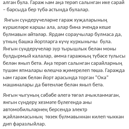
алган була. Гараж һәм аңа терәп салынган ике сарай
– барсыда бер түбә астында булалар.
Янгын сүндерүчеләрне гараж хуҗаларының
күршеләре каршы ала, алар бина эчендә кеше
булмавын әйтәләр. Ярдәм сораучылар булмаса да,
утның башка йортларга күчү куркынычы була.
Янгын сүндерүчеләр зур тырышлык белән моны
булдырмый калалар, әмма гаражның түбәсе тулысы
белән янып бетә. Аңа терәп салынган сарайларның
түшәм япмалары өлешчә җимерелеп төшә. Гаражда
һәм гараж белән йорт арасында торган “Ока”
машиналары да бөтенләе белән янып бетә.
Янгын чыгуның сәбәбе әлегә төгәл ачыкланмаган,
янгын сүндерү хезмәте бүлегендә аны
автомобильләрнең берсендә электр
җайланмасының төзек булмавыннан килеп чыккан
дип фаразлыйлар.