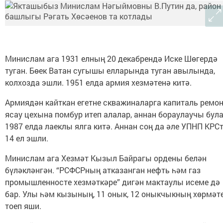
Минислам ага 1931 елның 20 декабрендә Иске Шөгердә
туган. Бөек Ватан сугышы елларында туган авылында,
колхозда эшли. 1951 елда армия хезмәтенә китә.
Армиядән кайткан егетне скважиналарга капиталь ремо
ясау цехына помбур итеп алалар, аннан бораулаучы була
1987 елда лаеклы ялга китә. Аннан соң да әле УПНП КРС
14 ел эшли.
Минислам ага Хезмәт Кызыл Байрагы ордены белән
бүләкләнгән. “РСФСРның атказанган нефть һәм газ
промышленносте хезмәткәре” дигән мактаулы исеме дә
бар. Улы һәм кызының, 11 онык, 12 оныкчыкның хөрмәт
тоеп яши.