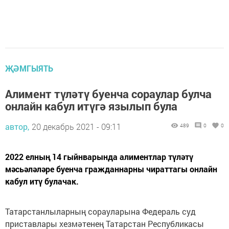
ҖӘМГЫЯТЬ
Алимент түләтү буенча сораулар булча
онлайн кабул итүгә язылып була
автор,
20 декабрь 2021 - 09:11
489
0
0
2022 елның 14 гыйнварында алиментлар түләтү
мәсьәләләре буенча гражданнарны чираттагы онлайн
кабул итү булачак.
Татарстанлыларның сорауларына Федераль суд
приставлары хезмәтенең Татарстан Республикасы