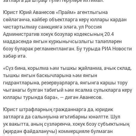
Юрист Юрий Аванесов «Прайм» агентлыгына
сөйләгәнчә, кайбер объектларга керү юллары кардан
чистартылмау санкциягә эләгә, ул Россия
Административ хокук бозулар кодексының 20.4
маддәсендә янгын куркынычсызлыгы таләпләрен
бозу буларак регламентланган. Бу турыда РИА Новости
хәбәр итә.
«Сүз бина, корылма һәм тышкы җайланма, ачык склад,
тышкы янгын баскычларына һәм янгын
гидрантларына, резервуарларга, янгынга каршы тору
чыганагы булган табигый һәм ясалма сулыкларга керү
юллары турында бара», — дигән Аванесов.
Юрист штрафларның гражданнарга да, юридик
затларга да салынуына игътибарны юнәлтте. Шул
ук вакытта, аның сүзләренчә, хокук бозу субъектының
(җирдән файдаланучы) коммерцияле булмаган