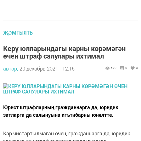
ҖӘМГЫЯТЬ
Керү юлларындагы карны көрәмәгән
өчен штраф салулары ихтимал
автор,
20 декабрь 2021 - 12:16
570
0
0
Юрист штрафларның гражданнарга да, юридик
затларга да салынуына игътибарны юнәлтте.
Кар чистартылмаган өчен, гражданнарга да, юридик
затларга да штраф түләттерүләре ихтимал.