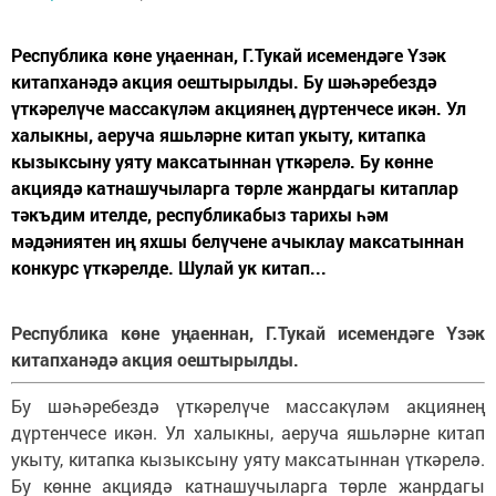
Республика көне уңаеннан, Г.Тукай исемендәге Үзәк
китапханәдә акция оештырылды. Бу шәһәребездә
үткәрелүче массакүләм акциянең дүртенчесе икән. Ул
халыкны, аеруча яшьләрне китап укыту, китапка
кызыксыну уяту максатыннан үткәрелә. Бу көнне
акциядә катнашучыларга төрле жанрдагы китаплар
тәкъдим ителде, республикабыз тарихы һәм
мәдәниятен иң яхшы белүчене ачыклау максатыннан
конкурс үткәрелде. Шулай ук китап...
Республика көне уңаеннан, Г.Тукай исемендәге Үзәк
китапханәдә акция оештырылды.
Бу шәһәребездә үткәрелүче массакүләм акциянең
дүртенчесе икән. Ул халыкны, аеруча яшьләрне китап
укыту, китапка кызыксыну уяту максатыннан үткәрелә.
Бу көнне акциядә катнашучыларга төрле жанрдагы