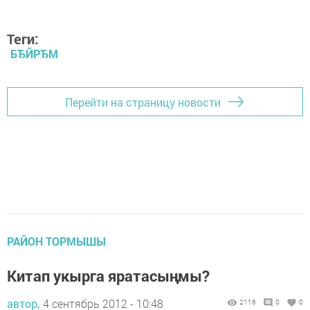
Теги:
БЂЙРЂМ
Перейти на страницу новости
РАЙОН ТОРМЫШЫ
Китап укырга яратасыңмы?
автор,
4 сентябрь 2012 - 10:48
2116
0
0