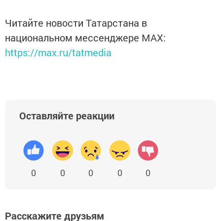
Читайте новости Татарстана в
национальном мессенджере MАХ:
https://max.ru/tatmedia
Оставляйте реакции
0
0
0
0
0
Расскажите друзьям