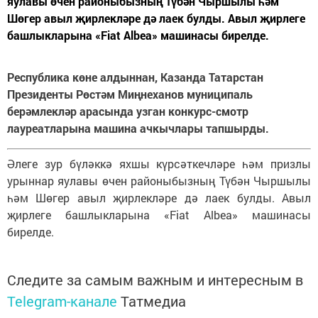
яулавы өчен районыбызның Түбән Чыршылы һәм
Шөгер авыл җирлекләре дә лаек булды. Авыл җирлеге
башлыкларына «Fiat Albea» машинасы бирелде.
Республика көне алдыннан, Казанда Татарстан
Президенты Рөстәм Миңнеханов муниципаль
берәмлекләр арасында узган конкурс-смотр
лауреатларына машина ачкычлары тапшырды.
Әлеге зур бүләккә яхшы күрсәткечләре һәм призлы
урыннар яулавы өчен районыбызның Түбән Чыршылы
һәм Шөгер авыл җирлекләре дә лаек булды. Авыл
җирлеге башлыкларына «Fiat Albea» машинасы
бирелде.
Следите за самым важным и интересным в
Telegram-канале
Татмедиа