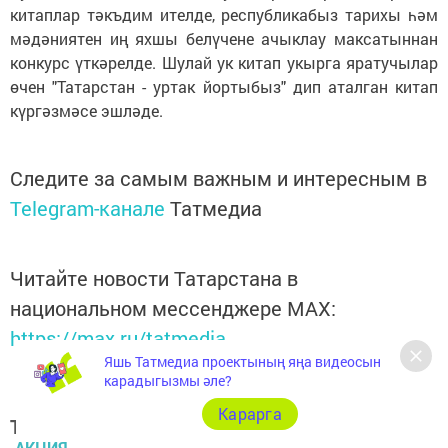
китаплар тәкъдим ителде, республикабыз тарихы һәм
мәдәниятен иң яхшы белүчене ачыклау максатыннан
конкурс үткәрелде. Шулай ук китап укырга яратучылар
өчен "Татарстан - уртак йортыбыз" дип аталган китап
күргәзмәсе эшләде.
Следите за самым важным и интересным в
Telegram-канале
Татмедиа
Читайте новости Татарстана в
национальном мессенджере MАХ:
https://max.ru/tatmedia
Яшь Татмедиа проектының яңа видеосын
карадыгызмы әле?
Карарга
Теги:
АКЦИЯ