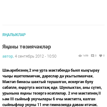
ЯҢАЛЫКЛАР
Яңаны төзиячәкләр
автор,
4 сентябрь 2012 - 10:50
1459
0
0
Шәһәребезнең 2 нче урта мәктәбендә быел кыңгырау
чыңы ишетелмәячәк, дәресләр дә укытылмаячак.
Мәктәп бинасы шактый таушалган, искергән булу
сәбәпле, яңартуга мохтаҗ иде. Шунлыктан, аны сүтеп,
урынына яңаны төзергә исәплиләр. 2 нче мәктәпнең II
һәм III сыйныф укучылары 6 нчы мәктәптә, калган
сыйныфлар укуны 11 нче гимназиядә дәвам итәчәк.