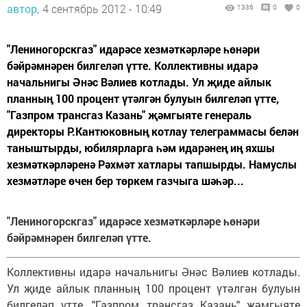
автор,
4 сентябрь 2012 - 10:49
1336
0
0
"Лениногорскгаз" идарәсе хезмәткәрләре һөнәри
бәйрәмнәрен билгеләп үтте. Коллективны идарә
начальнигы Әнәс Вәлиев котлады. Ул җиде айлык
планның 100 процент үтәлгән булуын билгеләп үтте,
"Газпром трансгаз Казань" җәмгыяте генераль
директоры Р.Кантюковның котлау телеграммасы белән
таныштырды, юбилярларга һәм идарәнең иң яхшы
хезмәткәрләренә Рәхмәт хатлары тапшырды. Намуслы
хезмәтләре өчен бер төркем газчыга шәһәр...
"Лениногорскгаз" идарәсе хезмәткәрләре һөнәри
бәйрәмнәрен билгеләп үтте.
Коллективны идарә начальнигы Әнәс Вәлиев котлады.
Ул җиде айлык планның 100 процент үтәлгән булуын
билгеләп үтте, "Газпром трансгаз Казань" җәмгыяте