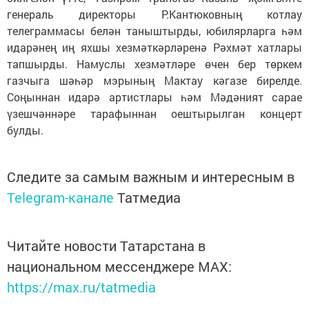
генераль директоры Р.Кантюковның котлау
телеграммасы белән таныштырды, юбилярларга һәм
идарәнең иң яхшы хезмәткәрләренә Рәхмәт хатлары
тапшырды. Намуслы хезмәтләре өчен бер төркем
газчыга шәһәр мэрының Мактау кәгазе бирелде.
Соңыннан идарә артистлары һәм Мәдәният сарае
үзешчәннәре тарафыннан оештырылган концерт
булды.
Следите за самым важным и интересным в
Telegram-канале
Татмедиа
Читайте новости Татарстана в
национальном мессенджере MАХ:
https://max.ru/tatmedia