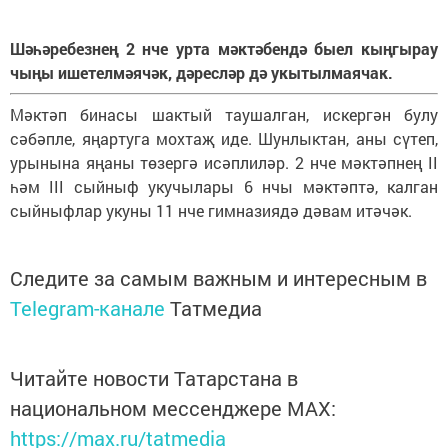
Шәһәребезнең 2 нче урта мәктәбендә быел кыңгырау
чыңы ишетелмәячәк, дәресләр дә укытылмаячак.
Мәктәп бинасы шактый таушалган, искергән булу
сәбәпле, яңартуга мохтаҗ иде. Шунлыктан, аны сүтеп,
урынына яңаны төзергә исәплиләр. 2 нче мәктәпнең II
һәм III сыйныф укучылары 6 нчы мәктәптә, калган
сыйныфлар укуны 11 нче гимназиядә дәвам итәчәк.
Следите за самым важным и интересным в
Telegram-канале
Татмедиа
Читайте новости Татарстана в
национальном мессенджере MАХ:
https://max.ru/tatmedia