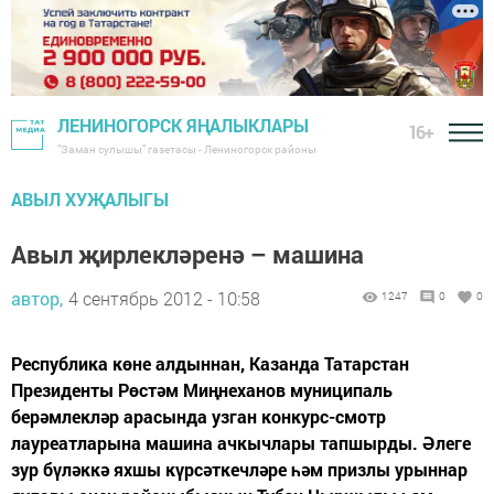
ЛЕНИНОГОРСК ЯҢАЛЫКЛАРЫ
16+
"Заман сулышы" газетасы - Лениногорск районы
АВЫЛ ХУҖАЛЫГЫ
Авыл җирлекләренә – машина
автор,
4 сентябрь 2012 - 10:58
1247
0
0
Республика көне алдыннан, Казанда Татарстан
Президенты Рөстәм Миңнеханов муниципаль
берәмлекләр арасында узган конкурс-смотр
лауреатларына машина ачкычлары тапшырды. Әлеге
зур бүләккә яхшы күрсәткечләре һәм призлы урыннар