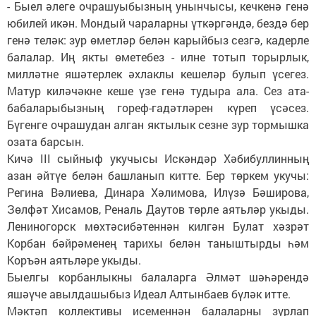
- Быел әлеге очрашуыбызның унынчысы, кечкенә генә
юбилей икән. Мондый чараларны үткәргәндә, бездә бер
генә теләк: зур өметләр белән карыйбыз сезгә, кадерле
балалар. Иң якты өметебез - илне тотып торырлык,
милләтне яшәтерлек әхлаклы кешеләр булып үсегез.
Матур киләчәкне кеше үзе генә тудыра ала. Сез ата-
бабаларыбызның гореф-гадәтләрен күреп үсәсез.
Бүгенге очрашудан алган яктылык сезне зур тормышка
озата барсын.
Кичә III сыйныф укучысы Искәндәр Хәбибуллинның
азан әйтүе белән башланып китте. Бер төркем укучы:
Регина Вәлиева, Динара Хәлимова, Илүзә Бәширова,
Зөлфәт Хисамов, Реналь Даутов төрле аятьләр укыды.
Лениногорск мөхтәсибәтеннән килгән Булат хәзрәт
Корбан бәйрәменең тарихы белән таныштырды һәм
Коръән аятьләре укыды.
Быелгы корбанлыкны балаларга Әлмәт шәһәрендә
яшәүче авылдашыбыз Идеал Алтынбаев бүләк итте.
Мәктәп коллективы исеменнән балаларны зурлап