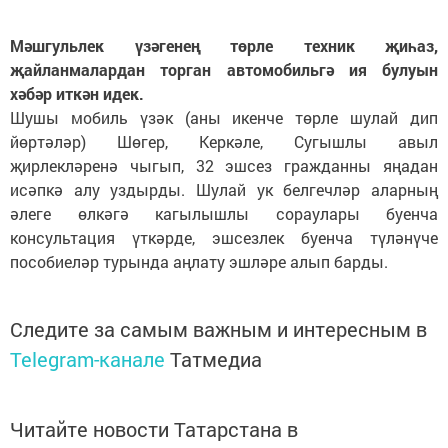
Мәшгульлек үзәгенең төрле техник җиһаз,
җайланмалардан торган автомобильгә ия булуын
хәбәр иткән идек.
Шушы мобиль үзәк (аны икенче төрле шулай дип
йөртәләр) Шөгер, Керкәле, Сугышлы авыл
җирлекләренә чыгып, 32 эшсез гражданны яңадан
исәпкә алу уздырды. Шулай ук белгечләр аларның
әлеге өлкәгә кагылышлы сораулары буенча
консультация үткәрде, эшсезлек буенча түләнүче
пособиеләр турында аңлату эшләре алып барды.
Следите за самым важным и интересным в
Telegram-канале
Татмедиа
Читайте новости Татарстана в