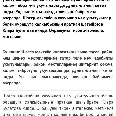
каләм тибрәтүче укучылары да дулкынланып көтеп
алды. Ул, чын мәгънәсендә, шигырь бәйрәменә
әверелде. Шөгер мәктәбенә укучылар һәм укытучылар
белән очрашуга халкыбызның яраткан шагыйрәсе
Клара Булатова килде. Очрашуны тирән эчтәлекле,
мәгънәле...
Бу көнне Шөгер мәктәбе коллективы гына түгел, район
һәм шәһәр мәктәпләренең татар теле һәм әдәбияты
укытучылары, район мәктәпләренең шигърият сөюче,
каләм тибрәтүче укучылары да дулкынланып көтеп
алды. Ул, чын мәгънәсендә, шигырь бәйрәменә
әверелде.
Шөгер мәктәбенә укучылар һәм укытучылар белән
очрашуга халкыбызның яраткан шагыйрәсе Клара
Булатова килде. Очрашуны тирән эчтәлекле, мәгънәле
итеп оештыруда мәктәп коллективы, бигрәк тә милли