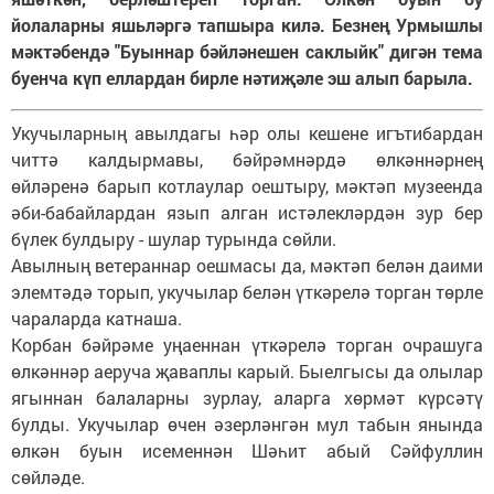
йолаларны яшьләргә тапшыра килә. Безнең Урмышлы
мәктәбендә "Буыннар бәйләнешен саклыйк" дигән тема
буенча күп еллардан бирле нәтиҗәле эш алып барыла.
Укучыларның авылдагы һәр олы кешене игътибардан
читтә калдырмавы, бәйрәмнәрдә өлкәннәрнең
өйләренә барып котлаулар оештыру, мәктәп музеенда
әби-бабайлардан язып алган истәлекләрдән зур бер
бүлек булдыру - шулар турында сөйли.
Авылның ветераннар оешмасы да, мәктәп белән даими
элемтәдә торып, укучылар белән үткәрелә торган төрле
чараларда катнаша.
Корбан бәйрәме уңаеннан үткәрелә торган очрашуга
өлкәннәр аеруча җаваплы карый. Быелгысы да олылар
ягыннан балаларны зурлау, аларга хөрмәт күрсәтү
булды. Укучылар өчен әзерләнгән мул табын янында
өлкән буын исеменнән Шәһит абый Сәйфуллин
сөйләде.