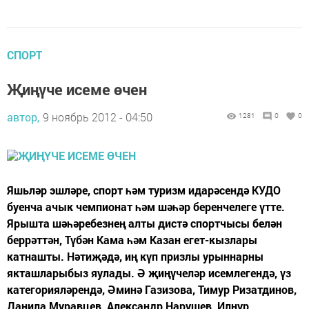
СПОРТ
Җиңүче исеме өчен
автор,
9 ноябрь 2012 - 04:50
1281
0
0
Яшьләр эшләре, спорт һәм туризм идарәсендә КУДО
буенча ачык чемпионат һәм шәһәр беренчелеге үтте.
Ярышта шәһәребезнең алты дистә спортчысы белән
беррәттән, Түбән Кама һәм Казан егет-кызлары
катнашты. Нәтиҗәдә, иң күп призлы урыннарны
якташларыбыз яулады. Ә җиңүчеләр исемлегендә, үз
категорияләрендә, Әминә Газизова, Тимур Ризатдинов,
Данила Муравцев, Александр Нарушев, Илнур