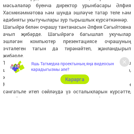
мәсьәләләр буенча директор урынбасары Әлфия
Хасмөхәммәтова һәм шунда эшләүче татар теле һәм
әдәбияты укытучылары зур тырышлык күрсәткәннәр.
Шагыйрә белән очрашу тантанасын Әлфия Сәгыйтовна
ачып җибәрде. Шагыйрәгә багышлап укучылар
эшләгән компьютер презентациясе очрашуның
эчтәлеген тагын да тирәнәйтеп, җанландырып
җибәрде.
Татарстан Язучылар берлеге әгъзасы, якташ
Яшь Татмедиа проектының яңа видеосын
карадыгызмы әле?
шагыйребез Таһир Шәмсуаров кичәне шигырьләр,
җырлар белән үреп алып барды.
Карарга
Мәктәп укучылары Клара Булатованың шигырьләрен
сәнгатьле итеп сөйләүдә үз осталыкларын күрсәтте,
шагыйрә сүзләренә язылган җырларны башкардылар.
Укучылар арасында каләм тибрәтүчеләрнең булуы,
аларның үзләре иҗат иткән шигырьләрен укуы
очрашуны тагын да ямьләндереп җибәрде. Клара
Булатова Урдалы мәктәбе укучысы Илнар Зәйниев