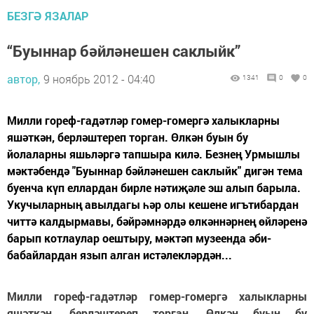
БЕЗГӘ ЯЗАЛАР
“Буыннар бәйләнешен саклыйк”
автор,
9 ноябрь 2012 - 04:40
1341
0
0
Милли гореф-гадәтләр гомер-гомергә халыкларны
яшәткән, берләштереп торган. Өлкән буын бу
йолаларны яшьләргә тапшыра килә. Безнең Урмышлы
мәктәбендә "Буыннар бәйләнешен саклыйк" дигән тема
буенча күп еллардан бирле нәтиҗәле эш алып барыла.
Укучыларның авылдагы һәр олы кешене игътибардан
читтә калдырмавы, бәйрәмнәрдә өлкәннәрнең өйләренә
барып котлаулар оештыру, мәктәп музеенда әби-
бабайлардан язып алган истәлекләрдән...
Милли гореф-гадәтләр гомер-гомергә халыкларны
яшәткән, берләштереп торган. Өлкән буын бу