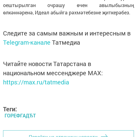
оештырылган очрашу өчен авылыбызның
өлкәннәренә, Идеал абыйга рәхмәтебезне җиткерәбез.
Следите за самым важным и интересным в
Telegram-канале
Татмедиа
Читайте новости Татарстана в
национальном мессенджере MАХ:
https://max.ru/tatmedia
Теги:
ГОРЕФГАДЂТ
Перейти на страницу новости