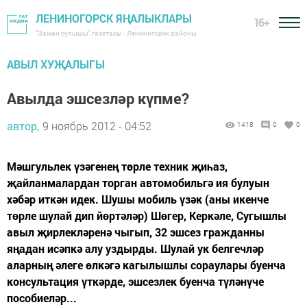
ЛЕНИНОГОРСК ЯҢАЛЫКЛАРЫ
16+
"Заман сулышы" газетасы - Лениногорск районы
АВЫЛ ХУҖАЛЫГЫ
Авылда эшсезләр күпме?
автор,
9 ноябрь 2012 - 04:52
1418
0
0
Мәшгульлек үзәгенең төрле техник җиһаз,
җайланмалардан торган автомобильгә ия булуын
хәбәр иткән идек. Шушы мобиль үзәк (аны икенче
төрле шулай дип йөртәләр) Шөгер, Керкәле, Сугышлы
авыл җирлекләренә чыгып, 32 эшсез гражданны
яңадан исәпкә алу уздырды. Шулай ук белгечләр
аларның әлеге өлкәгә кагылышлы сораулары буенча
консультация үткәрде, эшсезлек буенча түләнүче
пособиеләр...