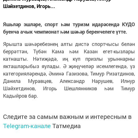
Шәйхетдинов, Игорь...
Яшьләр эшләре, спорт һәм туризм идарәсендә КУДО
буенча ачык чемпионат һәм шәһәр беренчелеге үтте.
Ярышта шәһәребезнең алты дистә спортчысы белән
беррәттән, Түбән Кама һәм Казан егет-кызлары
катнашты. Нәтиҗәдә, иң күп призлы урыннарны
якташларыбыз яулады. Ә җиңүчеләр исемлегендә, үз
категорияләрендә, Әминә Газизова, Тимур Ризатдинов,
Данила Муравцев, Александр Нарушев, Илнур
Шәйхетдинов, Игорь Шешлянников һәм Тимур
Кадыйров бар.
Следите за самым важным и интересным в
Telegram-канале
Татмедиа