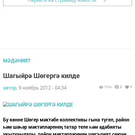
МӘДӘНИЯТ
Шагыйрә Шөгергә килде
автор,
9 ноябрь 2012 - 04:34
1214
0
0
Бу көнне Шөгер мәктәбе коллективы гына түгел, район
һәм шәһәр мәктәпләренең татар теле һәм әдәбияты
укытучылары, район мәктәпләренең шигърият сөюче,