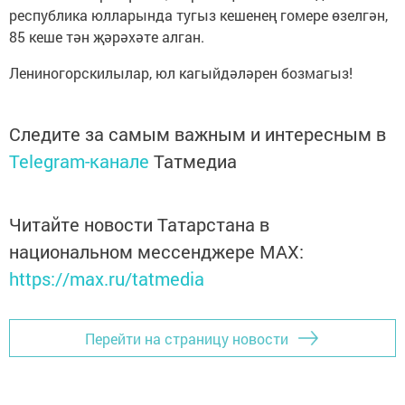
республика юлларында тугыз кешенең гомере өзелгән,
85 кеше тән җәрәхәте алган.
Лениногорскилылар, юл кагыйдәләрен бозмагыз!
Следите за самым важным и интересным в
Telegram-канале
Татмедиа
Читайте новости Татарстана в
национальном мессенджере MАХ:
https://max.ru/tatmedia
Перейти на страницу новости