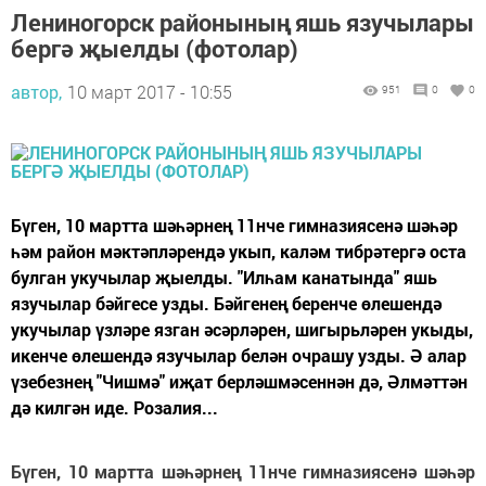
Лениногорск районының яшь язучылары
бергә җыелды (фотолар)
автор,
10 март 2017 - 10:55
951
0
0
Бүген, 10 мартта шәһәрнең 11нче гимназиясенә шәһәр
һәм район мәктәпләрендә укып, каләм тибрәтергә оста
булган укучылар җыелды. "Илһам канатында" яшь
язучылар бәйгесе узды. Бәйгенең беренче өлешендә
укучылар үзләре язган әсәрләрен, шигырьләрен укыды,
икенче өлешендә язучылар белән очрашу узды. Ә алар
үзебезнең "Чишмә" иҗат берләшмәсеннән дә, Әлмәттән
дә килгән иде. Розалия...
Бүген, 10 мартта шәһәрнең 11нче гимназиясенә шәһәр