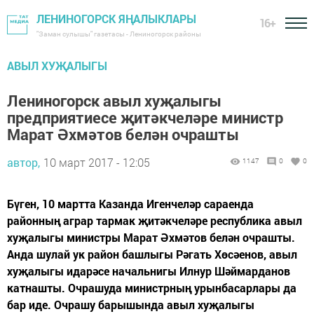
ЛЕНИНОГОРСК ЯҢАЛЫКЛАРЫ
16+
"Заман сулышы" газетасы - Лениногорск районы
АВЫЛ ХУҖАЛЫГЫ
Лениногорск авыл хуҗалыгы
предприятиесе җитәкчеләре министр
Марат Әхмәтов белән очрашты
автор,
10 март 2017 - 12:05
1147
0
0
Бүген, 10 мартта Казанда Игенчеләр сараенда
районның аграр тармак җитәкчеләре республика авыл
хуҗалыгы министры Марат Әхмәтов белән очрашты.
Анда шулай ук район башлыгы Рәгать Хөсәенов, авыл
хуҗалыгы идарәсе начальнигы Илнур Шәймарданов
катнашты. Очрашуда министрның урынбасарлары да
бар иде. Очрашу барышында авыл хуҗалыгы