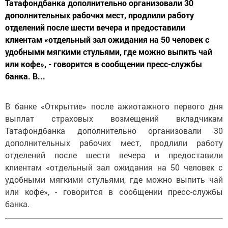
Татафондбанка дополнительно организовали 30
дополнительных рабочих мест, продлили работу
отделений после шести вечера и предоставили
клиентам «отдельный зал ожидания на 50 человек с
удобными мягкими стульями, где можно выпить чай
или кофе», - говорится в сообщении пресс-службы
банка. В...
В банке «Открытие» после ажиотажного первого дня
выплат страховых возмещений вкладчикам
Татафондбанка дополнительно организовали 30
дополнительных рабочих мест, продлили работу
отделений после шести вечера и предоставили
клиентам «отдельный зал ожидания на 50 человек с
удобными мягкими стульями, где можно выпить чай
или кофе», - говорится в сообщении пресс-службы
банка.