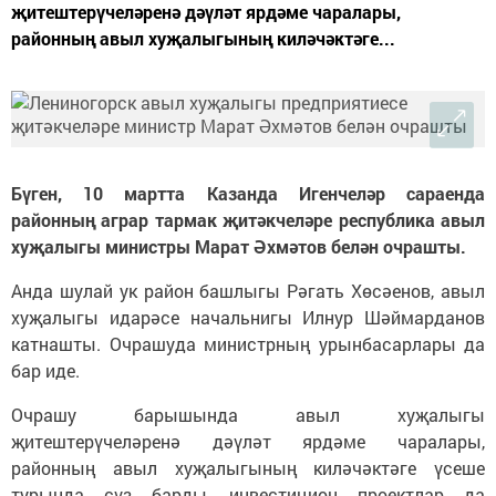
җитештерүчеләренә дәүләт ярдәме чаралары,
районның авыл хуҗалыгының киләчәктәге...
Бүген, 10 мартта Казанда Игенчеләр сараенда
районның аграр тармак җитәкчеләре республика авыл
хуҗалыгы министры Марат Әхмәтов белән очрашты.
Анда шулай ук район башлыгы Рәгать Хөсәенов, авыл
хуҗалыгы идарәсе начальнигы Илнур Шәймарданов
катнашты. Очрашуда министрның урынбасарлары да
бар иде.
Очрашу барышында авыл хуҗалыгы
җитештерүчеләрен
ә дәүләт ярдәме чаралары,
районның авыл хуҗалыгының киләчәктәге үсеше
турында сүз барды, инвестицион проектлар да