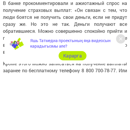
В банке прокомментировали и ажиотажный спрос на
получение страховых выплат: «Он связан с тем, что
люди боятся не получить свои деньги, если не придут
сразу же. Но это не так. Деньги получают все
обратившиеся. Можно совершенно спокойно прийти и
позже, получив причитающееся клиентам страховое
Яшь Татмедиа проектының яңа видеосын
возмещение без очередей и потерь свободного
карадыгызмы әле?
времени», - сообщает пресс-служба.
Карарга
Кроме этого можно записаться на получение выплаты
заранее по бесплатному телефону 8 800 700-78-77. Или
с помощью бота в Facebook
@otkritie.bot.
К 27 декабря банк «Открытие» обработал и выплатил
около 20 процентов вкладчиков, большая часть из них
оставляет деньги во вкладах банка.
http://www.tatar-inform.ru/news/2016/12/27/533554/