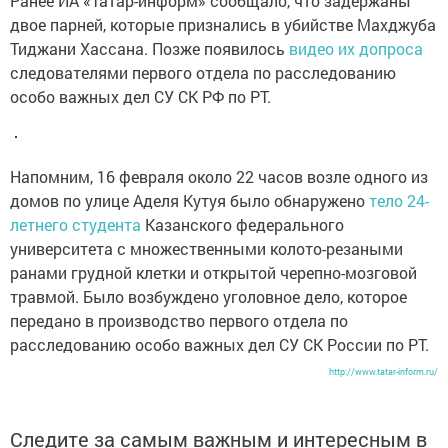
Ранее ИА «Татар-информ» сообщало, что задержаны
двое парней, которые признались в убийстве Махджуба
Тиджани Хассана. Позже появилось
видео их допроса
следователями первого отдела по расследованию
особо важных дел СУ СК РФ по РТ.
Напомним, 16 февраля около 22 часов возле одного из
домов по улице Аделя Кутуя было обнаружено
тело 24-
летнего студента
Казанского федерального
университета с множественными колото-резаными
ранами грудной клетки и открытой черепно-мозговой
травмой. Было возбуждено уголовное дело, которое
передано в производство первого отдела по
расследованию особо важных дел СУ СК России по РТ.
http://www.tatar-inform.ru/
Следите за самым важным и интересным в