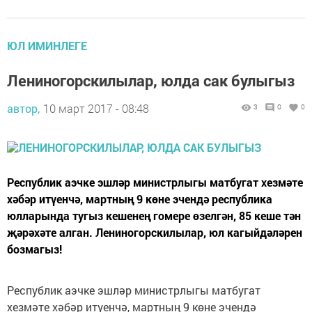
ЮЛ ИМИНЛЕГЕ
Лениногорскилылар, юлда сак булыгыз
автор,
10 март 2017 - 08:48
3
0
0
Республик аэчке эшләр министрлыгы матбугат хезмәте
хәбәр итүенчә, мартның 9 көне эчендә республика
юлларында тугыз кешенең гомере өзелгән, 85 кеше тән
җәрәхәте алган. Лениногорскилылар, юл кагыйдәләрен
бозмагыз!
Республик аэчке эшләр министрлыгы матбугат
хезмәте хәбәр итүенчә, мартның 9 көне эчендә