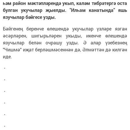
һәм район мәктәпләрендә укып, каләм тибрәтергә оста
булган укучылар җыелды. "Илһам канатында" яшь
язучылар бәйгесе узды.
Бәйгенең беренче өлешендә укучылар үзләре язган
әсәрләрен, шигырьләрен укыды, икенче өлешендә
язучылар белән очрашу узды. Ә алар үзебезнең
"Чишмә" иҗат берләшмәсеннән дә, Әлмәттән дә килгән
иде.