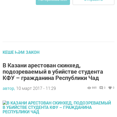
КЕШЕ ҺӘМ ЗАКОН
В Казани арестован скинхед,
подозреваемый в убийстве студента
КФУ – гражданина Республики Чад
автор,
10 март 2017 - 11:29
985
0
0