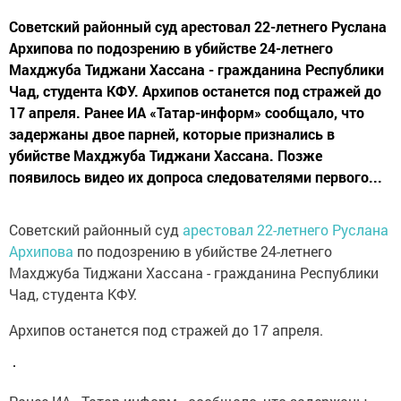
Советский районный суд арестовал 22-летнего Руслана
Архипова по подозрению в убийстве 24-летнего
Махджуба Тиджани Хассана - гражданина Республики
Чад, студента КФУ. Архипов останется под стражей до
17 апреля. Ранее ИА «Татар-информ» сообщало, что
задержаны двое парней, которые признались в
убийстве Махджуба Тиджани Хассана. Позже
появилось видео их допроса следователями первого...
Советский районный суд
арестовал 22-летнего Руслана
Архипова
по подозрению в убийстве 24-летнего
Махджуба Тиджани Хассана - гражданина Республики
Чад, студента КФУ.
Архипов останется под стражей до 17 апреля.