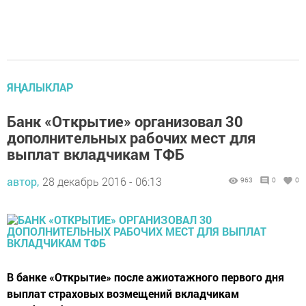
ЯҢАЛЫКЛАР
Банк «Открытие» организовал 30
дополнительных рабочих мест для
выплат вкладчикам ТФБ
автор,
28 декабрь 2016 - 06:13
963
0
0
В банке «Открытие» после ажиотажного первого дня
выплат страховых возмещений вкладчикам