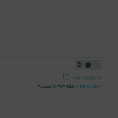
Телефон АО «ТАТМЕДИА»:
(843) 222 09 84