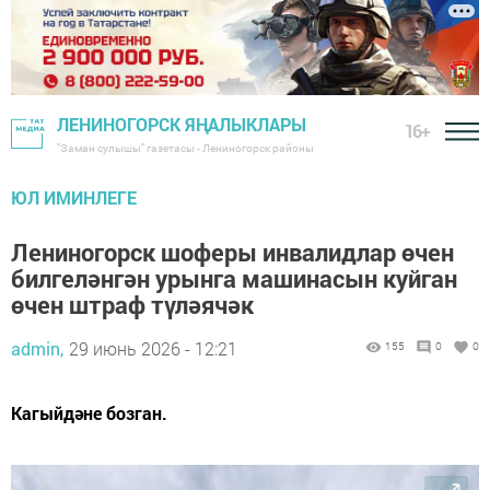
ЛЕНИНОГОРСК ЯҢАЛЫКЛАРЫ
16+
"Заман сулышы" газетасы - Лениногорск районы
ЮЛ ИМИНЛЕГЕ
Лениногорск шоферы инвалидлар өчен
билгеләнгән урынга машинасын куйган
өчен штраф түләячәк
admin,
29 июнь 2026 - 12:21
155
0
0
Кагыйдәне бозган.