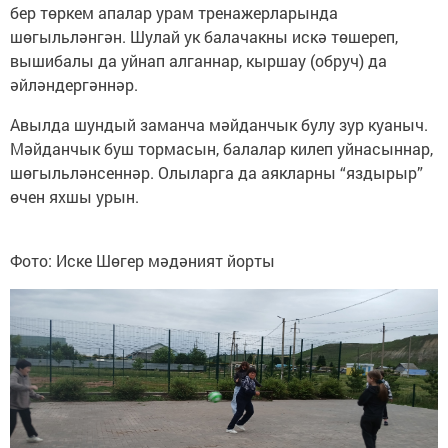
бер төркем апалар урам тренажерларында
шөгыльләнгән. Шулай ук балачакны искә төшереп,
вышибалы да уйнап алганнар, кыршау (обруч) да
әйләндергәннәр.
Авылда шундый заманча мәйданчык булу зур куаныч.
Мәйданчык буш тормасын, балалар килеп уйнасыннар,
шөгыльләнсеннәр. Олыларга да аякларны “яздырыр”
өчен яхшы урын.
Фото: Иске Шөгер мәдәният йорты