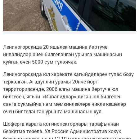
Лениногорскида 20 яшьлек машина йөртүче
инвалидлар өчен билгеләнгән урынга машинасын
куйган өчен 5000 сум түләячәк.
Лениногорскида юл хәрәкәте кагыйдәләрен тупас бозу
теркәлгән. Агадуллин урамы 20нче йорт
территориясендә, 2006 елгы машина йөртүче юл
билгесен, ягъни «Инвалидлар» дигән юл билгесен
санга сукмыйча һәм мөмкинлекләре чикле кешеләр
өчен билгеләнгән урынга машинасын куя.
Шоферга карата юл инспекторлары тарафыннан
беркетмә төзелә. Ул Россия Административ хокук
бозулар кодексының 12.19 маддәсе нигезендә гаепле.