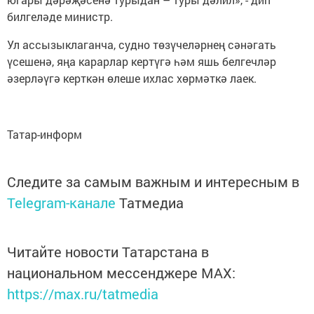
билгеләде министр.
Ул ассызыклаганча, судно төзүчеләрнең сәнәгать
үсешенә, яңа карарлар кертүгә һәм яшь белгечләр
әзерләүгә керткән өлеше ихлас хөрмәткә лаек.
Татар-информ
Следите за самым важным и интересным в
Telegram-канале
Татмедиа
Читайте новости Татарстана в
национальном мессенджере MАХ:
https://max.ru/tatmedia