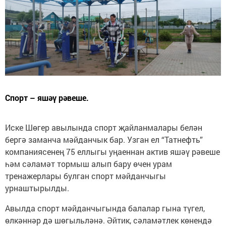
Спорт – яшәү рәвеше.
Иске Шөгер авылында спорт җайланмалары белән
бергә заманча мәйданчык бар. Узган ел “Татнефть”
компаниясенең 75 еллыгы уңаеннан актив яшәү рәвеше
һәм сәламәт тормыш алып бару өчен урам
тренажерлары булган спорт мәйданчыгы
урнаштырылды.
Авылда спорт мәйданчыгында балалар гына түгел,
өлкәннәр дә шөгыльләнә. Әйтик, сәламәтлек көнендә