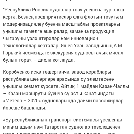
"Республика Россия суднолар төзү үсешенә зур өлеш
кертә. Безнең предприятиеләр елга флотын төзү һәм
модернизацияләү буенча масштаблы проектларны
уңышлы гамәлгә ашыралар, заманча продукция
чыгаруны үзләштерәләр һәм инновацион
технологияләр кертәләр. Яшел Үзән заводының А.М.
Горький исемендәге экскурсия судносы ачык мисал
булып тора», – диелә котлауда.
Коробченко искә төшергәнчә, завод кораблары
республика шәһәрләре арасында су элемтәсенә
уңышлы хезмәт күрсәтә. Әйтик, 1 майдан Казан‑Чаллы
– Казан маршруты буенча су асты канатындагы
«Метеор – 2020» судноларында даими пассажирлар
йөреше башланды.
«Бу республиканың транспорт системасы үсешендә
мөһим адым һәм Татарстан суднолар төзелешенең
югары дәрәҗәсенә турыдан – туры дәлил», - дип