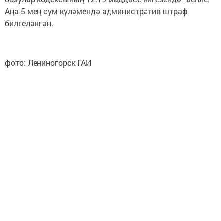
Аңа 5 мең сум күләмендә административ штраф
билгеләнгән.
фото: Лениногорск ГАИ