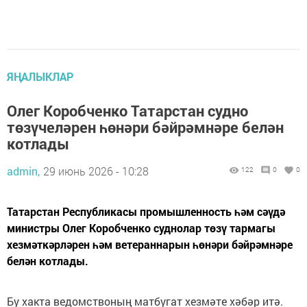
ЯҢАЛЫКЛАР
Олег Коробченко Татарстан судно
төзүчеләрен һөнәри бәйрәмнәре белән
котлады
admin,
29 июнь 2026 - 10:28
122
0
0
Татарстан Республикасы промышленность һәм сәүдә
министры Олег Коробченко суднолар төзү тармагы
хезмәткәрләрен һәм ветераннарын һөнәри бәйрәмнәре
белән котлады.
Бу хакта ведомствоның матбугат хезмәте хәбәр итә.