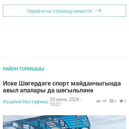
Перейти на страницу новости
РАЙОН ТОРМЫШЫ
Иске Шөгердәге спорт мәйданчыгында
авыл апалары да шөгыльләнә
29 июнь 2026 -
Розалия Мостафина,
199
0
0
10:21