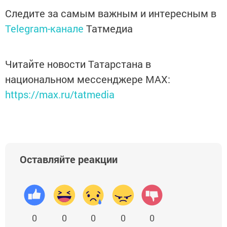
Следите за самым важным и интересным в
Telegram-канале
Татмедиа
Читайте новости Татарстана в
национальном мессенджере MАХ:
https://max.ru/tatmedia
Оставляйте реакции
0
0
0
0
0