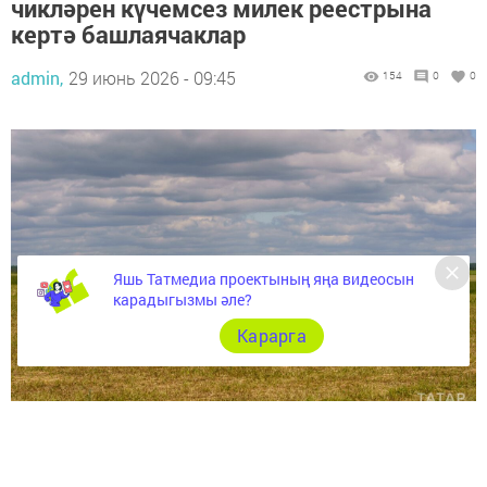
чикләрен күчемсез милек реестрына
кертә башлаячаклар
admin,
29 июнь 2026 - 09:45
154
0
0
Яшь Татмедиа проектының яңа видеосын
карадыгызмы әле?
Карарга
1 июльдән авыл хуҗалыгы җирләренең чикләре