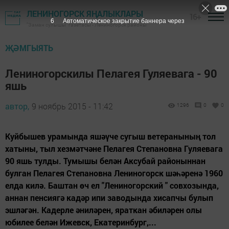
ЛЕНИНОГОРСК ЯҢАЛЫКЛАРЫ
16+
5
Автоматическое закрытие баннера через
"Заман сулышы" газетасы - Лениногорск районы
ҖӘМГЫЯТЬ
Лениногорскилы Пелагея Гуляевага - 90
яшь
автор,
9 ноябрь 2015 - 11:42
1296
0
0
Куйбышев урамында яшәүче сугыш ветеранының тол
хатыны, тыл хезмәтчәне Пелагея Степановна Гуляевага
90 яшь тулды. Тумышы белән Аксубай районыннан
булган Пелагея Степановна Лениногорск шәһәренә 1960
елда килә. Баштан өч ел "Лениногорский " совхозында,
аннан пенсиягә кадәр ипи заводында хисапчы булып
эшләгән. Кадерле әниләрен, яраткан әбиләрен олы
юбилее белән Ижевск, Екатеринбург,...