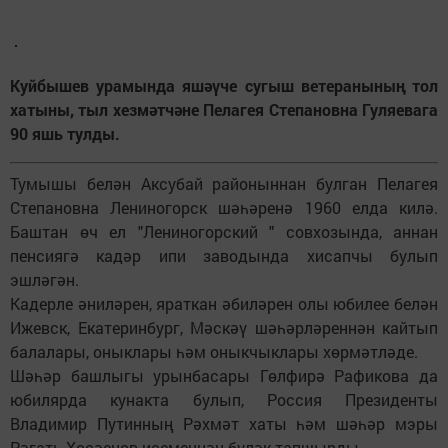
Куйбышев урамында яшәүче сугыш ветеранының тол
хатыны, тыл хезмәтчәне Пелагея Степановна Гуляевага
90 яшь тулды.
Тумышы белән Аксубай районыннан булган Пелагея
Степановна Лениногорск шәһәренә 1960 елда килә.
Баштан өч ел "Лениногорский " совхозында, аннан
пенсиягә кадәр ипи заводында хисапчы булып
эшләгән.
Кадерле әниләрен, яраткан әбиләрен олы юбилее белән
Ижевск, Екатеринбург, Мәскәү шәһәрләреннән кайтып
балалары, оныклары һәм оныкчыклары хөрмәтләде.
Шәһәр башлыгы урынбасары Гөлфирә Рафикова да
юбилярда кунакта булып, Россия Президенты
Владимир Путинның Рәхмәт хаты һәм шәһәр мэры
Рәгать Хөсәенов исеменнән бүләк тапшырды.