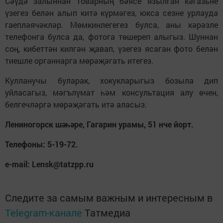
Сәүдә залыннан товарның бәясе язылган кәгазьне
үзегез белән алып китә күрмәгез, юкса сезне урлауда
гаепләячәкләр. Мөмкинлегегез булса, аны кәрәзле
телефонга булса да, фотога төшереп алыгыз. Шуннан
соң, кибеттән килгән җавап, үзегез ясаган фото белән
тиешле органнарга мөрәҗәгать итегез.
Кулланучы буларак, хокукларыгыз бозыла дип
уйласагыз, мәгълүмат һәм консультация алу өчен,
белгечләргә мөрәҗәгать итә аласыз.
Лениногорск шәһәре, Гагарин урамы, 51 нче йорт.
Телефоны: 5-19-72.
е-mail: Lensk@tatzpp.ru
Следите за самым важным и интересным в
Telegram-канале
Татмедиа