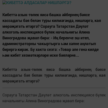
Кибеттә азык-төлек яисә башка әйбернең бәясе
кассадагы бәя белән туры килмәгәндә, нишләргә, кая
мөрәҗәгать итәргә? Сорауга Татарстан Дәүләт
алкоголь инспекциясе бүлек начальнигы Алина
Виноградова җавап бирә: - Иң беренче эш итеп,
администраторны чакыртырга һәм хәлне аңлатып
бирергә кирәк. Бу хакта сезгә: «Товар әле генә килде
һәм кибет хезмәткәрләре иске бәяләрне...
Кибеттә азык-төлек яисә башка әйбернең бәясе
кассадагы бәя белән туры килмәгәндә, нишләргә, кая
мөрәҗәгать итәргә?
Сорауга Татарстан Дәүләт алкоголь инспекциясе бүлек
начальнигы Алина Виноградова җавап бирә: