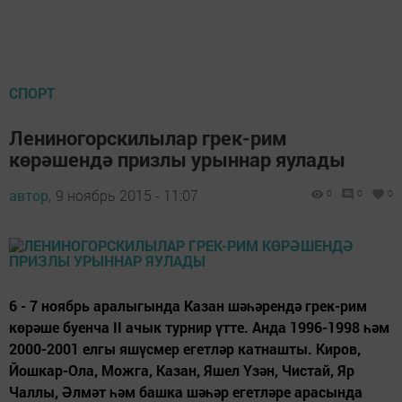
СПОРТ
Лениногорскилылар грек-рим
көрәшендә призлы урыннар яулады
автор,
9 ноябрь 2015 - 11:07
0
0
0
6 - 7 ноябрь аралыгында Казан шәһәрендә грек-рим
көрәше буенча II ачык турнир үтте. Анда 1996-1998 һәм
2000-2001 елгы яшүсмер егетләр катнашты. Киров,
Йошкар-Ола, Можга, Казан, Яшел Үзән, Чистай, Яр
Чаллы, Әлмәт һәм башка шәһәр егетләре арасында