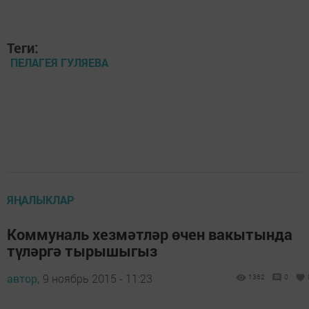
Теги:
ПЕЛАГЕЯ ГУЛЯЕВА
ЯҢАЛЫКЛАР
Коммуналь хезмәтләр өчен вакытында
түләргә тырышыгыз
автор,
9 ноябрь 2015 - 11:23
1362
0