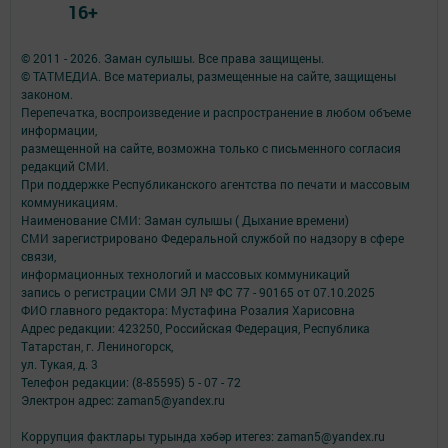
16+
© 2011 - 2026. Заман сулышы. Все права защищены.
© ТАТМЕДИА. Все материалы, размещенные на сайте, защищены
законом.
Перепечатка, воспроизведение и распространение в любом объеме
информации,
размещенной на сайте, возможна только с письменного согласия
редакций СМИ.
При поддержке Республиканского агентства по печати и массовым
коммуникациям.
Наименование СМИ: Заман сулышы ( Дыхание времени)
СМИ зарегистрировано Федеральной службой по надзору в сфере
связи,
информационных технологий и массовых коммуникаций
запись о регистрации СМИ ЭЛ № ФС 77 - 90165 от 07.10.2025
ФИО главного редактора: Мустафина Розалия Харисовна
Адрес редакции: 423250, Российская Федерация, Республика
Татарстан, г. Лениногорск,
ул. Тукая, д. 3
Телефон редакции: (8-85595) 5 - 07 - 72
Электрон адрес: zaman5@yandex.ru
Коррупция фактлары турында хәбәр итегез: zaman5@yandex.ru