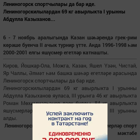
Лениногорск спортчылары да бар иде.
Лениногорскилылардан 69 кг авырлыкта I урынны
Абдулла Казыханов...
6 - 7 ноябрь аралыгында Казан шәһәрендә грек-рим
көрәше буенча II ачык турнир үтте. Анда 1996-1998 һәм
2000-2001 елгы яшүсмер егетләр катнашты.
Киров, Йошкар-Ола, Можга, Казан, Яшел Үзән, Чистай,
Яр Чаллы, Әлмәт һәм башка шәһәр егетләре арасында
Лениногорск спортчылары да бар иде.
Лениногорскилылардан 69 кг авырлыкта I урынны
Абдулла Казыханов яуласа, III урынга 46 кг авырлыкта
Роман Мөхәммәтһанов лаек булды. 84 кг авырлыкта
яшүсмерләр арасыннан Равшан Яфасов III урынны
алды.
Лениногорскиның 3 нче балалар һәм яшүсмерләр спорт
мәктәбе