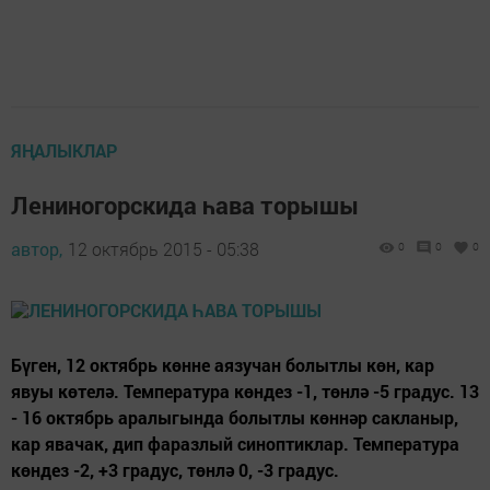
ЯҢАЛЫКЛАР
Лениногорскида һава торышы
автор,
12 октябрь 2015 - 05:38
0
0
0
Бүген, 12 октябрь көнне аязучан болытлы көн, кар
явуы көтелә. Температура көндез -1, төнлә -5 градус. 13
- 16 октябрь аралыгында болытлы көннәр сакланыр,
кар явачак, дип фаразлый синоптиклар. Температура
көндез -2, +3 градус, төнлә 0, -3 градус.