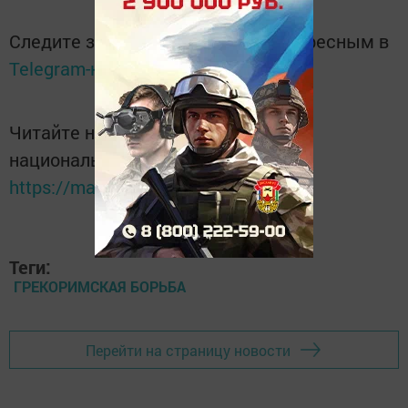
Следите за самым важным и интересным в
Telegram-канале
Татмедиа
Читайте новости Татарстана в
национальном мессенджере MАХ:
https://max.ru/tatmedia
Теги:
ГРЕКОРИМСКАЯ БОРЬБА
Перейти на страницу новости