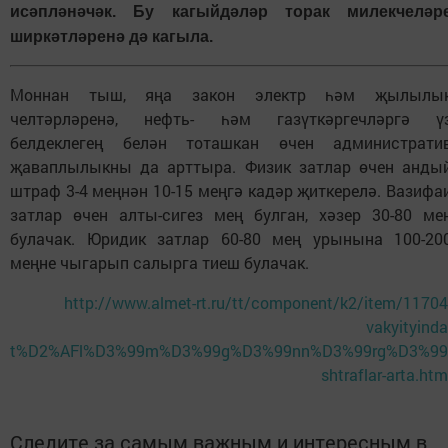
исәпләнәчәк. Бу кагыйдәләр торак милекчеләр
ширкәтләренә дә кагыла.
Моннан тыш, яңа закон электр һәм җылылы
челтәрләренә, нефть- һәм газүткәргечләргә ү
белдеклегең белән тоташкан өчен администрати
җаваплылыкны да арттыра. Физик затлар өчен анды
штраф 3-4 меңнән 10-15 меңгә кадәр җиткерелә. Вазифа
затлар өчен алты-сигез мең булган, хәзер 30-80 ме
булачак. Юридик затлар 60-80 мең урынына 100-20
меңне чыгарып салырга тиеш булачак.
http://www.almet-rt.ru/tt/component/k2/item/11704
vakyityinda
t%D2%AFl%D3%99m%D3%99g%D3%99nn%D3%99rg%D3%99
shtraflar-arta.htm
Следите за самым важным и интересным в