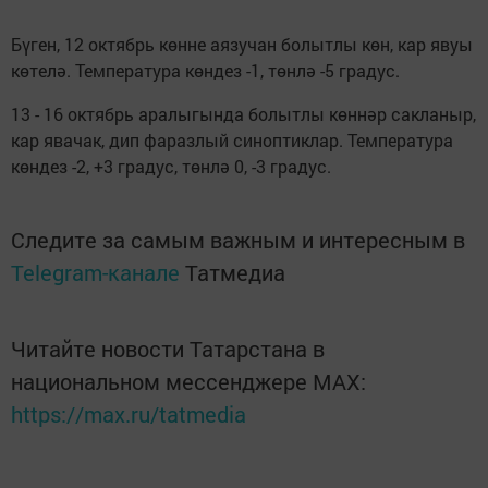
Бүген, 12 октябрь көнне аязучан болытлы көн, кар явуы
көтелә. Температура көндез -1, төнлә -5 градус.
13 - 16 октябрь аралыгында болытлы көннәр сакланыр,
кар явачак, дип фаразлый синоптиклар. Температура
көндез -2, +3 градус, төнлә 0, -3 градус.
Следите за самым важным и интересным в
Telegram-канале
Татмедиа
Читайте новости Татарстана в
национальном мессенджере MАХ:
https://max.ru/tatmedia