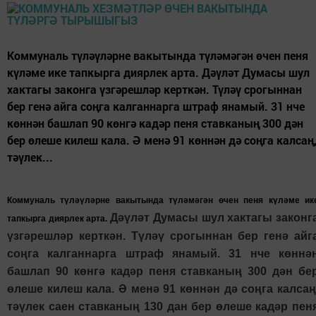
Коммуналь түләүләрне вакытында түләмәгән өчен пеня
күләме ике тапкырга диярлек арта. Дәүләт Думасы шул
хактагы законга үзгәрешләр керткән. Түләү срогыннан
бер генә айга соңга калганнарга штраф янамый. 31 нче
көннән башлап 90 көнгә кадәр пеня ставканың 300 дән
бер өлеше килеш кала. Ә менә 91 көннән дә соңга калсаң
тәүлек...
Коммуналь түләүләрне вакытында түләмәгән өчен пеня күләме ик
Дәүләт Думасы шул хактагы законг
тапкырга диярлек арта.
үзгәрешләр керткән. Түләү срогыннан бер генә айг
соңга калганнарга штраф янамый. 31 нче көннә
башлап 90 көнгә кадәр пеня ставканың 300 дән бе
өлеше килеш кала. Ә менә 91 көннән дә соңга калсаң
тәүлек саен ставканың 130 дан бер өлеше кадәр пен