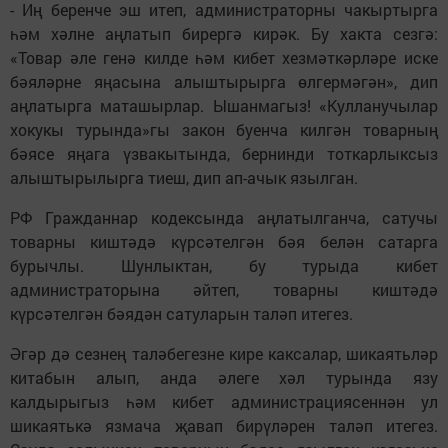
- Иң беренче эш итеп, администраторны чакыртырга
һәм хәлне аңлатып бирергә кирәк. Бу хакта сезгә:
«Товар әле генә килде һәм кибет хезмәткәрләре иске
бәяләрне яңасына алыштырырга өлгермәгән», дип
аңлатырга маташырлар. Ышанмагыз! «Кулланучылар
хокукы турында»гы закон буенча килгән товарның
бәясе яңага үзвакытында, бернинди тоткарлыксыз
алыштырылырга тиеш, дип ап-ачык язылган.
РФ Гражданнар кодексында аңлатылганча, сатучы
товарны киштәдә күрсәтелгән бәя белән сатарга
бурычлы. Шунлыктан, бу турыда кибет
администраторына әйтеп, товарны киштәдә
күрсәтелгән бәядән сатуларын таләп итегез.
Әгәр дә сезнең таләбегезне кире каксалар, шикаятьләр
китабын алып, анда әлеге хәл турында язу
калдырыгыз һәм кибет администрациясеннән ул
шикаятькә язмача җавап бирүләрен таләп итегез.