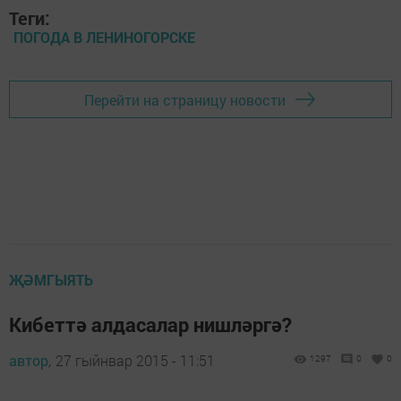
Теги:
ПОГОДА В ЛЕНИНОГОРСКЕ
Перейти на страницу новости
ҖӘМГЫЯТЬ
Кибеттә алдасалар нишләргә?
автор,
27 гыйнвар 2015 - 11:51
1297
0
0