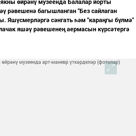
 якны өйрәнү музеенда Балалар йорты
әү рәвешенә багышланган "Без сайлаган
ы. Яшүсмерләргә сәнгать һәм "караңгы бүлмә"
алачак яшәү рәвешенең аермасын күрсәтергә