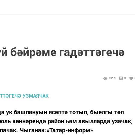
й бәйрәме гадәттәгечә
1310
0
а ук башлануын исәптә тотып, быелгы төп
 июль көннәрендә район һәм авылларда узачак,
улачак. Чыганак:«Татар-информ»