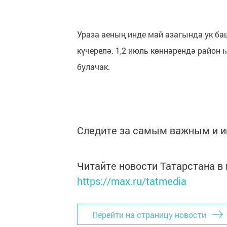
Ураза аеның инде май азагында ук ба
күчерелә. 1,2 июль көннәрендә район 
булачак.
Следите за самым важным и 
Читайте новости Татарстана 
https://max.ru/tatmedia
Перейти на страницу новости