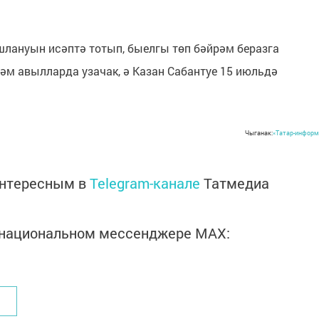
шлануын исәптә тотып, быелгы төп бәйрәм беразга
һәм авылларда узачак, ә Казан Сабантуе 15 июльдә
Чыганак:
«Татар-информ
интересным в
Telegram-канале
Татмедиа
в национальном мессенджере MАХ: