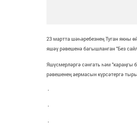
23 мартта шәһәребезнең Туган якны 
яшәү рәвешенә багышланган "Без сайл
Яшүсмерләргә сәнгать һәм "караңгы б
рәвешенең аермасын күрсәтергә тыр