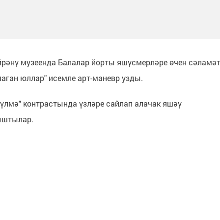
өйрәнү музеенда Балалар йорты яшүсмерләре өчен сәламә
аган юллар" исемле арт-маневр узды.
үлмә" контрастында үзләре сайлап алачак яшәү
ыштылар.