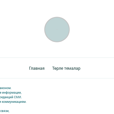
Главная
Төрле темалар
аконом.
ме информации,
 редакций СМИ.
ым коммуникациям.
связи,