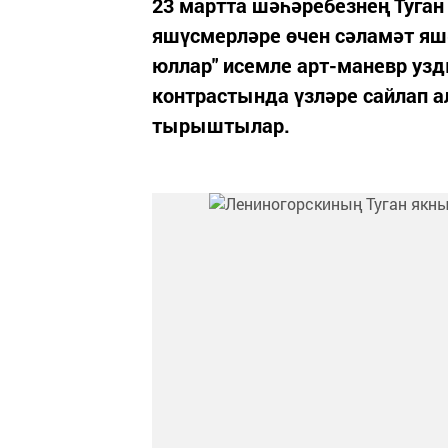
23 мартта шәһәребезнең Туган
яшүсмерләре өчен сәламәт яш
юллар" исемле арт-маневр узд
контрастында үзләре сайлап 
тырыштылар.