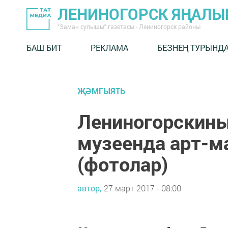
ЛЕНИНОГОРСК ЯҢАЛ
"Заман сулышы" газетасы - Лениногорск районы
БАШ БИТ
РЕКЛАМА
БЕЗНЕҢ ТУРЫНД
ҖӘМГЫЯТЬ
Лениногорскины
музеенда арт-м
(фотолар)
автор,
27 март 2017 - 08:00