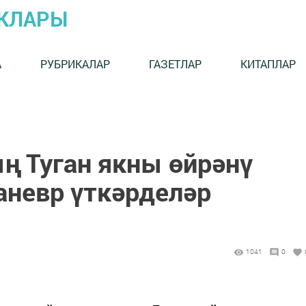
ЫКЛАРЫ
А
РУБРИКАЛАР
ГАЗЕТЛАР
КИТАПЛАР
ң Туган якны өйрәнү
аневр үткәрделәр
1041
0