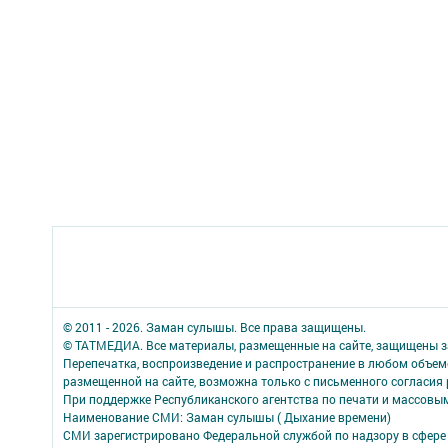
© 2011 - 2026. Заман сулышы. Все права защищены.
© ТАТМЕДИА. Все материалы, размещенные на сайте, защищены з
Перепечатка, воспроизведение и распространение в любом объе
размещенной на сайте, возможна только с письменного согласия
При поддержке Республиканского агентства по печати и массов
Наименование СМИ: Заман сулышы ( Дыхание времени)
СМИ зарегистрировано Федеральной службой по надзору в сфере 