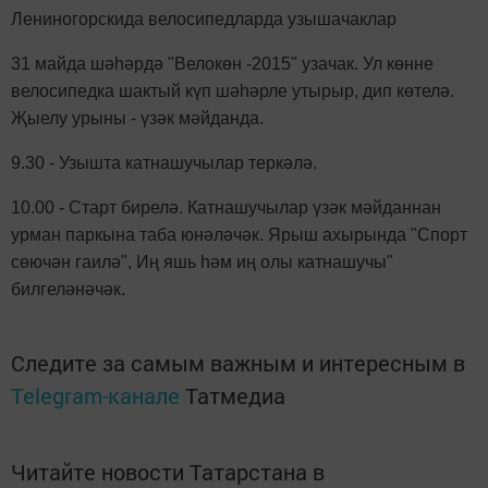
Лениногорскида велосипедларда узышачаклар
31 майда шәһәрдә "Велокөн -2015" узачак. Ул көнне
велосипедка шактый күп шәһәрле утырыр, дип көтелә.
Җыелу урыны - үзәк мәйданда.
9.30 - Узышта катнашучылар теркәлә.
10.00 - Старт бирелә. Катнашучылар үзәк мәйданнан
урман паркына таба юнәләчәк. Ярыш ахырында "Спорт
сөючән гаилә", Иң яшь һәм иң олы катнашучы"
билгеләнәчәк.
Следите за самым важным и интересным в
Telegram-канале
Татмедиа
Читайте новости Татарстана в