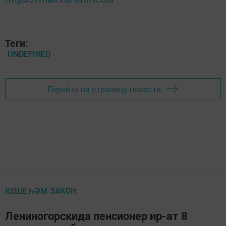
Теги:
UNDEFINED
Перейти на страницу новости
КЕШЕ ҺӘМ ЗАКОН
Лениногорскида пенсионер ир-ат 8