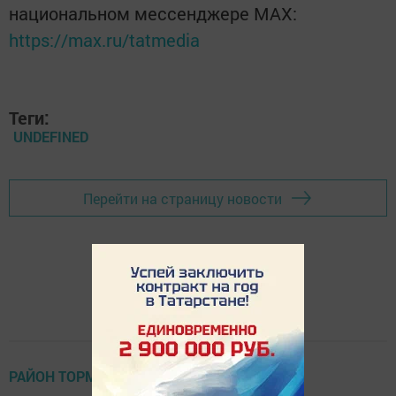
национальном мессенджере MАХ:
https://max.ru/tatmedia
Теги:
UNDEFINED
Перейти на страницу новости
РАЙОН ТОРМЫШЫ