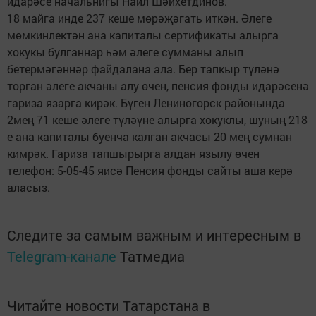
идарәсе начальнигы Наил Шәйхетдинов.
18 майга инде 237 кеше мөрәҗәгать иткән. Әлеге
мөмкинлектән ана капиталы сертификаты алырга
хокукы булганнар һәм әлеге сумманы алып
бетермәгәннәр файдалана ала. Бер тапкыр түләнә
торган әлеге акчаны алу өчен, пенсия фонды идарәсенә
гариза язарга кирәк. Бүген Лениногорск районында
2мең 71 кеше әлеге түләүне алырга хокуклы, шуның 218
е ана капиталы буенча калган акчасы 20 мең сумнан
кимрәк. Гариза тапшырырга алдан язылу өчен
телефон: 5-05-45 яисә Пенсия фонды сайты аша керә
аласыз.
Следите за самым важным и интересным в
Telegram-канале
Татмедиа
Читайте новости Татарстана в