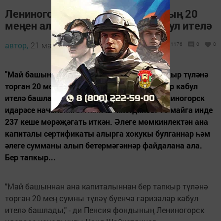
Лениногорскида ана капиталының 20
меңен алу буенча гаризалар кабул ителә
автор,
21 май 2015 - 10:18
1176
0
0
"Май башыннан ана капиталыннан бер тапкыр түләнә
торган 20 мең сумны түләү буенча гаризалар кабул
ителә башлады," - ди Пенсия фондының Лениногорск
идарәсе начальнигы Наил Шәйхетдинов. 18 майга инде
237 кеше мөрәҗәгать иткән. Әлеге мөмкинлектән ана
капиталы сертификаты алырга хокукы булганнар һәм
әлеге сумманы алып бетермәгәннәр файдалана ала.
Бер тапкыр...
"Май башыннан ана капиталыннан бер тапкыр түләнә
торган 20 мең сумны түләү буенча гаризалар кабул
ителә башлады," - ди Пенсия фондының Лениногорск