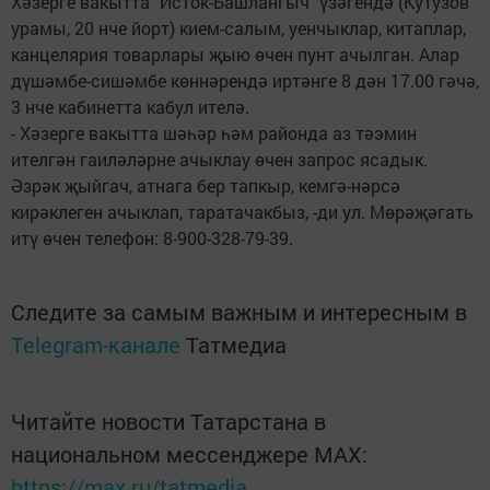
Хәзерге вакытта "Исток-Башлангыч" үзәгендә (Кутузов
урамы, 20 нче йорт) кием-салым, уенчыклар, китаплар,
канцелярия товарлары җыю өчен пунт ачылган. Алар
дүшәмбе-сишәмбе көннәрендә иртәнге 8 дән 17.00 гәчә,
3 нче кабинетта кабул ителә.
- Хәзерге вакытта шәһәр һәм районда аз тәэмин
ителгән гаиләләрне ачыклау өчен запрос ясадык.
Әзрәк җыйгач, атнага бер тапкыр, кемгә-нәрсә
кирәклеген ачыклап, таратачакбыз, -ди ул. Мөрәҗәгать
итү өчен телефон: 8-900-328-79-39.
Следите за самым важным и интересным в
Telegram-канале
Татмедиа
Читайте новости Татарстана в
национальном мессенджере MАХ:
https://max.ru/tatmedia