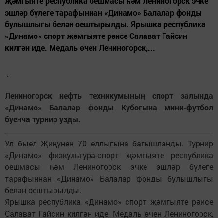
җәмгыяте республика оешмасы һәм Лениногорск эчке
эшләр бүлеге тарафыннан «Динамо» Балалар фонды
булышлыгы белән оештырылды. Ярышка республика
«Динамо» спорт җәмгыяте рәисе Салават Гайсин
килгән иде. Медаль өчен Лениногорск,...
Лениногорск нефть техникумының спорт залында
«Динамо» Балалар фонды Кубогына мини-футбол
буенча турнир узды.
Ул быел Җиңүнең 70 еллыгына багышланды. Турнир
«Динамо» физкультура-спорт җәмгыяте республика
оешмасы һәм Лениногорск эчке эшләр бүлеге
тарафыннан «Динамо» Балалар фонды булышлыгы
белән оештырылды.
Ярышка республика «Динамо» спорт җәмгыяте рәисе
Салават Гайсин килгән иде. Медаль өчен Лениногорск,