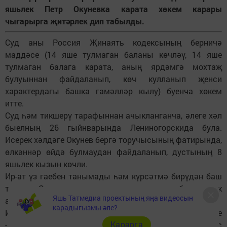
яшьлек Петр Окуневка карата хөкем карары
чыгарырга җитәрлек дип табылды.
Суд аны Россия Җинаять кодексының берничә
маддәсе (14 яше тулмаган баланы көчләү, 14 яше
тулмаган балага карата, аның ярдәмгә мохтаҗ
булуыннан файдаланып, көч кулланып җенси
характердагы башка гамәлләр кылу) буенча хөкем
итте.
Суд һәм тикшерү тарафыннан ачыкланганча, әлеге хәл
быелның 26 гыйнварында Лениногорскида була.
Исерек хәлдәге Окунев бергә торучысының фатирында,
өлкәннәр өйдә булмаудан файдаланып, дустының 8
яшьлек кызын көчли.
Ир-ат үз гаебен танымады һәм күрсәтмә бирүдән баш
тартты. Суд аны тикшерүчеләрнең үтенече буенча сак
Яшь Татмедиа проектының яңа видеосын
астына алган иде.
карадыгызмы әле?
Инде Петр Окунев кылган гамәлләре өчен хөкем ителде
Карарга
- суд аны 17 елга ирегеннән мәхрүм итеп, кырыс