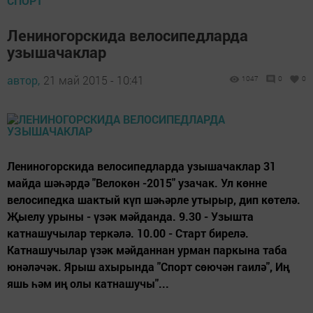
СПОРТ
Лениногорскида велосипедларда
узышачаклар
автор,
21 май 2015 - 10:41
1047
0
0
Лениногорскида велосипедларда узышачаклар 31
майда шәһәрдә "Велокөн -2015" узачак. Ул көнне
велосипедка шактый күп шәһәрле утырыр, дип көтелә.
Җыелу урыны - үзәк мәйданда. 9.30 - Узышта
катнашучылар теркәлә. 10.00 - Старт бирелә.
Катнашучылар үзәк мәйданнан урман паркына таба
юнәләчәк. Ярыш ахырында "Спорт сөючән гаилә", Иң
яшь һәм иң олы катнашучы"...