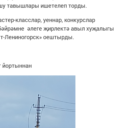
шу тавышлары ишетелеп торды.
астер-класслар, уеннар, конкурслар
бәйрәмне әлеге җирлектә авыл хуҗалыгы
ст-Лениногорск» оештырды.
т йортыннан