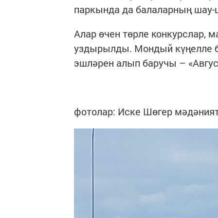
паркында да балаларның шау-
Алар өчен төрле конкурслар, м
уздырылды. Мондый күңелле 
эшләрен алып баручы – «Авгу
фотолар: Иске Шөгер мәдәния