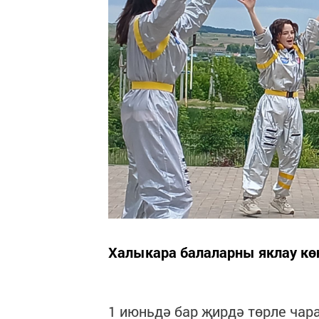
Халыкара балаларны яклау кө
1 июньдә бар җирдә төрле чар