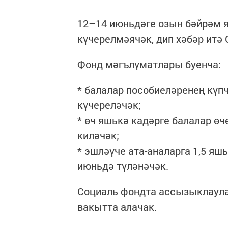
12–14 июньдәге озын бәйрәм 
күчерелмәячәк, дип хәбәр итә
Фонд мәгълүматлары буенча:
* балалар пособиеләренең күп
күчереләчәк;
* өч яшькә кадәрге балалар ө
киләчәк;
* эшләүче ата-аналарга 1,5 яш
июньдә түләнәчәк.
Социаль фондта ассызыклаула
вакытта алачак.