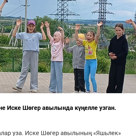
не Иске Шөгер авылында күңелле узган.
алар уза. Иске Шөгер авылының «Яшьлек»