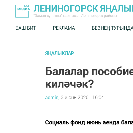
ЛЕНИНОГОРСК ЯҢАЛ
"Заман сулышы" газетасы - Лениногорск районы
БАШ БИТ
РЕКЛАМА
БЕЗНЕҢ ТУРЫНД
ЯҢАЛЫКЛАР
Балалар пособи
киләчәк?
admin,
3 июнь 2026 - 16:04
Социаль фонд июнь аенда бала