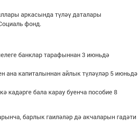
яллары аркасында түләү даталары
 Социаль фонд.
челеге банклар тарафыннан 3 июньдә
чен ана капиталыннан айлык түләүләр 5 июньдә
ькә кадәрге бала карау буенча пособие 8
рынча, барлык гаиләләр дә акчаларын гадәти