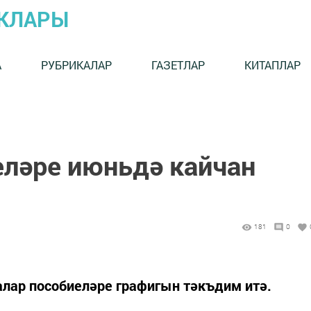
ЫКЛАРЫ
А
РУБРИКАЛАР
ГАЗЕТЛАР
КИТАПЛАР
еләре июньдә кайчан
181
0
лар пособиеләре графигын тәкъдим итә.