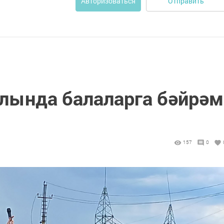
Отправить
Авторизоваться
лында балаларга бәйрәм
157
0