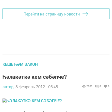
Перейти на страницу новости
КЕШЕ ҺӘМ ЗАКОН
Һәлакәткә кем сәбәпче?
автор,
8 февраль 2012 - 05:48
2803
0
0