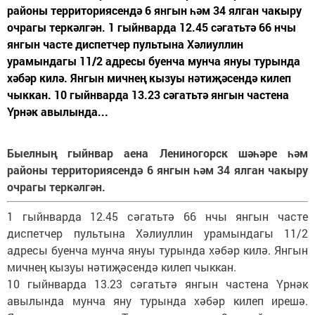
районы территориясендә 6 янгын һәм 34 ялган чакыру
очрагы теркәлгән. 1 гыйнварда 12.45 сәгатьтә 66 нчы
янгын часте диспетчер пультына Хәлиуллин
урамындагы 11/2 адресы буенча мунча януы турында
хәбәр килә. Янгын мичнең кызуы нәтиҗәсендә килеп
чыккан. 10 гыйнварда 13.23 сәгатьтә янгын частена
Үрнәк авылында...
Быелның гыйнвар аена Лениногорск шәһәре һәм
районы территориясендә 6 янгын һәм 34 ялган чакыру
очрагы теркәлгән.
1 гыйнварда 12.45 сәгатьтә 66 нчы янгын часте
диспетчер пультына Хәлиуллин урамындагы 11/2
адресы буенча мунча януы турында хәбәр килә. Янгын
мичнең кызуы нәтиҗәсендә килеп чыккан.
10 гыйнварда 13.23 сәгатьтә янгын частена Үрнәк
авылында мунча яну турында хәбәр килеп ирешә.