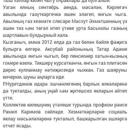
тыш хәлләр килеп чыгу очраклары да булгалый.
Узган елның сентябрь аенда, мәсәлән, Кирлегәч
авылында газүткәргечкә яшен эләгеп, янгын чыга.
Авылның газ хезмәте слесаре Мәсхут Әхмәтшинның үз
эшен тиз һәм төгәл итеп үтәве урта басымлы газның
шартлавын булдырмый кала.
Кызганыч, әмма 2012 елда да газ белән бәйле фаҗига
булырга өлгерә. Аксубай районының Татар Адәме
авылында янгын чыгып, бер пенсионер хатын-кызның
гомере өзелә. Тикшерү күрсәткәнчә, янгын газ плитәсен
дөрес кулланмау нәтиҗәсендә чыккан. Газ шаяруны
кичерми, шуны аңларга иде.
Р.Нуретдинов идарә эшчәнлегенең барлык өлкәләренә
дә тукталды, аның уңай һәм җитешсез якларын әйтеп
үтте.
Коллектив килешүнең үтәлеше турында профком рәисе
Рамил Кәримов сөйләде. Хезмәткәрләрне социаль
яклау мәсьәләләренә тукталып, башкарылган эшләргә
отчет ясады.