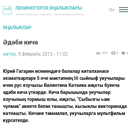
ЛЕНИНОГОРСК ЯҢАЛЫКЛАРЫ
16+
"Заман сулышы" газетасы - Лениногорск районы
ЯҢАЛЫКЛАР
Әдәби кичә
автор,
9 февраль 2012 - 11:02
1371
0
0
Юрий Гагарин исемендәге балалар китапханәсе
хезмәткәрләре 5 нче мәктәпнең III сыйныф укучылары
өчен рус язучысы Валентина Катаева иҗаты буенча
әдәби кичә үткәрде. Кичә барышында укучылар
язучының тормыш юлы, иҗаты, "Сыбызгы һәм
чүлмәк" әкияте белән танышты, кызыклы викторинада
катнашты. Кичәне тәмамлап, укучыларга мультфильм
күрсәтелде.