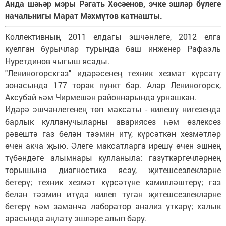
Анда шәһәр мэры Рәгать Хөсәенов, эчке эшләр бүлеге
начальнигы Марат Мәхмүтов катнашты.
Коллективның 2011 елдагы эшчәнлеге, 2012 елга
куелган бурычлар турында баш инженер Рафаэль
Нуретдинов чыгыш ясады.
"Лениногорскгаз" идарәсенең техник хезмәт күрсәтү
зонасында 177 торак пункт бар. Алар Лениногорск,
Аксубай һәм Чирмешән районнарында урнашкан.
Идарә эшчәнлегенең төп максаты - килешү нигезендә
барлык кулланучыларны авариясез һәм өзлексез
рәвештә газ белән тәэмин итү, күрсәткән хезмәтләр
өчен акча җыю. Әлеге максатларга ирешү өчен эшнең
түбәндәге алымнары кулланыла: газүткәргечләрнең
торышына диагностика ясау, җитешсезлекләрне
бетерү; техник хезмәт күрсәтүне камилләштерү; газ
белән тәэмин итүдә килеп туган җитешсезлекләрне
бетерү һәм заманча лаборатор анализ үткәрү; халык
арасында аңлату эшләре алып бару.