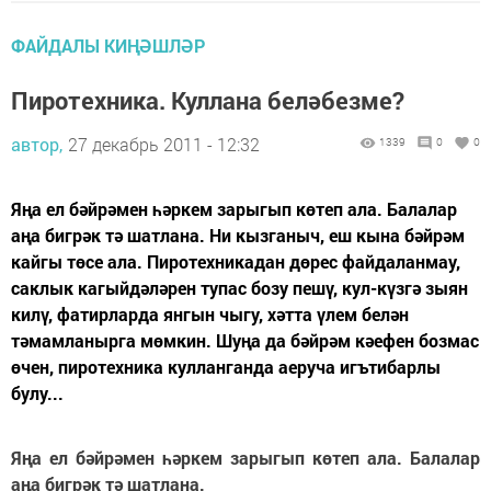
ФАЙДАЛЫ КИҢӘШЛӘР
Пиротехника. Куллана беләбезме?
автор,
27 декабрь 2011 - 12:32
1339
0
0
Яңа ел бәйрәмен һәркем зарыгып көтеп ала. Балалар
аңа бигрәк тә шатлана. Ни кызганыч, еш кына бәйрәм
кайгы төсе ала. Пиротехникадан дөрес файдаланмау,
саклык кагыйдәләрен тупас бозу пешү, кул-күзгә зыян
килү, фатирларда янгын чыгу, хәтта үлем белән
тәмамланырга мөмкин. Шуңа да бәйрәм кәефен бозмас
өчен, пиротехника кулланганда аеруча игътибарлы
булу...
Яңа ел бәйрәмен һәркем зарыгып көтеп ала. Балалар
аңа бигрәк тә шатлана.