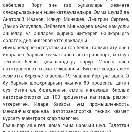
сәбәпләр йорт эче газ җиһазлары хезмәте
слесарьларының эшен катлауландыра. Әмма шулай да
Анатолий Иванов, Илнур Минәҗев, Дмитрий Сергеев,
Дамир Әлиуллов, Ләйләгөл Минһаҗева кебек намуслы
эшчеләр үз эшләрен җиренә җиткереп башкарырга
сәләтле, дип билгеләп үтте докладчы.
Әбүнәчеләрне бертуктамый газ белән тәэмин итү өчен
идарәнең барлык хезмәтләрен автотранспорт, махсус
техника белән җиһазландыру зарур. Моның өчен
автотранспорт хезмәте җаваплы. Бүгенге көндә әлеге
хезмәттә беренче класслы 19 машина йөртүче эшли. Ә
бу барлык шоферларның якынча 80 проценты дигән
сүз. Узган ел, билгеләнгән смета нигезендә, барлык
автотранспортка да 100 процентлы капиталь ремонт
үткәрелгән. Идарә базасы һәм промышленность
мәйданчыкларында автотранспортка техник хезмәт
күрсәтү өчен графиклар төзелгән.
Газчылар эше гел шома гына бармый шул. Гадәттән