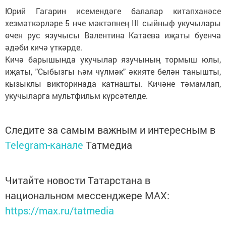
Юрий Гагарин исемендәге балалар китапханәсе
хезмәткәрләре 5 нче мәктәпнең III сыйныф укучылары
өчен рус язучысы Валентина Катаева иҗаты буенча
әдәби кичә үткәрде.
Кичә барышында укучылар язучының тормыш юлы,
иҗаты, "Сыбызгы һәм чүлмәк" әкияте белән танышты,
кызыклы викторинада катнашты. Кичәне тәмамлап,
укучыларга мультфильм күрсәтелде.
Следите за самым важным и интересным в
Telegram-канале
Татмедиа
Читайте новости Татарстана в
национальном мессенджере MАХ:
https://max.ru/tatmedia