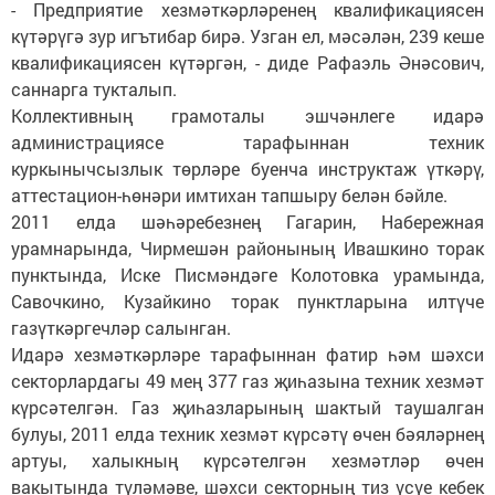
- Предприятие хезмәткәрләренең квалификациясен
күтәрүгә зур игътибар бирә. Узган ел, мәсәлән, 239 кеше
квалификациясен күтәргән, - диде Рафаэль Әнәсович,
саннарга тукталып.
Коллективның грамоталы эшчәнлеге идарә
администрациясе тарафыннан техник
куркынычсызлык төрләре буенча инструктаж үткәрү,
аттестацион-һөнәри имтихан тапшыру белән бәйле.
2011 елда шәһәребезнең Гагарин, Набережная
урамнарында, Чирмешән районының Ивашкино торак
пунктында, Иске Писмәндәге Колотовка урамында,
Савочкино, Кузайкино торак пунктларына илтүче
газүткәргечләр салынган.
Идарә хезмәткәрләре тарафыннан фатир һәм шәхси
секторлардагы 49 мең 377 газ җиһазына техник хезмәт
күрсәтелгән. Газ җиһазларының шактый таушалган
булуы, 2011 елда техник хезмәт күрсәтү өчен бәяләрнең
артуы, халыкның күрсәтелгән хезмәтләр өчен
вакытында түләмәве, шәхси секторның тиз үсүе кебек