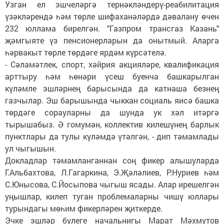
Узган ел эшчеләргә тернәкләндерү-реабилитация
үзәкләрендә һәм төрле шифаханәләрдә дәвалану өчен
232 юллама бирелгән. "Газпром трансгаз Казань"
җәмгыяте үз пенсионерларын да онытмый. Аларга
һәрвакыт төрле төрдәге ярдәм күрсәтелә.
- Сәламәтлек, спорт, хәйрия акцияләре, квалификация
арттыру һәм һөнәри үсеш буенча башкарылган
күләмле эшләрнең барысында да катнаша безнең
газчылар. Эш барышында чыккан социаль яисә башка
төрдәге сорауларны да шунда ук хәл итәргә
тырышабыз. Ә гомумән, коллектив килешүнең барлык
пунктлары да тулы күләмдә үтәлгән, - дип тәмамлады
ул чыгышын.
Докладлар тәмамланганнан соң фикер алышуларда
Г.Альбахтова, Л.Гагаркина, Э.Җәләлиев, Р.Нуриев һәм
С.Юнысова, С.Йосыпова чыгыш ясады. Алар ирешелгән
уңышлар, килеп туган проблемаларны чишү юллары
турындагы мөһим фикерләрен җиткерде.
Эчке эшләр бүлеге начальнигы Марат Мәхмүтов