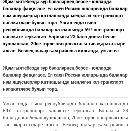
Җәмгыятебездә зур бәлаләрнең берсе - юлларда
балалар фаҗигасе. Ел саен Россия юлларында балалар
һәм яшүсмерләр катнашында меңләгән юл-транспорт
һәлакәтләре булып тора. Узган елда гына
республикада балалар катнашында 597 юл-транспорт
һәлакәте теркәлгән. Барлыгы 23 бала дөнья белән
хушлашкан, 20се төрле авырлыктагы тән җәрәхәтләре
алган. Безнең шәһәр һәм районга килгәндә, узган ел...
Җәмгыятебездә зур бәлаләрнең берсе - юлларда
балалар фаҗигасе. Ел саен Россия юлларында балалар
һәм яшүсмерләр катнашында меңләгән юл-транспорт
һәлакәтләре булып тора.
Узган елда гына республикада балалар катнашында
597 юл-транспорт һәлакәте теркәлгән. Барлыгы 23
бала дөнья белән хушлашкан, 20се төрле авырлыктагы
тән җәрәхәтләре алган. Безнең шәһәр һәм районга