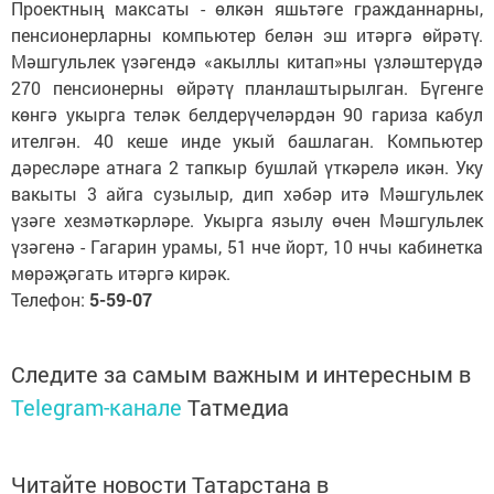
Проектның максаты - өлкән яшьтәге гражданнарны,
пенсионерларны компьютер белән эш итәргә өйрәтү.
Мәшгульлек үзәгендә «акыллы китап»ны үзләштерүдә
270 пенсионерны өйрәтү планлаштырылган. Бүгенге
көнгә укырга теләк белдерүчеләрдән 90 гариза кабул
ителгән. 40 кеше инде укый башлаган. Компьютер
дәресләре атнага 2 тапкыр бушлай үткәрелә икән. Уку
вакыты 3 айга сузылыр, дип хәбәр итә Мәшгульлек
үзәге хезмәткәрләре. Укырга язылу өчен Мәшгульлек
үзәгенә - Гагарин урамы, 51 нче йорт, 10 нчы кабинетка
мөрәҗәгать итәргә кирәк.
Телефон:
5-59-07
Следите за самым важным и интересным в
Telegram-канале
Татмедиа
Читайте новости Татарстана в