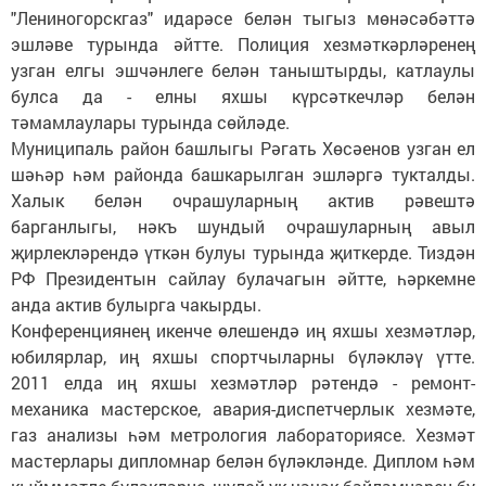
"Лениногорскгаз" идарәсе белән тыгыз мөнәсәбәттә
эшләве турында әйтте. Полиция хезмәткәрләренең
узган елгы эшчәнлеге белән таныштырды, катлаулы
булса да - елны яхшы күрсәткечләр белән
тәмамлаулары турында сөйләде.
Муниципаль район башлыгы Рәгать Хөсәенов узган ел
шәһәр һәм районда башкарылган эшләргә тукталды.
Халык белән очрашуларның актив рәвештә
барганлыгы, нәкъ шундый очрашуларның авыл
җирлекләрендә үткән булуы турында җиткерде. Тиздән
РФ Президентын сайлау булачагын әйтте, һәркемне
анда актив булырга чакырды.
Конференциянең икенче өлешендә иң яхшы хезмәтләр,
юбилярлар, иң яхшы спортчыларны бүләкләү үтте.
2011 елда иң яхшы хезмәтләр рәтендә - ремонт-
механика мастерское, авария-диспетчерлык хезмәте,
газ анализы һәм метрология лабораториясе. Хезмәт
мастерлары дипломнар белән бүләкләнде. Диплом һәм