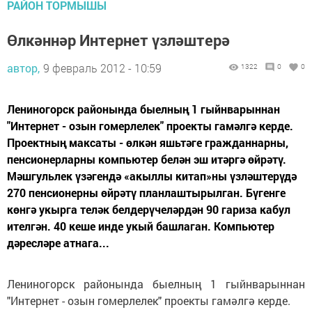
РАЙОН ТОРМЫШЫ
Өлкәннәр Интернет үзләштерә
автор,
9 февраль 2012 - 10:59
1322
0
0
Лениногорск районында быелның 1 гыйнварыннан
"Интернет - озын гомерлелек" проекты гамәлгә керде.
Проектның максаты - өлкән яшьтәге гражданнарны,
пенсионерларны компьютер белән эш итәргә өйрәтү.
Мәшгульлек үзәгендә «акыллы китап»ны үзләштерүдә
270 пенсионерны өйрәтү планлаштырылган. Бүгенге
көнгә укырга теләк белдерүчеләрдән 90 гариза кабул
ителгән. 40 кеше инде укый башлаган. Компьютер
дәресләре атнага...
Лениногорск районында быелның 1 гыйнварыннан
"Интернет - озын гомерлелек" проекты гамәлгә керде.