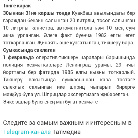
Төнге карак
30ыннан 31нә каршы төндә
Куакбаш авылындагы бер
гараждан бензин салынган 20 литрлы, тосол салынган
10 литрлы канистра, автомагнитола һәм 10 мең сум
акча урланган. Әлеге факт буенча 1982 елгы егет
тоткарланган. Җинаять эше кузгатылган, тикшерү бара.
Сумкасында саклаган
1 февральдә
оператив-тикшерү чаралары барышында
полиция хезмәткәрләре Ленинград урамы, 29 нчы
йорттагы бер фатирда 1985 елгы кызны тоткарлый.
Тикшерү вакытында сумкасыннан кара төстәге
сыеклык салынган ике шприц чыгарып бирергә
мәҗбүр була ул. Шприцлар экспертизага җибәрелгән.
Эчке эшләр бүлегенең матбугат хезмәте
Следите за самым важным и интересным в
Telegram-канале
Татмедиа