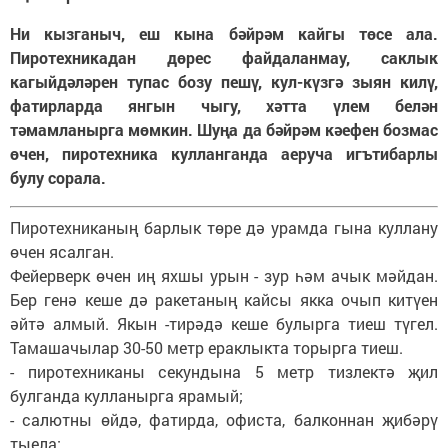
Ни кызганыч, еш кына бәйрәм кайгы төсе ала.
Пиротехникадан дөрес файдаланмау, саклык
кагыйдәләрен тупас бозу пешү, кул-күзгә зыян килү,
фатирларда янгын чыгу, хәтта үлем белән
тәмамланырга мөмкин. Шуңа да бәйрәм кәефен бозмас
өчен, пиротехника кулланганда аеруча игътибарлы
булу сорала.
Пиротехниканың барлык төре дә урамда гына куллану
өчен ясалган.
Фейерверк өчен иң яхшы урын - зур һәм ачык мәйдан.
Бер генә кеше дә ракетаның кайсы якка очып китүен
әйтә алмый. Якын -тирәдә кеше булырга тиеш түгел.
Тамашачылар 30-50 метр ераклыкта торырга тиеш.
- пиротехниканы секундына 5 метр тизлектә җил
булганда кулланырга ярамый;
- салютны өйдә, фатирда, офиста, балконнан җибәрү
тыела;