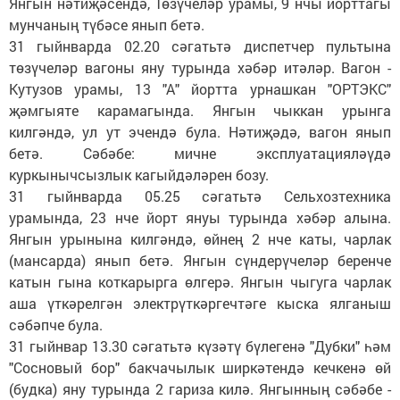
Янгын нәтиҗәсендә, Төзүчеләр урамы, 9 нчы йорттагы
мунчаның түбәсе янып бетә.
31 гыйнварда 02.20 сәгатьтә диспетчер пультына
төзүчеләр вагоны яну турында хәбәр итәләр. Вагон -
Кутузов урамы, 13 "А" йортта урнашкан "ОРТЭКС"
җәмгыяте карамагында. Янгын чыккан урынга
килгәндә, ул ут эчендә була. Нәтиҗәдә, вагон янып
бетә. Сәбәбе: мичне эксплуатацияләүдә
куркынычсызлык кагыйдәләрен бозу.
31 гыйнварда 05.25 сәгатьтә Сельхозтехника
урамында, 23 нче йорт януы турында хәбәр алына.
Янгын урынына килгәндә, өйнең 2 нче каты, чарлак
(мансарда) янып бетә. Янгын сүндерүчеләр беренче
катын гына коткарырга өлгерә. Янгын чыгуга чарлак
аша үткәрелгән электрүткәргечтәге кыска ялганыш
сәбәпче була.
31 гыйнвар 13.30 сәгатьтә күзәтү бүлегенә "Дубки" һәм
"Сосновый бор" бакчачылык ширкәтендә кечкенә өй
(будка) яну турында 2 гариза килә. Янгынның сәбәбе -