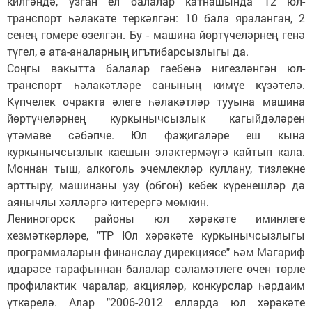
килгәндә, узган ел балалар катнашында 12 юл-
транспорт һәлакәте теркәлгән: 10 бала яраланган, 2
сенең гомере өзелгән. Бу - машина йөртүчеләрнең генә
түгел, ә ата-аналарның игътибарсызлыгы да.
Соңгы вакытта балалар гаебенә нигезләнгән юл-
транспорт һәлакәтләре санының кимүе күзәтелә.
Күпчелек очракта әлеге һәлакәтләр тууына машина
йөртүчеләрнең куркынычсызлык кагыйдәләрен
үтәмәве сәбәпче. Юл фаҗигаләре еш кына
куркынычсызлык каешын эләктермәүгә кайтып кала.
Моннан тыш, алкоголь эчемлекләр куллану, тизлекне
арттыру, машинаны узу (обгон) кебек күренешләр дә
аянычлы хәлләргә китерергә мөмкин.
Лениногорск районы юл хәрәкәте иминлеге
хезмәткәрләре, "ТР Юл хәрәкәте куркынычсызлыгы
программаларын финанслау дирекциясе" һәм Мәгариф
идарәсе тарафыннан балалар сәламәтлеге өчен төрле
профилактик чаралар, акцияләр, конкурслар һәрдаим
үткәрелә. Алар "2006-2012 елларда юл хәрәкәте