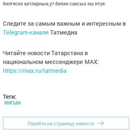
билгесез затларның ут белән саксыз эш итүе.
Следите за самым важным и интересным в
Telegram-канале
Татмедиа
Читайте новости Татарстана в
национальном мессенджере MАХ:
https://max.ru/tatmedia
Теги:
ЯНГЫН
Перейти на страницу новости