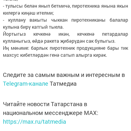
- тулысы белән янып бетмичә, пиротехника янына якын
килергә киңәш ителми;
- куллану вакыты чыккан пиротехниканы балалар
кулына бирү катгый тыела.
Йортыгыз кечкенә икән, кечкенә петардалар
кулланыгыз, өйдә ракета җибәрүдән сак булыгыз.
Иң мөһиме: барлык пиротехник продукцияне бары тик
махсус кибетләрдән генә сатып алырга кирәк.
Следите за самым важным и интересным в
Telegram-канале
Татмедиа
Читайте новости Татарстана в
национальном мессенджере MАХ:
https://max.ru/tatmedia