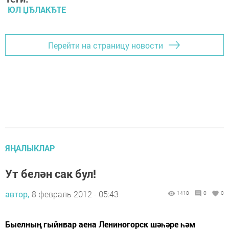
ЮЛ ЏЂЛАКЂТЕ
Перейти на страницу новости
ЯҢАЛЫКЛАР
Ут белән сак бул!
автор,
8 февраль 2012 - 05:43
1418
0
0
Быелның гыйнвар аена Лениногорск шәһәре һәм