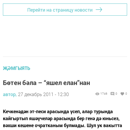
Перейти на страницу новости
ҖӘМГЫЯТЬ
Бөтен бәла – “яшел елан”нан
автор,
27 декабрь 2011 - 12:30
1746
0
0
Кечкенәдән эт-песи арасында үсеп, алар турында
кайгыртып яшәүчеләр арасында бер генә дә юньсез,
вәхши кешене очратканым булмады. Шул ук вакытта