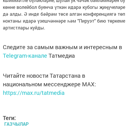
кыйммәтле бүләкләрне, шулай ук чәчәк бәйләмнәрен бу
көнне волейбол буенча үткән идарә кубогы җиңүчеләре
дә алды. Ә инде бәйрәм төсе алган конференциягә төп
ноктаны идарә үзешчәннәре һәм "Пируэт" бию төркеме
артистлары куйды.
Следите за самым важным и интересным в
Telegram-канале
Татмедиа
Читайте новости Татарстана в
национальном мессенджере MАХ:
https://max.ru/tatmedia
Теги:
ГАЗЧЫЛАР