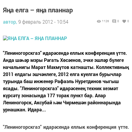
Яңа елга – яңа планнар
автор,
9 февраль 2012 - 10:54
1126
0
0
"Лениногорскгаз" идарәсендә еллык конференция үтте.
Анда шәһәр мэры Рәгать Хөсәенов, эчке эшләр бүлеге
начальнигы Марат Мәхмүтов катнашты. Коллективның
2011 елдагы эшчәнлеге, 2012 елга куелган бурычлар
турында баш инженер Рафаэль Нуретдинов чыгыш
ясады. "Лениногорскгаз" идарәсенең техник хезмәт
күрсәтү зонасында 177 торак пункт бар. Алар
Лениногорск, Аксубай һәм Чирмешән районнарында
урнашкан. Идарә...
"Лениногорскгаз" идарәсендә еллык конференция үтте.