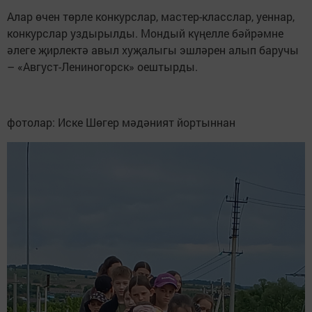
Алар өчен төрле конкурслар, мастер-класслар, уеннар,
конкурслар уздырылды. Мондый күңелле бәйрәмне
әлеге җирлектә авыл хуҗалыгы эшләрен алып баручы
– «Август-Лениногорск» оештырды.
фотолар: Иске Шөгер мәдәният йортыннан