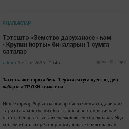
ЯҢАЛЫКЛАР
Тәтештә «Земство даруханәсе» һәм
«Крупин йорты» биналарын 1 сумга
саталар
admin,
3 июнь 2026 - 09:45
156
0
0
Тәтештә ике тарихи бина 1 сумга сатуга куелган, дип
хәбәр итә ТР ОКН комитеты.
Инвесторлар борынгы шәһәр өчен мөһим мәдәни һәм
тарихи әһәмияткә ия объектларны реставрацияләү
шарты белән сатып алу мөмкинлегенә ия булачак. Яңа
милекче барлык реставрация эшләрен билгеләнгән