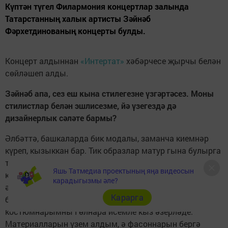
Күптән түгел Филармония концертлар залында
Татарстанның халык артисты Зәйнәб
Фәрхетдинованың концерты булды.
Концерт алдыннан
«Интертат»
хәбәрчесе җырчы белән
сөйләшеп алды.
Зәйнәб апа, сез еш кына стилегезне үзгәртәсез. Моны
стилистлар белән эшлисезме, йә үзегездә дә
дизайнерлык сәләте бармы?
Әлбәттә, башкаларда бик модалы, заманча киемнәр
күреп, кызыккан бар. Тик образлар матур гына булырга
түгел, ә буй-сынга да туры килергә тиеш бит. Килешкән
Яшь Татмедиа проектының яңа видеосын
кешегә – килешә, килешмәгәнгә – юк. Дөресен
карадыгызмы әле?
әйткәндә, мин стильләремне үзем сайладым, ә аннары
Карарга
белгечләр белән эшкәрттем. Соңгы матур
костюмнарымны Гөлнара исемле кыз әзерләде.
Материалларын үзем алдым, ә фасоннарын бергә