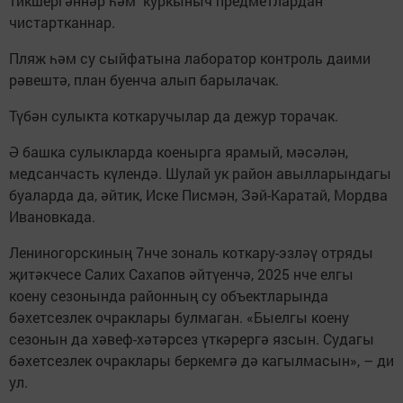
тикшергәннәр һәм куркыныч предметлардан
чистартканнар.
Пляж һәм су сыйфатына лаборатор контроль даими
рәвештә, план буенча алып барылачак.
Түбән сулыкта коткаручылар да дежур торачак.
Ә башка сулыкларда коенырга ярамый, мәсәлән,
медсанчасть күлендә. Шулай ук район авылларындагы
буаларда да, әйтик, Иске Писмән, Зәй-Каратай, Мордва
Ивановкада.
Лениногорскиның 7нче зональ коткару-эзләү отряды
җитәкчесе Салих Сахапов әйтүенчә, 2025 нче елгы
коену сезонында районның су объектларында
бәхетсезлек очраклары булмаган. «Быелгы коену
сезонын да хәвеф-хәтәрсез үткәрергә язсын. Судагы
бәхетсезлек очраклары беркемгә дә кагылмасын», – ди
ул.