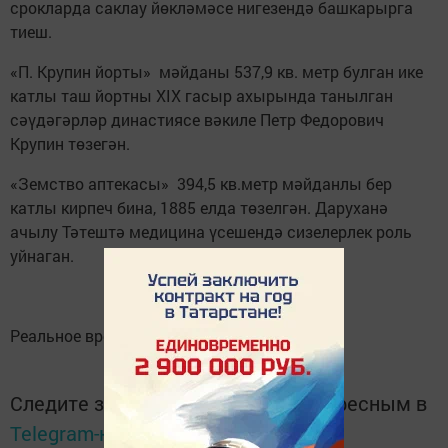
срокларда саклау йөкләмәсе нигезендә башкарырга
тиеш.
«П. Крупин йорты» мәйданы 537,9 кв. метр булган ике
катлы таш йортны XIX гасыр ахырында танылган
сәүдәгәрләр династиясе вәкиле Петр Федорович
Крупин төзегән.
«Земство аптекасы» 394,5 кв.метр мәйданлы бер
катлы кирпеч бина, 1885 елда төзелгән. Даруханә
ачылу Тәтештә медицина үсешендә сизелерлек роль
уйнаган.
Реальное время
Следите за самым важным и интересным в
Telegram-канале
Татмедиа