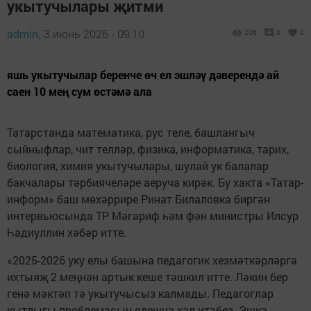
укытучылары җитми
admin,
3 июнь 2026 - 09:10
206
0
0
яшь укытучылар беренче өч ел эшләү дәверендә ай
саен 10 мең сум өстәмә ала
Татарстанда математика, рус теле, башлангыч
сыйныфлар, чит телләр, физика, информатика, тарих,
биология, химия укытучылары, шулай ук балалар
бакчалары тәрбиячеләре аеруча кирәк. Бу хакта «Татар-
информ» баш мөхәррире Ринат Билаловка биргән
интервьюсында ТР Мәгариф һәм фән министры Илсур
Һадиуллин хәбәр итте.
«2025-2026 уку елы башына педагогик хезмәткәрләргә
ихтыяҗ 2 меңнән артык кеше тәшкил итте. Ләкин бер
генә мәктәп тә укытучысыз калмады. Педагоглар
кытлыгы проблемасын өлешчә хәл итәбез. Эшкә