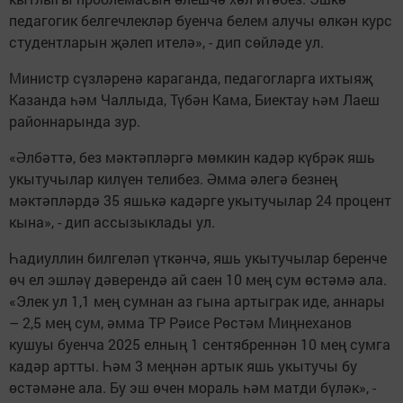
педагогик белгечлекләр буенча белем алучы өлкән курс
студентларын җәлеп ителә», - дип сөйләде ул.
Министр сүзләренә караганда, педагогларга ихтыяҗ
Казанда һәм Чаллыда, Түбән Кама, Биектау һәм Лаеш
районнарында зур.
«Әлбәттә, без мәктәпләргә мөмкин кадәр күбрәк яшь
укытучылар килүен телибез. Әмма әлегә безнең
мәктәпләрдә 35 яшькә кадәрге укытучылар 24 процент
кына», - дип ассызыклады ул.
Һадиуллин билгеләп үткәнчә, яшь укытучылар беренче
өч ел эшләү дәверендә ай саен 10 мең сум өстәмә ала.
«Элек ул 1,1 мең сумнан аз гына артыграк иде, аннары
– 2,5 мең сум, әмма ТР Рәисе Рөстәм Миңнеханов
кушуы буенча 2025 елның 1 сентябреннән 10 мең сумга
кадәр артты. Һәм 3 меңнән артык яшь укытучы бу
өстәмәне ала. Бу эш өчен мораль һәм матди бүләк», -