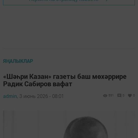
ЯҢАЛЫКЛАР
«Шәһри Казан» газеты баш мөхәррире
Радик Сабиров вафат
admin,
3 июнь 2026 - 08:01
551
0
0