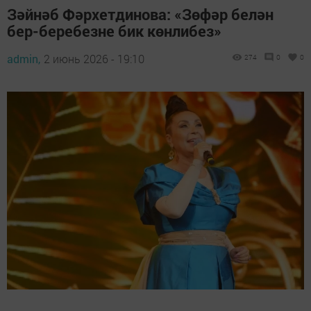
Зәйнәб Фәрхетдинова: «Зөфәр белән
бер-беребезне бик көнлибез»
admin,
2 июнь 2026 - 19:10
274
0
0