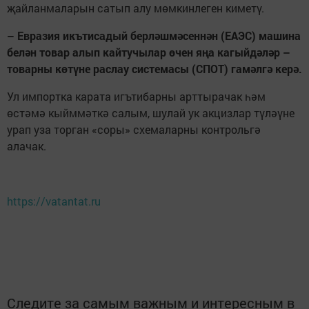
җайланмаларын сатып алу мөмкинлеген киметү.
– Евразия икътисадый берләшмәсеннән (ЕАЭС) машина
белән товар алып кайтучылар өчен яңа кагыйдәләр –
товарны көтүне раслау системасы (СПОТ) гамәлгә керә.
Ул импортка карата игътибарны арттырачак һәм
өстәмә кыйммәткә салым, шулай ук акцизлар түләүне
урап уза торган «соры» схемаларны контрольгә
алачак.
https://vatantat.ru
Следите за самым важным и интересным в