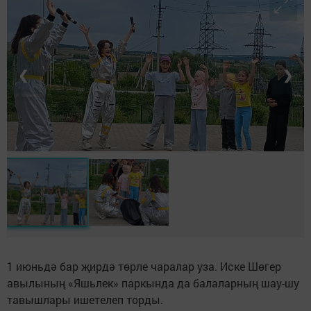
❮
❯
1 июньдә бар җирдә төрле чаралар уза. Иске Шөгер
авылының «Яшьлек» паркында да балаларның шау-шу
тавышлары ишетелеп торды.