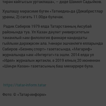
тирән кайгысын уртаклаша», – диде Шамил Садыйков.
Хушлашу мәрасиме бүген «Татмедиа»да (Декабристлар
урамы, 2) сәгать 11.00дә булачак.
Радик Сабиров 1979 елда Татарстанның Аксубай
районында туа. Ул Казан дәүләт университетын
тәмамлый һәм филология фәннәре кандидаты
гыйльми дәрәҗәсен ала. Һөнәри эшчәнлеге елларында
Сабиров «Безнең спорт» газетасында, «Мәгариф»
журналында һәм «Интертат»та эшли. 2014 елда ул
«Идел» журналын җитәкли, ә 2019 елның 20 июненнән
«Шәһри Казан» газетасының баш мөхәррире була.
https://tatar-inform.tatar
Фото: © «Татар-информ»