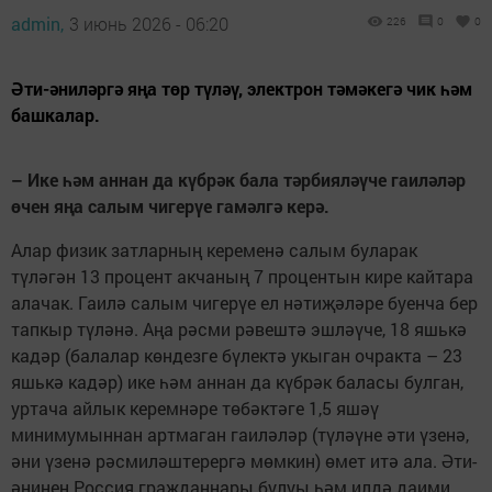
admin,
3 июнь 2026 - 06:20
226
0
0
Әти-әниләргә яңа төр түләү, электрон тәмәкегә чик һәм
башкалар.
– Ике һәм аннан да күбрәк бала тәрбияләүче гаиләләр
өчен яңа салым чигерүе гамәлгә керә.
Алар физик затларның кеременә салым буларак
түләгән 13 процент акчаның 7 процентын кире кайтара
алачак. Гаилә салым чигерүе ел нәтиҗәләре буенча бер
тапкыр түләнә. Аңа рәсми рәвештә эшләүче, 18 яшькә
кадәр (балалар көндезге бүлектә укыган очракта – 23
яшькә кадәр) ике һәм аннан да күбрәк баласы булган,
уртача айлык керемнәре төбәктәге 1,5 яшәү
минимумыннан артмаган гаиләләр (түләүне әти үзенә,
әни үзенә рәсмиләштерергә мөмкин) өмет итә ала. Әти-
әнинең Россия гражданнары булуы һәм илдә даими