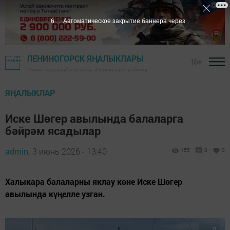
4
Автоматическое закрытие баннера через
ЛЕНИНОГОРСК ЯҢАЛЫКЛАРЫ
16+
"Заман сулышы" газетасы - Лениногорск районы
ЯҢАЛЫКЛАР
Иске Шөгер авылында балаларга
бәйрәм ясадылар
admin,
3 июнь 2026 - 13:40
155
0
0
Халыкара балаларны яклау көне Иске Шөгер
авылында күңелле узган.