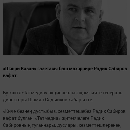
«Шәһри Казан» газетасы баш мөхәррире Радик Сабиров
вафат.
Бу хакта«Татмедиа» акционерлык җәмгыяте генераль
директоры Шамил Садыйков хәбәр итте.
«Кичә безнең дустыбыз, хезмәттәшебез Радик Сабиров
вафат булган. «Татмедиа» җитәкчелеге Радик
Сабировның туганнары, дуслары, хезмәттәшләренең