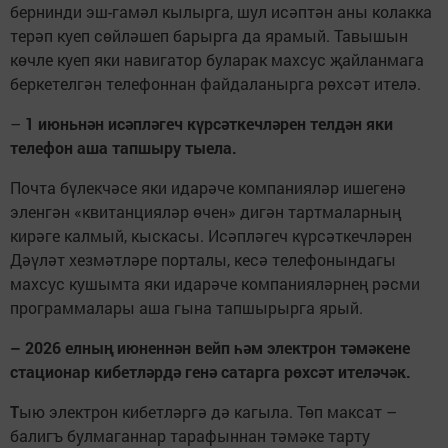
бернинди эш-гамәл кылырга, шул исәптән аны колакка
терәп куеп сөйләшеп барырга да ярамый. Тавышын
көчле куеп яки навигатор буларак махсус җайланмага
беркетелгән телефоннан файдаланырга рөхсәт ителә.
–
1 июньнән исәпләгеч күрсәткечләрен телдән яки
телефон аша тапшыру тыела.
Почта бүлекчәсе яки идарәче компанияләр ишегенә
эленгән «квитанцияләр өчен» дигән тартмаларның
кирәге калмый, кыскасы. Исәпләгеч күрсәткечләрен
Дәүләт хезмәтләре порталы, кесә телефонындагы
махсус кушымта яки идарәче компанияләрнең рәсми
программалары аша гына тапшырырга ярый.
– 2026 елның июненнән вейп һәм электрон тәмәкене
стационар кибетләрдә генә сатарга рөхсәт ителәчәк.
Т
ыю электрон кибетләргә дә кагыла. Төп максат –
балигъ булмаганнар тарафыннан тәмәке тарту