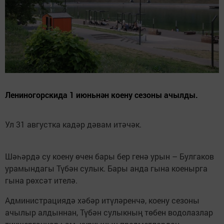
Лениногорскида 1 июньнән коену сезоны ачылды.
Ул 31 августка кадәр дәвам итәчәк.
Шәһәрдә су коену өчен бары бер генә урын – Булгаков
урамындагы Түбән сулык. Бары анда гына коенырга
гына рөхсәт ителә.
Администрациядә хәбәр итүләренчә, коену сезоны
ачылыр алдыннан, Түбән сулыкның төбен водолазлар