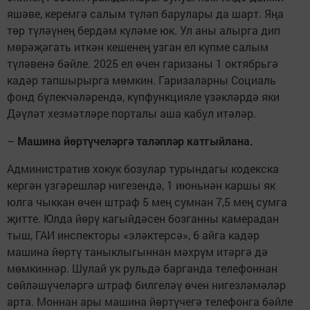
яшәве, керемгә салым түләп барулары да шарт. Яңа
төр түләүнең бердәм күләме юк. Ул аны алырга дип
мөрәҗәгать иткән кешенең узган ел күпме салым
түләвенә бәйле. 2025 ел өчен гаризаны 1 октябрьгә
кадәр тапшырырга мөмкин. Гаризаларны Социаль
фонд бүлекчәләрендә, күпфункцияле үзәкләрдә яки
Дәүләт хезмәтләре порталы аша кабул итәләр.
–
Машина йөртүчеләргә таләпләр катгыйлана.
Административ хокук бозулар турындагы кодекска
кергән үзгәрешләр нигезендә, 1 июньнән каршы як
юлга чыккан өчен штраф 5 мең сумнан 7,5 мең сумга
җитте. Юлда йөрү кагыйдәсен бозганны камерадан
тыш, ГАИ инспекторы «эләктерсә», 6 айга кадәр
машина йөртү таныклыгыннан мәхрүм итәргә дә
мөмкиннәр. Шулай ук рульдә барганда телефоннан
сөйләшүчеләргә штраф билгеләү өчен нигезләмәләр
арта. Моннан ары машина йөртүчегә телефонга бәйле