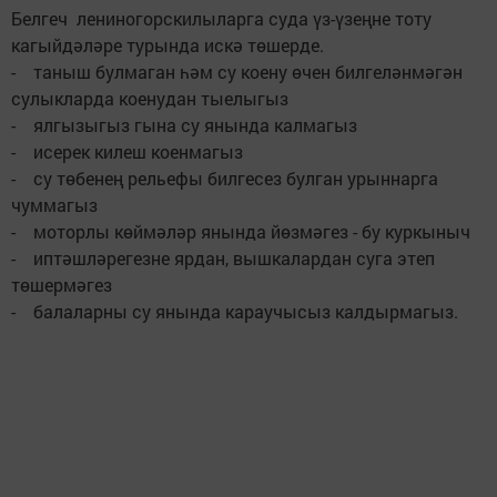
Белгеч лениногорскилыларга суда үз-үзеңне тоту
кагыйдәләре турында искә төшерде.
- таныш булмаган һәм су коену өчен билгеләнмәгән
сулыкларда коенудан тыелыгыз
- ялгызыгыз гына су янында калмагыз
- исерек килеш коенмагыз
- су төбенең рельефы билгесез булган урыннарга
чуммагыз
- моторлы көймәләр янында йөзмәгез - бу куркыныч
- иптәшләрегезне ярдан, вышкалардан суга этеп
төшермәгез
- балаларны су янында караучысыз калдырмагыз.