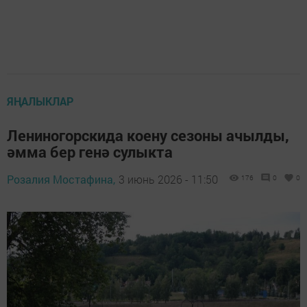
ЯҢАЛЫКЛАР
Лениногорскида коену сезоны ачылды,
әмма бер генә сулыкта
Розалия Мостафина,
3 июнь 2026 - 11:50
176
0
0