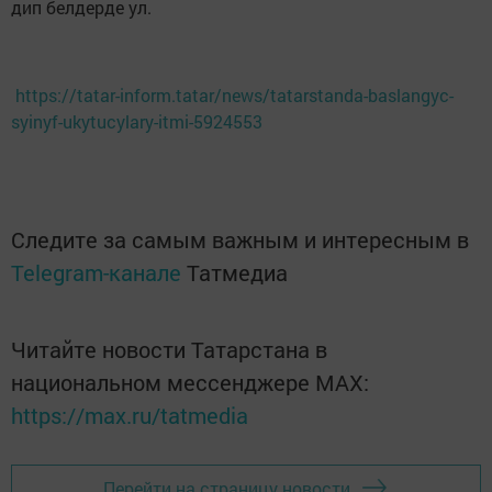
дип белдерде ул.
https://tatar-inform.tatar/news/tatarstanda-baslangyc-
syinyf-ukytucylary-itmi-5924553
Следите за самым важным и интересным в
Telegram-канале
Татмедиа
Читайте новости Татарстана в
национальном мессенджере MАХ:
https://max.ru/tatmedia
Перейти на страницу новости