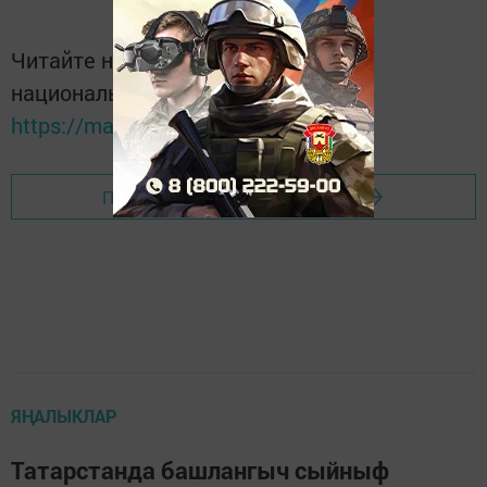
Читайте новости Татарстана в
национальном мессенджере MАХ:
https://max.ru/tatmedia
Перейти на страницу новости
ЯҢАЛЫКЛАР
Татарстанда башлангыч сыйныф