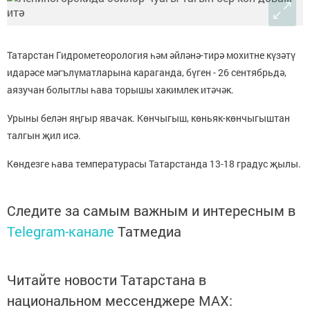
Татарстан Гидрометеорология һәм әйләнә-тирә мохитне күзәтү
идарәсе мәгълүматларына караганда, бүген - 26 сентябрьдә,
аязучан болытлы һава торышы хакимлек итәчәк.
Урыны белән яңгыр явачак. Көнчыгыш, көньяк-көнчыгыштан
талгын җил исә.
Көндезге һава температурасы Татарстанда 13-18 градус җылы.
Следите за самым важным и интересным в
Telegram-канале
Татмедиа
Читайте новости Татарстана в
национальном мессенджере MАХ: