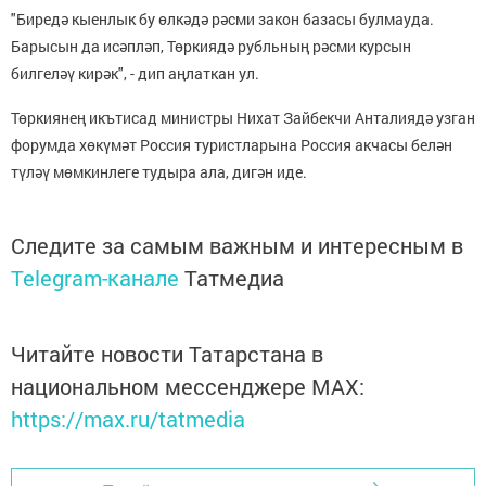
"Биредә кыенлык бу өлкәдә рәсми закон базасы булмауда.
Барысын да исәпләп, Төркиядә рубльның рәсми курсын
билгеләү кирәк", - дип аңлаткан ул.
Төркиянең икътисад министры Нихат Зайбекчи Анталиядә узган
форумда хөкүмәт Россия туристларына Россия акчасы белән
түләү мөмкинлеге тудыра ала, дигән иде.
Следите за самым важным и интересным в
Telegram-канале
Татмедиа
Читайте новости Татарстана в
национальном мессенджере MАХ:
https://max.ru/tatmedia