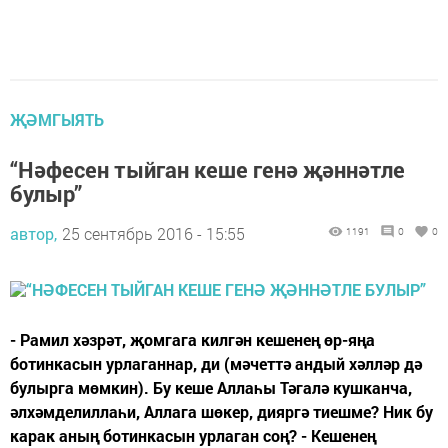
ҖӘМГЫЯТЬ
“Нәфесен тыйган кеше генә җәннәтле
булыр”
автор,
25 сентябрь 2016 - 15:55
1191
0
0
- Рамил хәзрәт, җомгага килгән кешенең өр-яңа
ботинкасын урлаганнар, ди (мәчеттә андый хәлләр дә
булырга мөмкин). Бу кеше Аллаһы Тәгалә кушканча,
әлхәмделиллаһи, Аллага шөкер, дияргә тиешме? Ник бу
карак аның ботинкасын урлаган соң? - Кешенең