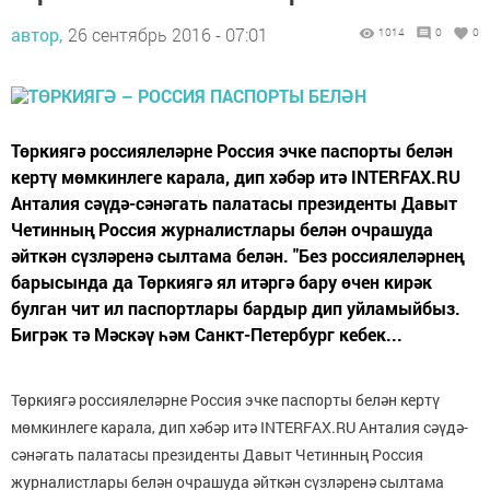
автор,
26 сентябрь 2016 - 07:01
1014
0
0
Төркиягә россиялеләрне Россия эчке паспорты белән
кертү мөмкинлеге карала, дип хәбәр итә INTERFAX.RU
Анталия сәүдә-сәнәгать палатасы президенты Давыт
Четинның Россия журналистлары белән очрашуда
әйткән сүзләренә сылтама белән. "Без россиялеләрнең
барысында да Төркиягә ял итәргә бару өчен кирәк
булган чит ил паспортлары бардыр дип уйламыйбыз.
Бигрәк тә Мәскәү һәм Санкт-Петербург кебек...
Төркиягә россиялеләрне Россия эчке паспорты белән кертү
мөмкинлеге карала, дип хәбәр итә INTERFAX.RU Анталия сәүдә-
сәнәгать палатасы президенты Давыт Четинның Россия
журналистлары белән очрашуда әйткән сүзләренә сылтама