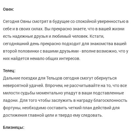
Овен:
Сегодня Овны смотрят в будущее со спокойной уверенностью в
себе и в своих силах. Вы прекрасно знаете, что в вашей жизни
есть надежные друзья и любимый человек. Кстати,
сегодняшний день прекрасно подходит для знакомства вашей
второй половинки с вашими друзьями - вполне возможно, что у
них найдется немало общих интересов.
Телец:
Дальние поездки для Тельцов сегодня смогут обернуться
невероятной удачей. Впрочем, не рассчитывайте на то, что все
милости судьбы моментально упадут в ваши подставленные
ладони. Для того чтобы заслужить в награду благосклонность
фортуны, необходимо составить четкий план действий для
достижения главной цели и твердо ему следовать.
Близнецы: