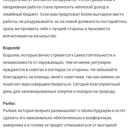
ежедневная работа стала приносить неплохой доход в
семейный бюджет. Если вам предложат более выгодное место
работы, не раздумывайте, но на новой должности постарайтесь
сразу же проявить себя с лучшей стороны и произвести
впечатление на начальство.
Водолей:
Водолеи, которые вечно стремятся к самостоятельности и
независимости от окружающих, тем не менее, регулярно
нуждаются в советах и взглядах со стороны. Не забывайте
благодарить за помощь своего советчика, так как именно он
помогает вам совершенствоваться. Сегодня благоприятный
день для запланированных покупок и поездок на природу.
Рыбы:
Рыбам, которые всерьез размышляют о своем будущем и хотят
сделать его максимально обеспеченным и комфортным,
наверняка и в голову не придет отказываться от выгодной