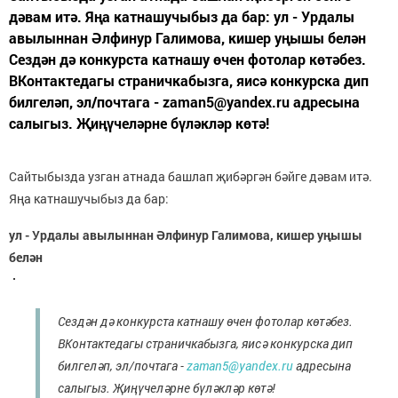
дәвам итә. Яңа катнашучыбыз да бар: ул - Урдалы
авылыннан Әлфинур Галимова, кишер уңышы белән
Сездән дә конкурста катнашу өчен фотолар көтәбез.
ВКонтактедагы страничкабызга, яисә конкурска дип
билгеләп, эл/почтага - zaman5@yandex.ru адресына
салыгыз. Җиңүчеләрне бүләкләр көтә!
Сайтыбызда узган атнада башлап җибәргән бәйге дәвам итә.
Яңа катнашучыбыз да бар:
ул - Урдалы авылыннан Әлфинур Галимова, кишер уңышы
белән
Сездән дә конкурста катнашу өчен фотолар көтәбез.
ВКонтактедагы страничкабызга, яисә конкурска дип
билгеләп, эл/почтага -
zaman5@yandex.ru
адресына
салыгыз. Җиңүчеләрне бүләкләр көтә!