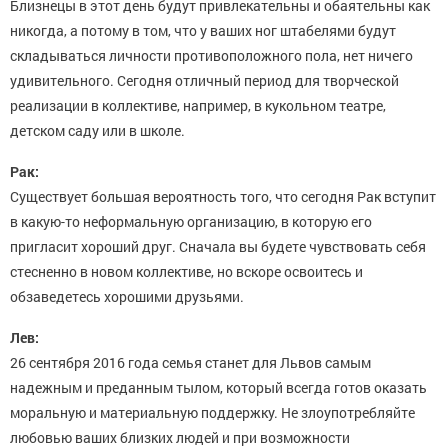
Близнецы в этот день будут привлекательны и обаятельны как
никогда, а потому в том, что у ваших ног штабелями будут
складываться личности противоположного пола, нет ничего
удивительного. Сегодня отличный период для творческой
реализации в коллективе, например, в кукольном театре,
детском саду или в школе.
Рак:
Существует большая вероятность того, что сегодня Рак вступит
в какую-то неформальную организацию, в которую его
пригласит хороший друг. Сначала вы будете чувствовать себя
стесненно в новом коллективе, но вскоре освоитесь и
обзаведетесь хорошими друзьями.
Лев:
26 сентября 2016 года семья станет для Львов самым
надежным и преданным тылом, который всегда готов оказать
моральную и материальную поддержку. Не злоупотребляйте
любовью ваших близких людей и при возможности