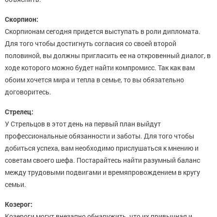
Скорпион:
Скорпионам сегодня придется выступать в роли дипломата.
Для того чтобы достигнуть согласия со своей второй
половиной, вы должны пригласить ее на откровенный диалог, в
ходе которого можно будет найти компромисс. Так как вам
обоим хочется мира и тепла в семье, то вы обязательно
договоритесь.
Стрелец:
У Стрельцов в этот день на первый план выйдут
профессиональные обязанности и заботы. Для того чтобы
добиться успеха, вам необходимо прислушаться к мнению и
советам своего шефа. Постарайтесь найти разумный баланс
между трудовыми подвигами и времяпровождением в кругу
семьи.
Козерог:
Козероги могут внезапно обнаружить, что их привычная и