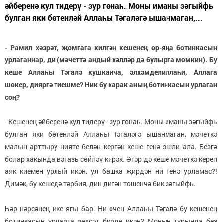
әйберенә кул тидерү - зур гөнаһ. Моны иманы зәгыйфь
булган яки бөтенләй Аллаһы Тәгаләгә ышанмаган,...
- Рамил хәзрәт, җомгага килгән кешенең өр-яңа ботинкасын
урлаганнар, ди (мәчеттә андый хәлләр дә булырга мөмкин). Бу
кеше Аллаһы Тәгалә кушканча, әлхәмделиллаһи, Аллага
шөкер, дияргә тиешме? Ник бу карак аның
ботинкасын урлаган
соң?
- Кешенең әйберенә кул тидерү - зур гөнаһ. Моны иманы зәгыйфь
булган яки бөтенләй Аллаһы Тәгаләгә ышанмаган, мәчеткә
малын арттыру нияте белән кергән кеше генә эшли ала. Безгә
болар хакында вәгазь сөйләү кирәк. Әгәр дә кеше мәчеткә кереп
аяк киемен урлый икән, ул башка җирдән ни генә урламас?!
Димәк, бу кешедә тәрбия, дин дигән төшенчә бик зәгыйфь.
Һәр нәрсәнең ике ягы бар. Ни өчен Аллаһы Тәгалә бу кешенең
ботинкасын урларга рөхсәт бирде икән? Моның турында без