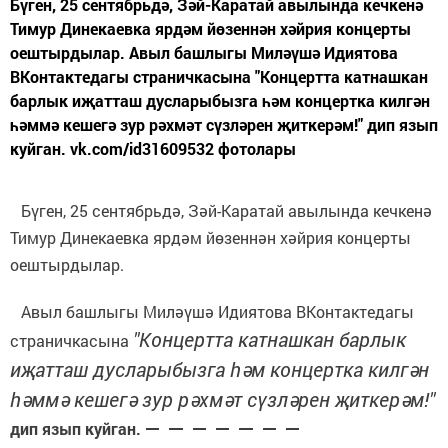
Бүген, 25 сентябрьдә, Зәй-Каратай авылында кечкенә
Тимур Динекаевка ярдәм йөзеннән хәйрия концерты
оештырдылар. Авыл башлыгы Миләүшә Идиятова
ВКонтактедагы страничкасына "Концертта катнашкан
барлык иҗатташ дусларыбызга һәм концертка килгән
һәммә кешегә зур рәхмәт сүзләрен җиткерәм!" дип язып
куйган. vk.com/id31609532 фотолары
Бүген, 25 сентябрьдә, Зәй-Каратай авылында кечкенә
Тимур Динекаевка ярдәм йөзеннән хәйрия концерты
оештырдылар.
Авыл башлыгы Миләүшә Идиятова ВКонтактедагы
"
Концертта катнашкан барлык
страничкасына
иҗатташ дусларыбызга һәм концертка килгән
һәммә кешегә зур рәхмәт сүзләрен җиткерәм!
"
дип язып куйган.