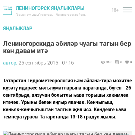
ЛЕНИНОГОРСК ЯҢАЛЫКЛАРЫ
16+
"Заман сулышы" газетасы - Лениногорск районы
ЯҢАЛЫКЛАР
Лениногорскида әбиләр чуагы тагын бер
көн дәвам итә
автор,
26 сентябрь 2016 - 07:16
960
0
0
Татарстан Гидрометеорология һәм әйләнә-тирә мохитне
күзәтү идарәсе мәгълүматларына караганда, бүген - 26
сентябрьдә, аязучан болытлы һава торышы хакимлек
итәчәк. Урыны белән яңгыр явачак. Көнчыгыш,
көньяк-көнчыгыштан талгын җил исә. Көндезге һава
температурасы Татарстанда 13-18 градус җылы.