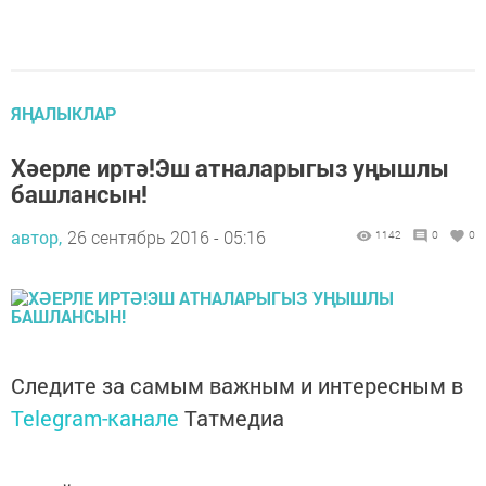
ЯҢАЛЫКЛАР
Хәерле иртә!Эш атналарыгыз уңышлы
башлансын!
автор,
26 сентябрь 2016 - 05:16
1142
0
0
Следите за самым важным и интересным в
Telegram-канале
Татмедиа