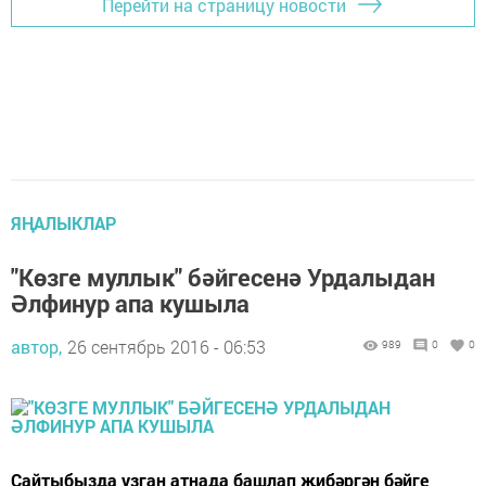
Перейти на страницу новости
ЯҢАЛЫКЛАР
"Көзге муллык" бәйгесенә Урдалыдан
Әлфинур апа кушыла
автор,
26 сентябрь 2016 - 06:53
989
0
0
Сайтыбызда узган атнада башлап җибәргән бәйге