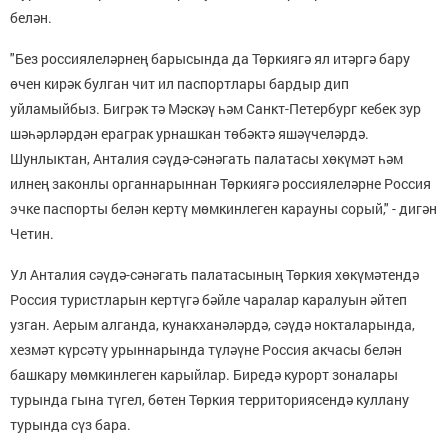
белән.
"Без россиялеләрнең барысында да Төркиягә ял итәргә бару
өчен кирәк булган чит ил паспортлары бардыр дип
уйламыйбыз. Бигрәк тә Мәскәү һәм Санкт-Петербург кебек зур
шәһәрләрдән ераграк урнашкан төбәктә яшәүчеләрдә.
Шунлыктан, Анталия сәүдә-сәнәгать палатасы хөкүмәт һәм
илнең законлы органнарыннан Төркиягә россиялеләрне Россия
эчке паспорты белән кертү мөмкинлеген карауны сорый," - дигән
Четин.
Ул Анталия сәүдә-сәнәгать палатасының Төркия хөкүмәтендә
Россия туристларын кертүгә бәйле чаралар каралуын әйтеп
узган. Аерым алганда, кунакханәләрдә, сәүдә нокталарында,
хезмәт күрсәтү урыннарында түләүне Россия акчасы белән
башкару мөмкинлеген карыйлар. Биредә курорт зоналары
турында гына түгел, бөтен Төркия территориясендә куллану
турында сүз бара.