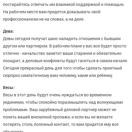
постарайтесь отвечать им взаимной поддержкой и помощью.
На рабочем месте вам придется доказывать свой
профессионализм не на словах, а на деле.
Дева:
Девы сегодня получат шанс наладить отношения с бывшим
другом или партнером. В рабочем плане у вас все будет просто
отлично - начальство заметит ваши старания и обязательно
поощрит, а деловые конфликты будут гаситься в самом начале.
Сегодня прекрасный день для того чтобы сделать приятный
сюрприз симпатичному вам человеку, маме или ребенку.
Весы:
Весы в этот день будут очень нуждаться во временном
уединении, чтобы спокойно поразмышлять над волнующими
проблемами. Ваш зарубежный деловой партнер может не
понять вашей внезапной пропажи, и если вы не желаете
потерять столь полезный контакт, то вам придется ему все
объяснить.