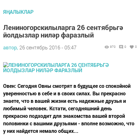
ЯҢАЛЫКЛАР
Лениногорскилыларга 26 сентябрьгә
йолдызлар ниләр фаразлый
автор,
26 сентябрь 2016 - 05:47
970
0
0
Овен: Сегодня Овны смотрят в будущее со спокойной
уверенностью в себе и в своих силах. Вы прекрасно
знаете, что в вашей жизни есть надежные друзья и
любимый человек. Кстати, сегодняшний день
прекрасно подходит для знакомства вашей второй
половинки с вашими друзьями - вполне возможно, что
у них найдется немало общих...