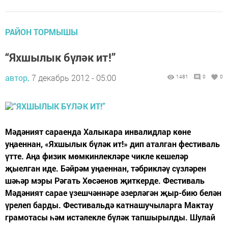
РАЙОН ТОРМЫШЫ
“Яхшылык бүләк ит!”
автор,
7 декабрь 2012 - 05:00
1481
0
0
Мәдәният сараенда Халыкара инвалидлар көне
уңаеннан, «Яхшылык бүләк ит!» дип аталган фестиваль
үтте. Аңа физик мөмкинлекләре чикле кешеләр
җыелган иде. Бәйрәм уңаеннан, тәбрикләү сүзләрен
шәһәр мэры Рәгать Хөсәенов җиткерде. Фестиваль
Мәдәният сарае үзешчәннәре әзерләгән җыр-бию белән
үрелеп барды. Фестивальдә катнашучыларга Мактау
грамотасы һәм истәлекле бүләк тапшырылды. Шулай