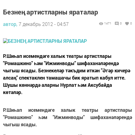
Безнең артистларны яраталар
автор,
7 декабрь 2012 - 04:57
1471
0
0
Р.Шиһап исемендәге халык театры артистлары
"Ромашкино" һәм "Ижминводы" шифаханәләрендә
чыгыш ясады. Безнекеләр тәкъдим иткән "Әгәр кичерә
алсаң" спектаклен тамашачы бик яратып кабул итте.
Шушы көннәрдә аларны Нурлат һәм Аксубайда
көтәләр.
Р.Шиһап исемендәге халык театры артистлары
"Ромашкино" һәм "Ижминводы" шифаханәләрендә
чыгыш ясады.