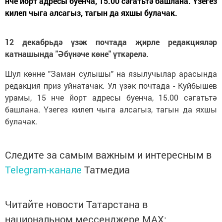
нче йорт адресы буенча, 15.00 сәгатьтә башлана. Үзегез
килеп чыга алсагыз, тагын да яхшы булачак.
12 декабрьдә үзәк почтада җирле редакцияләр
катнашында "Әбүнәче көне" үткәрелә.
Шул көнне "Заман сулышы" на язылучылар арасында
редакция приз уйнатачак. Ул үзәк почтада - Куйбышев
урамы, 15 нче йорт адресы буенча, 15.00 сәгатьтә
башлана. Үзегез килеп чыга алсагыз, тагын да яхшы
булачак.
Следите за самым важным и интересным в
Telegram-канале
Татмедиа
Читайте новости Татарстана в
национальном мессенджере MАХ: