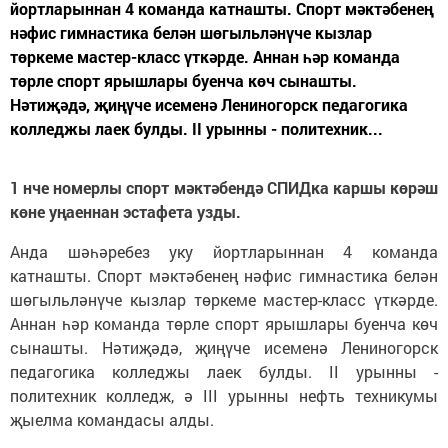
йортларыннан 4 команда катнашты. Спорт мәктәбенең
нәфис гимнастика белән шөгыльләнүче кызлар
төркеме мастер-класс үткәрде. Аннан һәр команда
төрле спорт ярышлары буенча көч сынашты.
Нәтиҗәдә, җиңүче исеменә Лениногорск педагогика
колледжы лаек булды. II урынны - политехник...
1 нче номерлы спорт мәктәбендә СПИДка каршы көрәш
көне уңаеннан эстафета узды.
Анда шәһәребез уку йортларыннан 4 команда
катнашты. Спорт мәктәбенең нәфис гимнастика белән
шөгыльләнүче кызлар төркеме мастер-класс үткәрде.
Аннан һәр команда төрле спорт ярышлары буенча көч
сынашты. Нәтиҗәдә, җиңүче исеменә Лениногорск
педагогика колледжы лаек булды. II урынны -
политехник колледж, ә III урынны нефть техникумы
җыелма командасы алды.