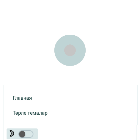
Главная
Төрле темалар