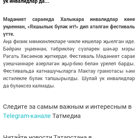
ук инвалидлар да...
Мәдәният сараенда Халыкара инвалидлар көне
уңаеннан, «Яхшылык бүләк ит!» дип аталган фестиваль
үтте.
Аңа физик мөмкинлекләре чикле кешеләр җыелган иде.
Бәйрәм уңаеннан, тәбрикләү сүзләрен шәһәр мэры
Рәгать Хөсәенов җиткерде. Фестиваль Мәдәният сарае
үзешчәннәре әзерләгән җыр-бию белән үрелеп барды.
Фестивальдә катнашучыларга Мактау грамотасы һәм
истәлекле бүләк тапшырылды. Шулай ук инвалидлар
да бүләксез калмады.
Следите за самым важным и интересным в
Telegram-канале
Татмедиа
Читайте новости Татарстана в