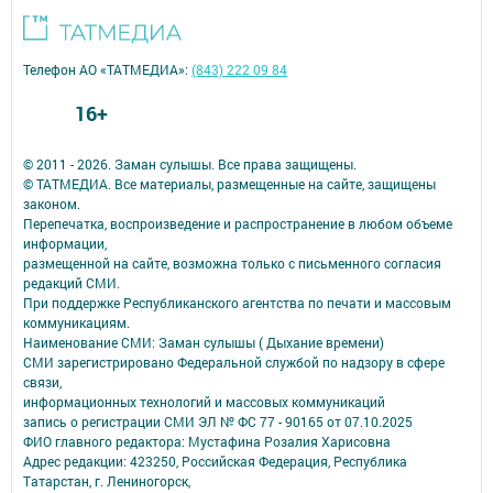
Телефон АО «ТАТМЕДИА»:
(843) 222 09 84
16+
© 2011 - 2026. Заман сулышы. Все права защищены.
© ТАТМЕДИА. Все материалы, размещенные на сайте, защищены
законом.
Перепечатка, воспроизведение и распространение в любом объеме
информации,
размещенной на сайте, возможна только с письменного согласия
редакций СМИ.
При поддержке Республиканского агентства по печати и массовым
коммуникациям.
Наименование СМИ: Заман сулышы ( Дыхание времени)
СМИ зарегистрировано Федеральной службой по надзору в сфере
связи,
информационных технологий и массовых коммуникаций
запись о регистрации СМИ ЭЛ № ФС 77 - 90165 от 07.10.2025
ФИО главного редактора: Мустафина Розалия Харисовна
Адрес редакции: 423250, Российская Федерация, Республика
Татарстан, г. Лениногорск,