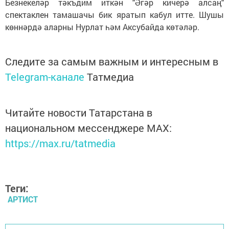
Безнекеләр тәкъдим иткән "Әгәр кичерә алсаң"
спектаклен тамашачы бик яратып кабул итте. Шушы
көннәрдә аларны Нурлат һәм Аксубайда көтәләр.
Следите за самым важным и интересным в
Telegram-канале
Татмедиа
Читайте новости Татарстана в
национальном мессенджере MАХ:
https://max.ru/tatmedia
Теги:
АРТИСТ