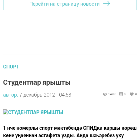
Перейти на страницу новости
СПОРТ
Студентлар ярышты
автор,
7 декабрь 2012 - 04:53
1400
0
0
1 нче номерлы спорт мәктәбендә СПИДка каршы көрәш
көне уңаеннан эстафета узды. Анда шәһәребез уку