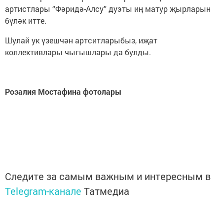
артистлары “Фәридә-Алсу” дуэты иң матур җырларын
бүләк итте.
Шулай ук үзешчән артситларыбыз, иҗат
коллективлары чыгышлары да булды.
Розалия Мостафина фотолары
Следите за самым важным и интересным в
Telegram-канале
Татмедиа