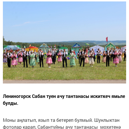
Лениногорск Сабан туен ачу тантанасы искиткеч ямьле
булды.
Моны аңлатып, язып та бетереп булмый. Шунлыктан
фотолар карап, Сабантуйны ачу тантанасы мохитенә