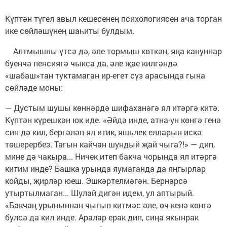
Күптән түгел авыл кешесенең психологиясен ача торган
ике сөйләшүнең шаһиты булдым.
Алтмышны үтсә дә, әле тормыш көткән, яңа кануннар
буенча пенсиягә чыкса да, әле җае килгәндә
«шабаш»тан туктамаган ир-егет сүз арасында гына
сөйләде моны:
— Дустым шушы көннәрдә шифаханәгә ял итәргә китә.
Күптән күрешкән юк иде. «Әйдә инде, атна-ун көнгә генә
син дә кил, бергәләп ял итик, яшьлек елларын искә
төшерербез. Тагын кайчан шундый җай чыга?!» — дип,
мине дә чакыра... Ничек итеп бакча чорында ял итәргә
китим инде? Башка урында яумаганда да яңгырлар
койды, җирләр юеш. Эшкәртелмәгән. Бернәрсә
утыртылмаган... Шулай дигән идем, ул аптырый.
«Бакчаң урыныннан чыгып китмәс әле, өч кенә көнгә
булса да кил инде. Аралар ерак дип, сиңа якынрак