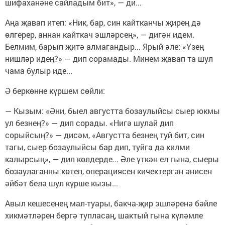
шифаханәне сайладым бит», — ди...
Аңа җавап итеп: «Ник, бар, син кайтканчы җирең дә
өлгерер, аннан кайткач эшләрсең», — дигән идем.
Белмим, барып җитә алмагандыр... Ярый әле: «Үзең
нишләр идең?» — дип сорамады. Минем җавап та шул
чама булыр иде...
Ә беркөнне күршем сөйли:
— Кызым: «Әни, быел августта бозаулыйсы сыер юкмы
ул безнең?» — дип сорады. «Нигә шулай дип
сорыйсың?» — дисәм, «Августта безнең туй бит, син
тагы, сыер бозаулыйсы бар дип, туйга да килми
калырсың», — дип көлдерде... Әле үткән ел гына, сыеры
бозаулаганны көтеп, операциясен кичектергән әнисен
әйбәт белә шул күрше кызы...
Авыл кешесенең мал-туары, бакча-җир эшләренә бәйле
хикмәтләрен бергә тупласаң, шактый гына күләмле