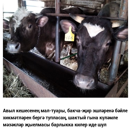
Авыл кешесенең мал-туары, бакча-җир эшләренә бәйле
хикмәтләрен бергә тупласаң, шактый гына күләмле
мәзәкләр җыелмасы барлыкка килер иде шул