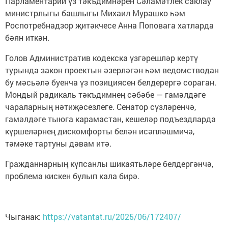
Парламентарий үз тәкъдимнәрен Сәламәтлек саклау
министрлыгы башлыгы Михаил Мурашко һәм
Роспотребнадзор җитәкчесе Анна Поповага хатларда
бәян иткән.
Голов Административ кодекска үзгәрешләр кертү
турында закон проектын әзерләгән һәм ведомстводан
бу мәсьәлә буенча үз позициясен белдерергә сораган.
Мондый радикаль тәкъдимнең сәбәбе — гамәлдәге
чараларның нәтиҗәсезлеге. Сенатор сүзләренчә,
гамәлдәге тыюга карамастан, кешеләр подъездларда
күршеләрнең дискомфорты белән исәпләшмичә,
тәмәке тартуны дәвам итә.
Гражданнарның күпсанлы шикаятьләре белдергәнчә,
проблема кискен булып кала бирә.
Чыганак:
https://vatantat.ru/2025/06/172407/