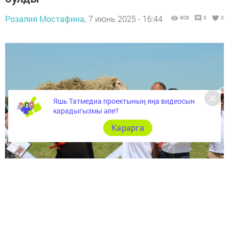
Розалия Мостафина,
7 июнь 2025 - 16:44
908
0
0
Яшь Татмедиа проектының яңа видеосын
карадыгызмы әле?
Карарга
Абсолют батыр өчен көрәш киеренке барды