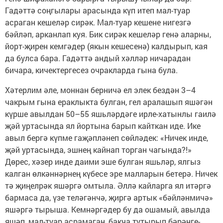
Гадәттә соңгылары арасында күп итеп мал-туар
асраган кешеләр сирәк. Мал-туар кешене нигезгә
бәйләп, арканлап куя. Бик сирәк кешеләр генә аларны,
йорт-җирен кемгәдер (якын кешесенә) калдырып, кая
да булса бара. Гадәттә андый хәлләр ничарадан
бичара, кичектергесез очракларда гына була.
Хәтерлим әле, моннан берничә ел элек бездән 3–4
чакрым гына ераклыкта булган, гел аралашып яшәгән
күрше авылдан 50–55 яшьләрдәге ирле-хатынлы гаилә
җәй уртасында ял йортына барып кайткан иде. Ике
авыл бергә күпме гаҗәпләнеп сөйләдек: «Ничек инде,
җәй уртасында, эшнең кайнап торган чагында?!»
Дөрес, хәзер инде даими эше булган яшьләр, ялгыз
калган өлкәннәрнең күбесе эре малларын бетерә. Ничек
тә җиңелрәк яшәргә омтыла. Әллә кайларга ял итәргә
бармаса да, үзе теләгәнчә, җиргә артык «бәйләнмичә»
яшәргә тырыша. Кемнәргәдер бу да ошамый, авылда
яшәп, мал-туар асрамаган, бакча тутырып бәрәңге-