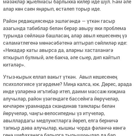
мәзәкләр җыелмасы барлыкка килер иде шул. Һәм әле
алар көн саен яңарып, өстәлеп торыр иде.
Район редакциясендә эшләгәндә — үткән гасыр
азагында табиблар белән берәр авыру яки проблема
турында сөйләшә башласаң, алар авыл кешесенең үз
сәламәтлегенә мөнәсәбәтенә аптырап сөйлиләр иде:
«Никадәр каты авырса да, аларны хастаханәгә
яткырып булмый, әле бакча, әле сыер, дип кайтып
китәләр».
Утыз-кырык еллап вакыт үткән. Авыл кешесенең
психологиясе үзгәрдеме? Миңа калса, юк. Дөрес, арада
инде үзләренә игътибар итеп, даими массаж-хиҗама
алучылар, район үзәгендәге бассейнга йөрүчеләр,
кичләрен урамнарда скандинав таяклары белән
йөрүчеләр, чаңгы-велосипедны үз итүчеләр,
авыллардагы медпунктларга йөреп, елга берничә
тапкыр дәва алучылар, кышкы чорда фәләнчә көнгә
генә шифаханәгә барырга тырышучылар да бар.