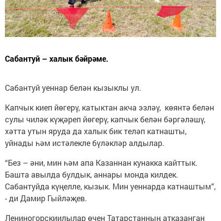
Сабантуй – халык бәйрәме.
Сабантуй уеннар белән кызыклы ул.
Капчык киеп йөгерү, катыктан акча эзләү, көянтә белән
сулы чиләк күҗәреп йөгерү, капчык белән бәргәләшү,
хәтта утын яруда да халык бик теләп катнашты,
уйнады һәм истәлекле бүләкләр алдылар.
“Без – әни, мин һәм апа Казаннан кунакка кайттык.
Башта авылда булдык, аннары монда килдек.
Сабантуйда күңелле, кызык. Мин уеннарда катнаштым”,
- ди Дамир Гыйләҗев.
Лениногорскиилылар өчен Татарстанның атказанган