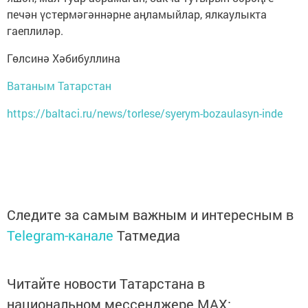
печән үстермәгәннәрне аңламыйлар, ялкаулыкта
гаеплиләр.
Гөлсинә Хәбибуллина
Ватаным Татарстан
https://baltaci.ru/news/torlese/syerym-bozaulasyn-inde
Следите за самым важным и интересным в
Telegram-канале
Татмедиа
Читайте новости Татарстана в
национальном мессенджере MАХ: