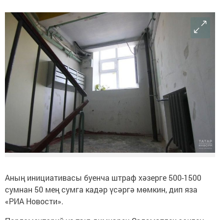
Аның инициативасы буенча штраф хәзерге 500-1500
сумнан 50 мең сумга кадәр үсәргә мөмкин, дип яза
«РИА Новости».