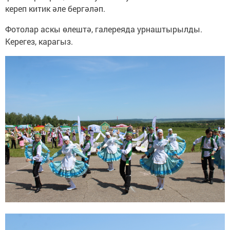
кереп китик әле бергәләп.
Фотолар аскы өлештә, галереяда урнаштырылды.
Керегез, карагыз.