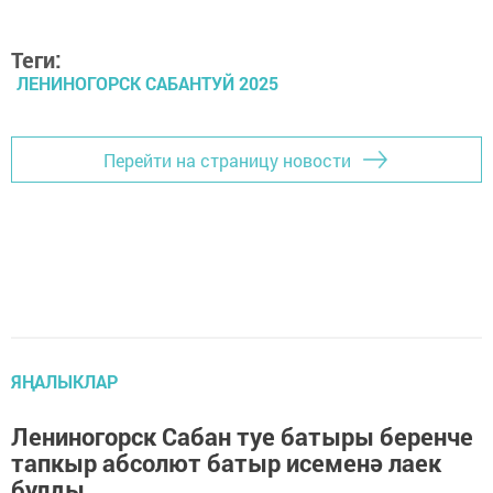
Теги:
ЛЕНИНОГОРСК САБАНТУЙ 2025
Перейти на страницу новости
ЯҢАЛЫКЛАР
Лениногорск Сабан туе батыры беренче
тапкыр абсолют батыр исеменә лаек
булды