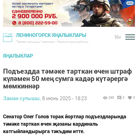
ЛЕНИНОГОРСК ЯҢАЛЫКЛАРЫ
16+
"Заман сулышы" газетасы - Лениногорск районы
ЯҢАЛЫКЛАР
Подъездда тәмәке тарткан өчен штраф
күләмен 50 мең сумга кадәр күтәрергә
мөмкиннәр
Заман сулышы,
8 июнь 2025 - 18:23
295
0
0
Сенатор Олег Голов торак йортлар подъездларында
тәмәке тарткан өчен җәзаны кардиналь
катгыйландырырга тәкъдим итте.