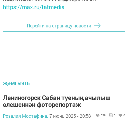
https://max.ru/tatmedia
Перейти на страницу новости
ҖӘМГЫЯТЬ
Лениногорск Сабан туеның ачылыш
өлешеннән фоторепортаж
Розалия Мостафина,
7 июнь 2025 - 20:58
559
0
0