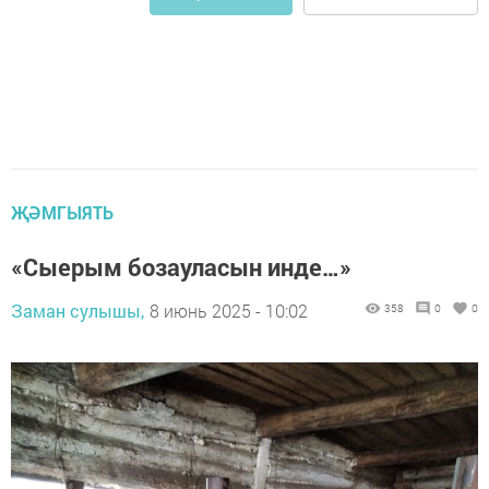
ҖӘМГЫЯТЬ
«Сыерым бозауласын инде…»
Заман сулышы,
8 июнь 2025 - 10:02
358
0
0