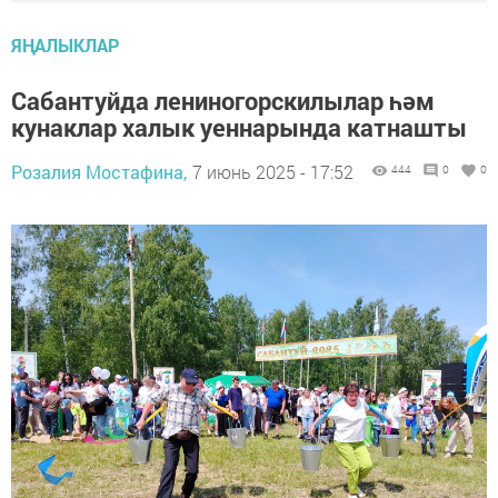
ЯҢАЛЫКЛАР
Сабантуйда лениногорскилылар һәм
кунаклар халык уеннарында катнашты
Розалия Мостафина,
7 июнь 2025 - 17:52
444
0
0