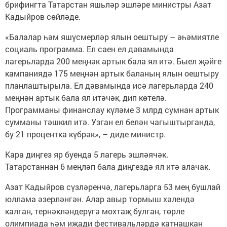
брифингта Татарстан яшьләр эшләре министры Азат
Кадыйров сөйләде.
«Балалар һәм яшүсмерләр ялын оештыру – әһәмиятле
социаль программа. Ел саен ел дәвамында
лагерьларда 200 меңнәк артык бала ял итә. Быел җәйге
кампаниядә 175 меңнән артык баланың ялын оештыру
планлаштырыла. Ел дәвамында исә лагерьларда 240
меңнән артык бала ял итәчәк, дип көтелә.
Программаны финанслау күләме 3 млрд сумнан артык
сумманы тәшкил итә. Узган ел белән чагыштырганда,
бу 21 процентка күбрәк», – диде министр.
Кара диңгез яр буенда 5 лагерь эшләячәк.
Татарстаннан 6 меңләп бала диңгездә ял итә алачак.
Азат Кадыйров сүзләренчә, лагерьларга 53 мең бушлай
юллама әзерләнгән. Алар авыр тормыш хәлендә
калган, тернәкләндерүгә мохтаҗ булган, төрле
олимпиада һәм иҗади фестивальләрдә катнашкан