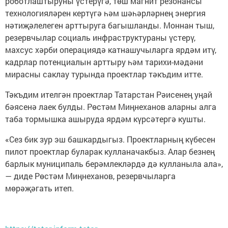
роботлаштыруны үстерүгә, төш магнит резонансы
технологияләрен кертүгә һәм шәһәрләрнең энергия
нәтиҗәлелеген арттыруга багышланды. Моннан тыш,
резервчылар социаль инфраструктураны үстерү,
махсус хәрби операциядә катнашучыларга ярдәм итү,
кадрлар потенциалын арттыру һәм тарихи-мәдәни
мирасны саклау турында проектлар тәкъдим итте.
Тәкъдим ителгән проектлар Татарстан Рәисенең уңай
бәясенә лаек булды. Рөстәм Миңнеханов аларны алга
таба тормышка ашыруда ярдәм күрсәтергә кушты.
«Сез бик зур эш башкардыгыз. Проектларның күбесен
пилот проектлар буларак кулланачакбыз. Алар безнең
барлык муниципаль берәмлекләрдә дә кулланыла ала»,
— диде Рөстәм Миңнеханов, резервчыларга
мөрәҗәгать итеп.