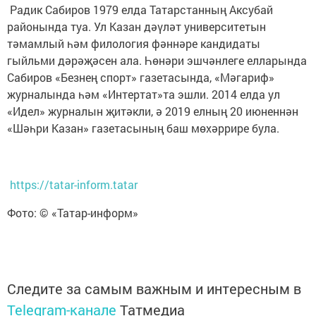
Радик Сабиров 1979 елда Татарстанның Аксубай
районында туа. Ул Казан дәүләт университетын
тәмамлый һәм филология фәннәре кандидаты
гыйльми дәрәҗәсен ала. Һөнәри эшчәнлеге елларында
Сабиров «Безнең спорт» газетасында, «Мәгариф»
журналында һәм «Интертат»та эшли. 2014 елда ул
«Идел» журналын җитәкли, ә 2019 елның 20 июненнән
«Шәһри Казан» газетасының баш мөхәррире була.
https://tatar-inform.tatar
Фото: © «Татар-информ»
Следите за самым важным и интересным в
Telegram-канале
Татмедиа