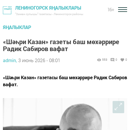
ЛЕНИНОГОРСК ЯҢАЛЫКЛАРЫ
16+
"Заман сулышы" газетасы - Лениногорск районы
ЯҢАЛЫКЛАР
«Шәһри Казан» газеты баш мөхәррире
Радик Сабиров вафат
admin,
3 июнь 2026 - 08:01
553
0
0
«Шәһри Казан» газетасы баш мөхәррире Радик Сабиров
вафат.