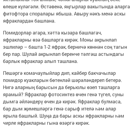
өлеше күләгәли. Өстәвенә, яңгырлар вакытында аларга
фитофтора споралары ябыша. Авыру нәкъ менә аскы
яфраклардан башлана.
Помидорлар агара, хәтта кызара башлагач,
яфракларны өзә башларга кирәк. Моны акрынлап
эшлиләр – башта 1-2 яфрак, берничә көннән соң тагын
бер пар. Шулай акрынлап беренче тәлгәш астындагы
барлык яфраклар алып ташлана.
Пешәргә комачаулыйлар дип, кайбер бакчачылар
помидор куакларын бөтенләй шәрәләндереп бетерә.
Нигә аларның барысын да берьюлы өзеп ташларга
ярамый? Яфраклар фотосинтез өчен генә түгел, суны
дымга әйләндерү өчен дә кирәк. Яфраклар булмаса,
бар дым җимешләргә генә сарыф ителә һәм алар
ярыла башлый. Шуңа да бары аскы яфракларны һәм
чирле яфракларны гына өзәргә кирәк.