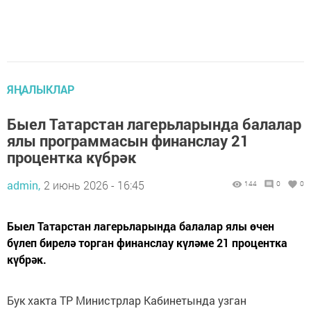
ЯҢАЛЫКЛАР
Быел Татарстан лагерьларында балалар
ялы программасын финанслау 21
процентка күбрәк
admin,
2 июнь 2026 - 16:45
144
0
0
Быел Татарстан лагерьларында балалар ялы өчен
бүлеп бирелә торган финанслау күләме 21 процентка
күбрәк.
Бук хакта ТР Министрлар Кабинетында узган