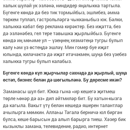
халык шулай ук эзләнә, ниндидер яңалыкка тартыла.
Бүгенге көндә дә без тик тормыйбыз, эшлибез, әмма
төркем туплап, гастрольләргә чыкканыбыз юк. Бәлки,
халыкка кабат бер реклама кирәктер. Без иҗатта, без
дә эзләнәбез, гел тере тавышка җырлыйбыз. Бүгенге
көндә иң мөһиме ул – үзеңнең хезмәтеңә тугры булып
калу һәм үз өстеңдә эшләү. Мин гомер буе иҗат
юлында, киләчәктә дә иҗат итәчәкмен, шуңа без үзебез
халыкка тугры булып калабыз.
Бүгенге көндә күп җырчылар сәхнәдә дә җырлый, шуңа
өстәп, бизнес белән дә шөгыльләнә. Бу дөресме икән?
Заманасы шул бит. Юкка гына «ир кешегә җитмеш
төрле һөнәр дә аз» дип әйтмиләр бит. Бу хатын-кызга
да кагыла. Вакыт үтү белән кешедә яшерен талантлар
ачылырга мөмкин. Аллаһы Тәгалә берничә юл биргән
булса, кеше барысын да алып барырга тиеш. Хәзер бик
кызыклы замана, телевидение, радио, интернет