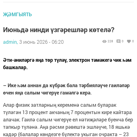
ҖӘМГЫЯТЬ
Июньдә нинди үзгәрешләр көтелә?
admin,
3 июнь 2026 - 06:20
228
0
0
Әти-әниләргә яңа төр түләү, электрон тәмәкегә чик һәм
башкалар.
– Ике һәм аннан да күбрәк бала тәрбияләүче гаиләләр
өчен яңа салым чигерүе гамәлгә керә.
Алар физик затларның кеременә салым буларак
түләгән 13 процент акчаның 7 процентын кире кайтара
алачак. Гаилә салым чигерүе ел нәтиҗәләре буенча бер
тапкыр түләнә. Аңа рәсми рәвештә эшләүче, 18 яшькә
кадәр (балалар көндезге бүлектә укыган очракта – 23