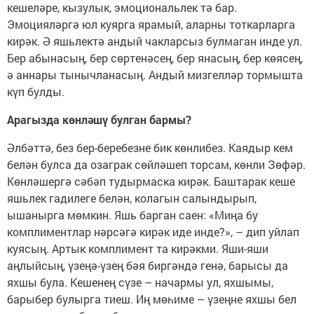
кешеләре, кызулык, эмоциональлек тә бар.
Эмоцияләргә юл куярга ярамый, аларны тоткарларга
кирәк. Ә яшьлектә андый чакларсыз булмаган инде ул.
Бер абынасың, бер сөртенәсең, бер янасың, бер көясең,
ә аннары тынычланасың. Андый мизгелләр тормышта
күп булды.
Арагызда көнләшү булган бармы?
Әлбәттә, без бер-беребезне бик көнлибез. Каядыр кем
белән булса да озаграк сөйләшеп торсам, көнли Зөфәр.
Көнләшергә сәбәп тудырмаска кирәк. Баштарак кеше
яшьлек гадилеге белән, колагын салындырып,
ышанырга мөмкин. Яшь барган саен: «Миңа бу
комплиментлар нәрсәгә кирәк иде инде?», – дип уйлап
куясың. Артык комплимент та кирәкми. Яши-яши
аңлыйсың, үзеңә-үзең бәя биргәндә генә, барысы да
яхшы була. Кешенең сүзе – начармы ул, яхшымы,
барыбер булырга тиеш. Иң мөһиме – үзеңне яхшы бел