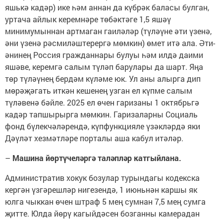
яшькә кадәр) ике һәм аннан да күбрәк баласы булган,
уртача айлык керемнәре төбәктәге 1,5 яшәү
минимумыннан артмаган гаиләләр (түләүне әти үзенә,
әни үзенә рәсмиләштерергә мөмкин) өмет итә ала. Әти-
әнинең Россия гражданнары булуы һәм илдә даими
яшәве, керемгә салым түләп барулары да шарт. Яңа
төр түләүнең бердәм күләме юк. Ул аны алырга дип
мөрәҗәгать иткән кешенең узган ел күпме салым
түләвенә бәйле. 2025 ел өчен гаризаны 1 октябрьгә
кадәр тапшырырга мөмкин. Гаризаларны Социаль
фонд бүлекчәләрендә, күпфункцияле үзәкләрдә яки
Дәүләт хезмәтләре порталы аша кабул итәләр.
–
Машина йөртүчеләргә таләпләр катгыйлана.
Административ хокук бозулар турындагы кодекска
кергән үзгәрешләр нигезендә, 1 июньнән каршы як
юлга чыккан өчен штраф 5 мең сумнан 7,5 мең сумга
җитте. Юлда йөрү кагыйдәсен бозганны камерадан