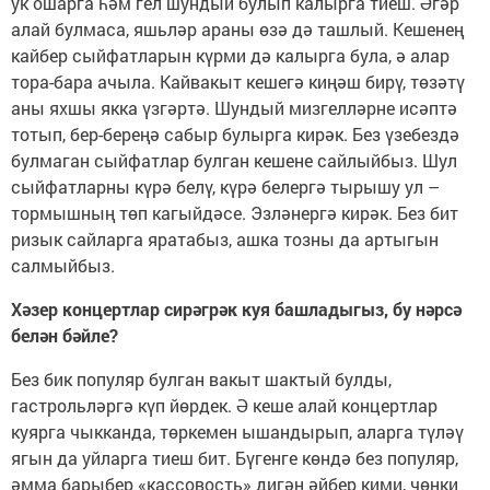
ук ошарга һәм гел шундый булып калырга тиеш. Әгәр
алай булмаса, яшьләр араны өзә дә ташлый. Кешенең
кайбер сыйфатларын күрми дә калырга була, ә алар
тора-бара ачыла. Кайвакыт кешегә киңәш бирү, төзәтү
аны яхшы якка үзгәртә. Шундый мизгелләрне исәптә
тотып, бер-береңә сабыр булырга кирәк. Без үзебездә
булмаган сыйфатлар булган кешене сайлыйбыз. Шул
сыйфатларны күрә белү, күрә белергә тырышу ул –
тормышның төп кагыйдәсе. Эзләнергә кирәк. Без бит
ризык сайларга яратабыз, ашка тозны да артыгын
салмыйбыз.
Хәзер концертлар сирәгрәк куя башладыгыз, бу нәрсә
белән бәйле?
Без бик популяр булган вакыт шактый булды,
гастрольләргә күп йөрдек. Ә кеше алай концертлар
куярга чыкканда, төркемен ышандырып, аларга түләү
ягын да уйларга тиеш бит. Бүгенге көндә без популяр,
әмма барыбер «кассовость» дигән әйбер кими, чөнки