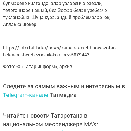
бүлмәсенә килгәндә, алар үзләренчә әзерли,
теләгәннәрен ашый, без Зөфәр белән үзебезчә
тукланабыз. Шуңа күрә, андый проблемалар юк,
Аллаһка шөкер.
https://intertat.tatar/news/zainab-farxetdinova-zofar-
belan-ber-berebezne-bik-konlibez-5879443
Фото: © «Татар-информ», архив
Следите за самым важным и интересным в
Telegram-канале
Татмедиа
Читайте новости Татарстана в
национальном мессенджере MАХ: