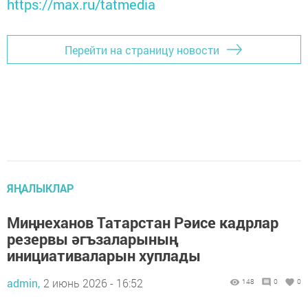
https://max.ru/tatmedia
Перейти на страницу новости
ЯҢАЛЫКЛАР
Миңнеханов Татарстан Рәисе кадрлар
резервы әгъзаларының
инициативаларын хуплады
admin,
2 июнь 2026 - 16:52
148
0
0