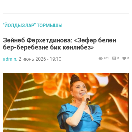
"ЙОЛДЫЗЛАР" ТОРМЫШЫ
Зәйнәб Фәрхетдинова: «Зөфәр белән
бер-беребезне бик көнлибез»
admin,
2 июнь 2026 - 19:10
281
0
0