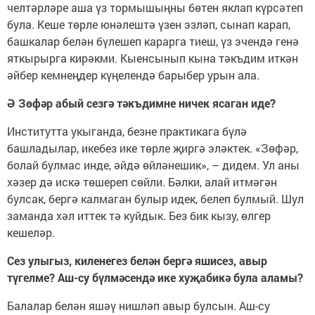
челтәрләре аша үз тормышыңны бөтен яклап күрсәтеп
була. Кеше төрле юнәлештә үзен эзләп, сынап карап,
башкалар белән бүлешеп карарга тиеш, үз эчендә генә
яткырырга кирәкми. Кыенсынып кына тәкъдим иткән
әйбер кемнеңдер күңелендә барыбер урын ала.
Ә Зөфәр абый сезгә тәкъдимне ничек ясаган иде?
Институтта укыганда, безне практикага бүлә
башладылар, икебез ике төрле җиргә эләктек. «Зөфәр,
болай булмас инде, әйдә өйләнешик», – дидем. Ул аны
хәзер дә искә төшереп сөйли. Бәлки, алай итмәгән
булсак, бергә калмаган булыр идек, белеп булмый. Шул
заманда хәл иттек тә куйдык. Без бик кызу, өлгер
кешеләр.
Сез улыгыз, киленегез белән бергә яшисез, авыр
түгелме? Аш-су бүлмәсендә ике хуҗабикә була аламы?
Балалар белән яшәү нишләп авыр булсын. Аш-су