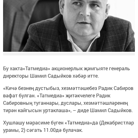
Бу хакта«Татмедиа» акционерлык җәмгыяте генераль
директоры Шамил Садыйков хәбәр итте.
«Кичә безнең дустыбыз, хезмәттәшебез Радик Сабиров
вафат булган. «Татмедиа» җитәкчелеге Радик
Сабировның туганнары, дуслары, хезмәттәшләренең
тирән кайгысын уртаклаша», – диде Шамил Садыйков.
Хушлашу мәрасиме бүген «Татмедиа»да (Декабристлар
урамы, 2) сәгать 11.00дә булачак.