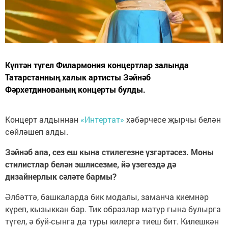
Күптән түгел Филармония концертлар залында
Татарстанның халык артисты Зәйнәб
Фәрхетдинованың концерты булды.
Концерт алдыннан
«Интертат»
хәбәрчесе җырчы белән
сөйләшеп алды.
Зәйнәб апа, сез еш кына стилегезне үзгәртәсез. Моны
стилистлар белән эшлисезме, йә үзегездә дә
дизайнерлык сәләте бармы?
Әлбәттә, башкаларда бик модалы, заманча киемнәр
күреп, кызыккан бар. Тик образлар матур гына булырга
түгел, ә буй-сынга да туры килергә тиеш бит. Килешкән