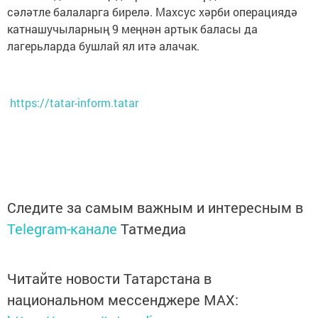
сәләтле балаларга бирелә. Махсус хәрби операциядә
катнашучыларның 9 меңнән артык баласы да
лагерьларда бушлай ял итә алачак.
https://tatar-inform.tatar
Следите за самым важным и интересным в
Telegram-канале
Татмедиа
Читайте новости Татарстана в
национальном мессенджере MАХ: