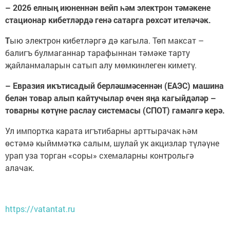
– 2026 елның июненнән вейп һәм электрон тәмәкене
стационар кибетләрдә генә сатарга рөхсәт ителәчәк.
Т
ыю электрон кибетләргә дә кагыла. Төп максат –
балигъ булмаганнар тарафыннан тәмәке тарту
җайланмаларын сатып алу мөмкинлеген киметү.
– Евразия икътисадый берләшмәсеннән (ЕАЭС) машина
белән товар алып кайтучылар өчен яңа кагыйдәләр –
товарны көтүне раслау системасы (СПОТ) гамәлгә керә.
Ул импортка карата игътибарны арттырачак һәм
өстәмә кыйммәткә салым, шулай ук акцизлар түләүне
урап уза торган «соры» схемаларны контрольгә
алачак.
https://vatantat.ru