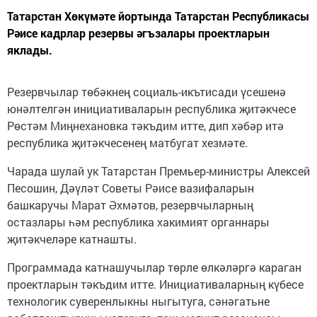
Татарстан Хөкүмәте йортында Татарстан Республикасы
Рәисе кадрлар резервы әгъзалары проектларын
яклады.
Резервчылар төбәкнең социаль-икътисади үсешенә
юнәлтелгән инициативаларын республика җитәкчесе
Рөстәм Миңнехановка тәкъдим итте, дип хәбәр итә
республика җитәкчесенең матбугат хезмәте.
Чарада шулай ук Татарстан Премьер-министры Алексей
Песошин, Дәүләт Советы Рәисе вазифаларын
башкаручы Марат Әхмәтов, резервчыларның
остазлары һәм республика хакимият органнары
җитәкчеләре катнашты.
Программада катнашучылар төрле өлкәләргә караган
проектларын тәкъдим итте. Инициативаларның күбесе
технологик суверенлыкны ныгытуга, сәнәгатьне