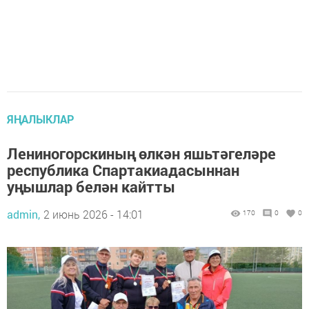
ЯҢАЛЫКЛАР
Лениногорскиның өлкән яшьтәгеләре
республика Спартакиадасыннан
уңышлар белән кайтты
admin,
2 июнь 2026 - 14:01
170
0
0