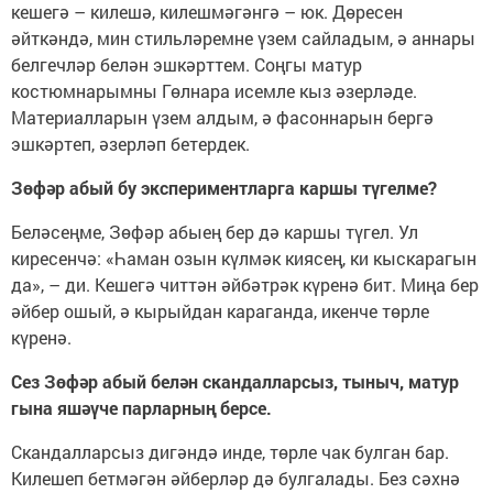
кешегә – килешә, килешмәгәнгә – юк. Дөресен
әйткәндә, мин стильләремне үзем сайладым, ә аннары
белгечләр белән эшкәрттем. Соңгы матур
костюмнарымны Гөлнара исемле кыз әзерләде.
Материалларын үзем алдым, ә фасоннарын бергә
эшкәртеп, әзерләп бетердек.
Зөфәр абый бу экспериментларга каршы түгелме?
Беләсеңме, Зөфәр абыең бер дә каршы түгел. Ул
киресенчә: «Һаман озын күлмәк киясең, ки кыскарагын
да», – ди. Кешегә читтән әйбәтрәк күренә бит. Миңа бер
әйбер ошый, ә кырыйдан караганда, икенче төрле
күренә.
Сез Зөфәр абый белән скандалларсыз, тыныч, матур
гына яшәүче парларның берсе.
Скандалларсыз дигәндә инде, төрле чак булган бар.
Килешеп бетмәгән әйберләр дә булгалады. Без сәхнә