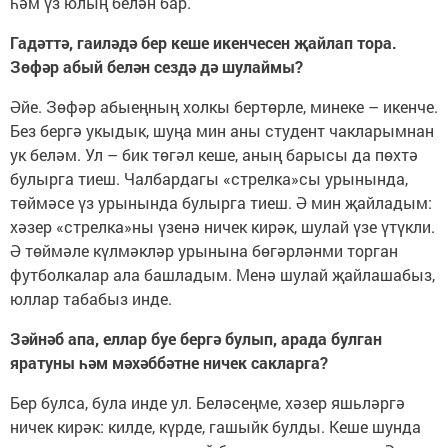
һәм үз юлың белән бар.
Гадәттә, гаиләдә бер кеше икенчесен җайлап тора.
Зөфәр абый белән сездә дә шулаймы?
Әйе. Зөфәр абыеңның холкы бертөрле, минеке – икенче.
Без бергә укыдык, шуңа мин аны студент чакларымнан
ук беләм. Ул – бик төгәл кеше, аның барысы да пөхтә
булырга тиеш. Чалбардагы «стрелка»сы урынында,
төймәсе үз урынында булырга тиеш. Ә мин җайладым:
хәзер «стрелка»ны үзенә ничек кирәк, шулай үзе үтүкли.
Ә төймәле күлмәкләр урынына бөгәрләнми торган
футболкалар ала башладым. Менә шулай җайлашабыз,
юллар табабыз инде.
Зәйнәб апа, еллар буе бергә булып, арада булган
яратуны һәм мәхәббәтне ничек сакларга?
Бер булса, була инде ул. Беләсеңме, хәзер яшьләргә
ничек кирәк: килде, күрде, гашыйк булды. Кеше шунда