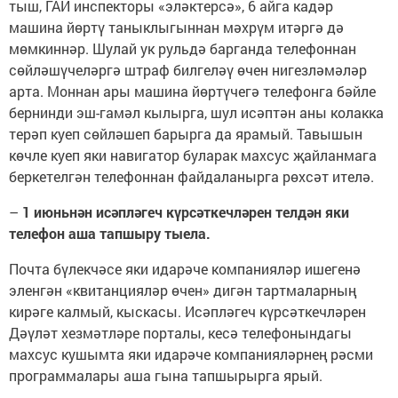
тыш, ГАИ инспекторы «эләктерсә», 6 айга кадәр
машина йөртү таныклыгыннан мәхрүм итәргә дә
мөмкиннәр. Шулай ук рульдә барганда телефоннан
сөйләшүчеләргә штраф билгеләү өчен нигезләмәләр
арта. Моннан ары машина йөртүчегә телефонга бәйле
бернинди эш-гамәл кылырга, шул исәптән аны колакка
терәп куеп сөйләшеп барырга да ярамый. Тавышын
көчле куеп яки навигатор буларак махсус җайланмага
беркетелгән телефоннан файдаланырга рөхсәт ителә.
–
1 июньнән исәпләгеч күрсәткечләрен телдән яки
телефон аша тапшыру тыела.
Почта бүлекчәсе яки идарәче компанияләр ишегенә
эленгән «квитанцияләр өчен» дигән тартмаларның
кирәге калмый, кыскасы. Исәпләгеч күрсәткечләрен
Дәүләт хезмәтләре порталы, кесә телефонындагы
махсус кушымта яки идарәче компанияләрнең рәсми
программалары аша гына тапшырырга ярый.