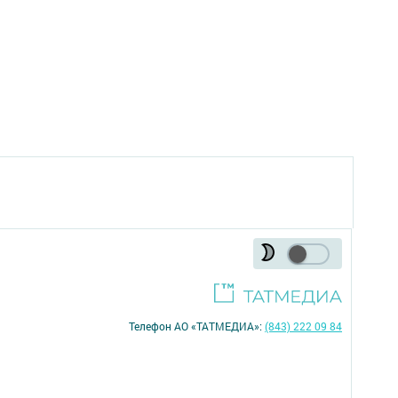
Телефон АО «ТАТМЕДИА»:
(843) 222 09 84