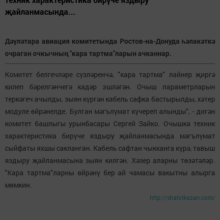
җайланмасында...
Дәүләтара авиация комитетында Ростов-на-Донуда һәлакәткә
очраган очкычның "кара тартма"ларын ачканнар.
Комитет белгечләре сүзләренчә, "кара тартма" лайнер җиргә
килеп бәрелгәнчегә кадәр эшләгән. Очыш параметрларын
теркәгеч ачылды, зыян күргән кабель сафка бастырылды, хәтер
модуле өйрәнелде. Булган мәгълүмат күчереп алынды", - дигән
комитет башлыгы урынбасары Сергей Зайко. Очышка техник
характеристика бирүче яздыру җайланмасында мәгълүмат
сыйфаты яхшы сакланган. Кабель сафтан чыкканга күрә, тавыш
яздыру җайланмасына зыян килгән. Хәзер аларны төзәтәләр.
"Кара тартма"ларны өйрәнү бер ай чамасы вакытны алырга
мөмкин.
http://shahrikazan.com/