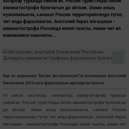
хәтәрләр турында сөйләгән. Россия туристлары белән
авиакатастрофа булачагын да әйткән. Әмма аның
күзаллавынча, һәлакәт Россия территориясендә түгел,
чит илдә фаразланган. Анатолий бераз ялгышкан -
авиакатастрофа Россиядә килеп чыкты, ләкин чит ил
компаниясе самолеты...
Яңа ел алдыннан "Битва экстрасенсов"та катнашкан Анатолий
Емельянов 2016 елга фаразларын җиткергән булган.
Ул сәясәт, икътисад, һәлакәтләр, хәвеф-хәтәрләр турында
сөйләгән. Россия туристлары белән авиакатастрофа булачагын
да әйткән. Әмма аның күзаллавынча, һәлакәт Россия
территориясендә түгел, чит илдә фаразланган. Анатолий бераз
ялгышкан - авиакатастрофа Россиядә килеп чыкты, ләкин чит