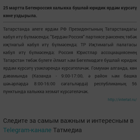
25 мартта Бөтенроссия халыкка бушлай юридик ярдәм күрсәтү
көне уздырыла.
Татарстанда әлеге ярдәм РФ Президентының Татарстандагы
кабул итү бүлмәсендә; "Бердәм Россия" партиясе рәисенең төбәк
иҗтиагый кабул итү бүлмәсендә; ТР Иҗтимагый палатасы
кабул итү бүлмәсендә; Россия Юристлар ассоциациясенең
Татарстан төбәк бүлеге Әлмәт һәм Бөгелмәдәге бушлай юридик
ярдәм күрсәтү үзәкләрендә күрсәтеләчәк. Гомумән алганда, көн
дәвамында (Казанда - 9:00-17:00, ә район һәм башка
шәһәрләрдә 8:00-16:00 сәгатьләрдә) республиканың 56
пунктында халыкка хезмәт күрсәтеләчәк.
http://intertat.ru/
Следите за самым важным и интересным в
Telegram-канале
Татмедиа