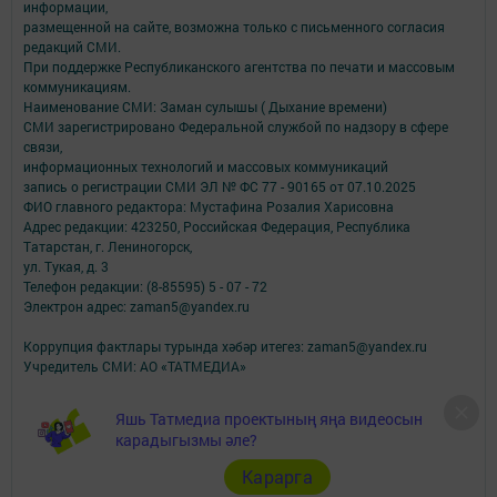
информации,
размещенной на сайте, возможна только с письменного согласия
редакций СМИ.
При поддержке Республиканского агентства по печати и массовым
коммуникациям.
Наименование СМИ: Заман сулышы ( Дыхание времени)
СМИ зарегистрировано Федеральной службой по надзору в сфере
связи,
информационных технологий и массовых коммуникаций
запись о регистрации СМИ ЭЛ № ФС 77 - 90165 от 07.10.2025
ФИО главного редактора: Мустафина Розалия Харисовна
Адрес редакции: 423250, Российская Федерация, Республика
Татарстан, г. Лениногорск,
ул. Тукая, д. 3
Телефон редакции: (8-85595) 5 - 07 - 72
Электрон адрес: zaman5@yandex.ru
Коррупция фактлары турында хәбәр итегез: zaman5@yandex.ru
Учредитель СМИ: АО «ТАТМЕДИА»
Антикоррупционная политика
Яшь Татмедиа проектының яңа видеосын
АО «ТАТМЕДИА» использует «cookie»
для персонализации сервисов и
карадыгызмы әле?
удобства пользователей сайтом.
Использование «cookie» можно отменить в настройках браузера.
Карарга
Политика конфиденциальности