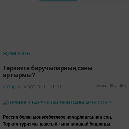
ҖӘМГЫЯТЬ
Төркиягә баручыларның саны
артырмы?
автор,
21 март 2016 - 10:41
988
0
0
Россия белән мөнәсәбәтләре начарланганнан соң,
Төркия туризмы шактый гына какшый башлады.