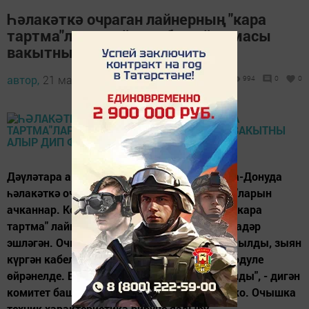
Һәлакәткә очраган лайнерның "кара
тартма"ларын өйрәнү бер ай чамасы
вакытны алыр дип фаразлана
автор,
21 март 2016 - 10:19
994
0
0
Дәүләтара авиация комитетында Ростов-на-Донуда
һәлакәткә очраган очкычның "кара тартма"ларын
ачканнар. Комитет белгечләре сүзләренчә, "кара
тартма" лайнер җиргә килеп бәрелгәнчегә кадәр
эшләгән. Очыш параметрларын теркәгеч ачылды, зыян
күргән кабель сафка бастырылды, хәтер модуле
өйрәнелде. Булган мәгълүмат күчереп алынды", - дигән
комитет башлыгы урынбасары Сергей Зайко. Очышка
техник характеристика бирүче яздыру