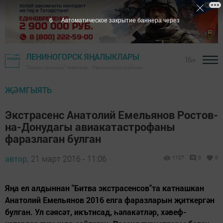
5
Автоматическое закрытие баннера через
ЛЕНИНОГОРСК ЯҢАЛЫКЛАРЫ
16+
"Заман сулышы" газетасы - Лениногорск районы
ҖӘМГЫЯТЬ
Экстрасенс Анатолий Емельянов Ростов-
на-Донудагы авиакатастрофаны
фаразлаган булган
автор,
21 март 2016 - 11:06
1127
0
0
Яңа ел алдыннан "Битва экстрасенсов"та катнашкан
Анатолий Емельянов 2016 елга фаразларын җиткергән
булган. Ул сәясәт, икътисад, һәлакәтләр, хәвеф-