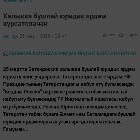
ҖӘМГЫЯТЬ
Халыкка бушлай юридик ярдәм
күрсәтеләчәк
автор,
21 март 2016 - 09:47
1001
0
0
25 мартта Бөтенроссия халыкка бушлай юридик ярдәм
күрсәтү көне уздырыла. Татарстанда әлеге ярдәм РФ
Президентының Татарстандагы кабул итү бүлмәсендә;
"Бердәм Россия" партиясе рәисенең төбәк иҗтиагый
кабул итү бүлмәсендә; ТР Иҗтимагый палатасы кабул
итү бүлмәсендә; Россия Юристлар ассоциациясенең
Татарстан төбәк бүлеге Әлмәт һәм Бөгелмәдәге бушлай
юридик ярдәм күрсәтү үзәкләрендә күрсәтеләчәк.
Гомумән...