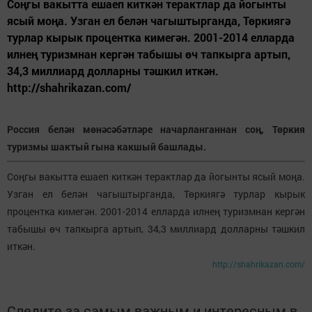
Соңгы вакытта ешаеп киткән терактлар да йогынты
ясый моңа. Узган ел белән чагыштырганда, Төркиягә
турлар кырык процентка кимегән. 2001-2014 елларда
илнең туризмнан кергән табышы өч тапкырга артып,
34,3 миллиард долларны тәшкил иткән.
http://shahrikazan.com/
Россия белән мөнәсәбәтләре начарланганнан соң, Төркия
туризмы шактый гына какшый башлады.
Соңгы вакытта ешаеп киткән терактлар да йогынты ясый моңа.
Узган ел белән чагыштырганда, Төркиягә турлар кырык
процентка кимегән. 2001-2014 елларда илнең туризмнан кергән
табышы өч тапкырга артып, 34,3 миллиард долларны тәшкил
иткән.
http://shahrikazan.com/
Следите за самым важным и интересным в