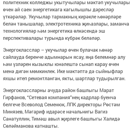
политехник колледжы укытучылары мәктәп укучылары
өчен ай саен энергетикага кагылышлы дәресләр
үткәрәләр. Укучылар тармакның кирәкле һөнәрләре
белән танышалар, электротехника җиһазлары, заманча
технологияләр һәм энергетика өлкәсендә эш
перспективалары турында күбрәк беләләр.
Энергокласслар – укучылар өчен булачак һөнәр
сайлауда беренче адымнарын ясау, яңа белемнәр алу
һәм үзләрен кызыклы юнәлештә сынап карау өчен
менә дигән мөмкинлек. Ике мәктәптә дә сыйныфлар
яхшы итеп ремонтланган, якты, шартлар тудырылган.
Энергоклассларны ачуда район башлыгы Марат
Гирфанов, “Сетевая компания”нең кадрлар буенча
белгече Всеволод Семенюк, ЛПК директоры Рөстәм
Минязев, Мәгариф идарәсе начальнигы Вагиз
Санатуллин, Тимәш авыл җирлеге башлыгы Халидә
Сөләйманова катнашты.