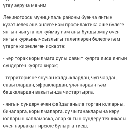
үтәү аеруча мөһим.
Лениногорск муниципаль районы буенча янгын
күзәтчелек эшчәнлеге һәм профилактика эше бүлеге
янгын чыгуга юл куймау һәм аны булдырмау өчен
янгын куркынычсызлыгы таләпләрен белергә һәм
үтәргә кирәклеген искәртә:
- һәр торак корылмага сулы савыт куярга яисә янгын
сүндергеч куярга кирәк;
- территорияне янучан калдыклардан, чүп-чардан,
савытлардан, яфраклардан, үләннәрдән һәм
башкалардан вакытында чистартырга.
- янгын сүндерү өчен файдаланыла торган юлларны,
биналарга, корылмаларга, су чыганакларына керү
юлларын капламаска, алар янгын сүндерү техникасы
өчен һәрвакыт ирекле булырга тиеш;