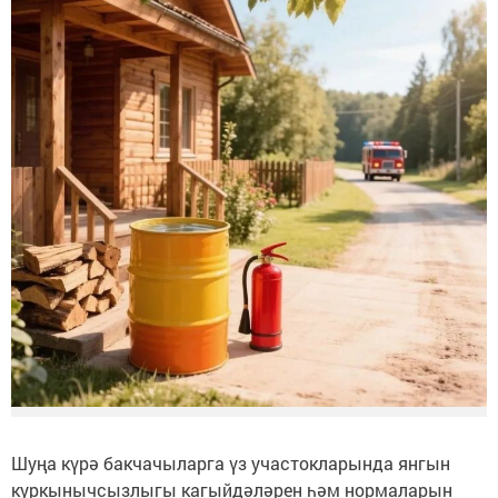
Шуңа күрә бакчачыларга үз участокларында янгын
куркынычсызлыгы кагыйдәләрен һәм нормаларын