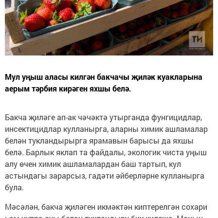
Мул уңыш аласы килгән бакчачы җиләк куакларына
аерым тәрбия кирәген яхшы белә.
Бакча җиләге ап-ак чәчәктә утырганда фунгицидлар,
инсектицидлар кулланырга, аларны химик ашламалар
белән тукландырырга ярамавын барысы да яхшы
белә. Барлык яклап та файдалы, экологик чиста уңыш
алу өчен химик ашламалардан баш тартып, кул
астындагы зарарсыз, гадәти әйберләрне кулланырга
була.
Мәсәлән, бакча җиләген икмәктән киптерелгән сохари