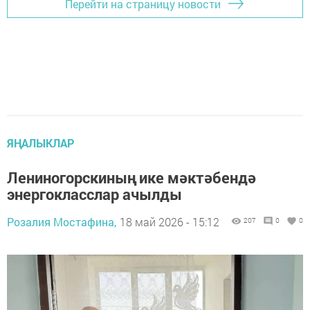
Перейти на страницу новости
ЯҢАЛЫКЛАР
Лениногорскиның ике мәктәбендә
энергокласслар ачылды
Розалия Мостафина,
18 май 2026 - 15:12
207
0
0