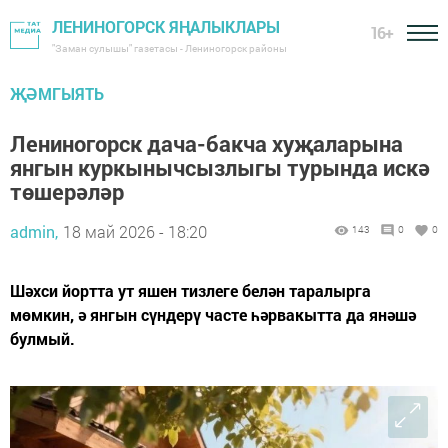
ЛЕНИНОГОРСК ЯҢАЛЫКЛАРЫ
16+
"Заман сулышы" газетасы - Лениногорск районы
ҖӘМГЫЯТЬ
Лениногорск дача-бакча хуҗаларына
янгын куркынычсызлыгы турында искә
төшерәләр
admin,
18 май 2026 - 18:20
143
0
0
Шәхси йортта ут яшен тизлеге белән таралырга
мөмкин, ә янгын сүндерү часте һәрвакытта да янәшә
булмый.