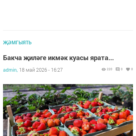
ҖӘМГЫЯТЬ
Бакча җиләге икмәк куасы ярата...
admin,
18 май 2026 - 16:27
220
0
0