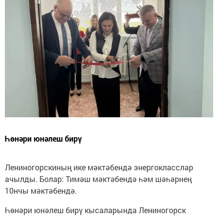
Һөнәри юнәлеш бирү
Лениногорскиның ике мәктәбендә энергокласслар
ачылды. Болар: Тимәш мәктәбендә һәм шәһәрнең
10нчы мәктәбендә.
Һөнәри юнәлеш бирү кысаларында Лениногорск