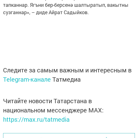
тапканнар. Ягъни бер-берсенә шалтыратып, вакытны
сузганнар», – диде Айрат Садыйков.
Следите за самым важным и интересным в
Telegram-канале
Татмедиа
Читайте новости Татарстана в
национальном мессенджере MАХ:
https://max.ru/tatmedia