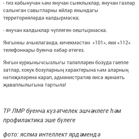
- тиз кабынучан һәм янучан сыеклыклар, янучан газлар
салынган савытларны өйләр янындагы
территорияләрдә калдырмаска;
- янучан калдыклар чүплеген оештырмаска.
Янгынны ачыклаганда, кичекмәстән «101», яки «112»
телефоннары буенча хәбәр итегез.
Янгын куркынычсызлыгы таләпләрен бозуда гаепле
затлар, хокук бозуларның характерына һәм аларның
нәтиҗәләренә карап, административ яисә җинаять
җаваплылыгына тартыла!
ТР ЛМР буенча күзәтчелек эшчәнлеге һәм
профилактика эше бүлеге
фото: яслма интеллект ярдәмендә