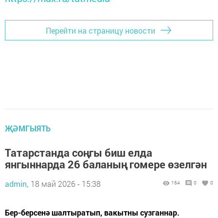
Перейти на страницу новости
ҖӘМГЫЯТЬ
Татарстанда соңгы биш елда
янгыннарда 26 баланың гомере өзелгән
admin,
18 май 2026 - 15:38
164
0
0
Бер-берсенә шалтыратып, вакытны сузганнар.