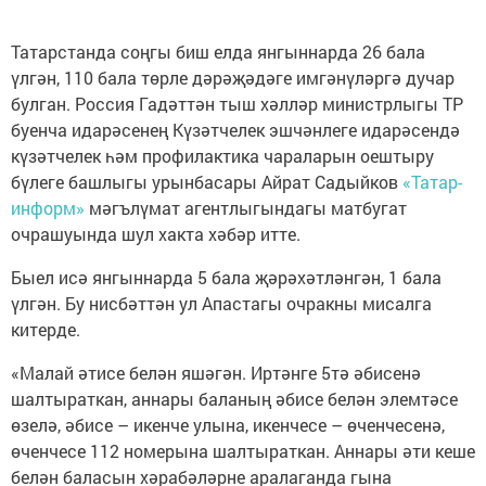
Татарстанда соңгы биш елда янгыннарда 26 бала
үлгән, 110 бала төрле дәрәҗәдәге имгәнүләргә дучар
булган. Россия Гадәттән тыш хәлләр министрлыгы ТР
буенча идарәсенең Күзәтчелек эшчәнлеге идарәсендә
күзәтчелек һәм профилактика чараларын оештыру
бүлеге башлыгы урынбасары Айрат Садыйков
«Татар-
информ»
мәгълүмат агентлыгындагы матбугат
очрашуында шул хакта хәбәр итте.
Быел исә янгыннарда 5 бала җәрәхәтләнгән, 1 бала
үлгән. Бу нисбәттән ул Апастагы очракны мисалга
китерде.
«Малай әтисе белән яшәгән. Иртәнге 5тә әбисенә
шалтыраткан, аннары баланың әбисе белән элемтәсе
өзелә, әбисе – икенче улына, икенчесе – өченчесенә,
өченчесе 112 номерына шалтыраткан. Аннары әти кеше
белән баласын хәрабәләрне аралаганда гына