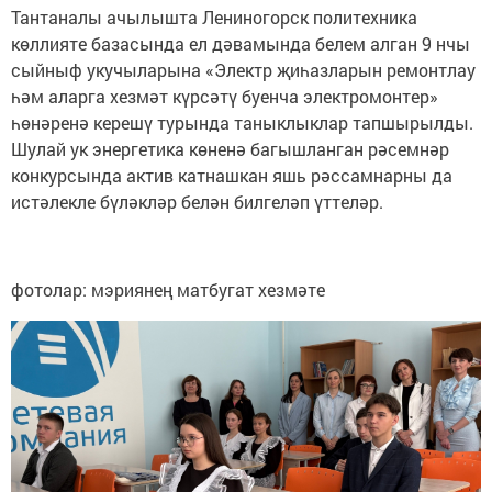
Тантаналы ачылышта Лениногорск политехника
көллияте базасында ел дәвамында белем алган 9 нчы
сыйныф укучыларына «Электр җиһазларын ремонтлау
һәм аларга хезмәт күрсәтү буенча электромонтер»
һөнәренә керешү турында таныклыклар тапшырылды.
Шулай ук энергетика көненә багышланган рәсемнәр
конкурсында актив катнашкан яшь рәссамнарны да
истәлекле бүләкләр белән билгеләп үттеләр.
фотолар: мэриянең матбугат хезмәте