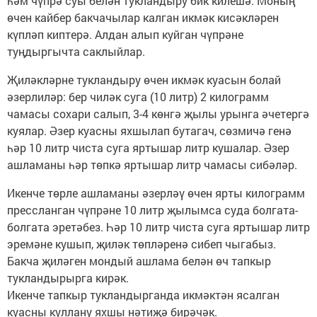
һәм чүпрә суы белән тукландыру бик килешә. Моның
өчен кайбер бакчачылар калган икмәк кисәкләрен
күпләп киптерә. Алдан алып куйган чүпрәне
туңдыргычта саклыйлар.
Җиләкләрне тукландыру өчен икмәк куасын болай
әзерлиләр: бер чиләк суга (10 литр) 2 килограмм
чамасы сохари салып, 3-4 көнгә җылы урынга әчетергә
куялар. Әзер куасны яхшылап бутагач, сөзмичә генә
һәр 10 литр чиста суга яртышар литр кушалар. Әзер
ашламаны һәр төпкә яртышар литр чамасы сибәләр.
Икенче төрле ашламаны әзерләү өчен ярты килограмм
прессланган чүпрәне 10 литр җылымса суда болгата-
болгата эретәбез. Һәр 10 литр чиста суга яртышар литр
эремәне кушып, җиләк төпләренә сибеп чыгабыз.
Бакча җиләген мондый ашлама белән өч тапкыр
тукландырырга кирәк.
Икенче тапкыр тукландырганда икмәктән ясалган
куасны куллану яхшы нәтиҗә бирәчәк.