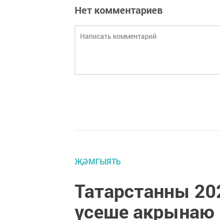
Нет комментариев
ҖӘМГЫЯТЬ
Татарстанны 20
үсеше акрынаю 