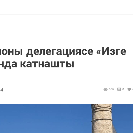
йоны делегациясе «Изге
нда катнашты
44
366
0