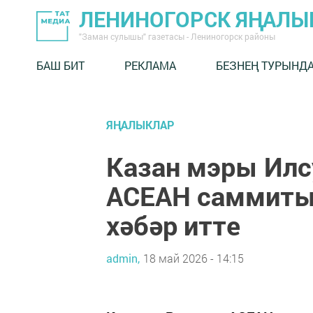
ЛЕНИНОГОРСК ЯҢАЛ
"Заман сулышы" газетасы - Лениногорск районы
БАШ БИТ
РЕКЛАМА
БЕЗНЕҢ ТУРЫНД
ЯҢАЛЫКЛАР
Казан мэры Илс
АСЕАН саммиты
хәбәр итте
admin,
18 май 2026 - 14:15