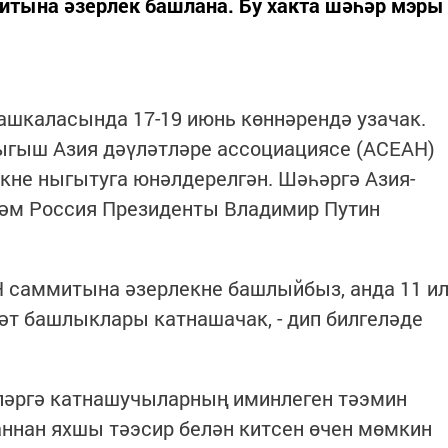
итына әзерлек башлана. Бу хакта шәһәр мэры
ашкаласында 17-19 июнь көннәрендә узачак.
ыгыш Азия дәүләтләре ассоциациясе (АСЕАН)
кне ныгытуга юнәлдерелгән. Шәһәргә Азия-
һәм Россия Президенты Владимир Путин
Н саммитына әзерлекне башлыйбыз, анда 11 и
әт башлыклары катнашачак, - дип билгеләде
ләргә катнашучыларның иминлеген тәэмин
заннан яхшы тәэсир белән китсен өчен мөмкин