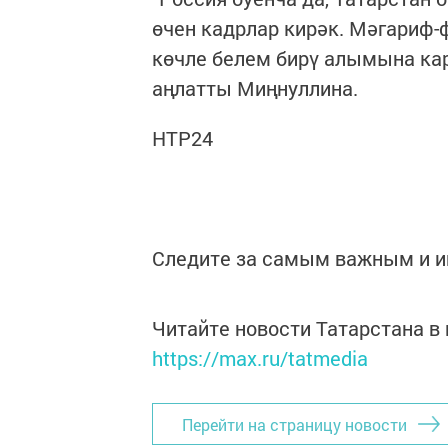
өчен кадрлар кирәк. Мәгариф-
көчле белем бирү алымына кар
аңлатты Миңнуллина.
НТР24
Следите за самым важным и 
Читайте новости Татарстана 
https://max.ru/tatmedia
Перейти на страницу новости