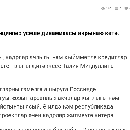
160
0
тицияләр үсеше динамикасы акрынаю көтә.
, кадрлар ачлыгы һәм кыйммәтле кредитлар.
ш агентлыгы җитәкчесе Талия Миңнуллина
ктларны гамәлгә ашыруга Россиядә
уы, «озын арзанлы» акчалар кытлыгы һәм
 йогынты ясый. Ә илдә һәм республикада
проектлар өчен кадрлар җитмәүгә китерә.
буенча да эшсезлек бик түбән. Ә яңа проектлар