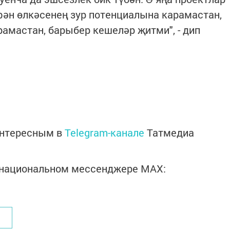
фән өлкәсенең зур потенциалына карамастан,
амастан, барыбер кешеләр җитми", - дип
интересным в
Telegram-канале
Татмедиа
в национальном мессенджере MАХ: