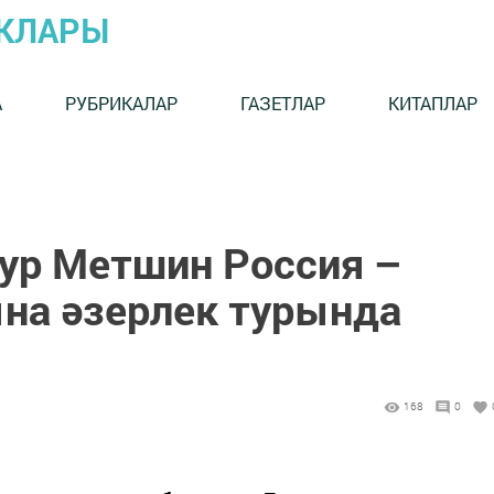
ЫКЛАРЫ
А
РУБРИКАЛАР
ГАЗЕТЛАР
КИТАПЛАР
ур Метшин Россия –
на әзерлек турында
168
0