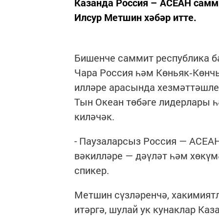
Казанда Россия – АСЕАН самм
Илсур Метшин хәбәр итте.
Бишенче саммит республика б
Чара Россия һәм Көньяк‑Көнч
илләре арасында хезмәттәшле
Тын Океан төбәге лидерлары 
киләчәк.
- Паузаларсыз Россия — АСЕА
вәкилләре — дәүләт һәм хөкүм
спикер.
Метшин сүзләренчә, хакимият
итәргә, шулай ук кунаклар Ка