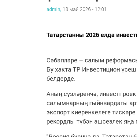
admin,
18 май 2026 - 12:01
Татарстанны 2026 елда инвес
Сәбәпләре – салым реформасы
Бу хакта ТР Инвестицион үсе
белдерде.
Аның сүзләренчә, инвестпрое
салымнарның гыйнвардагы арт
экспорт киеренкелеге тискәре
рекордлы түбән эшсезлек яңа 
"Россия буенча да, Татарстан 