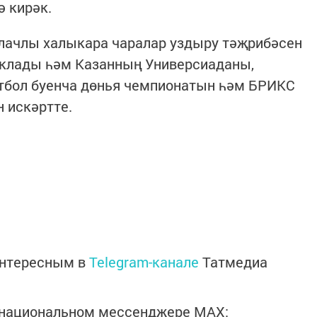
 кирәк.
олачлы халыкара чаралар уздыру тәҗрибәсен
клады һәм Казанның Универсиаданы,
тбол буенча дөнья чемпионатын һәм БРИКС
 искәртте.
интересным в
Telegram-канале
Татмедиа
в национальном мессенджере MАХ: