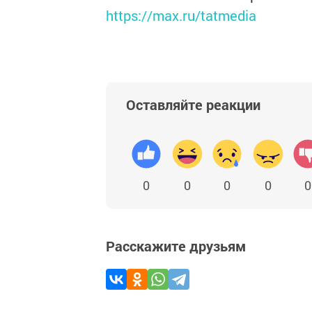
https://max.ru/tatmedia
Оставляйте реакции
0
0
0
0
0
Расскажите друзьям