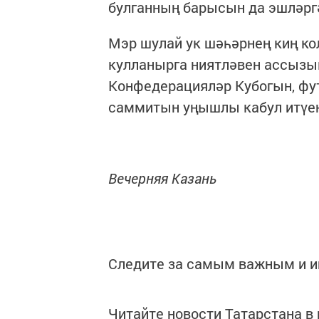
булганның барысын да эшләргә
Мэр шулай ук шәһәрнең киң к
кулланырга ниятләвен ассызы
Конфедерацияләр Кубогын, фу
саммитын уңышлы кабул итүен
Вечерняя Казань
Следите за самым важным и 
Читайте новости Татарстана 