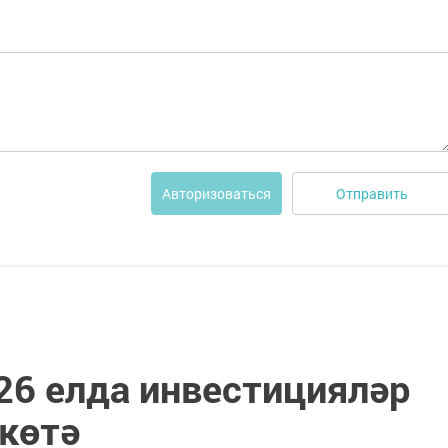
Отправить
Авторизоваться
26 елда инвестицияләр
көтә