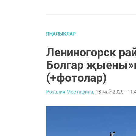
ЯҢАЛЫКЛАР
Лениногорск ра
Болгар җыены»
(+фотолар)
Розалия Мостафина,
18 май 2026 - 11: