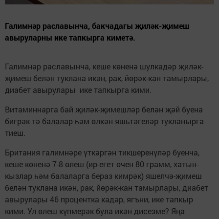
Галимнәр раславынча, бакчадагы җиләк-җимеш
авыруларны ике тапкырга киметә.
Галимнәр раславынча, кеше көненә шулкадәр җиләк-
җимеш белән туклана икән, рак, йөрәк-кан тамырлары,
диабет авырулары ике тапкырга кими.
Витаминнарга бай җиләк-җимешләр белән җәй буена
бигрәк тә балалар һәм өлкән яшьтәгеләр тукланырга
тиеш.
Британия галимнәре үткәргән тикшеренүләр буенча,
кеше көненә 7-8 өлеш (ир-егет өчен 80 грамм, хатын-
кызлар һәм балаларга бераз кимрәк) яшелчә-җимеш
белән туклана икән, рак, йөрәк-кан тамырлары, диабет
авырулары 46 процентка кадәр, ягъни, ике тапкыр
кими. Ул өлеш күпмерәк була икән дисезме? Яңа