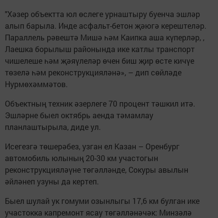
"Хәзер объектта юл өслеге урнаштыру буенча эшләр
алып барыла. Инде асфальт-бетон җәюгә керештеләр.
Параллель рәвештә Мишә һәм Каипка аша күперләр, ,
Лаешка борылыш районында ике катлы транспорт
чишелеше һәм җәяүлеләр өчен биш җир өсте кичүе
төзелә һәм реконструкцияләнә», – дип сөйләде
Нурмөхәммәтов.
Объектның техник әзерлеге 70 процент тәшкил итә.
Эшләрне быел октябрь аенда тәмамлау
планлаштырыла, диде ул.
Исегезгә төшерәбез, узган ел Казан – Оренбург
автомобиль юлының 20-30 км участогын
реконструкцияләүне төгәлләнде, Сокуры авылын
әйләнеп узуны да кертеп.
Быел шулай ук гомуми озынлыгы 17,6 км булган ике
участокка капремонт ясау төгәлләнәчәк: Минзәлә