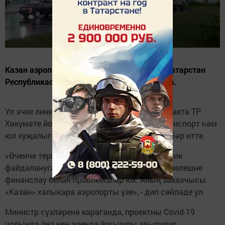
Казан аэропортының өченче терминалын Татарстан
Республикасы көнендә ачу планлаштырыла.
Ул эчке линияләргә хезмәт күрсәтәчәк. Бу хакта ТР
Хөкүмәте йортында узган брифингта ТР транспорт һәм
юл хуҗалыгы министры Фәрит Хәнифов хәбәр итте.
«Өченче терминалны август ахырында техник
файдалануга тапшыру планлаштырыла. Төзелешне
финанслау белән проблемалар юк. Аның заказчысы
«Казан» халыкара аэропорты үзе», - дип сөйләде ул.
Министр сүзләренә караганда, проектны Covid-19
чорында йөз көн эчендә йогышлы авырулар