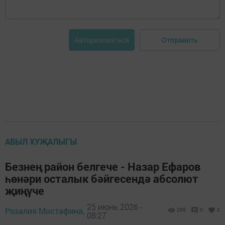
Отправить
Авторизоваться
АВЫЛ ХУҖАЛЫГЫ
Безнең район белгече - Назар Ефаров
һөнәри осталык бәйгесендә абсолют
җиңүче
25 июнь 2026 -
Розалия Мостафина,
269
0
0
08:27