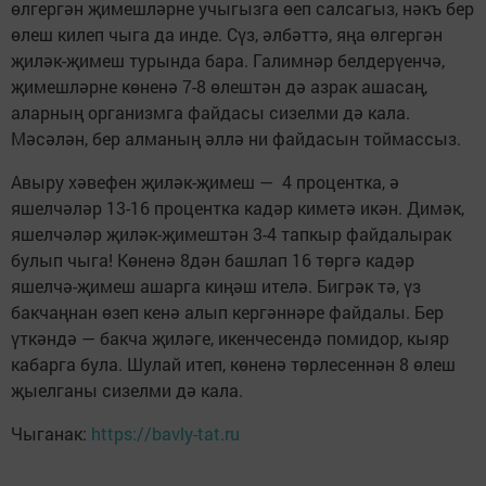
өлгергән җимешләрне учыгызга өеп салсагыз, нәкъ бер
өлеш килеп чыга да инде. Сүз, әлбәттә, яңа өлгергән
җиләк-җимеш турында бара. Галимнәр белдерүенчә,
җимешләрне көненә 7-8 өлештән дә азрак ашасаң,
аларның организмга файдасы сизелми дә кала.
Мәсәлән, бер алманың әллә ни файдасын тоймассыз.
Авыру хәвефен җиләк-җимеш — 4 процентка, ә
яшелчәләр 13-16 процентка кадәр киметә икән. Димәк,
яшелчәләр җиләк-җимештән 3-4 тапкыр файдалырак
булып чыга! Көненә 8дән башлап 16 төргә кадәр
яшелчә-җимеш ашарга киңәш ителә. Бигрәк тә, үз
бакчаңнан өзеп кенә алып кергәннәре файдалы. Бер
үткәндә — бакча җиләге, икенчесендә помидор, кыяр
кабарга була. Шулай итеп, көненә төрлесеннән 8 өлеш
җыелганы сизелми дә кала.
Чыганак:
https://bavly-tat.ru