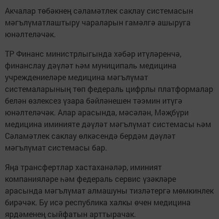
Акчалар төбәкнең сәламәтлек саклау системасын
мәгълүматлаштыру чараларын гамәлгә ашыруга
юнәлтеләчәк.
ТР Финанс министрлыгында хәбәр итүләренчә,
финанслау дәүләт һәм муниципаль медицина
учреждениеләре медицина мәгълүмат
системаларының төп федераль цифрлы платформалар
белән өзлексез үзара бәйләнешен тәэмин итүгә
юнәлтеләчәк. Алар арасында, мәсәлән, Мәҗбүри
медицина иминияте дәүләт мәгълүмат системасы һәм
Сәламәтлек саклау өлкәсендә бердәм дәүләт
мәгълүмат системасы бар.
Яңа трансфертлар хастаханәләр, иминият
компанияләре һәм федераль сервис үзәкләре
арасында мәгълүмат алмашуны тизләтергә мөмкинлек
бирәчәк. Бу исә республика халкы өчен медицина
ярдәменең сыйфатын арттырачак.