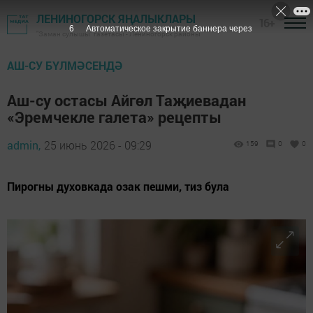
ЛЕНИНОГОРСК ЯҢАЛЫКЛАРЫ
16+
4
Автоматическое закрытие баннера через
"Заман сулышы" газетасы - Лениногорск районы
АШ-СУ БҮЛМӘСЕНДӘ
Аш-су остасы Айгөл Таҗиевадан
«Эремчекле галета» рецепты
admin,
25 июнь 2026 - 09:29
159
0
0
Пирогны духовкада озак пешми, тиз була