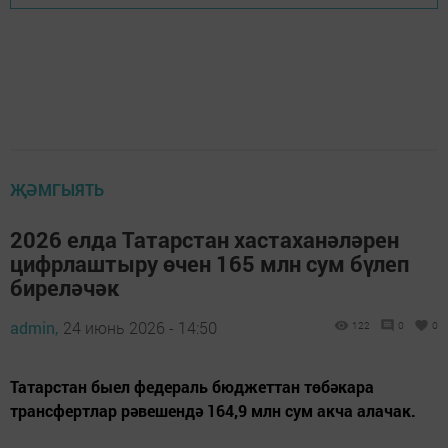
ҖӘМГЫЯТЬ
2026 елда Татарстан хастаханәләрен
цифрлаштыру өчен 165 млн сум бүлеп
биреләчәк
admin,
24 июнь 2026 - 14:50
122
0
0
Татарстан быел федераль бюджеттан төбәкара
трансфертлар рәвешендә 164,9 млн сум акча алачак.