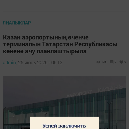
ЯҢАЛЫКЛАР
Казан аэропортының өченче
терминалын Татарстан Республикасы
көненә ачу планлаштырыла
admin,
25 июнь 2026 - 06:12
135
0
0