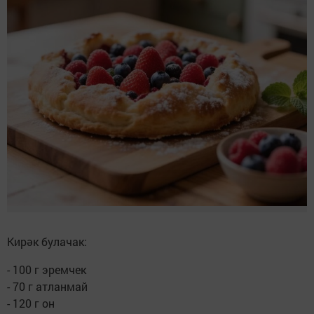
Кирәк булачак:
- 100 г эремчек
- 70 г атланмай
- 120 г он