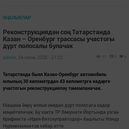
ЯҢАЛЫКЛАР
Реконструкциядән соң Татарстанда
Казан – Оренбург трассасы участогы
дүрт полосалы булачак
admin,
24 июнь 2026 - 21:23
127
0
0
Татарстанда быел Казан-Оренбург автомобиль
юлының 30 километрдан 43 километрга кадәрге
участогын реконструкцияләү тәмамланачак.
Машина йөрү өлеше икедән дүрт полосага кадәр
киңәйтеләчәк. Бу хакта ТР Хөкүмәте Йортында узган
брифингта «Идел-Вятскуправтодор» башлыгы Илнур
Нурмөхәммәтов хәбәр итте.