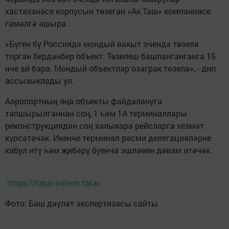
хастаханәсе корпусын төзегән «Ак Таш» компаниясе
гамәлгә ашыра.
«Бүген бу Россиядә мондый вакыт эчендә төзелә
торган бердәнбер объект. Төзелеш башланганганга 15
нче ай бара. Мондый объектлар озаграк төзелә», - дип
ассызыклады ул.
Аэропортның яңа объекты файдалануга
тапшырылганнан соң, 1 һәм 1А терминаллары
реконструкциядән соң халыкара рейсларга хезмәт
күрсәтәчәк. Икенче терминал рәсми делегацияләрне
кабул итү һәм җибәрү буенча эшләвен дәвам итәчәк.
https://tatar-inform.tatar
Фото: Баш дәүләт экспертизасы сайты