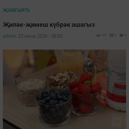
ҖӘМГЫЯТЬ
Җиләк-җимеш күбрәк ашагыз
admin,
25 июнь 2026 - 06:50
107
0
0