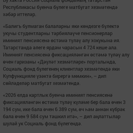
Республикасы буенча бүлеге матбугат хезмәтендә
хәбәр иттеләр.
«Балигъ булмаган балаларны яки көндезге бүлектә
укучы студентларны тәрбияләүче пенсионерлар
иминият пенсиясенә өстәмә түләү алу хокукына ия.
Татарстанда әлеге ярдәм чарасын 4 724 кеше ала.
Иминият пенсиясенә фиксацияләнгән өстәмә түләү алу
өчен гаризаны «Дәүләт хезмәтләре» порталында,
Социаль фонд бүлегенең клиентлар хезмәтендә яки
Күпфункцияле үзәктә бирергә мөмкин», – дип
сөйләделәр матбугат хезмәтендә.
«2026 елда картлык буенча иминият пенсиясенә
фиксацияләнгән өстәмә түләү күләме бер бала өчен 3
194 сум, ике бала өчен 6 389 сум, өч һәм аннан күбрәк
бала өчен 9 584 сум тәшкил итә», – дип аңлаттылар
шулай ук Социаль фонд бүлегендә.