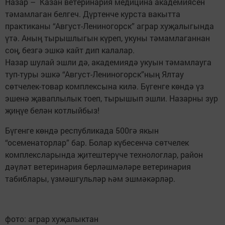
Назар – Казан ветеринария медицина академиясен
тәмамлаган белгеч. Дүртенче курста вакытта
практиканы “Август-Лениногорск” аграр хуҗалыгында
үтә. Аның тырышлыгын күреп, укуны тәмамлаганнан
соң, безгә эшкә кайт дип калалар.
Назар шулай эшли дә, академиядә укуын тәмамлауга
туп-туры эшкә “Август-Лениногорск”ның Ялтау
сөтчелек-товар комплексына килә. Бүгенге көндә үз
эшенә җаваплылык тоеп, тырышып эшли. Назарны зур
җиңүе белән котлыйбыз!
Бүгенге көндә республикада 500гә якын
“осеменаторлар” бар. Болар күбесенчә сөтчелек
комплексларында җитештерүче технологлар, район
дәүләт ветеринария берләшмәләре ветеринария
табиблары, үзмәшгульләр һәм эшмәкәрләр.
фото: аграр хуҗалыктан