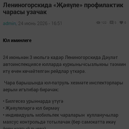
Лениногорскида «Җәяүле» профилактик
чарасы узачак
admin,
24 июнь 2026 - 16:51
122
0
0
Юл иминлеге
24 июньнән 3 июльгә кадәр Лениногорскида Дәүләт
автоинспекциясе юлларда куркынычсызлыкны тәэмин
итү өчен көчәйтелгән рейдлар үткәрә.
Чара барышында юл-патруль хезмәте инспекторлары
аерым игътибар бирәчәк:
• Билгесез урыннарда үтүгә
• Җәяүлеләргә юл бирмәү
• индивидуаль мобильлек чараларын кулланучылар
махсус контрольдә тотылачак (бер самокатта икәү
йөрү катгый тыела).