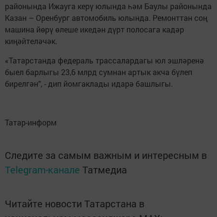
районында Ижауга керү юлында һәм Баулы районында
Казан – Оренбург автомобиль юлында. Ремонттан соң
машина йөрү өлеше икедән дүрт полосага кадәр
киңәйтеләчәк.
«Татарстанда федераль трассалардагы юл эшләренә
быел барлыгы 23,6 млрд сумнан артык акча бүлеп
бирелгән", - дип йомгаклады идарә башлыгы.
Татар-информ
Следите за самым важным и интересным в
Telegram-канале
Татмедиа
Читайте новости Татарстана в