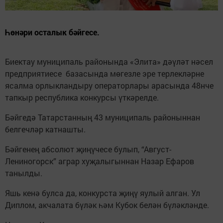
Һөнәри осталык бәйгесе.
Биектау муниципаль районында «Элита» дәүләт нәсел
предприятиесе базасында мөгезле эре терлекләрне
ясалма орлыкландыру операторлары арасында 48нче
тапкыр республика конкурсы үткәрелде.
Бәйгедә Татарстанның 43 муниципаль районыннан
белгечләр катнашты.
Бәйгенең абсолют җиңүчесе булып, “Август-
Лениногорск” аграр хуҗалыгыннан Назар Ефаров
танылды.
Яшь кенә булса да, конкурста җиңү яулый алган. Ул
Диплом, акчалата бүләк һәм Кубок белән бүләкләнде.