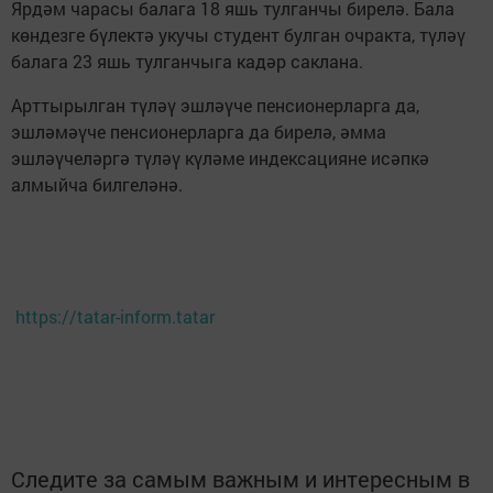
Ярдәм чарасы балага 18 яшь тулганчы бирелә. Бала
көндезге бүлектә укучы студент булган очракта, түләү
балага 23 яшь тулганчыга кадәр саклана.
Арттырылган түләү эшләүче пенсионерларга да,
эшләмәүче пенсионерларга да бирелә, әмма
эшләүчеләргә түләү күләме индексацияне исәпкә
алмыйча билгеләнә.
https://tatar-inform.tatar
Следите за самым важным и интересным в