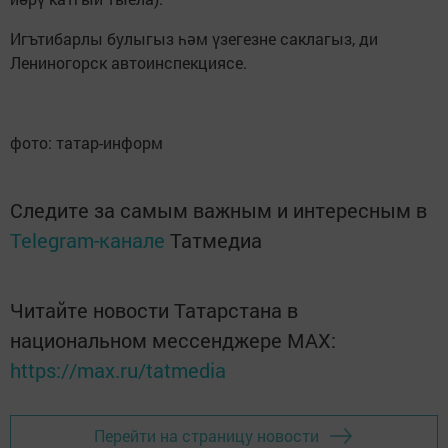
Игътибарлы булыгыз һәм үзегезне саклагыз, ди
Лениногорск автоинспекциясе.
фото: татар-информ
Следите за самым важным и интересным в
Telegram-канале
Татмедиа
Читайте новости Татарстана в
национальном мессенджере MАХ:
https://max.ru/tatmedia
Перейти на страницу новости