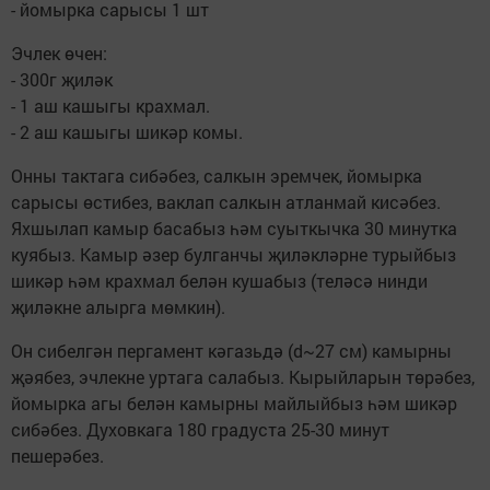
- йомырка сарысы 1 шт
Эчлек өчен:
- 300г җиләк
- 1 аш кашыгы крахмал.
- 2 аш кашыгы шикәр комы.
Онны тактага сибәбез, салкын эремчек, йомырка
сарысы өстибез, ваклап салкын атланмай кисәбез.
Яхшылап камыр басабыз һәм суыткычка 30 минутка
куябыз. Камыр әзер булганчы җиләкләрне турыйбыз
шикәр һәм крахмал белән кушабыз (теләсә нинди
җиләкне алырга мөмкин).
Он сибелгән пергамент кәгазьдә (d~27 см) камырны
җәябез, эчлекне уртага салабыз. Кырыйларын төрәбез,
йомырка агы белән камырны майлыйбыз һәм шикәр
сибәбез. Духовкага 180 градуста 25-30 минут
пешерәбез.