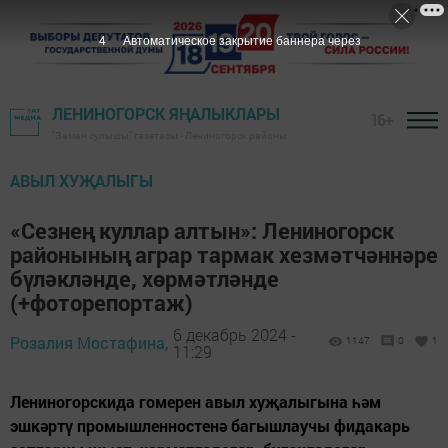
2
Автоматическое закрытие баннера через
ЛЕНИНОГОРСК ЯҢАЛЫКЛАРЫ
16+
"Заман сулышы" газетасы - Лениногорск районы
АВЫЛ ХУҖАЛЫГЫ
«Сезнең куллар алтын»: Лениногорск
районының аграр тармак хезмәтчәннәре
бүләкләнде, хөрмәтләнде
(+фоторепортаж)
6 декабрь 2024 -
Розалия Мостафина,
1147
0
1
11:29
Лениногорскида гомерен авыл хуҗалыгына һәм
эшкәртү промышленностенә багышлаучы фидакарь