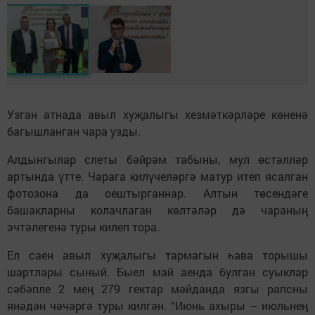
Узган атнада авыл хуҗалыгы хезмәткәрләре көненә
багышланган чара узды.
Алдынгылар слеты бәйрәм табыны, мул өстәлләр
артында үтте. Чарага килүчеләргә матур итеп ясалган
фотозона да оештырганнар. Алтын төсендәге
башакларны колачлаган көлтәләр дә чараның
эчтәлегенә туры килеп тора.
Ел саен авыл хуҗалыгы тармагын һава торышы
шартлары сыный. Быел май аенда булган суыклар
сәбәпле 2 мең 279 гектар мәйданда язгы рапсны
янәдән чәчәргә туры килгән. “Июнь ахыры – июльнең