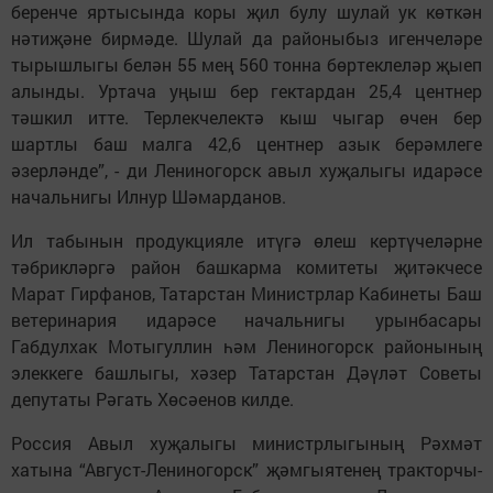
беренче яртысында коры җил булу шулай ук көткән
нәтиҗәне бирмәде. Шулай да районыбыз игенчеләре
тырышлыгы белән 55 мең 560 тонна бөртеклеләр җыеп
алынды. Уртача уңыш бер гектардан 25,4 центнер
тәшкил итте. Терлекчелектә кыш чыгар өчен бер
шартлы баш малга 42,6 центнер азык берәмлеге
әзерләнде”, - ди Лениногорск авыл хуҗалыгы идарәсе
начальнигы Илнур Шәмарданов.
Ил табынын продукцияле итүгә өлеш кертүчеләрне
тәбрикләргә район башкарма комитеты җитәкчесе
Марат Гирфанов, Татарстан Министрлар Кабинеты Баш
ветеринария идарәсе начальнигы урынбасары
Габдулхак Мотыгуллин һәм Лениногорск районының
элеккеге башлыгы, хәзер Татарстан Дәүләт Советы
депутаты Рәгать Хөсәенов килде.
Россия Авыл хуҗалыгы министрлыгының Рәхмәт
хатына “Август-Лениногорск” җәмгыятенең тракторчы-