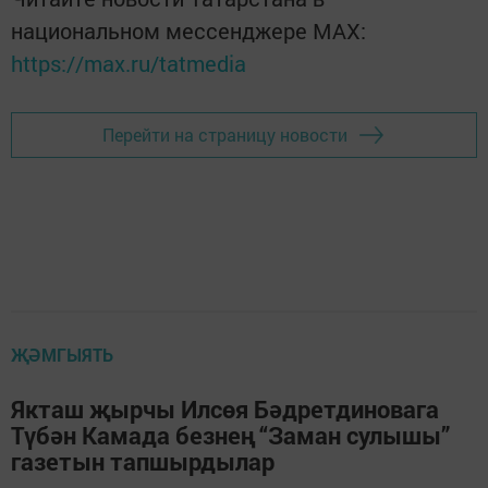
национальном мессенджере MАХ:
https://max.ru/tatmedia
Перейти на страницу новости
ҖӘМГЫЯТЬ
Якташ җырчы Илсөя Бәдретдиновага
Түбән Камада безнең “Заман сулышы”
газетын тапшырдылар