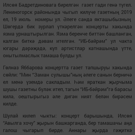
Илсөя Бәдретдиновага бирелгән газет гади генә түгел.
Лениногорск районында чыгып килүче газетның 2019
ел, 19 июль номеры ул. Әлеге санда якташыбызның
Шөгердә бик зурлап үткәрелгән концерты хакында
язма урнаштырылган. Язма беренче биттән башланган,
калган биткә дәвам ителгән. “ИБ-бәйрәм” ул чакта
югары дәрәҗәдә, күп артистлар катнашында үтте,
онытылмаслык тамаша булды ул.
Гөлназ Яббарова концертта газет тапшыруы хакында
сөйли: “Мин “Заман сулышы”ның әлеге санын берничә
ел менә үземдә сакладым. Һәм яраткан җырчыма
шушы газетны бүләк итеп, тагын “ИБ-бәйрәм”гә барасы
килә, оештырыгыз әле дигән ният белән бирәсем
килде.
Шулай килеп чыкты: концерт барышында, Илсөя
“Авылга хочу” җырын башкарганда, бер тамашачы аңа
галош чыгарып бирде. Аннары җырда гәҗиткә