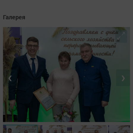
Галерея
❮
❯