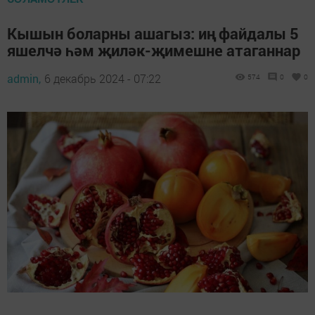
Кышын боларны ашагыз: иң файдалы 5
яшелчә һәм җиләк-җимешне атаганнар
admin,
6 декабрь 2024 - 07:22
574
0
0