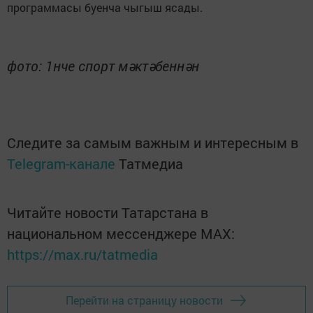
программасы буенча чыгыш ясады.
фото: 1нче спорт мәктәбеннән
Следите за самым важным и интересным в
Telegram-канале
Татмедиа
Читайте новости Татарстана в
национальном мессенджере MАХ:
https://max.ru/tatmedia
Перейти на страницу новости