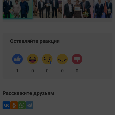
Оставляйте реакции
1
0
0
0
0
Расскажите друзьям