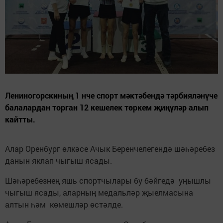
Лениногорскиның 1 нче спорт мәктәбендә тәрбияләнүче
балалардан торган 12 кешелек төркем җиңүләр алып
кайтты.
Алар Оренбург өлкәсе Ачык Беренчелегендә шәһәребез
данын яклап чыгыш ясады.
Шәһәребезнең яшь спортчылары бу бәйгедә уңышлы
чыгыш ясады, аларның медальләр җыелмасына
алтын һәм көмешләр өстәлде.