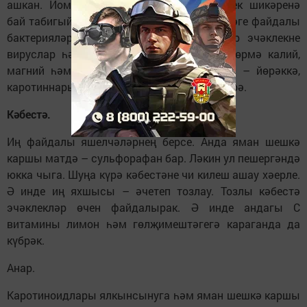
ашкан. Йомшагында пектиннар – үсемлек шикәренә
бай табигый желе күп. Пектиннар эчәклектәге файдалы
бактерияләргә азык булып тора. Ә алар эчәклекне
вируслар һәм бактерияләрдән саклый. Хөрмә калий,
магний һәм каротинга бай. Минераллары – йөрәккә,
каротиннары бавыр һәм күзләргә сихәт бирә.
Кәбестә.
Иң файдалы яшелчәләрнең берсе. Анда яман шешкә
каршы матдә – сульфорафан бар. Ләкин ул пешергәндә
юкка чыга. Шуңа күрә кәбестәне чи килеш ашау хәерле.
Ә инде иң яхшысы – әчетеп тозлау. Тозлы кәбестә
эчәклекләр өчен файдалырак. Ә инде андагы С
витамины лимон һәм гөлҗимештәгегә караганда да
күбрәк.
Анар.
Каротиноидлары ялкынсынуга һәм яман шешкә каршы