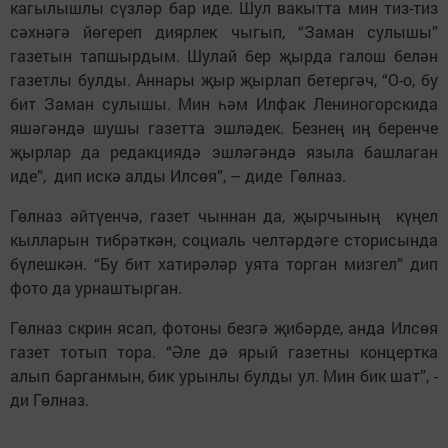
кагылышлы сүзләр бар иде. Шул вакытта мин тиз-тиз
сәхнәгә йөгереп диярлек чыгып, “Заман сулышы”
газетын тапшырдым. Шулай бер җырда галош белән
газетлы булды. Аннары җыр җырлап бетергәч, “О-о, бу
бит Заман сулышы. Мин һәм Илфак Лениногорскида
яшәгәндә шушы газетта эшләдек. Безнең иң беренче
җырлар да редакциядә эшләгәндә языла башлаган
иде”, дип искә алды Илсөя”, – диде Гөлназ.
Гөлназ әйтүенчә, газет чыннан да, җырчының күңел
кылларын тибрәткән, социаль челтәрдәге сторисында
бүлешкән. “Бу бит хатирәләр уята торган мизгел” дип
фото да урнаштырган.
Гөлназ скрин ясап, фотоны безгә җибәрде, анда Илсөя
газет тотып тора. “Әле дә ярый газетны концертка
алып барганмын, бик урынлы булды ул. Мин бик шат”, -
ди Гөлназ.