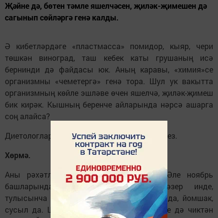
Җәйне дә, бөтен тәмле яшелчәсен, җиләк-җимешен дә
сагынып сөйләргә генә калды.
Ә кибетләрдәге «пластмасса» помидор, кыяр, чери
төшкән виноград, таш кебек каты грушаның исә
бернинди дә файдасы юк. Аның каравы, «химия»се
организмны «чеметергә» генә тора. Шул ук вакытта
организмның көйле эшләве өчен яшелчә, җиләк-җимеш
бик кирәк. Кышның беренче айларында нәрсә ашарга
соң алайса?
Диетологларның киңәшләрен тәкъдим итәбез.
Хөрмә.
Аны рәхәтләнеп ашау вакыты җитте. Әле ноябрь
башларында авызны бөрештерсә, хәзер инде,
тулысынча өлгереп җиткәнлектән, татлы да, йомшак,
сусыл да. Шуңа күрә файдалы матдәләре дә чиктән