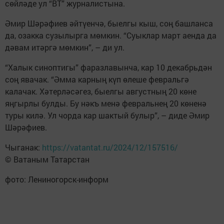
сөйләде ул “ВТ” журналистына.
Әмир Шәрәфиев әйтүенчә, быелгы кыш, соң башланса
да, озакка сузылырга мөмкин. “Суыклар март аенда да
дәвам итәргә мөмкин”, – ди ул.
“Халык синоптигы” фаразлавынча, кар 10 декабрьдән
соң явачак. “Әмма карның күп өлеше февральгә
калачак. Хәтерләсәгез, быелгы августның 20 көне
яңгырлы булды. Бу нәкъ менә февральнең 20 көненә
туры килә. Ул чорда кар шактый булыр”, – диде Әмир
Шәрәфиев.
Чыганак:
https://vatantat.ru/2024/12/157516/
© Ватаным Татарстан
фото: Лениногорск-информ