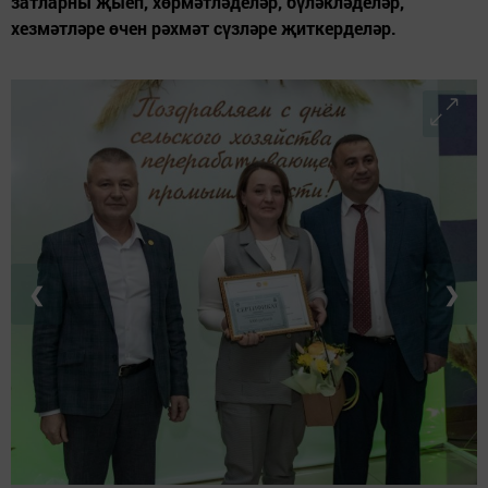
затларны җыеп, хөрмәтләделәр, бүләкләделәр,
хезмәтләре өчен рәхмәт сүзләре җиткерделәр.
❮
❯