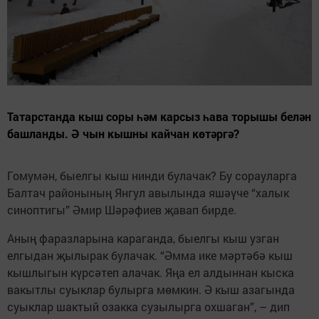
Татарстанда кыш соры һәм карсыз һава торышы белән
башланды. Ә чын кышны кайчан көтәргә?
Гомумән, быелгы кыш нинди булачак? Бу сорауларга
Балтач районының Янгул авылында яшәүче “халык
синоптигы” Әмир Шәрәфиев җавап бирде.
Аның фаразларына караганда, быелгы кыш узган
елгыдан җылырак булачак. “Әмма ике мәртәбә кыш
кышлыгын күрсәтеп алачак. Яңа ел алдыннан кыска
вакытлы суыклар булырга мөмкин. Ә кыш азагында
суыклар шактый озакка сузылырга охшаган”, – дип