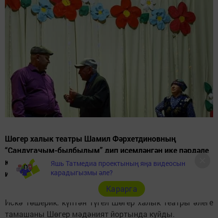
Шөгер халык театры Шамил Фәрхетдиновның
“Сандугачым-былбылым” дип исемләнгән ике пәрдәле
комедиясен Яңа Иштирәк мәдәният йортында тәкъдим
Яшь Татмедиа проектының яңа видеосын
карадыгызмы әле?
итте.
Карарга
Искә төшерик: күптән түгел Шөгер халык театры әлеге
тамашаны Шөгер мәдәният йортында куйды.