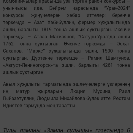
Комбайнчылар арасында уза торган район конкурсы –
унынчысы иде. Бәйрәм чарасында “Урак-2024”
конкурсы җиңүчеләрен хәбәр иттеләр: беренче
төркемдә – Азат Хәбибуллин, фермер хуҗалыгында
эшли, барлыгы 1819 тонна ашлык суктырган. Икенче
төркемдә – Атлаз Магизянов, “Сатурн-Урал”да эшли
1762 тонна суктырган. Өченче төркемдә – Әсхәт
Сахапов, “Маркс” хуҗалыгында эшли, 1500 тонна
суктырган. Дүртенче төркемдә – Рамил Шамгунов,
«Август-Лениногорск»та эшли, барлыгы 4261 тонна
ашлык суктырган.
Авыл хуҗалыгы тармагында эшләүчеләргә үзләренең
иң матур җырларын Люция Мусина, Раил
Гыйззәтуллин, Людмила Михайлова бүләк итте. Рөстәм
Идиятов гармунда моң таратты.
Тулы язманы «Заман сулышы» газетында 6