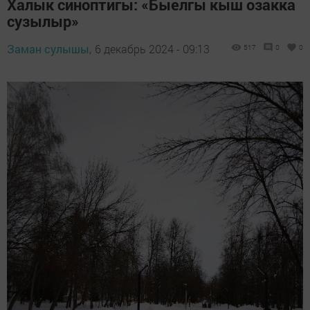
Халык синоптигы: «Быелгы кыш озакка
сузылыр»
Заман сулышы,
6 декабрь 2024 - 09:13
517
0
0