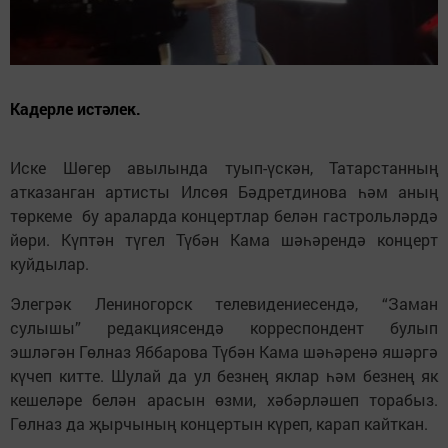
Кадерле истәлек.
Иске Шөгер авылында туып-үскән, Татарстанның
атказанган артисты Илсөя Бәдретдинова һәм аның
төркеме бу араларда концертлар белән гастрольләрдә
йөри. Күптән түгел Түбән Кама шәһәрендә концерт
куйдылар.
Элегрәк Лениногорск телевидениесендә, “Заман
сулышы” редакциясендә корреспондент булып
эшләгән Гөлназ Яббарова Түбән Кама шәһәренә яшәргә
күчеп китте. Шулай да ул безнең яклар һәм безнең як
кешеләре белән арасын өзми, хәбәрләшеп торабыз.
Гөлназ да җырчының концертын күреп, карап кайткан.