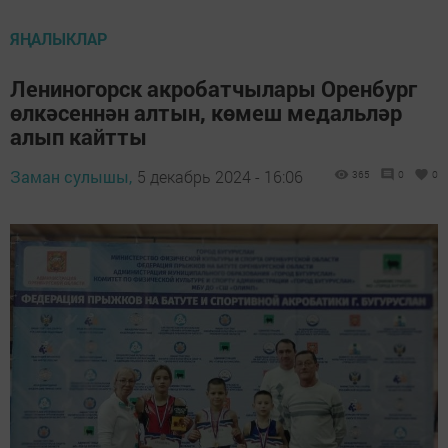
ЯҢАЛЫКЛАР
Лениногорск акробатчылары Оренбург
өлкәсеннән алтын, көмеш медальләр
алып кайтты
Заман сулышы,
5 декабрь 2024 - 16:06
365
0
0