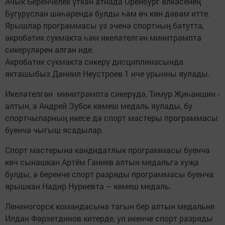
Ачык Беренчелек үткән атнада Оренбург өлкәсенең
Бугуруслан шәһәрендә булды һәм өч көн дәвам итте.
Ярышлар программасы үз эченә спортның батутта,
акробатик сукмакта һәм икеләтелгән минитрампта
сикерүләрен алган иде.
Акробатик сукмакта сикерү дисциплинасында
якташыбыз Даниил Неустроев 1 нче урынны яулады.
Икеләтелгән минитрампта сикерүдә, Тимур Җиһаншин -
алтын, ә Андрей Зубок көмеш медаль яулады, бу
спортчыларның икесе дә спорт мастеры программасы
буенча чыгыш ясадылар.
Спорт мастерына кандидатлык программасы буенча
көч сынашкан Артём Ганиев алтын медальгә хуҗа
булды, ә беренче спорт разряды программасы буенча
ярышкан Надир Нуриевта – көмеш медаль.
Лениногорск командасына тагын бер алтын медальне
Илдан Фәрхетдинов китерде, ул икенче спорт разряды