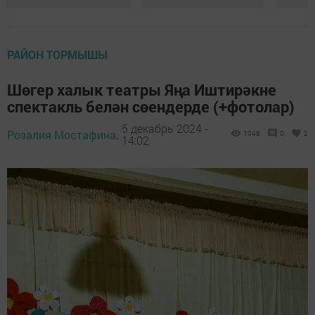
РАЙОН ТОРМЫШЫ
Шөгер халык театры Яңа Иштирәкне
спектакль белән сөендерде (+фотолар)
5 декабрь 2024 -
Розалия Мостафина,
1048
0
2
14:02