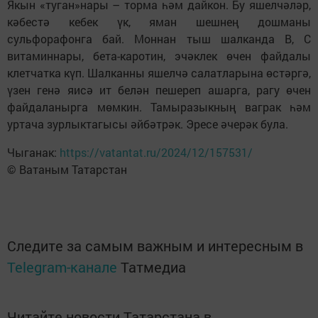
Якын «туган»нары – торма һәм дайкон. Бу яшелчәләр,
кәбестә кебек үк, яман шешнең дошманы
сульфорафонга бай. Моннан тыш шалканда В, С
витаминнары, бета-каротин, эчәклек өчен файдалы
клетчатка күп. Шалканны яшелчә салатларына өстәргә,
үзен генә яисә ит белән пешереп ашарга, рагу өчен
файдаланырга мөмкин. Тамыразыкның ваграк һәм
уртача зурлыктагысы әйбәтрәк. Эресе әчерәк була.
Чыганак:
https://vatantat.ru/2024/12/157531/
© Ватаным Татарстан
Следите за самым важным и интересным в
Telegram-канале
Татмедиа
Читайте новости Татарстана в