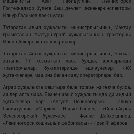
машинисты Азат Габидуллин, Лениногорск
Гостехнадзор бүлеге баш дәүләт инженер-инспекторы
Илнур Галимов лаек булды.
Татарстан авыл хуҗалыгы министрлыгының Мактау
грамотасын “Сатурн-Урал” хуҗалыгыннан тракторчы
Илнар Аскаровка тапшырдылар.
Татарстан Авыл хуҗалыгы министрлыгының Рәхмәт
хатына 17 хезмәткәр лаек булды, араларында
тракторчылар, бухгалтериядә эшләүчеләр, КФХ
җитәкчеләре, машина белән саву операторлары бар.
Аграр хуҗалыкта оештыра белә торган җитәкче булса,
эшләр алга бара. Безнең авыл хуҗалыгында да андый
җитәкчеләр бар: «Август Лениногорск» - Илнур
Гиниятуллин, «Маркс» - Ильяс Ганиев, «Союз-Агро»
Зеленогорский бүлекчәсе – Фәнис Шәйхетдинов,
«Лениногорск кошчылык фабрикасы» - Ирек Ягафаров.