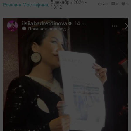
5 декабрь 2024 -
Розалия Мостафина,
496
0
1
18:12