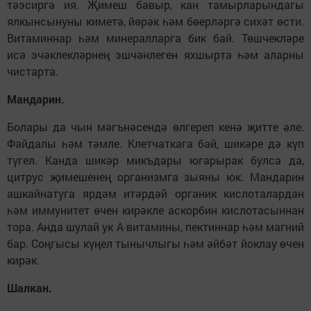
тәэсиргә ия. Җимеш бавыр, кан тамырларындагы
ялкынсынуны киметә, йөрәк һәм бөерләргә сихәт өсти.
Витаминнар һәм минералларга бик бай. Төшчекләре
исә эчәклекләрнең эшчәнлеген яхшырта һәм аларны
чистарта.
Мандарин.
Болары да чын мәгънәсендә өлгереп кенә җитте әле.
Файдалы һәм тәмле. Клетчаткага бай, шикәре дә күп
түгел. Канда шикәр микъдары югарырак булса да,
цитрус җимешенең организмга зыяны юк. Мандарин
ашкайнатуга ярдәм итәрдәй органик кислоталардан
һәм иммунитет өчен кирәкле аскорбин кислотасыннан
тора. Анда шулай ук А витамины, пектиннар һәм магний
бар. Соңгысы күңел тынычлыгы һәм әйбәт йоклау өчен
кирәк.
Шалкан.