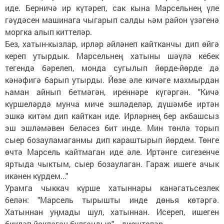
иде. Берничә ир күтәреп, сак кына Марсельнең үле
гәүдәсен машинага чыгарып салды һәм район үзәгенә
моргка алып киттеләр.
Без, хатын-кызлар, ирләр әйләнеп кайтканчы дип өйгә
кереп утырдык. Марсельнең хатыны шәүлә кебек
тегендә бәрелеп, монда сугылып йөрде-йөрде дә
кәнәфигә барып утырды. Йөзе әле кичәге махмырдан
һаман айнып бетмәгән, иреннәре күгәргән. "Кичә
күршеләрдә мунча миче эшләделәр, дүшәмбе иртән
эшкә китәм дип кайткан иде. Ирләрнең бер акбашсыз
эш эшләмәвен беләсез бит инде. Мин төнлә торып
сыер бозауламаганмы дип караштырып йөрдем. Төнге
өчтә Марсель кайтмаган иде әле. Иртәнге сигезенче
яртыда чыктым, сыер бозаулаган. Гараж ишеге ачык
икәнен күрдем..."
Урамга чыккач күрше хатыннары канәгатьсезлек
белән: "Марсель тырышты инде дөнья көтәргә.
Хатыннан уңмады шул, хатыннан. Исереп, ишеген
бикләп йоклаган булгандыр", - диештеләр.