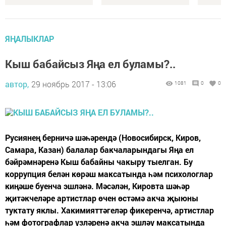
ЯҢАЛЫКЛАР
Кыш бабайсыз Яңа ел буламы?..
автор,
29 ноябрь 2017 - 13:06
1081
0
0
Русиянең берничә шәһәрендә (Новосибирск, Киров,
Самара, Казан) балалар бакчаларындагы Яңа ел
бәйрәмнәренә Кыш бабайны чакыру тыелган. Бу
коррупция белән көрәш максатында һәм психологлар
киңәше буенча эшләнә. Мәсәлән, Кировта шәһәр
җитәкчеләре артистлар өчен өстәмә акча җыюны
туктату яклы. Хакимияттәгеләр фикеренчә, артистлар
һәм фотографлар үзләренә акча эшләү максатында