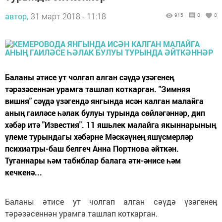
автор,
31 март 2018 - 11:18
915
0
0
Баланы әтисе ут чолгап алган сәүдә үзәгенең
тәрәзәсеннән урамга ташлап коткарган. "Зимняя
вишня" сәүдә үзәгендә янгында исән калган малайга
аның гаиләсе һәлак булуы турында сөйләгәннәр, дип
хәбәр итә "Известия". 11 яшьлек малайга якыннарының
үлеме турындагы хәбәрне Мәскәүнең яшүсмерләр
психиатры-баш белгеч Анна Портнова әйткән.
Туганнары һәм табиблар балага әти-әнисе һәм
кечкенә...
Баланы әтисе ут чолгап алган сәүдә үзәгенең
тәрәзәсеннән урамга ташлап коткарган.