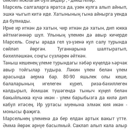
Марсель салгаларга яратса да, үзен кулга алып айнып,
эшкә чыгып китә иде. Хатынының гына айнырга уенда
да булмады.
Ирне ир иткән дә хатын, чир иткән дә хатын, дип юкка
әйтмәгәннәр шул. Улының үлемен дә авыр кичерде
Марсель. Соңгы арада гел үз-үзенә кул салу турында
сөйләп йөргән. Туганнарына шалтыратып,
бәхилләшкән, соңгы сүзләрен әйткән.
Таныш кешенең үлеме турындагы хәбәр күңелдә һәрчак
авыр тойгылар тудыра. Ләкин үлем белән үлем
арасында аерма бар. 80-90 яшьлек олы кеше,
балаларының игелеген күреп, риза-бәхиллеген
калдырып, йомшак түшәгендә тыныч күңел белән
бакыйлыкка күчә икән - үлем барыбызга да килә дип
кабул итәсең. Ир уртасы муенына элмәк кия икән -
монысы фаҗига.
Марсельнең үлеменә дә бер елдан артык вакыт үтте.
Әмма йөрәк әрнүе басылмый. Саклап алып кала алыр