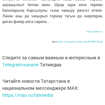
аңлашылып бетми икән. Шуңа күрә кече төркем
балаларына Карсылуны гына чакыру рөхсәт ителә.
Ләкин аны да чакырып тормау тагын да хәерлерәк,
дигән фикер алга сөрелә...
http://kiziltan.ru/
фото:
http://i.kupongid.ru/deals_img/9f/0e88135f.jpg
Следите за самым важным и интересным в
Telegram-канале
Татмедиа
Читайте новости Татарстана в
национальном мессенджере MАХ:
https://max.ru/tatmedia