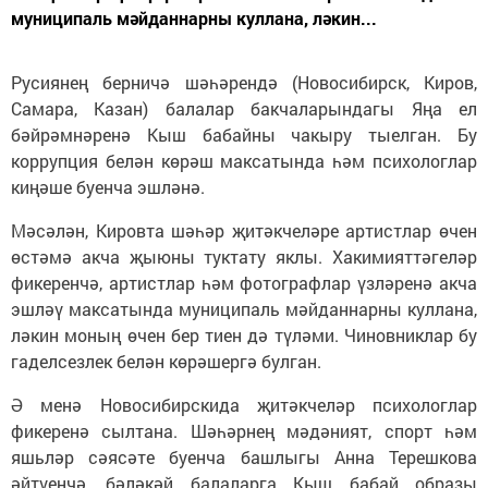
муниципаль мәйданнарны куллана, ләкин...
Русиянең берничә шәһәрендә (Новосибирск, Киров,
Самара, Казан) балалар бакчаларындагы Яңа ел
бәйрәмнәренә Кыш бабайны чакыру тыелган. Бу
коррупция белән көрәш максатында һәм психологлар
киңәше буенча эшләнә.
Мәсәлән, Кировта шәһәр җитәкчеләре артистлар өчен
өстәмә акча җыюны туктату яклы. Хакимияттәгеләр
фикеренчә, артистлар һәм фотографлар үзләренә акча
эшләү максатында муниципаль мәйданнарны куллана,
ләкин моның өчен бер тиен дә түләми. Чиновниклар бу
гаделсезлек белән көрәшергә булган.
Ә менә Новосибирскида җитәкчеләр психологлар
фикеренә сылтана. Шәһәрнең мәдәният, спорт һәм
яшьләр сәясәте буенча башлыгы Анна Терешкова
әйтүенчә, бәләкәй балаларга Кыш бабай образы