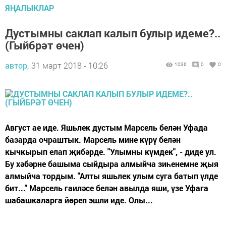
ЯҢАЛЫКЛАР
Дустымны саклап калып булыр идеме?..
(Гыйбрәт өчен)
автор,
31 март 2018 - 10:26
1036
0
0
Август ае иде. Яшьлек дустым Марсель белән Уфада
базарда очраштык. Марсель мине күрү белән
кычкырып елап җибәрде. "Улымны күмдек", - диде ул.
Бу хәбәрне башыма сыйдыра алмыйча зиһенемне җыя
алмыйча тордым. "Алты яшьлек улым суга батып үлде
бит..." Марсель гаиләсе белән авылда яши, үзе Уфага
шабашкаларга йөреп эшли иде. Олы...