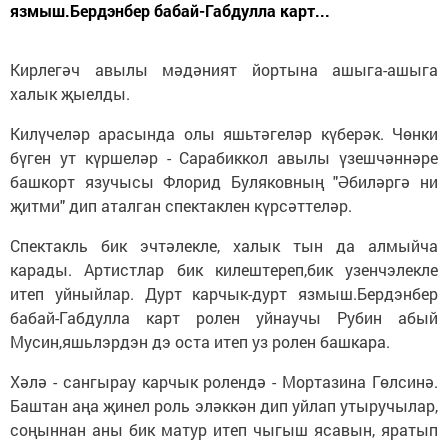
язмыш.Бердэнбер бабай-Габдулла карт...
Кирлегәч авылы мәдәният йортына ашыга-ашыга
халык җыелды.
Килүчеләр арасында олы яшьтәгеләр күберәк. Чөнки
бүген ут күршеләр - Сарабиккол авылы үзешчәннәре
башкорт язучысы Флорид Буляковның "Әбиләргә ни
җитми" дип аталган спектаклен күрсәттеләр.
Спектакль бик эчтәлекле, халык тын да алмыйча
карады. Артистлар бик килештереп,бик узенчэлекле
итеп уйныйлар. Дурт карчык-дурт язмыш.Бердэнбер
бабай-Габдулла карт ролен уйнаучы Рубин абый
Мусин,яшьлэрдэн дэ оста итеп уз ролен башкара.
Хәлә - сангырау карчык ролендә - Мортазина Гөлсинә.
Баштан аңа җинел роль эләккән дип уйлап утыручылар,
соңыннан аны бик матур итеп чыгыш ясавын, яратып