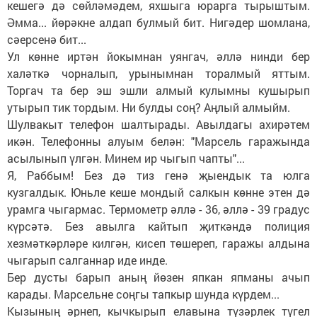
кешегә дә сөйләмәдем, яхшыга юрарга тырыштым.
Әмма... йөрәкне алдап булмый бит. Нигәдер шомлана,
сәерсенә бит...
Ул көнне иртән йокымнан уянгач, әллә нинди бер
халәткә чорналып, урынымнан торалмый яттым.
Торгач та бер эш эшли алмый кулымны кушырып
утырып тик тордым. Ни булды соң? Аңлый алмыйм.
Шулвакыт телефон шалтырады. Авылдагы ахирәтем
икән. Телефонны алуым белән: "Марсель гаражында
асылынып үлгән. Минем ир чыгып чапты"...
Я, Раббым! Без дә тиз генә җыендык та юлга
кузгалдык. Юньле кеше мондый салкын көнне этен дә
урамга чыгармас. Термометр әллә - 36, әллә - 39 градус
күрсәтә. Без авылга кайтып җиткәндә полиция
хезмәткәрләре килгән, кисеп төшереп, гаражы алдына
чыгарып салганнар иде инде.
Бер дусты барып аның йөзен япкан япманы ачып
карады. Марсельне соңгы тапкыр шунда күрдем...
Кызының әрнеп, кычкырып елавына түзәрлек түгел