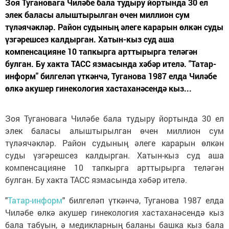
Зоя Тугановага Чиләбе бала тудыру йортында 30 ел
элек баласы алыштырылган өчен миллион сум
түләячәкләр. Район судының әлеге карарын өлкән суды
үзгәрешсез калдырган. Хатын-кыз суд аша
компенсацияне 10 тапкырга арттырырга теләгән
булган. Бу хакта ТАСС язмасында хәбәр ителә. "Татар-
информ" билгеләп үткәнчә, Туганова 1987 елда Чиләбе
өлкә акушер гинекология хастаханәсендә кыз...
Зоя Тугановага Чиләбе бала тудыру йортында 30 ел
элек баласы алыштырылган өчен миллион сум
түләячәкләр. Район судының әлеге карарын өлкән
суды үзгәрешсез калдырган. Хатын-кыз суд аша
компенсацияне 10 тапкырга арттырырга теләгән
булган. Бу хакта ТАСС язмасында хәбәр ителә.
"
Татар-информ
" билгеләп үткәнчә, Туганова 1987 елда
Чиләбе өлкә акушер гинекология хастаханәсендә кыз
бала табуын, ә медикларның баланы башка кыз бала