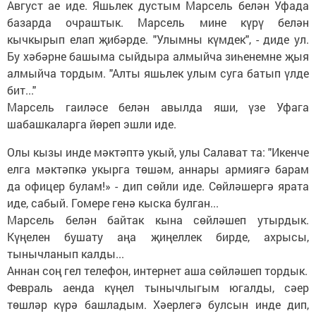
Август ае иде. Яшьлек дустым Марсель белән Уфада
базарда очраштык. Марсель мине күрү белән
кычкырып елап җибәрде. "Улымны күмдек", - диде ул.
Бу хәбәрне башыма сыйдыра алмыйча зиһенемне җыя
алмыйча тордым. "Алты яшьлек улым суга батып үлде
бит..."
Марсель гаиләсе белән авылда яши, үзе Уфага
шабашкаларга йөреп эшли иде.
Олы кызы инде мәктәптә укый, улы Салават та: "Икенче
елга мәктәпкә укырга төшәм, аннары армиягә барам
да офицер булам!» - дип сөйли иде. Сөйләшергә ярата
иде, сабый. Гомере генә кыска булган...
Марсель белән байтак кына сөйләшеп утырдык.
Күңелен бушату аңа җиңеллек бирде, ахрысы,
тынычланып калды...
Аннан соң гел телефон, интернет аша сөйләшеп тордык.
Февраль аенда күңел тынычлыгым югалды, сәер
төшләр күрә башладым. Хәерлегә булсын инде дип,