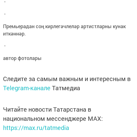
Премьерадан соң кирлегәчлеләр артистларны кунак
иткәннәр.
автор фотолары
Следите за самым важным и интересным в
Telegram-канале
Татмедиа
Читайте новости Татарстана в
национальном мессенджере MАХ:
https://max.ru/tatmedia