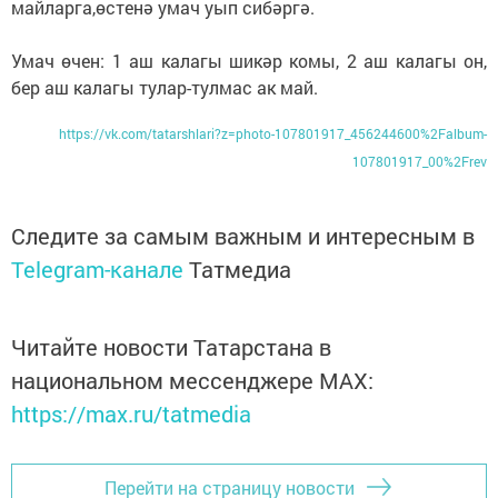
майларга,өстенә умач уып сибәргә.
Умач өчен: 1 аш калагы шикәр комы, 2 аш калагы он,
бер аш калагы тулар-тулмас ак май.
https://vk.com/tatarshlari?z=photo-107801917_456244600%2Falbum-
107801917_00%2Frev
Следите за самым важным и интересным в
Telegram-канале
Татмедиа
Читайте новости Татарстана в
национальном мессенджере MАХ:
https://max.ru/tatmedia
Перейти на страницу новости