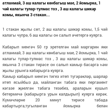
атланмай, 3 аш калагы көнбагыш мае, 2 йомырка, 1
чәй калагы тулар-тулмас тоз , 3 аш калагы шикәр
комы, якынча 3 стакан...
1 стакан җылы сөт, 2 аш калагы шикәр комы, 1,5 чәй
калагы чүпрә, 6 аш калагы он салып әчетергә куярга.
Кабарып менгәч 50 гр эретелгән май маргарин яки
атланмай, 3 аш калагы көнбагыш мае, 2 йомырка, 1 чәй
калагы тулар-тулмас тоз , 3 аш калагы шикәр комы,
якынча 3 стакан тирәсе он салып камыр басарга һәм
җылы урынга кабарырга куярга.
Камыр кабарып менгәч тигез итеп түгәрәкләр, шарлар
итеп ясыйбыз да, майланган табага яки пергамент
кәгазе җәелгән табага тезәбез, араларын кушып
бетермичә (кабарырга урын калдырып) куярга кирәк.
Күмәчләрне 20 минут тирәсе табада
кабартырга,тугыланган йомырка белән