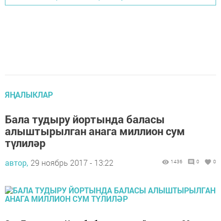
ЯҢАЛЫКЛАР
Бала тудыру йортында баласы
алыштырылган анага миллион сум
түлиләр
автор,
29 ноябрь 2017 - 13:22
1436
0
0