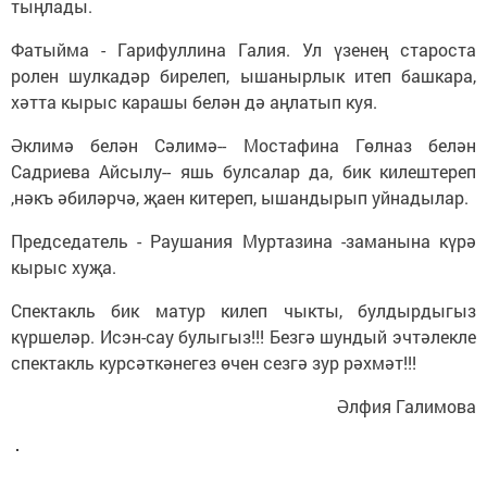
тыңлады.
Фатыйма - Гарифуллина Галия. Ул үзенең староста
ролен шулкадәр бирелеп, ышанырлык итеп башкара,
хәтта кырыс карашы белән дә аңлатып куя.
Әклимә белән Сәлимә-- Мостафина Гөлназ белән
Садриева Айсылу-- яшь булсалар да, бик килештереп
,нәкъ әбиләрчә, җаен китереп, ышандырып уйнадылар.
Председатель - Раушания Муртазина -заманына күрә
кырыс хуҗа.
Спектакль бик матур килеп чыкты, булдырдыгыз
күршеләр. Исэн-сау булыгыз!!! Безгә шундый эчтәлекле
спектакль курсәткәнегез өчен сезгә зур рәхмәт!!!
Әлфия Галимова