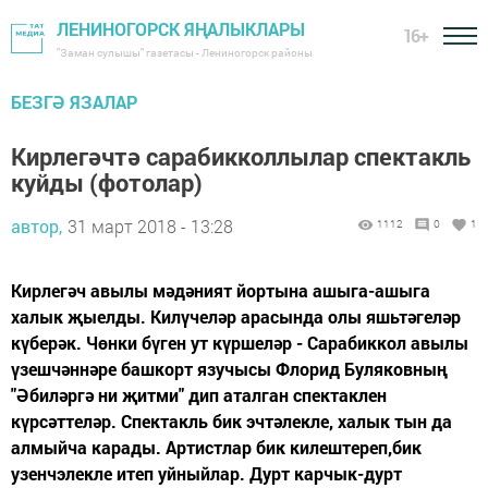
ЛЕНИНОГОРСК ЯҢАЛЫКЛАРЫ
16+
"Заман сулышы" газетасы - Лениногорск районы
БЕЗГӘ ЯЗАЛАР
Кирлегәчтә сарабикколлылар спектакль
куйды (фотолар)
автор,
31 март 2018 - 13:28
1112
0
1
Кирлегәч авылы мәдәният йортына ашыга-ашыга
халык җыелды. Килүчеләр арасында олы яшьтәгеләр
күберәк. Чөнки бүген ут күршеләр - Сарабиккол авылы
үзешчәннәре башкорт язучысы Флорид Буляковның
"Әбиләргә ни җитми" дип аталган спектаклен
күрсәттеләр. Спектакль бик эчтәлекле, халык тын да
алмыйча карады. Артистлар бик килештереп,бик
узенчэлекле итеп уйныйлар. Дурт карчык-дурт