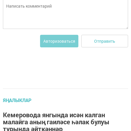
Отправить
Авторизоваться
ЯҢАЛЫКЛАР
Кемеровода янгында исән калган
малайга аның гаиләсе һәлак булуы
турында әйткәннәр