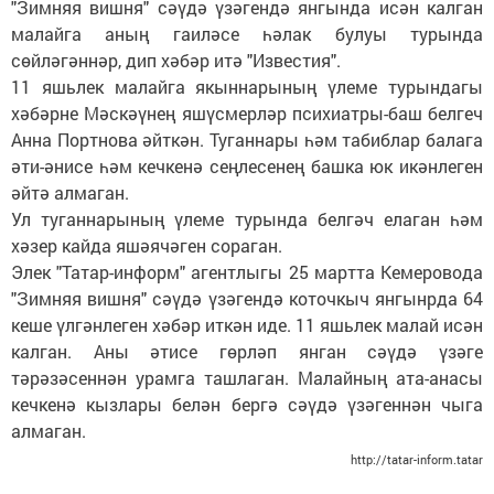
"Зимняя вишня" сәүдә үзәгендә янгында исән калган
малайга аның гаиләсе һәлак булуы турында
сөйләгәннәр, дип хәбәр итә "Известия".
11 яшьлек малайга якыннарының үлеме турындагы
хәбәрне Мәскәүнең яшүсмерләр психиатры-баш белгеч
Анна Портнова әйткән. Туганнары һәм табиблар балага
әти-әнисе һәм кечкенә сеңлесенең башка юк икәнлеген
әйтә алмаган.
Ул туганнарының үлеме турында белгәч елаган һәм
хәзер кайда яшәячәген сораган.
Элек "Татар-информ" агентлыгы 25 мартта Кемеровода
"Зимняя вишня" сәүдә үзәгендә коточкыч янгынрда 64
кеше үлгәнлеген хәбәр иткән иде. 11 яшьлек малай исән
калган. Аны әтисе гөрләп янган сәүдә үзәге
тәрәзәсеннән урамга ташлаган. Малайның ата-анасы
кечкенә кызлары белән бергә сәүдә үзәгеннән чыга
алмаган.
http://tatar-inform.tatar