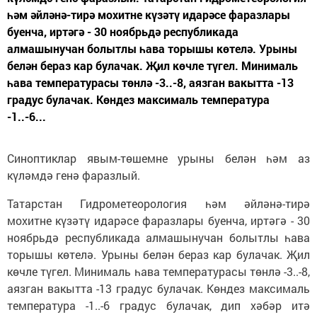
һәм әйләнә-тирә мохитне күзәтү идарәсе фаразлары
буенча, иртәгә - 30 ноябрьдә республикада
алмашынучан болытлы һава торышы көтелә. Урыны
белән бераз кар булачак. Җил көчле түгел. Минималь
һава температурасы төнлә -3..-8, аязган вакытта -13
градус булачак. Көндез максималь температура
-1..-6...
Синоптиклар явым-төшемне урыны белән һәм аз
күләмдә генә фаразлый.
Татарстан Гидрометеорология һәм әйләнә-тирә
мохитне күзәтү идарәсе фаразлары буенча, иртәгә - 30
ноябрьдә республикада алмашынучан болытлы һава
торышы көтелә. Урыны белән бераз кар булачак. Җил
көчле түгел. Минималь һава температурасы төнлә -3..-8,
аязган вакытта -13 градус булачак. Көндез максималь
температура -1..-6 градус булачак, дип хәбәр итә