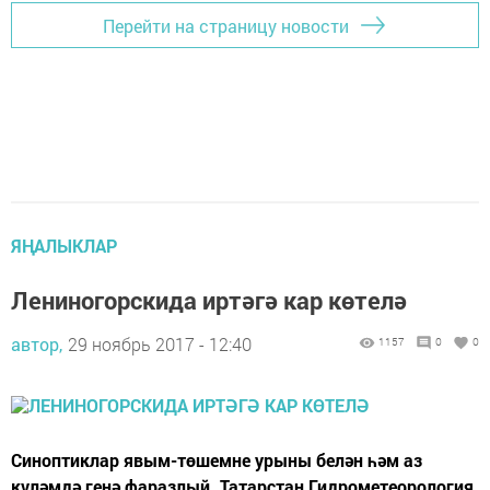
Перейти на страницу новости
ЯҢАЛЫКЛАР
Лениногорскида иртәгә кар көтелә
автор,
29 ноябрь 2017 - 12:40
1157
0
0
Синоптиклар явым-төшемне урыны белән һәм аз
күләмдә генә фаразлый. Татарстан Гидрометеорология