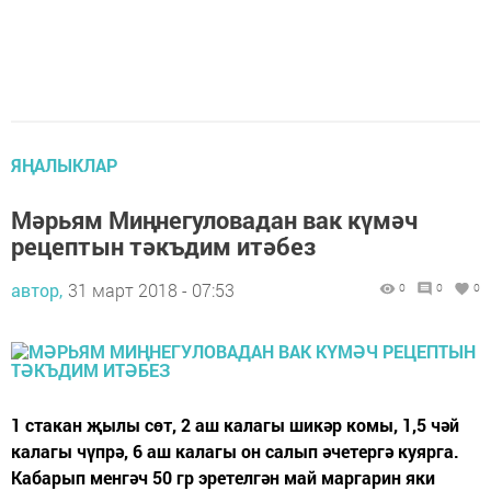
ЯҢАЛЫКЛАР
Мәрьям Миңнегуловадан вак күмәч
рецептын тәкъдим итәбез
автор,
31 март 2018 - 07:53
0
0
0
1 стакан җылы сөт, 2 аш калагы шикәр комы, 1,5 чәй
калагы чүпрә, 6 аш калагы он салып әчетергә куярга.
Кабарып менгәч 50 гр эретелгән май маргарин яки