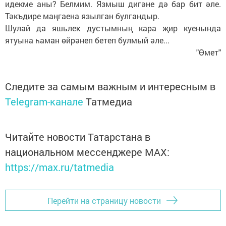
идекме аны? Белмим. Язмыш дигәне дә бар бит әле.
Тәкъдире маңгаена язылган булгандыр.
Шулай да яшьлек дустымның кара җир куенында
ятуына һаман өйрәнеп бетеп булмый әле...
"Өмет"
Следите за самым важным и интересным в
Telegram-канале
Татмедиа
Читайте новости Татарстана в
национальном мессенджере MАХ:
https://max.ru/tatmedia
Перейти на страницу новости