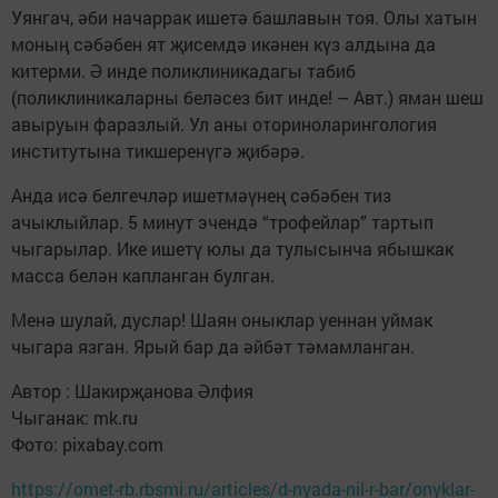
Уянгач, әби начаррак ишетә башлавын тоя. Олы хатын
моның сәбәбен ят җисемдә икәнен күз алдына да
китерми. Ә инде поликлиникадагы табиб
(поликлиникаларны беләсез бит инде! – Авт.) яман шеш
авыруын фаразлый. Ул аны оториноларингология
институтына тикшеренүгә җибәрә.
Анда исә белгечләр ишетмәүнең сәбәбен тиз
ачыклыйлар. 5 минут эчендә “трофейлар” тартып
чыгарылар. Ике ишетү юлы да тулысынча ябышкак
масса белән капланган булган.
Менә шулай, дуслар! Шаян оныклар уеннан уймак
чыгара язган. Ярый бар да әйбәт тәмамланган.
Автор : Шакирҗанова Әлфия
Чыганак: mk.ru
Фото: pixabay.com
https://omet-rb.rbsmi.ru/articles/d-nyada-nil-r-bar/onyklar-