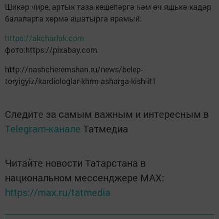
Шикәр чире, артык таза кешеләргә һәм өч яшькә кадәр
балаларга хөрмә ашатырга ярамый.
https://akcharlak.com
фото:https://pixabay.com
http://nashcheremshan.ru/news/belep-
toryigyiz/kardiologlar-khrm-asharga-kish-it1
Следите за самым важным и интересным в
Telegram-канале
Татмедиа
Читайте новости Татарстана в
национальном мессенджере MАХ:
https://max.ru/tatmedia