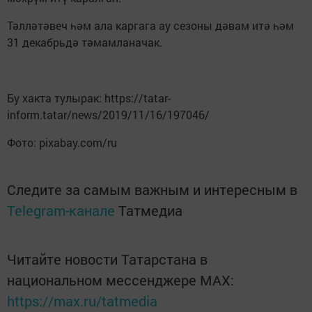
Тәлләтәвеч һәм ала каргага ау сезоны дәвам итә һәм
31 декабрьдә тәмамланачак.
Бу хакта тулырак: https://tatar-
inform.tatar/news/2019/11/16/197046/
Фото: pixabay.com/ru
Следите за самым важным и интересным в
Telegram-канале
Татмедиа
Читайте новости Татарстана в
национальном мессенджере MАХ:
https://max.ru/tatmedia