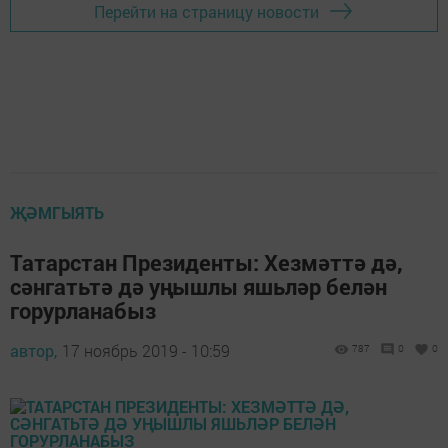
Перейти на страницу новости
ҖӘМГЫЯТЬ
Татарстан Президенты: Хезмәттә дә,
сәнгатьтә дә уңышлы яшьләр белән
горурланабыз
автор,
17 ноябрь 2019 - 10:59
787
0
0