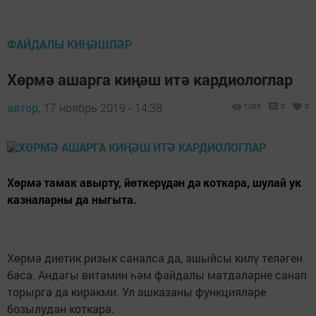
ФАЙДАЛЫ КИҢӘШЛӘР
Хөрмә ашарга киңәш итә кардиологлар
автор,
17 ноябрь 2019 - 14:38
1066
0
0
Хөрмә тамак авырту, йөткерүдән дә коткара, шулай ук
казналарны да ныгыта.
Хөрмә диетик ризык саналса да, ашыйсы килү теләген
баса. Андагы витамин һәм файдалы матдәләрне санап
торырга да кирәкми. Ул ашказаны функцияләре
бозылудан коткара.