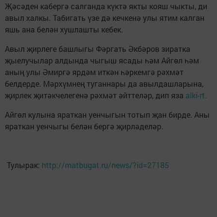
Җәсәден кабергә салганда күктә якты кояш чыкты, ди
авыл халкы. Табигать үзе дә кечкенә улы ятим калган
яшь ана белән хушлашты кебек.
Авыл җирлеге башлыгы Фәргать Әкбәров зиратка
җыелучылар алдында чыгыш ясады һәм Айгөл һәм
аның улы Әмиргә ярдәм иткән һәркемгә рәхмәт
белдерде. Мәрхүмнең туганнары да авылдашларына,
җирлек җитәкчелегенә рәхмәт әйттеләр, дип яза
alki-rt.
Айгөл кулына яраткан уенчыгын тотып җан бирде. Аны
яраткан уенчыгы белән бергә җирләделәр.
Тулырак:
http://matbugat.ru/news/?id=27185