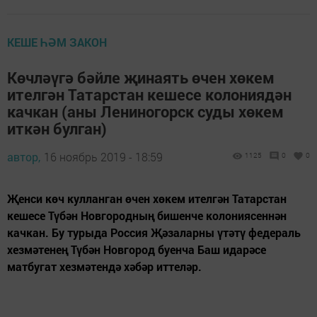
КЕШЕ ҺӘМ ЗАКОН
Көчләүгә бәйле җинаять өчен хөкем
ителгән Татарстан кешесе колониядән
качкан (аны Лениногорск суды хөкем
иткән булган)
автор,
16 ноябрь 2019 - 18:59
1125
0
0
Җенси көч кулланган өчен хөкем ителгән Татарстан
кешесе Түбән Новгородның бишенче колониясеннән
качкан. Бу турыда Россия Җәзаларны үтәтү федераль
хезмәтенең Түбән Новгород буенча Баш идарәсе
матбугат хезмәтендә хәбәр иттеләр.