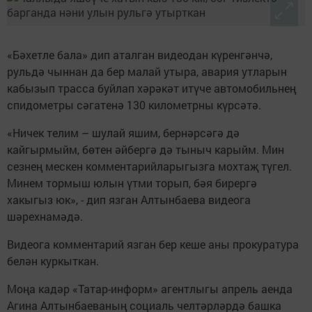
«Бәхетле бала» дип аталган видеодан күренгәнчә,
рульдә чыннан да бер малай утыра, авария утларын
кабызып трасса буйлап хәрәкәт итүче автомобильнең
спидометры сәгатенә 130 километрны күрсәтә.
«Ничек телим – шулай яшим, бернәрсәгә дә
кайгырмыйм, бөтен әйбергә дә тыныч карыйм. Мин
сезнең мескен комментарийларыгызга мохтаҗ түгел.
Минем тормыш юлын үтми торып, бәя бирергә
хакыгыз юк», - дип язган Алтынбаева видеога
шәрехнамәдә.
Видеога комментарий язган бер кеше аны прокуратура
белән куркыткан.
Моңа кадәр «Татар-информ» агентлыгы апрель аенда
Агина Алтынбаеваның социаль челтәрләрдә башка