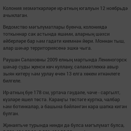
Колония хезмәткәрләре ир-атның югалуын 12 ноябрьдә
ачыклаган.
Ведомство мәгълүматлары буенча, колониядә
тоткыннар сак астында яшәми, аларның шәхси
әйберләре бар һәм гадәти киемнән йөри. Моннан тыш,
алар шәһәр территориясенә эшкә чыга.
Раушан Сәлаховны 2009 елның мартында Лениногорск
шәһәр суды җенси көч куллану, сәламәтлеккә авыр
зыян китерү һәм урлау өчен 13 елга хөкем иткәнлеге
билгеле.
Ир-атның буе 178 см, уртача гәүдәле, чәче - саргылт,
күзләре яшел төстә. Караңгы төстәге куртка, чалбар
һәм ботинкалар, ә башына бәйләнгән кара шапка кигән
булган.
Җинаятьче турында нинди дә булса мәгълүмат булса,