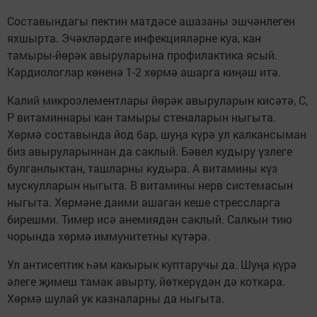
Составындагы пектин матдәсе ашазаны эшчәнлеген
яхшырта. Эчәкләрдәге инфекцияләрне куа, кан
тамыры-йөрәк авыруларына профилактика ясый.
Кардиологлар көненә 1-2 хөрмә ашарга киңәш итә.
Калий микроэлементлары йөрәк авыруларын кисәтә, С,
Р витаминнары кан тамыры стеналарын ныгыта.
Хөрмә составында йод бар, шуңа күрә ул калкансыман
биз авыруларыннан да саклый. Бәвел кудыру үзлеге
булганлыктан, ташларны кудыра. А витамины күз
мускулларын ныгыта. В витамины нерв системасын
ныгыта. Хөрмәне даими ашаган кеше стрессларга
бирешми. Тимер исә анемиядән саклый. Салкын тию
чорында хөрмә иммунитетны күтәрә.
Ул антисептик һәм какырык куптаручы да. Шуңа күрә
әлеге җимеш тамак авырту, йөткерүдән дә коткара.
Хөрмә шулай ук казналарны да ныгыта.