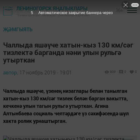
ЛЕНИНОГОРСК ЯҢАЛЫКЛАРЫ
16+
4
Автоматическое закрытие баннера через
"Заман сулышы" газетасы - Лениногорск районы
ҖӘМГЫЯТЬ
Чаллыда яшәүче хатын-кыз 130 км/сәг
тизлектә барганда нәни улын рульгә
утырткан
автор,
17 ноябрь 2019 - 19:01
909
0
0
Чаллыда яшәүче, үзенең низаглары белән танылган
хатын-кыз 130 км/сәг тизлек белән барган вакытта,
кечкенә улын тагын рульгә утырткан. Агина
Алтынбаева социаль челтәрдәге үз сәхифәсендә шул
хакта ролик урнаштырган.