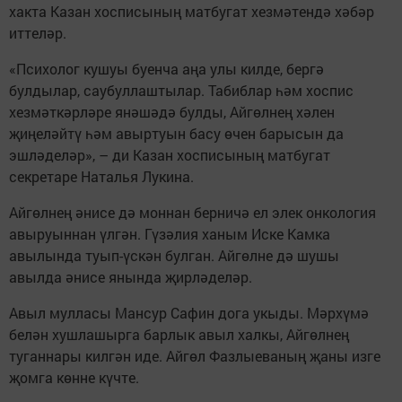
хакта Казан хосписының матбугат хезмәтендә хәбәр
иттеләр.
«Психолог кушуы буенча аңа улы килде, бергә
булдылар, саубуллаштылар. Табиблар һәм хоспис
хезмәткәрләре янәшәдә булды, Айгөлнең хәлен
җиңеләйтү һәм авыртуын басу өчен барысын да
эшләделәр», – ди Казан хосписының матбугат
секретаре Наталья Лукина.
Айгөлнең әнисе дә моннан берничә ел элек онкология
авыруыннан үлгән. Гүзәлия ханым Иске Камка
авылында туып-үскән булган. Айгөлне дә шушы
авылда әнисе янында җирләделәр.
Авыл мулласы Мансур Сафин дога укыды. Мәрхүмә
белән хушлашырга барлык авыл халкы, Айгөлнең
туганнары килгән иде. Айгөл Фазлыеваның җаны изге
җомга көнне күчте.