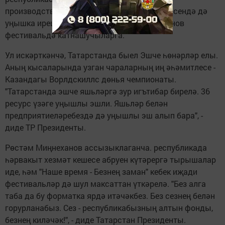
производство кешеләре, әмма сәнгать өлкәсендә дә
уңышка ирештегез", - диде Рөстәм Миңнеханов
фестивальдә катнашучыларга.
Ул искәрткәнчә, Татарстанда быел Эшче һөнәрләр елы.
Аның кысаларында узган чараларның иң әһәмитлесе -
Казандагы Ворлдскиллс дөнья чемпионаты.
"Татарстанда эшче яшьләргә зур игътибар бирелә. 36
ресурс үзәге уңышлы эшли. Яшьләр белән
предприятиеләребездә дә уңышлы эш алып бара", -
диде ТР Президенты.
Рөстәм Миңнеханов ассызыклаганча. республикада
һәрвакыт хезмәт кешесе абруен күтәрергә тырышалар
иде, һәм "Наше время - Безнең заман" кебек иҗади
фестивальләр дә шул максаттан үткәрелә. "Без алга
таба да бу форматка ярдә итәчәкбез. Без сезнең белән
горурланабыз. Сез - республикабызның алтын фонды,
безнең киләчәк!", - диде Татарстан Президенты.