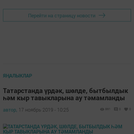
Перейти на страницу новости
ЯҢАЛЫКЛАР
Татарстанда үрдәк, шөлде, бытбылдык
һәм кыр тавыкларына ау тәмамланды
автор,
17 ноябрь 2019 - 10:25
861
0
0