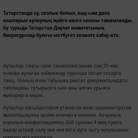
Татарстанда су, сазлык-болын, кыр һәм дала
кошларын аулауның җәйге-көзге сезоны тәмамланды.
Бу турыда Татарстан Дәүләт комитетының
биоресурслар буенча матбугат хезмәте хәбәр итә.
Аучылар соңгы срок тәмамланганнан соң 20 көн
эчендә аулаган хайваннар турында хисап тотарга
тиеш. Моның өчен табышка рөхсәт документындагы
таблицаны тутырырга һәм аны алган урынга
җибәрергә кирәк.
Аучылар кагыйдәләрне үтәмәгән өчен административ
җаваплылыкка җәлеп ителергә мөмкин. Аучының
коралын конфискацияләү, 500 сумнан 4 мең сумга
кадәр штраф салу яки ике елга ауга чыгу хокукыннан
мәхрүм итү каралган.