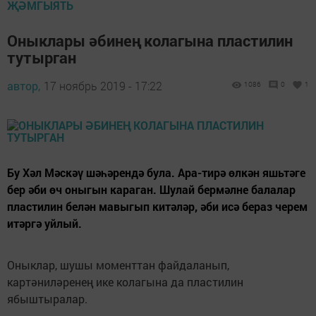
ҖӘМГЫЯТЬ
Оныклары әбинең колагына пластилин
тутырган
автор,
17 ноябрь 2019 - 17:22
1086
0
1
Бу Хәл Мәскәү шәһәрендә була. Ара-тирә өлкән яшьтәге
бер әби өч оныгын караган. Шулай бермәлне балалар
пластилин белән мавыгып китәләр, әби исә бераз черем
итәргә уйлый.
Оныклар, шушы моменттан файдаланып,
картәниләренең ике колагына да пластилин
ябыштыралар.