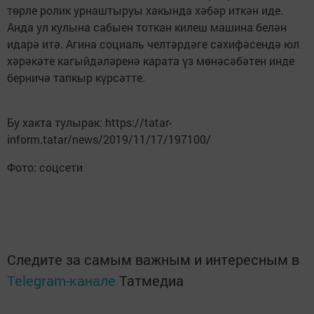
төрле ролик урнаштыруы хакында хәбәр иткән иде.
Анда ул кулына сабыен тоткан килеш машина белән
идарә итә. Агина социаль челтәрдәге сәхифәсендә юл
хәрәкәте кагыйдәләренә карата үз мөнәсәбәтен инде
берничә тапкыр күрсәтте.
Бу хакта тулырак: https://tatar-
inform.tatar/news/2019/11/17/197100/
Фото: соцсети
Следите за самым важным и интересным в
Telegram-канале
Татмедиа