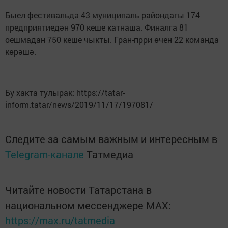
Быел фестивальдә 43 муниципаль райондагы 174
предприятиедән 970 кеше катнаша. Финалга 81
оешмадан 750 кеше чыкты. Гран-прри өчен 22 команда
көрәшә.
Бу хакта тулырак: https://tatar-
inform.tatar/news/2019/11/17/197081/
Следите за самым важным и интересным в
Telegram-канале
Татмедиа
Читайте новости Татарстана в
национальном мессенджере MАХ:
https://max.ru/tatmedia