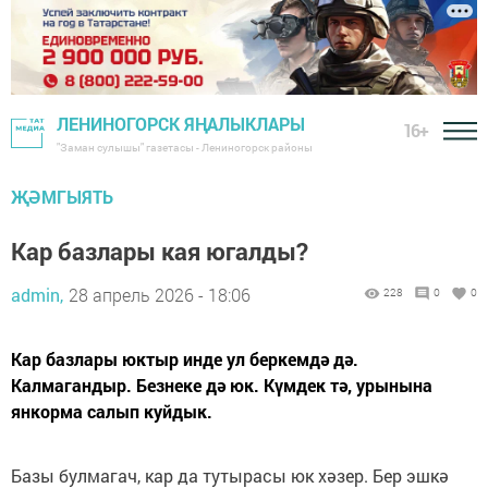
ЛЕНИНОГОРСК ЯҢАЛЫКЛАРЫ
16+
"Заман сулышы" газетасы - Лениногорск районы
ҖӘМГЫЯТЬ
Кар базлары кая югалды?
admin,
28 апрель 2026 - 18:06
228
0
0
Кар базлары юктыр инде ул беркемдә дә.
Калмагандыр. Безнеке дә юк. Күмдек тә, урынына
янкорма салып куйдык.
Базы булмагач, кар да тутырасы юк хәзер. Бер эшкә