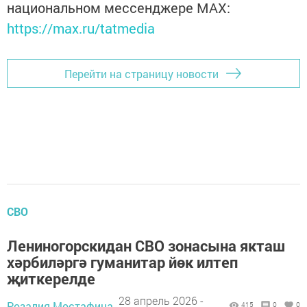
национальном мессенджере MАХ:
https://max.ru/tatmedia
Перейти на страницу новости
СВО
Лениногорскидан СВО зонасына якташ
хәрбиләргә гуманитар йөк илтеп
җиткерелде
28 апрель 2026 -
Розалия Мостафина,
415
0
0