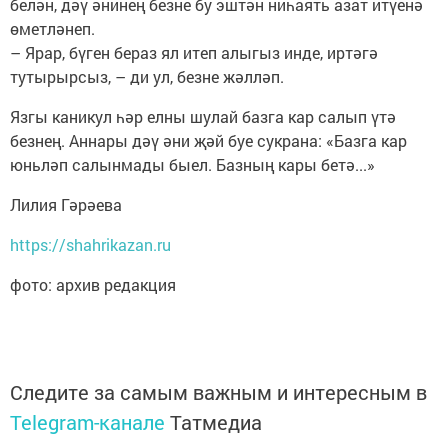
белән, дәү әнинең безне бу эштән ниһаять азат итүенә
өметләнеп.
– Ярар, бүген бераз ял итеп алыгыз инде, иртәгә
тутырырсыз, – ди ул, безне жәлләп.
Язгы каникул һәр елны шулай базга кар салып үтә
безнең. Аннары дәү әни җәй буе сукрана: «Базга кар
юньләп салынмады быел. Базның кары бетә...»
Лилия Гәрәева
https://shahrikazan.ru
фото: архив редакция
Следите за самым важным и интересным в
Telegram-канале
Татмедиа