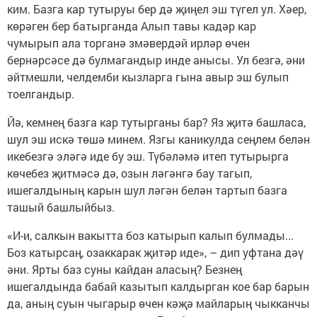
ким. Базга кар тутыруы бер дә җиңел эш түгел ул. Хәер,
көрәген бер батырганда Алып тавы кадәр кар
чумырып ала торганә змәвердәй ирләр өчен
бернәрсәсе дә булмагандыр инде анысы. Ул безгә, әни
әйтмешли, челдемби кызларга гына авыр эш булып
тоелгандыр.
Йә, кемнең базга кар тутырганы бар? Яз җитә башласа,
шул эш искә төшә минем. Язгы каникулда сеңлем белән
икебезгә эләгә иде бу эш. Түбәләмә итеп тутырырга
көчебез җитмәсә дә, озын ләгәнгә бау тагып,
ишегалдының карын шул ләгән белән тартып базга
ташый башлыйбыз.
«И-и, салкын вакытта боз катырып калып булмады...
Боз катырсаң, озаккарак җитәр иде», – дип уфтана дәү
әни. Ярты баз суны кайдан аласың? Безнең
ишегалдында бабай казытып калдырган кое бар барын
да, аның суын чыгарыр өчен кәҗә майларың чыкканчы