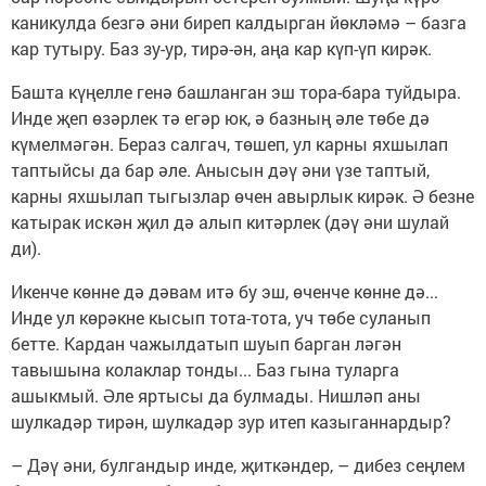
каникулда безгә әни биреп калдырган йөкләмә – базга
кар тутыру. Баз зу-ур, тирә-ән, аңа кар күп-үп кирәк.
Башта күңелле генә башланган эш тора-бара туйдыра.
Инде җеп өзәрлек тә егәр юк, ә базның әле төбе дә
күмелмәгән. Бераз салгач, төшеп, ул карны яхшылап
таптыйсы да бар әле. Анысын дәү әни үзе таптый,
карны яхшылап тыгызлар өчен авырлык кирәк. Ә безне
катырак искән җил дә алып китәрлек (дәү әни шулай
ди).
Икенче көнне дә дәвам итә бу эш, өченче көнне дә...
Инде ул көрәкне кысып тота-тота, уч төбе суланып
бетте. Кардан чажылдатып шуып барган ләгән
тавышына колаклар тонды... Баз гына туларга
ашыкмый. Әле яртысы да булмады. Нишләп аны
шулкадәр тирән, шулкадәр зур итеп казыганнардыр?
– Дәү әни, булгандыр инде, җиткәндер, – дибез сеңлем