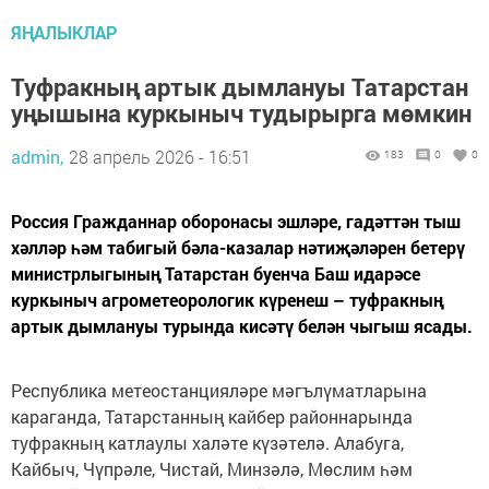
ЯҢАЛЫКЛАР
Туфракның артык дымлануы Татарстан
уңышына куркыныч тудырырга мөмкин
admin,
28 апрель 2026 - 16:51
183
0
0
Россия Гражданнар оборонасы эшләре, гадәттән тыш
хәлләр һәм табигый бәла-казалар нәтиҗәләрен бетерү
министрлыгының Татарстан буенча Баш идарәсе
куркыныч агрометеорологик күренеш – туфракның
артык дымлануы турында кисәтү белән чыгыш ясады.
Республика метеостанцияләре мәгълүматларына
караганда, Татарстанның кайбер районнарында
туфракның катлаулы халәте күзәтелә. Алабуга,
Кайбыч, Чүпрәле, Чистай, Минзәлә, Мөслим һәм