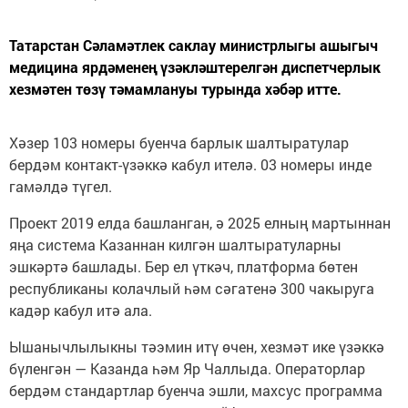
Татарстан Сәламәтлек саклау министрлыгы ашыгыч
медицина ярдәменең үзәкләштерелгән диспетчерлык
хезмәтен төзү тәмамлануы турында хәбәр итте.
Хәзер 103 номеры буенча барлык шалтыратулар
бердәм контакт-үзәккә кабул ителә. 03 номеры инде
гамәлдә түгел.
Проект 2019 елда башланган, ә 2025 елның мартыннан
яңа система Казаннан килгән шалтыратуларны
эшкәртә башлады. Бер ел үткәч, платформа бөтен
республиканы колачлый һәм сәгатенә 300 чакыруга
кадәр кабул итә ала.
Ышанычлылыкны тәэмин итү өчен, хезмәт ике үзәккә
бүленгән — Казанда һәм Яр Чаллыда. Операторлар
бердәм стандартлар буенча эшли, махсус программа