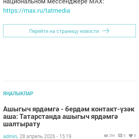
национальном мессенджере MАХ:
https://max.ru/tatmedia
Перейти на страницу новости
ЯҢАЛЫКЛАР
Ашыгыч ярдәмгә - бердәм контакт-үзәк
аша: Татарстанда ашыгыч ярдәмгә
шалтырату
admin,
28 апрель 2026 - 15:19
254
0
0