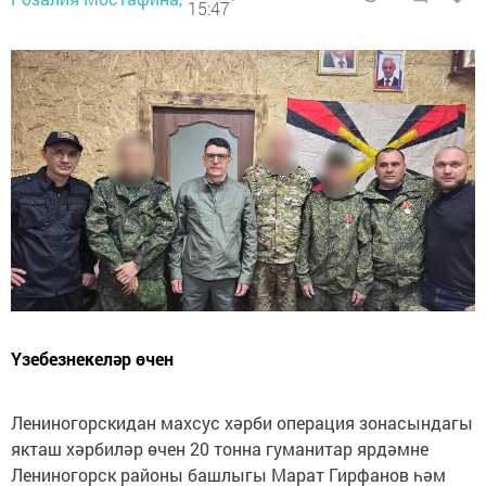
15:47
Үзебезнекеләр өчен
Лениногорскидан махсус хәрби операция зонасындагы
якташ хәрбиләр өчен 20 тонна гуманитар ярдәмне
Лениногорск районы башлыгы Марат Гирфанов һәм