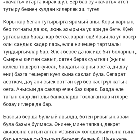
«качать» итәргә кирәк шул. Бер баз су «качать» итеп
тутыру безнең кулдан килерлек эш түгел.
Коры кар белән тутырырга ярамый аны. Коры карның
бер тотнагы да юк, июнь ахырына ук эри дә бетә. Җәй
уртасында базда кар бетсә, харап эш! Ярый ла ул хәзер
олы сандык кадәр ларь, әллә ничәшәр тартмалы
туңдыргычлар бар. Элек берсе дә юк иде бит боларның.
Сыерны кичтән савып, сөтен бераз суыткач (җылы
килеш төшереп куйсаң, баздагы карны эретә, ди дәү
әни) базга төшереп куеп кына саклап була. Сепарат
аерткач, дәү әни сыек сөттән зур бер кәстрүл катык
оета. Анысын да саклар өчен баз кирәк. Базда әле
тагын өчәр литрлы банкаларда тозлаган каз итләре,
бозау итләре дә бар.
Базсыз бер дә булмый авылда, бөтен ризыгың әрәм
була базың булмаса. Әнинең мине тапкач, декрет
акчасына сатып алган «Свияга» холодильнигына гына
бар нәрсәне сыйдырып бетереп булмый. Шуңа күрә