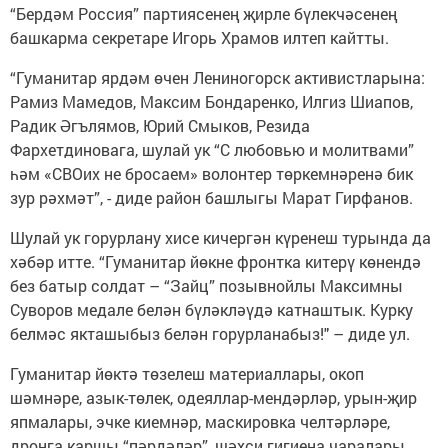
“Бердәм Россия” партиясенең җирле бүлекчәсенең
башкарма секретаре Игорь Храмов илтеп кайтты.
“Гуманитар ярдәм өчен Лениногорск активистларына:
Рамиз Мамедов, Максим Бондаренко, Илгиз Шиапов,
Радик Әгълямов, Юрий Смыков, Резида
Фархетдиновага, шулай ук “С любовью и молитвами”
һәм «СВОих не бросаем» волонтер төркемнәренә бик
зур рәхмәт”, - диде район башлыгы Марат Гирфанов.
Шулай ук горурлану хисе кичергән күренеш турында да
хәбәр итте. “Гуманитар йөкне фронтка китерү көнендә
без батыр солдат – “Зайц” позывнойлы Максимны
Суворов медале белән бүләкләүдә катнаштык. Курку
белмәс якташыбыз белән горурланабыз!" – диде ул.
Гуманитар йөктә төзелеш материаллары, окоп
шәмнәре, азык-төлек, одеяллар-мендәрләр, урын-җир
япмалары, эчке киемнәр, маскировка челтәрләре,
дронга каршы “пәрдәләр”, шәхси гигиена чаралары,