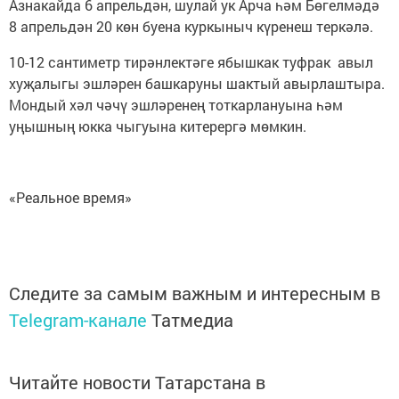
Азнакайда 6 апрельдән, шулай ук Арча һәм Бөгелмәдә
8 апрельдән 20 көн буена куркыныч күренеш теркәлә.
10-12 сантиметр тирәнлектәге ябышкак туфрак авыл
хуҗалыгы эшләрен башкаруны шактый авырлаштыра.
Мондый хәл чәчү эшләренең тоткарлануына һәм
уңышның юкка чыгуына китерергә мөмкин.
«Реальное время»
Следите за самым важным и интересным в
Telegram-канале
Татмедиа
Читайте новости Татарстана в