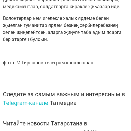
медикаментлар, солдатларга кирәкле җиһазлар иде.
Волонтерлар һәм игелекле халык ярдәме белән
җыелган гуманитар ярдәм безнең хәрбиләребезнең
хәлен җиңеләйтсен, аларга җиңүгә таба адым ясарга
бер этәргеч булсын.
фото: М.Гирфанов телеграм-каналыннан
Следите за самым важным и интересным в
Telegram-канале
Татмедиа
Читайте новости Татарстана в