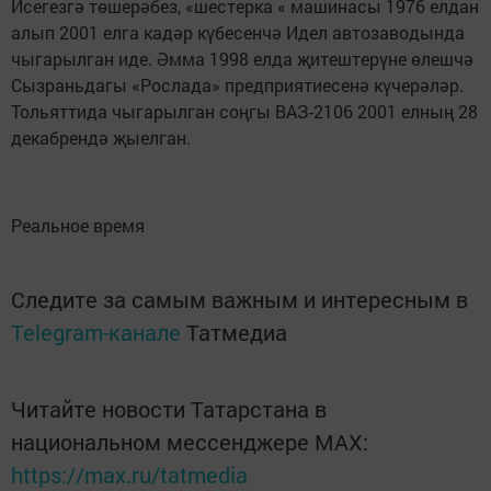
Исегезгә төшерәбез, «шестерка « машинасы 1976 елдан
алып 2001 елга кадәр күбесенчә Идел автозаводында
чыгарылган иде. Әмма 1998 елда җитештерүне өлешчә
Сызраньдагы «Рослада» предприятиесенә күчерәләр.
Тольяттида чыгарылган соңгы ВАЗ-2106 2001 елның 28
декабрендә җыелган.
Реальное время
Следите за самым важным и интересным в
Telegram-канале
Татмедиа
Читайте новости Татарстана в
национальном мессенджере MАХ:
https://max.ru/tatmedia