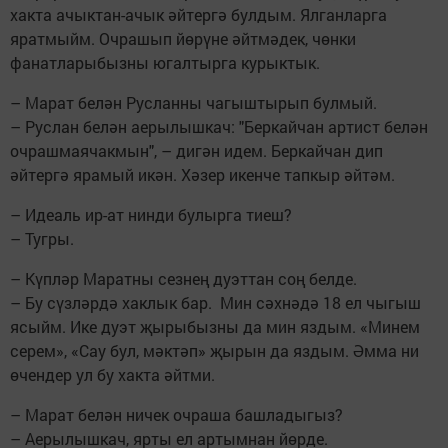
хакта ачыктан-ачык әйтергә булдым. Ялганларга
яратмыйм. Очрашып йөрүне әйтмәдек, чөнки
фанатларыбызны югалтырга курыктык.
– Марат белән Русланны чагыштырып булмый.
– Руслан белән аерылышкач: "Беркайчан артист белән
очрашмаячакмын", – дигән идем. Беркайчан дип
әйтергә ярамый икән. Хәзер икенче тапкыр әйтәм.
– Идеаль ир-ат нинди булырга тиеш?
– Тугры.
– Күпләр Маратны сезнең дуэттан соң белде.
– Бу сүзләрдә хаклык бар. Мин сәхнәдә 18 ел чыгыш
ясыйм. Ике дуэт җырыбызны да мин яздым. «Минем
серем», «Сау бул, мәктәп» җырын да яздым. Әмма ни
өчендер ул бу хакта әйтми.
– Марат белән ничек очраша башладыгыз?
– Аерылышкач, ярты ел артымнан йөрде.