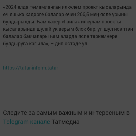
«2024 елда тәмамланган илкүләм проект кысаларында
өч яшькә кадәрге балалар өчен 266,5 мең ясле урыны
булдырылды. Һәм хәзер «Гаилә» илкүләм проекты
кысаларында шулай ук аерым блок бар, ул шул исәптән
балалар бакчалары һәм аларда ясле төркемнәре
булдыруга кагыла», – дип өстәде ул.
https://tatar-inform.tatar
Следите за самым важным и интересным в
Telegram-канале
Татмедиа