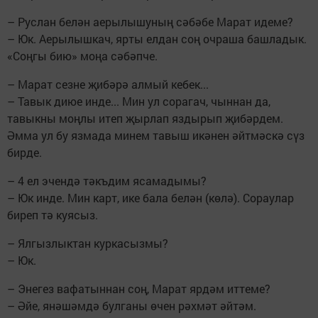
– Руслан белән аерылышуның сәбәбе Марат идеме?
– Юк. Аерылышкач, ярты елдан соң очраша башладык.
«Соңгы бию» моңа сәбәпче.
– Марат сезне җибәрә алмый кебек...
– Тавык диюе инде... Мин ул сорагач, чыннан да,
тавыкны моңлы итеп җырлап яздырып җибәрдем.
Әмма ул бу язмада минем тавыш икәнен әйтмәскә сүз
бирде.
– 4 ел эчендә тәкъдим ясамадымы?
– Юк инде. Мин карт, ике бала белән (көлә). Сораулар
биреп тә куясыз.
– Ялгызлыктан куркасызмы?
– Юк.
– Энегез вафатыннан соң, Марат ярдәм иттеме?
– Әйе, янәшәмдә булганы өчен рәхмәт әйтәм.