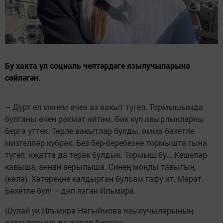
Бу хакта ул социаль челтәрдәге язылучыларына
сөйләгән.
– Дүрт ел минем өчен аз вакыт түгел. Тормышымда
булганы өчен рәхмәт әйтәм. Бик күп авырлыкларны
бергә үттек. Төрле вакытлар булды, әмма бәхетле
мизгелләр күбрәк. Без бер-беребезне тормышта гына
түгел, иҗатта да терәк булдык. Тормыш бу... Кешеләр
кавыша, аннан аерылыша. Синең моңлы тавыгың
(көлә). Хәтереңне калдырган булсам гафу ит, Марат.
Бәхетле бул! – дип язган Ильмира.
Шулай ук Ильмира Нәгыймова язылучыларының
сорауларына да җавап биргән: