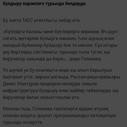
булдыру кирәклеге турында белдерде.
Бу хакта ТАСС агентлыгы хәбәр итә.
«Күпләргә баланы көне буе бирергә кирәкми. Өч-дүрт
сәгать җитәрлек булырга мөмкин. Һәм шуның өчен
мондый бүлмәләр булдыру бик тә мөһим. Сүз югары
уку йортлары системасы турында гына түгел, эш
бирүчеләр хакында да бара», - диде Голикова.
Ул шулай ук бу юнәлештә инде эш алып барылуын
билгеләп үтте. Аерым алганда, Россия вице-премьеры
Денис Мантуров предприятиеләрдә тиешле
инфраструктура булдыру өчен кайбер төбәкләрдә эш
бирүчеләр белән хезмәттәшлек итә.
Моннан тыш, Голикова гаиләләргә ярдәм итүнең
моннан алдагы дәүләт программалары нәтиҗәләре
турында искәртте.