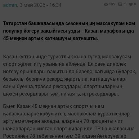
admin,
3 май 2026 - 16:34
185
0
0
Татарстан башкаласында сезонның иң массакүләм һәм
популяр йөгерү вакыйгасы узды - Казан марафонында
45 меңнән артык катнашучы катнашты.
Казан күптән инде туристлык кына түгел, массакүләм
спорт җәлеп итү урынына әйләнде. Ел саен диярлек
йөгерү ярышлары вакытында биредә, кагыйдә буларак,
берьюлы берничә рекорд яңартыла: катнашучылар
саны буенча, трасса рекордлары, спортчыларның
шәхси рекордлары һәм, ниһаять, ил рекордлары.
Быел Казан 45 меңнән артык спортчы һәм
һәвәскәрләрне кабул итеп, массакүләм күрсәткечләр
арту өметләрен аклады, аларның 70 проценты чит
шәһәрләрдән килгән спортчылар иде. ТР башкаласына
Россиянең 78 төбәгеннән һәм 39 илдән йөгерүчеләр