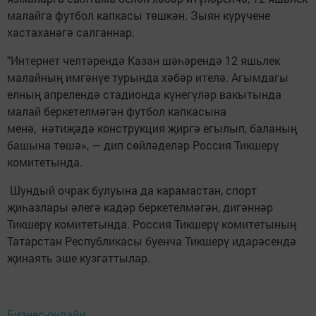
малайга футбол капкасы төшкән. Зыян күрүчене
хастаханәгә салганнар.
"Интернет челтәрендә Казан шәһәрендә 12 яшьлек
малайның имгәнүе турында хәбәр ителә. Агымдагы
елның апрелендә стадионда күнегүләр вакытында
малай беркетелмәгән футбол капкасына
менә, нәтиҗәдә конструкция җиргә егылып, баланың
башына төшә», — дип сөйләделәр Россия Тикшерү
комитетында.
Шундый очрак булуына да карамастан, спорт
җиһазлары әлегә кадәр беркетелмәгән, дигәннәр
Тикшерү комитетында. Россия Тикшерү комитетының
Татарстан Республикасы буенча Тикшерү идарәсендә
җинаять эше кузгаттылар.
Бизнес-онлайн