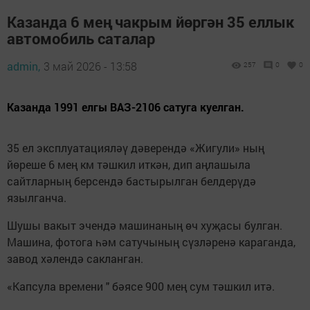
Казанда 6 мең чакрым йөргән 35 еллык
автомобиль саталар
admin,
3 май 2026 - 13:58
257
0
0
Казанда 1991 елгы ВАЗ-2106 сатуга куелган.
35 ел эксплуатацияләү дәверендә «Жигули» ның
йөреше 6 мең км тәшкил иткән, дип аңлашыла
сайтларның берсендә бастырылган белдерүдә
язылганча.
Шушы вакыт эчендә машинаның өч хуҗасы булган.
Машина, фотога һәм сатучының сүзләренә караганда,
завод хәлендә сакланган.
«Капсула времени " бәясе 900 мең сум тәшкил итә.