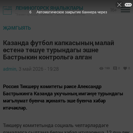
ЛЕНИНОГОРСК ЯҢАЛЫКЛАРЫ
16+
5
Автоматическое закрытие баннера через
"Заман сулышы" газетасы - Лениногорск районы
ҖӘМГЫЯТЬ
Казанда футбол капкасының малай
өстенә төшүе турындагы эшне
Бастрыкин контрольгә алган
admin,
3 май 2026 - 19:28
199
0
0
Россия Тикшерү комитеты рәисе Александр
Бастрыкинга Казанда укучының имгәнүе турындагы
мәгълүмат буенча җинаять эше буенча хәбәр
итәчәкләр.
Тикшерү комитетында социаль челтәрләрдәге
язмаларга сылтама белән хәбәр итүләренчә, 12 яшьлек