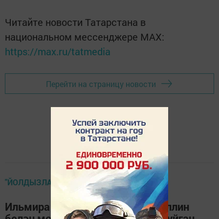
Читайте новости Татарстана в
национальном мессенджере MАХ:
https://max.ru/tatmedia
Перейти на страницу новости
"ЙОЛДЫЗЛАР" ТОРМЫШЫ
Ильмира Нәгыймова Марат Яруллин
белән мөнәсәбәтләренә нокта куйган