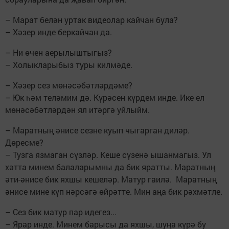
– Марат белән уртак видеолар кайчан була?
– Хәзер инде беркайчан да.
– Ни өчен аерылыштыгыз?
– Холыкларыбыз туры килмәде.
– Хәзер сез мөнәсәбәтләрдәме?
– Юк һәм теләмим дә. Күрәсен күрдем инде. Ике ел
мөнәсәбәтләрдән ял итәргә уйлыйм.
– Маратның әнисе сезне куып чыгарган диләр.
Дөресме?
– Тузга язмаган сүзләр. Кеше сүзенә ышанмагыз. Ул
хәтта минем балаларымны да бик яратты. Маратның
әти-әнисе бик яхшы кешеләр. Матур гаилә. Маратның
әнисе мине күп нәрсәгә өйрәтте. Мин аңа бик рәхмәтле.
– Сез бик матур пар идегез...
– Ярар инде. Минем барысы да яхшы, шуңа күрә бу