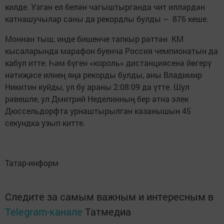
килде. Узган ел белән чагыштырганда чит илләрдән
катнашучылар саны да рекордлы булды – 876 кеше.
Моннан тыш, инде бишенче тапкыр рәттән КМ
кысаларында марафон буенча Россия чемпионатын да
кабул итте. Һәм бүген «король» дистанциясенә йөгерү
нәтиҗәсе илнең яңа рекорды булды, аны Владимир
Никитин куйды, ул бу араны 2:08:09 да үтте. Шул
рәвешле, ул Дмитрий Неделинның бер атна элек
Дюссельдорфта урнаштырылган казанышын 45
секундка узып китте.
Татар-информ
Следите за самым важным и интересным в
Telegram-канале
Татмедиа