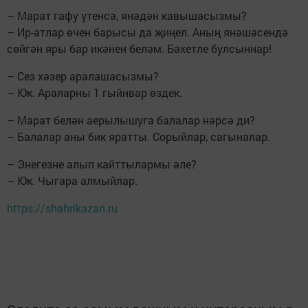
– Марат гафу үтенсә, янәдән кавышасызмы?
– Ир-атлар өчен барысы да җиңел. Аның янәшәсендә
сөйгән яры бар икәнен беләм. Бәхетле булсыннар!
– Сез хәзер аралашасызмы?
– Юк. Араларны 1 гыйнвар өздек.
– Марат белән аерылышуга балалар нәрсә ди?
– Балалар аны бик яратты. Сорыйлар, сагыналар.
– Энегезне алып кайттылармы әле?
– Юк. Чыгара алмыйлар.
https://shahrikazan.ru