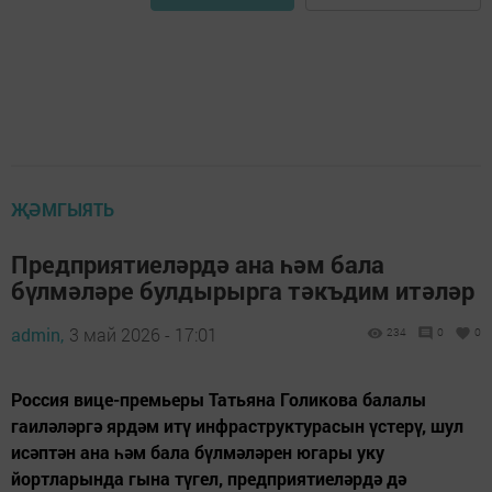
ҖӘМГЫЯТЬ
Предприятиеләрдә ана һәм бала
бүлмәләре булдырырга тәкъдим итәләр
admin,
3 май 2026 - 17:01
234
0
0
Россия вице-премьеры Татьяна Голикова балалы
гаиләләргә ярдәм итү инфраструктурасын үстерү, шул
исәптән ана һәм бала бүлмәләрен югары уку
йортларында гына түгел, предприятиеләрдә дә