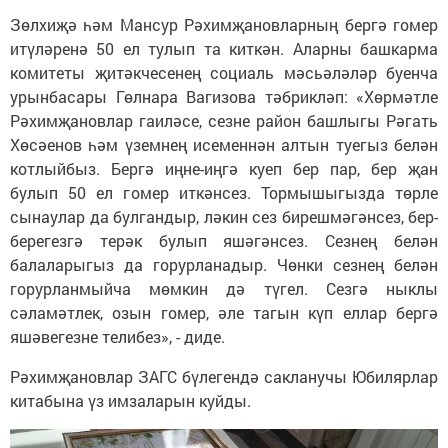
Зөлхиҗә һәм Мансур Рәхимҗановларның бергә гомер
итүләренә 50 ел тулып та киткән. Аларны башкарма
комитеты җитәкчесенең социаль мәсьәләләр буенча
урынбасары Гөлнара Вагизова тәбрикләп: «Хөрмәтле
Рәхимҗановлар гаиләсе, сезне район башлыгы Рәгать
Хөсәенов һәм үземнең исеменнән алтын туегыз белән
котлыйбыз. Бергә иңне-иңгә куеп бер пар, бер җан
булып 50 ел гомер иткәнсез. Тормышыгызда төрле
сынаулар да булгандыр, ләкин сез бирешмәгәнсез, бер-
берегезгә терәк булып яшәгәнсез. Сезнең белән
балаларыгыз да горурланадыр. Чөнки сезнең белән
горурланмыйча мөмкин дә түгел. Сезгә ныклы
сәламәтлек, озын гомер, әле тагын күп еллар бергә
яшәвегезне телибез», - диде.
Рәхимҗановлар ЗАГС бүлегендә сакланучы Юбилярлар
китабына үз имзаларын куйды.