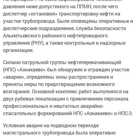
давления ниже допустимого на ППМН, после чего
диспетчер «остановил» транспортировку нефти на
участке трубопровода. Были оповещены оперативные и
диспетчерские подразделения, служба безопасности
Альметьевского районного нефтепроводного
управления (РНУ), а также контрольные и надзорные
организации.
Силами патрульной группы нефтеперекачивающей
(НПС) «Азнакаево» был обнаружен и огражден участок
«аварии», определены зоны распространения и
приняты меры по предотвращению возможного
возгорания. Основной комплекс работ выполнялся на
двух рубежах локализации с привлечением персонала
профессиональных и нештатных аварийно-
спасательных формирований НПС «Азнакаево» и НПС-3.
Условная авария на подводном переходе
магистрального трубопровода была оперативно