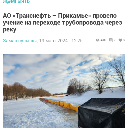
ҖӘМГЫЯТЬ
АО «Транснефть – Прикамье» провело
учение на переходе трубопровода через
реку
Заман сулышы,
19 март 2024 - 12:25
436
0
0