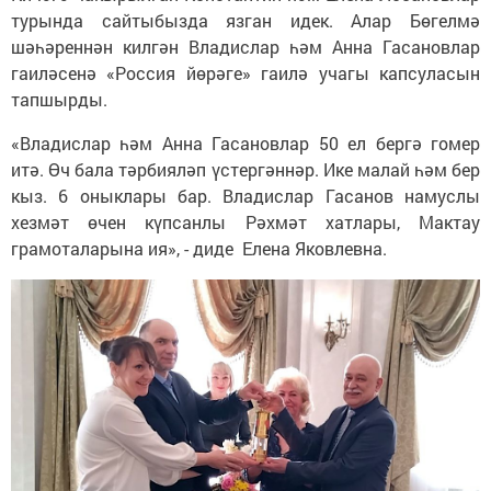
турында сайтыбызда язган идек. Алар Бөгелмә
шәһәреннән килгән Владислар һәм Анна Гасановлар
гаиләсенә «Россия йөрәге» гаилә учагы капсуласын
тапшырды.
«Владислар һәм Анна Гасановлар 50 ел бергә гомер
итә. Өч бала тәрбияләп үстергәннәр. Ике малай һәм бер
кыз. 6 оныклары бар. Владислар Гасанов намуслы
хезмәт өчен күпсанлы Рәхмәт хатлары, Мактау
грамоталарына ия», - диде Елена Яковлевна.