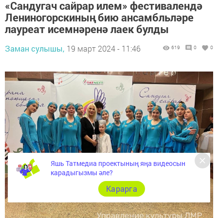
«Сандугач сайрар илем» фестивалендә
Лениногорскиның бию ансамбльләре
лауреат исемнәренә лаек булды
Заман сулышы,
19 март 2024 - 11:46
619
0
0
Яшь Татмедиа проектының яңа видеосын
карадыгызмы әле?
Карарга