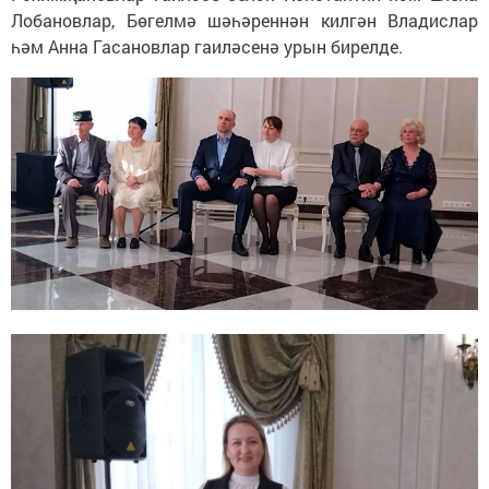
Лобановлар, Бөгелмә шәһәреннән килгән Владислар
һәм Анна Гасановлар гаиләсенә урын бирелде.