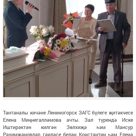
Тантаналы кичәне Лениногорск ЗАГС бүлеге җитәкчесе
Елена Миңнегалләмова ачты. Зал түрендә Иске
Иштирәктән килгән Зөлхиҗә һәм Мансур
Рәхимҗановлар гаиләсе белән Константин һәм Елена