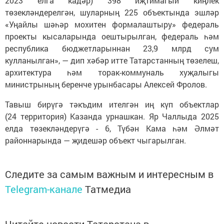
2023 елга кадәр) 398 иҗтимагый киңлек
төзекләндерелгән, шуларның 225 объектында эшләр
«Уңайлы шәһәр мохитен формалаштыру» федераль
проекты кысаларында оештырылган, федераль һәм
республика бюджетларыннан 23,9 млрд сум
кулланылган», — дип хәбәр итте Татарстанның төзелеш,
архитектура һәм торак-коммуналь хуҗалыгы
министрының беренче урынбасары Алексей Фролов.
Тавыш бирүгә тәкъдим ителгән иң күп объектлар
(24 территория) Казанда урнашкан. Яр Чаллыда 2025
елда төзекләндерүгә - 6, Түбән Кама һәм Әлмәт
районнарында — җидешәр объект чыгарылган.
Следите за самым важным и интересным в
Telegram-канале
Татмедиа
Читайте новости Татарстана в