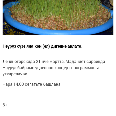
Нәүрүз сүзе яңа көн (ел) дигәнне аңлата.
Лениногорскида 21 нче мартта, Мәдәният сараенда
Нәүрүз бәйрәме уңаеннан концерт программасы
үткәреләчәк.
Чара 14.00 сәгатьтә башлана.
6+