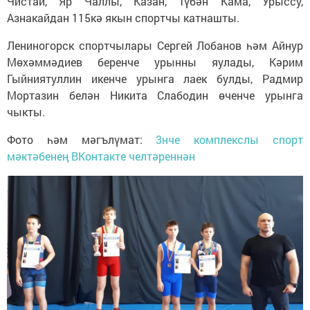
Чистай, Яр Чаллы, Казан, Түбән Кама, Урыссу,
Азнакайдан 115кә якын спортчы катнашты.
Лениногорск спортчылары Сергей Лобанов һәм Айнур
Мөхәммәдиев беренче урынны яулады, Кәрим
Гыйниятуллин икенче урынга лаек булды, Радмир
Мортазин белән Никита Слабодин өченче урынга
чыкты.
Фото һәм мәгълүмат:
3нче комплекслы спорт
мәктәбенең ВКонтакте челтәреннән