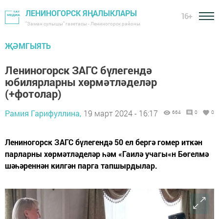
ЛЕНИНОГОРСК ЯҢАЛЫКЛАРЫ
16+
"Заман сулышы" газетасы - Лениногорск районы
ҖӘМГЫЯТЬ
Лениногорск ЗАГС бүлегендә
юбилярларны хөрмәтләделәр
(+фотолар)
Рамия Гарифуллина,
19 март 2024 - 16:17
664
0
0
Лениногорск ЗАГС бүлегендә 50 ел бергә гомер иткән
парларны хөрмәтләделәр һәм «Гаилә учагы«н Бөгелмә
шәһәреннән килгән парга тапшырдылар.