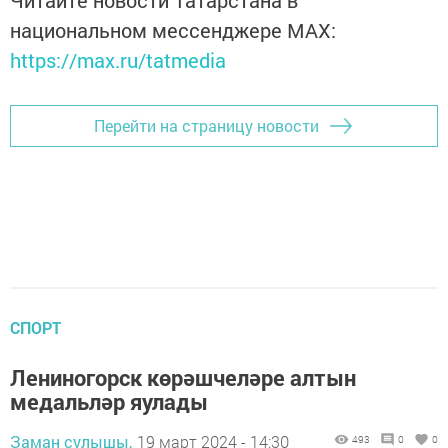
национальном мессенджере MАХ:
https://max.ru/tatmedia
Перейти на страницу новости
СПОРТ
Лениногорск көрәшчеләре алтын
медальләр яулады
Заман сулышы,
19 март 2024 - 14:30
493
0
0