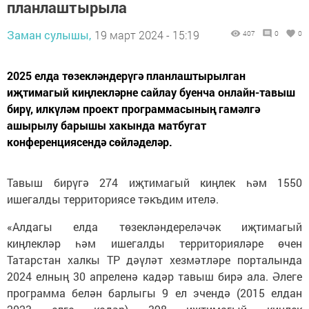
планлаштырыла
Заман сулышы,
19 март 2024 - 15:19
407
0
0
2025 елда төзекләндерүгә планлаштырылган
иҗтимагый киңлекләрне сайлау буенча онлайн-тавыш
бирү, илкүләм проект программасының гамәлгә
ашырылу барышы хакында матбугат
конференциясендә сөйләделәр.
Тавыш бирүгә 274 иҗтимагый киңлек һәм 1550
ишегалды территориясе тәкъдим ителә.
«Алдагы елда төзекләндереләчәк иҗтимагый
киңлекләр һәм ишегалды территорияләре өчен
Татарстан халкы ТР дәүләт хезмәтләре порталында
2024 елның 30 апреленә кадәр тавыш бирә ала. Әлеге
программа белән барлыгы 9 ел эчендә (2015 елдан