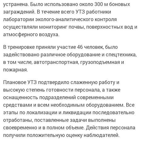
устранена. Было использовано около 300 м боновых
заграждений. В течение всего УТЗ работники
лаборатории эколого-аналитического контроля
осуществляли мониторинг почвы, поверхностных вод и
атмосферного воздуха.
В тренировке приняли участие 46 человек, было
задействовано различное оборудование и спецтехника,
в том числе, автотранспортная, грузоподъемная и
пожарная.
Плановое УТЗ подтвердило слаженную работу и
высокую степень готовности персонала, а также
оснащенность подразделений современными
средствами и всем необходимым оборудованием. Все
этапы по локализации и ликвидации последовательно
отработаны, поставленные задачи выполнены
своевременно и в полном объеме. Действия персонала
получили положительную оценку наблюдателей.