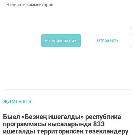
Отправить
Авторизоваться
ҖӘМГЫЯТЬ
Быел «Безнең ишегалды» республика
программасы кысаларында 833
ишегалды территориясен төзекләндерү