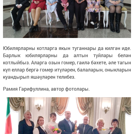
Юбилярларны котларга якын туганнары да килгән иде.
Барлык юбилярларны да алтын туйлары белән
котлыйбыз. Аларга озын гомер, гаилә бәхете, әле тагын
күп еллар бергә гомер итүләрен, балаларын, оныкларын
куандырып яшәүләрен телибез.
Рамия Гарифуллина, автор фотолары.