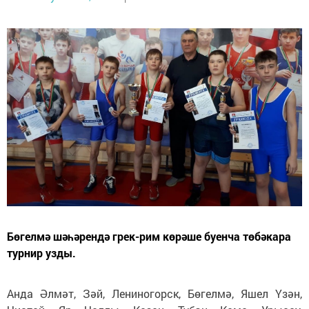
Бөгелмә шәһәрендә грек-рим көрәше буенча төбәкара
турнир узды.
Анда Әлмәт, Зәй, Лениногорск, Бөгелмә, Яшел Үзән,