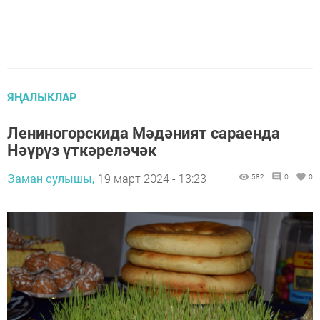
ЯҢАЛЫКЛАР
Лениногорскида Мәдәният сараенда
Нәүрүз үткәреләчәк
Заман сулышы,
19 март 2024 - 13:23
582
0
0