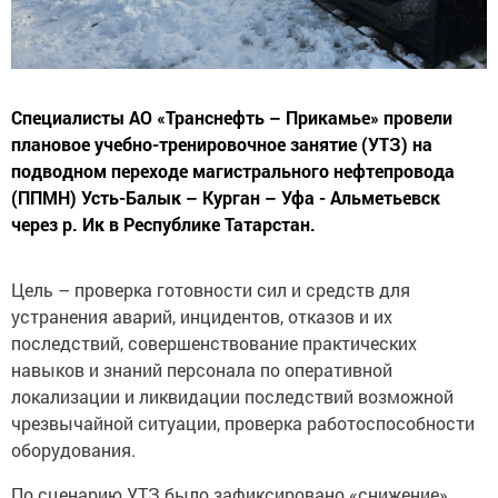
Специалисты АО «Транснефть – Прикамье» провели
плановое учебно-тренировочное занятие (УТЗ) на
подводном переходе магистрального нефтепровода
(ППМН) Усть-Балык – Курган – Уфа - Альметьевск
через р. Ик в Республике Татарстан.
Цель – проверка готовности сил и средств для
устранения аварий, инцидентов, отказов и их
последствий, совершенствование практических
навыков и знаний персонала по оперативной
локализации и ликвидации последствий возможной
чрезвычайной ситуации, проверка работоспособности
оборудования.
По сценарию УТЗ было зафиксировано «снижение»