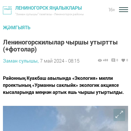
ЛЕНИНОГОРСК ЯҢАЛЫКЛАРЫ
16+
"Заман сулышы" газетасы - Лениногорск районы
ҖӘМГЫЯТЬ
Лениногорскилылар чыршы утыртты
(+фотолар)
Заман сулышы,
7 май 2024 - 08:15
488
0
0
Районның Куакбаш авылында «Экология» милли
проектының «Урманны саклыйк» экологик акциясе
кысаларында меңнән артык яшь чыршы утыртылды.