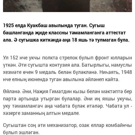
1925 елда Куакбаш авылында туган. Сугыш
башланганда җиде классны тәмамланганга аттестат
ала. Ә сугышка киткәндә аңа 18 яшь тә тулмаган була.
Ул 152 нче укчы полкта стрелок булып фронт юлларын
үткән. Әти сугышта контузия ала. Батырлыгы, намуслы
хезмәте өчен 9 медаль белән бүләкләнә. Ниһаять, 1948
нче елның июнендә туган авылына әйләнеп кайта.
Өйләнә. Әни, Наҗия Гиматдин кызы белән мәктәптә бер
парта артында утырган булалар. Әни иң яхшы укучы,
уку тәмамлангач аңа чабата бүләк итәләр. Чабата ул -
хәзерге заманның алтын медале.
Сугыштан соң әти механизатор, озак еллар комбайнчы
булып эшләгән.