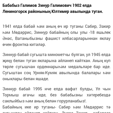
Бабабыз Галимов Зинур Галимович 1902 елда
Лениногорск районының Юлтимер авылында туган.
1941 елда бабай һәм аның өч ир туганы Сабир, Закир
һәм Мөдәррис, Зиннур бабайның олы улы -18 яшьлек
Әнәс, Ватаныбызны фашист илбасарларыннан яклау
өчен фронтка китәләр.
Зиннур бабай сугышта минометчы булган, ул 1945 елда
җиңү белән туган якларына әйләнеп кайткан. Аның күп
төрле сугышчан орденнарыһәм медальләре бар иде.
Сугыштан соң Урняк-Кумяк авылында балалары һәм
оныклары белән яшәде.
Зиннур бабай 1995 нче елда вафат булды, Ул чын
Тормыш агачы иде, без бабабызны хәтеребездә
саклыйбыз һәм аның белән горурланабыз!.
Бабайның ике ир туганы- Сабир һәм Мөдәррис тә
сугыштан әйләнеп кайткан. Энесе Закир –хәбәрсез