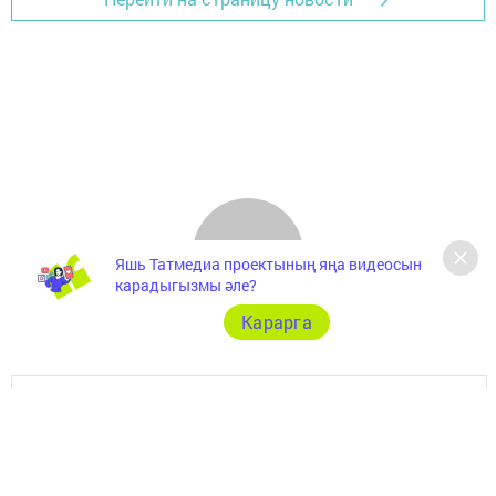
Яшь Татмедиа проектының яңа видеосын
карадыгызмы әле?
Карарга
Главная
Төрле темалар