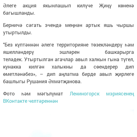
Әлеге акция якынлашып килүче Җиңү көненә
багышланды.
Берничә сәгать эчендә меңнән артык яшь чыршы
утыртылды.
"Без күптәннән әлеге территорияне төзекләндерү һәм
яшелләндерү эшләрен башкарырга
теләдек. Утыртылган агачлар авыл халкын гына түгел,
кунакка килгән халыкны да сөендерер дип
өметләнәбез», – дип аңлатма бирде авыл җирлеге
башлыгы Рушания Әхмәтҗанова.
Фото һәм мәгълүмат
Лениногорск мэриясенең
ВКонтакте челтәреннән