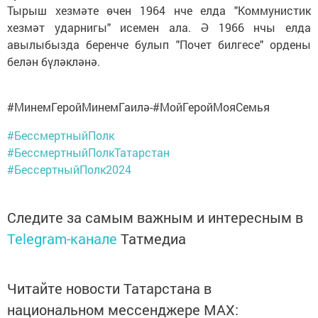
Тырыш хезмәте өчен 1964 нче елда "Коммунистик
хезмәт ударнигы" исемен ала. Ә 1966 нчы елда
авылыбызда беренче булып "Почет билгесе" ордены
белән бүләкләнә.
#МинемГеройМинемГаилә-#МойГеройМояСемья
#БессмертныйПолк
#БессмертныйПолкТатарстан
#БессертныйПолк2024
Следите за самым важным и интересным в
Telegram-канале
Татмедиа
Читайте новости Татарстана в
национальном мессенджере MАХ: