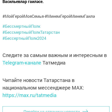
Васильевлар гаиләсе.
#МойГеройМояСемья-#МинемГеройМинемГаилә
#БессмертныйПолк
#БессмертныйПолкТатарстан
#БессертныйПолк2024
Следите за самым важным и интересным в
Telegram-канале
Татмедиа
Читайте новости Татарстана в
национальном мессенджере MАХ:
https://max.ru/tatmedia
Перейти на страницу новости