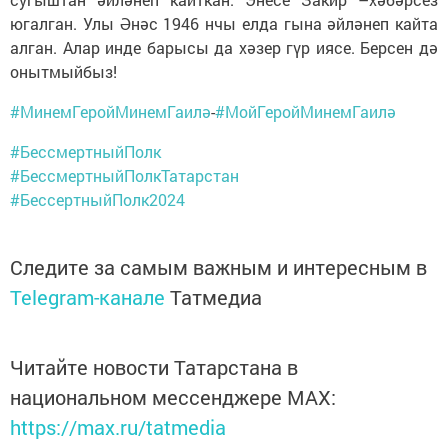
югалган. Улы Әнәс 1946 нчы елда гына әйләнеп кайта
алган. Алар инде барысы да хәзер гүр иясе. Берсен дә
онытмыйбыз!
#МинемГеройМинемГаилә
-
#МойГеройМинемГаилә
#БессмертныйПолк
#БессмертныйПолкТатарстан
#БессертныйПолк2024
Следите за самым важным и интересным в
Telegram-канале
Татмедиа
Читайте новости Татарстана в
национальном мессенджере MАХ:
https://max.ru/tatmedia