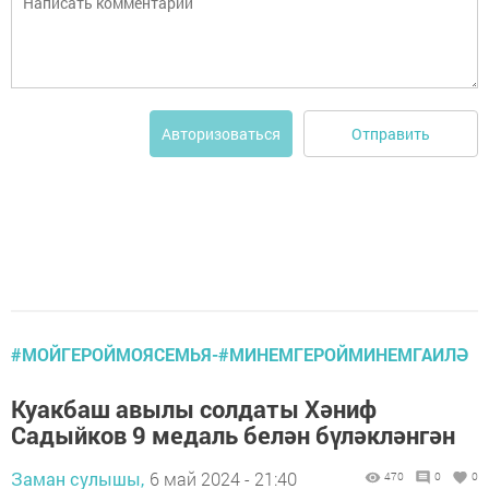
Отправить
Авторизоваться
#МОЙГЕРОЙМОЯСЕМЬЯ-#МИНЕМГЕРОЙМИНЕМГАИЛӘ
Куакбаш авылы солдаты Хәниф
Садыйков 9 медаль белән бүләкләнгән
Заман сулышы,
6 май 2024 - 21:40
470
0
0