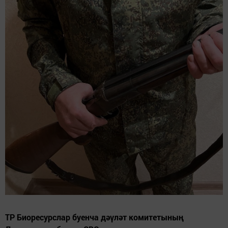
ТР Биоресурслар буенча дәүләт комитетының