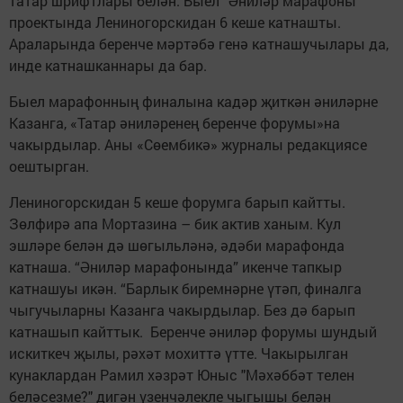
татар шрифтлары белән. Быел “Әниләр марафоны”
проектында Лениногорскидан 6 кеше катнашты.
Араларында беренче мәртәбә генә катнашучылары да,
инде катнашканнары да бар.
Быел марафонның финалына кадәр җиткән әниләрне
Казанга, «Татар әниләренең беренче форумы»на
чакырдылар. Аны «Сөембикә» журналы редакциясе
оештырган.
Лениногорскидан 5 кеше форумга барып кайтты.
Зөлфирә апа Мортазина – бик актив ханым. Кул
эшләре белән дә шөгыльләнә, әдәби марафонда
катнаша. “Әниләр марафонында” икенче тапкыр
катнашуы икән. “Барлык биремнәрне үтәп, финалга
чыгучыларны Казанга чакырдылар. Без дә барып
катнашып кайттык. Беренче әниләр форумы шундый
искиткеч җылы, рәхәт мохиттә үтте. Чакырылган
кунаклардан Рамил хәзрәт Юныс "Мәхәббәт телен
беләсезме?" дигән үзенчәлекле чыгышы белән