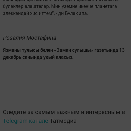
бүләкләр өләштеләр. Мин үземне икенче планетага
эләккәндәй хис иттем”, - ди Бүләк апа.
Розалия Мостафина
Язманы тулысы белән «Заман сулышы» газетында 13
декабрь санында укый аласыз.
Следите за самым важным и интересным в
Telegram-канале
Татмедиа