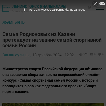
ЛЕНИНОГОРСК ЯҢАЛЫКЛАРЫ
16+
2
Автоматическое закрытие баннера через
"Заман сулышы" газетасы - Лениногорск районы
ҖӘМГЫЯТЬ
Семья Родионовых из Казани
претендует на звание самой спортивной
семьи России
Заман сулышы,
13 декабрь 2024 - 12:02
355
0
0
Министерство спорта Российской Федерации объявило
о завершении сбора заявок на всероссийский онлайн-
конкурс «Самая спортивная семья России», который
проводится в рамках федерального проекта «Спорт –
норма жизни».