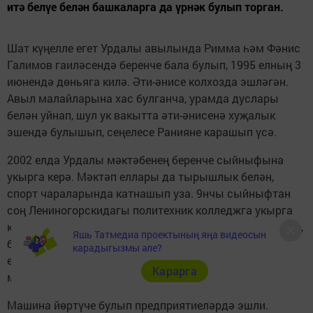
итә белүе белән башкаларга да үрнәк булып торган.
Шат күңелле егет Урдалы авылында Римма һәм Фәнис
Галимов гаиләсендә беренче бала булып, 1995 елның 3
июнендә дөньяга килә. Әти-әнисе колхозда эшләгән.
Авыл малайларына хас булганча, урамда дуслары
белән уйнап, шул ук вакытта әти-әнисенә хуҗалык
эшендә булышып, сеңелесе Ранияне карашып үсә.
2002 елда Урдалы мәктәбенең беренче сыйныфына
укырга керә. Мәктәп еллары да тырышлык белән,
спорт чараларында катнашып уза. 9нчы сыйныфтан
соң Лениногорскидагы политехник колледжга укырга
керә. Укуны тәмамлагач, егет армия сафларына алына,
Яшь Татмедиа проектының яңа видеосын
бер ел артиллерия гаскәрләрендә хезмәт итеп 2017
карадыгызмы әле?
елда кайта. Армиядән кайткач та, эшкә керү, эшле булу
Карарга
максаты белән Лениногорск шәһәренә китә.
Машина йөртүче булып предприятиеләрдә эшли.