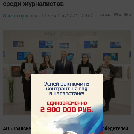
среди журналистов
Заман сулышы,
13 декабрь 2024 - 09:50
337
0
0
АО «Транснефть – Прикамье» определило победителей