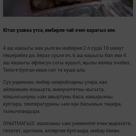
Ютәл үзәккә үтсә, имбирле чәй эчеп карагыз әле.
4 аш кашыгы вак уылган имбирне 2 л суда 10 минут
пешерәбез дә, бераз суынгач, 6 аш кашыгы бал яки 4
аш кашыгы әфлисун согы кушып, җылы килеш эчәбез.
Теләге булган кеше сөт тә куша ала.
Сүз уңаеннан, имбир микробларны үтерә, кан
әйләнешен яхшырта, иммунитетны ныгыта,
ялкынсынуны һәм авыртуны баса, какырыкны
куптара, температураны һәм кан басымын төшерә,
тынычландыра.
ОНЫТМАГЫЗ: ашказаны һәм уникеилле эчәк җәрәхәте,
гепатит, аритмия, аллергия булганда, имбир белән