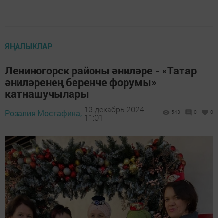
ЯҢАЛЫКЛАР
Лениногорск районы әниләре - «Татар
әниләренең беренче форумы»
катнашучылары
13 декабрь 2024 -
Розалия Мостафина,
543
0
0
11:01