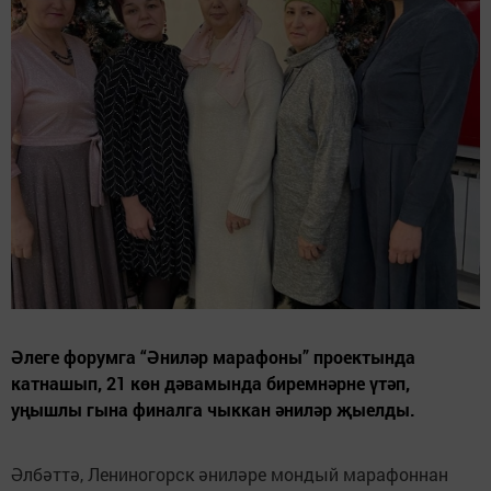
Әлеге форумга “Әниләр марафоны” проектында
катнашып, 21 көн дәвамында биремнәрне үтәп,
уңышлы гына финалга чыккан әниләр җыелды.
Әлбәттә, Лениногорск әниләре мондый марафоннан