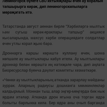
Лениногорск бүлеге СВО ихтыяҗлары өчен ау коралын
тапшырырга кирәк, дип лениногорскилыларга
мөрәҗәгать итә.
Татарстанда август аеннан бирле “Хәрбиләргә мылтык
һәм сугыш кирәк-яраклары тапшыр” акциясе
кысаларында, махсус хәрби операциядәге солдатлар
өчен утлы корал җыю бара.
Дроннарга каршы көрәштә куллану өчен, шома
көпшәле ау мылтыклары кабул ителә. Ау мылтыклары
дроннар белән көрәштә иң нәтиҗәле чара, дип аңлата
Биоресурслар буенча дәүләт комитеты хезмәткәре.
«Чөнки ау мылтыкларының атканда зарарлау мәйданы
зуррак. Аларның радиусы дошманга мөмкинлекләр
калдырмый. Моннан тыш, алар эңгер-меңгердә бик нык
ярдәм итәләр. Атканда дрон ягына оча торган ядрә
болыты барлыкка килә. Бер ядрә аны очып барганда