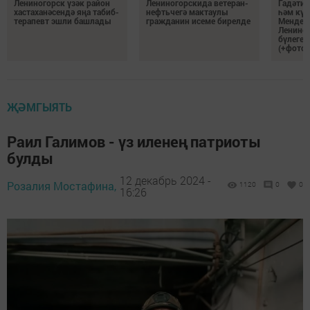
Лениногорск үзәк район
Лениногорскида ветеран-
Гадәти 
хастаханәсендә яңа табиб-
нефтьчегә мактаулы
һәм күп
терапевт эшли башлады
гражданин исеме бирелде
Мендел
Ленино
бүлеген
(+фотол
ҖӘМГЫЯТЬ
Раил Галимов - үз иленең патриоты
булды
12 декабрь 2024 -
Розалия Мостафина,
1120
0
0
16:26