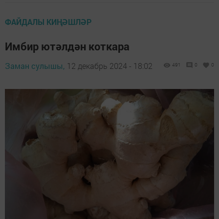
ФАЙДАЛЫ КИҢӘШЛӘР
Имбир ютәлдән коткара
Заман сулышы,
12 декабрь 2024 - 18:02
491
0
0