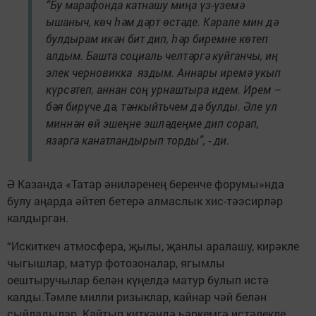
“Бу марафонда катнашу миңа үз-үземә
ышаныч, көч һәм дәрт өстәде. Карале мин дә
булдырам икән бит дип, һәр биремне көтеп
алдым. Башта социаль челтәргә куйганчы, иң
элек черновикка яздым. Аннары иремә укып
күрсәтеп, аннан соң урнаштыра идем. Ирем –
бәя бирүче дә, тәнкыйтьчем дә булды. Әле ул
миннән өй эшеңне эшләдеңме дип сорап,
язарга канатландырып торды”, - ди.
Ә Казанда «Татар әниләренең беренче форумы»нда
булу аңарда әйтеп бетерә алмаслык хис-тәэсирләр
калдырган.
“Искиткеч атмосфера, җылы, җанлы аралашу, кирәкле
чыгышлар, матур фотозоналар, ягымлы
оештыручылар белән күңелдә матур булып истә
калды.Тәмле милли ризыклар, кайнар чәй белән
сыйладылар. Кайтып киткәндә һәркемгә истәлекле