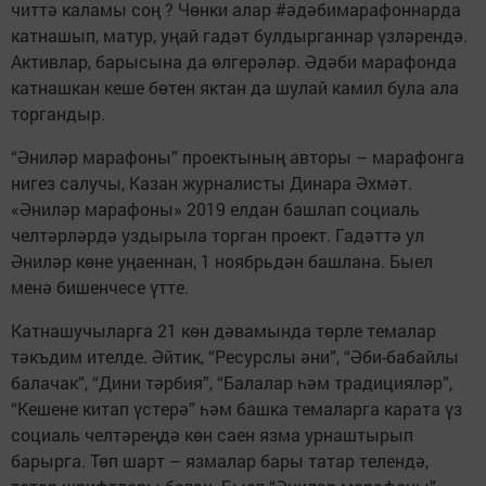
читтә каламы соң ? Чөнки алар #әдәбимарафоннарда
катнашып, матур, уңай гадәт булдырганнар үзләрендә.
Активлар, барысына да өлгерәләр. Әдәби марафонда
катнашкан кеше бөтен яктан да шулай камил була ала
торгандыр.
“Әниләр марафоны” проектының авторы – марафонга
нигез салучы, Казан журналисты Динара Әхмәт.
«Әниләр марафоны» 2019 елдан башлап социаль
челтәрләрдә уздырыла торган проект. Гадәттә ул
Әниләр көне уңаеннан, 1 ноябрьдән башлана. Быел
менә бишенчесе үтте.
Катнашучыларга 21 көн дәвамында төрле темалар
тәкъдим ителде. Әйтик, “Ресурслы әни”, “Әби-бабайлы
балачак”, “Дини тәрбия”, “Балалар һәм традицияләр”,
“Кешене китап үстерә” һәм башка темаларга карата үз
социаль челтәреңдә көн саен язма урнаштырып
барырга. Төп шарт – язмалар бары татар телендә,