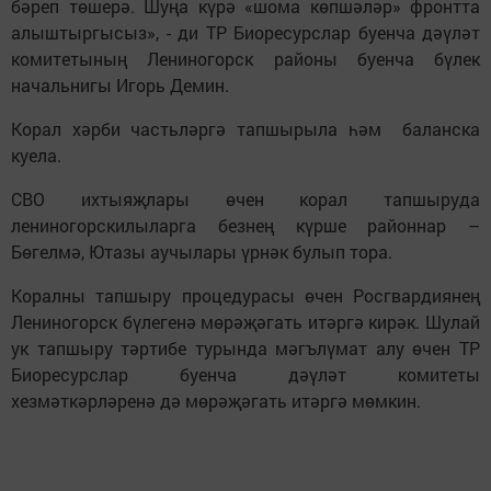
бәреп төшерә. Шуңа күрә «шома көпшәләр» фронтта
алыштыргысыз», - ди ТР Биоресурслар буенча дәүләт
комитетының Лениногорск районы буенча бүлек
начальнигы Игорь Демин.
Корал хәрби частьләргә тапшырыла һәм баланска
куела.
СВО ихтыяҗлары өчен корал тапшыруда
лениногорскилыларга безнең күрше районнар –
Бөгелмә, Ютазы аучылары үрнәк булып тора.
Коралны тапшыру процедурасы өчен Росгвардиянең
Лениногорск бүлегенә мөрәҗәгать итәргә кирәк. Шулай
ук тапшыру тәртибе турында мәгълүмат алу өчен ТР
Биоресурслар буенча дәүләт комитеты
хезмәткәрләренә дә мөрәҗәгать итәргә мөмкин.