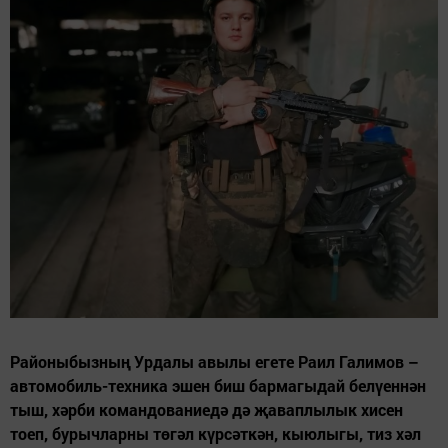
Районыбызның Урдалы авылы егете Раил Галимов –
автомобиль-техника эшен биш бармагыдай белүеннән
тыш, хәрби командованиедә дә җаваплылык хисен
тоеп, бурычларны төгәл күрсәткән, кыюлыгы, тиз хәл