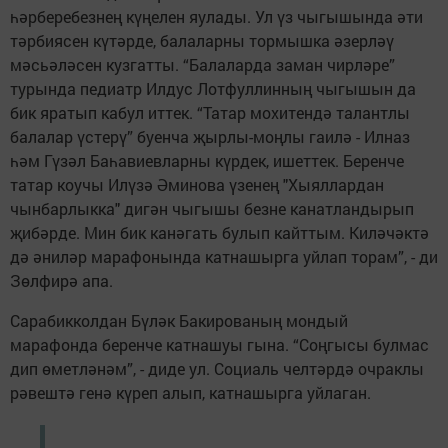
һәрберебезнең күңелен яулады. Ул үз чыгышында әти
тәрбиясен күтәрде, балаларны тормышка әзерләү
мәсьәләсен кузгатты. “Балаларда заман чирләре”
турында педиатр Илдус Лотфуллинның чыгышын да
бик яратып кабул иттек. “Татар мохитендә талантлы
балалар үстерү” буенча җырлы-моңлы гаилә - Илназ
һәм Гүзәл Баһавиевларны күрдек, ишеттек. Беренче
татар коучы Илүзә Әминова үзенең "Хыяллардан
чынбарлыкка" дигән чыгышы безне канатландырып
җибәрде. Мин бик канәгать булып кайттым. Киләчәктә
дә әниләр марафонында катнашырга уйлап торам”, - ди
Зөлфирә апа.
Сарабикколдан Бүләк Бакированың мондый
марафонда беренче катнашуы гына. “Соңгысы булмас
дип өметләнәм”, - диде ул. Социаль челтәрдә очраклы
рәвештә генә күреп алып, катнашырга уйлаган.