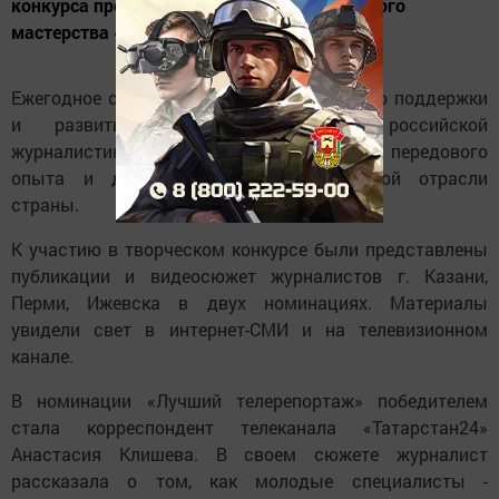
конкурса профессионального журналистского
мастерства «Время новых возможностей».
Ежегодное состязание проводится с целью поддержки
и развития открытого диалога российской
журналистики с компанией, продвижения передового
опыта и достижений нефтетранспортной отрасли
страны.
К участию в творческом конкурсе были представлены
публикации и видеосюжет журналистов г. Казани,
Перми, Ижевска в двух номинациях. Материалы
увидели свет в интернет-СМИ и на телевизионном
канале.
В номинации «Лучший телерепортаж» победителем
стала корреспондент телеканала «Татарстан24»
Анастасия Клишева. В своем сюжете журналист
рассказала о том, как молодые специалисты -