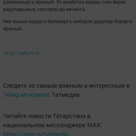
дәваланырга ярамый. Ул диабетка каршы һәм йөрәк
даруларының тәэсирен дә көчәйтә.
Ике яшькә кадәрге балаларга имбирле дарулар бирергә
ярамый.
http://saby-rt.ru
Следите за самым важным и интересным в
Telegram-канале
Татмедиа
Читайте новости Татарстана в
национальном мессенджере MАХ:
https://max.ru/tatmedia