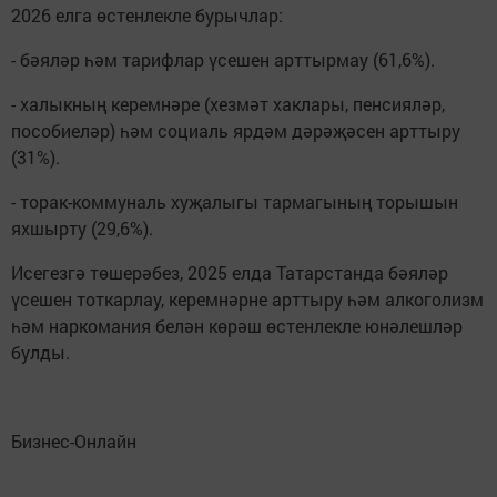
2026 елга өстенлекле бурычлар:
- бәяләр һәм тарифлар үсешен арттырмау (61,6%).
- халыкның керемнәре (хезмәт хаклары, пенсияләр,
пособиеләр) һәм социаль ярдәм дәрәҗәсен арттыру
(31%).
- торак-коммуналь хуҗалыгы тармагының торышын
яхшырту (29,6%).
Исегезгә төшерәбез, 2025 елда Татарстанда бәяләр
үсешен тоткарлау, керемнәрне арттыру һәм алкоголизм
һәм наркомания белән көрәш өстенлекле юнәлешләр
булды.
Бизнес-Онлайн