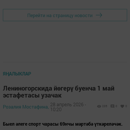
Перейти на страницу новости
ЯҢАЛЫКЛАР
Лениногорскида йөгерү буенча 1 май
эстафетасы узачак
28 апрель 2026 -
Розалия Мостафина,
235
0
0
10:20
Быел әлеге спорт чарасы 69нчы мәртәбә үткәреләчәк.