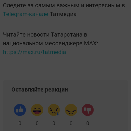
Следите за самым важным и интересным в
Telegram-канале
Татмедиа
Читайте новости Татарстана в
национальном мессенджере MАХ:
https://max.ru/tatmedia
Оставляйте реакции
0
0
0
0
0