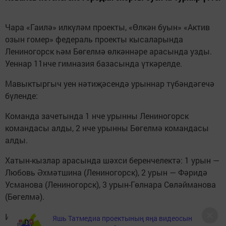
Чара «Гаилә» илкүләм проекты, «Өлкән буын» «Актив
озын гомер» федераль проекты кысаларында
Лениногорск һәм Бөгелмә өлкәннәре арасында узды.
Уеннар 11нче гимназия базасында үткәрелде.
Мавыктыргыч уен нәтиҗәсендә урыннар түбәндәгечә
бүленде:
Команда зачетында 1 нче урынны Лениногорск
командасы алды, 2 нче урынны Бөгелмә командасы
алды.
Хатын-кызлар арасында шәхси беренчелектә: 1 урын —
Любовь Әхмәтшина (Лениногорск), 2 урын — Фәридә
Усманова (Лениногорск), 3 урын-Гөлнара Сөләйманова
(Бөгелмә).
Ир-атлар арасында шәхси беренчелектә призлы
Яшь Татмедиа проектының яңа видеосын