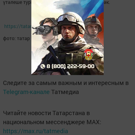
үтәлеше турында хисап тотарга туры киләчәк.
https://tatar-inform
фото: татар информ
Следите за самым важным и интересным в
Telegram-канале
Татмедиа
Читайте новости Татарстана в
национальном мессенджере MАХ:
https://max.ru/tatmedia