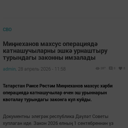
СВО
Миңнеханов махсус операциядә
катнашучыларны эшкә урнаштыру
турындагы законны имзалады
admin,
28 апрель 2026 - 11:58
287
0
0
Татарстан Рәисе Рөстәм Миңнеханов махсус хәрби
операциядә катнашучылар өчен эш урыннарын
квоталау турындагы законга кул куйды.
Документны элегрәк республика Дәүләт Советы
хуплаган иде. Закон 2026 елның 1 сентябреннән үз