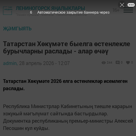
ЛЕНИНОГОРСК ЯҢАЛЫКЛАРЫ
16+
5
Автоматическое закрытие баннера через
"Заман сулышы" газетасы - Лениногорск районы
ҖӘМГЫЯТЬ
Татарстан Хөкүмәте быелга өстенлекле
бурычларны раслады - алар өчәү
admin,
28 апрель 2026 - 12:07
244
0
0
Татарстан Хөкүмәте 2026 елга өстенлекләр исемлеген
раслады.
Республика Министрлар Кабинетының тиешле карарын
хокукый мәгълүмат сайтында бастырдылар.
Документка республиканың премьер-министры Алексей
Песошин кул куйды.