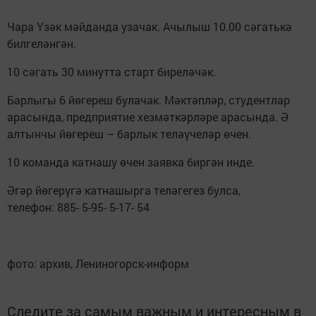
Чара Үзәк мәйданда узачак. Ачылыш 10.00 сәгатькә
билгеләнгән.
10 сәгать 30 минутта старт биреләчәк.
Барлыгы 6 йөгереш булачак. Мәктәпләр, студентлар
арасында, предприятие хезмәткәрләре арасында. Ә
алтынчы йөгереш – барлык теләүчеләр өчен.
10 команда катнашу өчен заявка биргән инде.
Әгәр йөгерүгә катнашырга теләгегез булса,
телефон: 885- 5-95- 5-17- 54
фото: архив, Лениногорск-информ
Следите за самым важным и интересным в