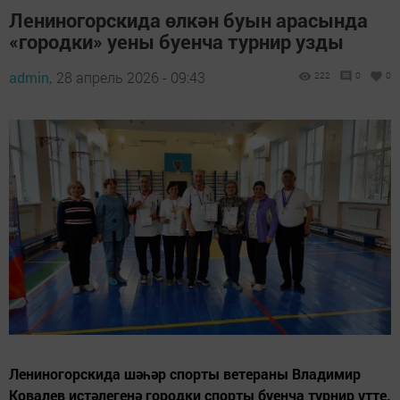
Лениногорскида өлкән буын арасында
«городки» уены буенча турнир узды
admin,
28 апрель 2026 - 09:43
222
0
0
Лениногорскида шәһәр спорты ветераны Владимир
Ковалев истәлегенә городки спорты буенча турнир үтте.