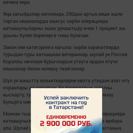
көченә керә.
Яңа кагыйдәләр нигезендә, 200дән артык кеше эшли
торган оешмаларда махсус хәрби операциядә
катнашучыларны эшкә урнаштыру өчен 1 процент эш
урыны бүлеп бирелергә тиеш булачак.
Закон ике категориягә кагыла: хәрби хәрәкәтләрдә
турыдан-туры катнашкан ветераннар, шулай ук Россия
Кораллы көчләре бурычларын үтәүгә ярдәм итүче
оешмалар белән килешү төзегәннәр.
Шул ук вакытта хезмәткәрләрне квота үтәүдән азат итү
очраклары да каралган. Бу банкротлык, штатны
кыскарту, туры килә торган кандидатлар булмау
булырга мөмкин.
Моннан тыш, хезмәткәрләр махсус хәрби операциядә
катнашучыларны һөнәри укытуга заявкалар җибәрә
ала. Шулай ук аларга ай саен билгеләнгән квотаның