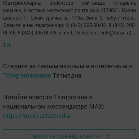
Материалларны utalents.ru сайтында тутырыга
мөмкин, ә өстәмә мәгълүмат почта аша (420021, Казан
шәһәре, Г. Тукай урамы, д. 113а, бина 2 кабул ителә.
Элемтә өчен телефоннар: 8 (843) 205-00-02, 8 (843) 205-
00-06, 8 (843) 205-00-08, e-mail: Molodezh.Centr@tatar.ru).
Т.И.
Следите за самым важным и интересным в
Telegram-канале
Татмедиа
Читайте новости Татарстана в
национальном мессенджере MАХ:
https://max.ru/tatmedia
Перейти на страницу новости