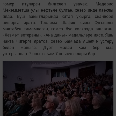
гомер итүләрен билгеләп узачак. Мөдәрис
Мөхәммәтша улы нефтьче булган, хәзер инде лаеклы
ялда. Буш вакытларында китап укырга, сканворд
чишәргә ярата. Тәслимә Шафик кызы Сугышлы
мәктәбен тәмамлаган, гомер буе колхозда эшләгән.
«Хезмәт ветераны», «Ана даны» медальләре иясе. Яшь
чакта чигәргә яратса, хәзер бакчада яшелчә үстерү
белән мавыга. Дүрт малай һәм бер кыз
үстергәннәр. 7 оныгы һәм 7 оныкчыклары бар.