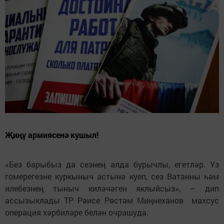
Җиңү армиясенә кушыл!
«Без барыбыз да сезнең алда бурычлы, егетләр. Үз
гомерегезне куркыныч астына куеп, сез Ватанны һәм
илебезнең тыныч киләчәген яклыйсыз», – дип
ассызыклады ТР Рәисе Рөстәм Миңнеханов махсус
операция хәрбиләре белән очрашуда.