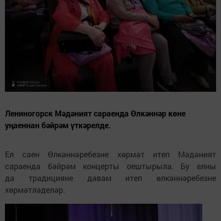
Лениногорск Мәдәният сараенда Өлкәннәр көне
уңаеннан бәйрәм үткәрелде.
Ел саен Өлкәннәребезне хөрмәт итеп Мәдәният
сараенда бәйрәм концерты оештырыла. Бу елны
да традицияне дәвам итеп өлкәннәребезне
хөрмәтләделәр.