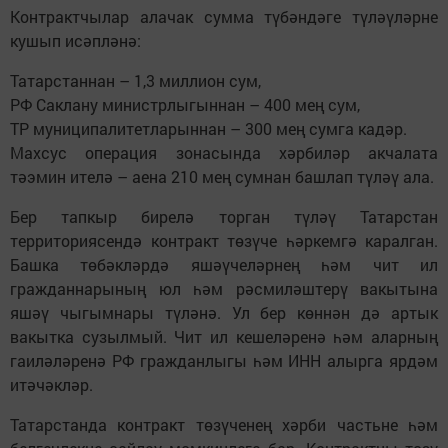
Контрактчылар алачак сумма түбәндәге түләүләрне
кушып исәпләнә:
Татарстаннан – 1,3 миллион сум,
РФ Саклану министрлыгыннан – 400 мең сум,
ТР муниципалитетларыннан – 300 мең сумга кадәр.
Махсус операция зонасында хәрбиләр акчалата
тәэмин ителә – аена 210 мең сумнан башлап түләү ала.
Бер тапкыр бирелә торган түләү Татарстан
территориясендә контракт төзүче һәркемгә каралган.
Башка төбәкләрдә яшәүчеләрнең һәм чит ил
гражданнарының юл һәм рәсмиләштерү вакытына
яшәү чыгымнары түләнә. Ул бер көннән дә артык
вакытка сузылмый. Чит ил кешеләренә һәм аларның
гаиләләренә РФ гражданлыгы һәм ИНН алырга ярдәм
итәчәкләр.
Татарстанда контракт төзүченең хәрби частьне һәм