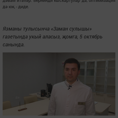
дәвам итәләр. Бернинди кыскартулар да, оптимизация
дә юк, - диде.
Язманы тулысынча «Заман сулышы»
газетында укый аласыз, җомга, 5 октябрь
санында.