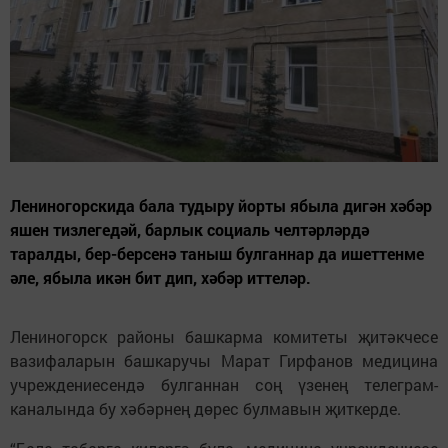
Лениногорскида бала тудыру йорты ябыла дигән хәбәр
яшен тизлегедәй, барлык социаль челтәрләрдә
таралды, бер-берсенә таныш булганнар да ишеттенме
әле, ябыла икән бит дип, хәбәр иттеләр.
Лениногорск районы башкарма комитеты җитәкчесе
вазифаларын башкаручы Марат Гирфанов медицина
учреждениесендә булганнан соң үзенең телеграм-
каналында бу хәбәрнең дөрес булмавын җиткерде.