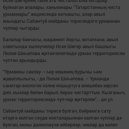
Иске Шөгернең табигать чисталыгына битараф
булмаган апалары, ханымнары “Татарстанның чиста
урманнары” акциясендә катнашты, алар авыл
янындагы Сабантуй мәйданы тирәсендәге урманнан
чүпләр чыгарды.
Балалар бакчасы, мәдәният йорты, китапханә, авыл
советында эшләүчеләр Иске Шөгер авыл башлыгы
Лилия Шиһапова җитәкчелегендә урман территориясен
чүптән арындырды.
“Урманны саклау – һәр кешенең бурычы һәм
җаваплылыгы, - ди Лилия Шиһапова. – Урманда
санитар-экологик хәлне яхшыртуга өлешебез керсен
дип, кызлар белән барып, бераз чистарттык. Кызганыч,
урман территориясендә чүп-чар җитәрлек”, - ди ул.
Сабантуй мәйданы тирәсе булгач, бәйрәмгә сату
итәргә килгән сәүдә нокталарыннан калган чүпләр дә
булган, моны дәлилләүче әйберләр, чеклар да килеп