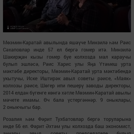
Мөэмин-Каратай авылында яшәүче Минзилә һәм Рәис
Сәхаповлар инде 57 ел бергә гомер итә. Минзилә
Шакирҗан кызы гомер буе колхозда мал караучы
булып эшләсә, Рәис Харис улы Яңа Үтәмеш урта
мәктәбе директоры, Мөэмин-Каратай урта мәктәбендә
укытучы, Иске Иштирәк авыл советы рәисе, «Маяк»
колхозы рәисе, Шөгер ипи пешерү заводы директоры,
2014 елдан бүгенге көнгә хәтле Мөэмин-Каратай авылы
мәчете имамы. Өч бала үстергәннәр. 9 оныклары,
2 оныкчыгы бар.
Розалия һәм Фәрит Тухбатовлар бергә торуларына
инде 56 ел. Фәрит Әхтәм улы колхозда баш экономист,
аннары авыл советы председателе булып