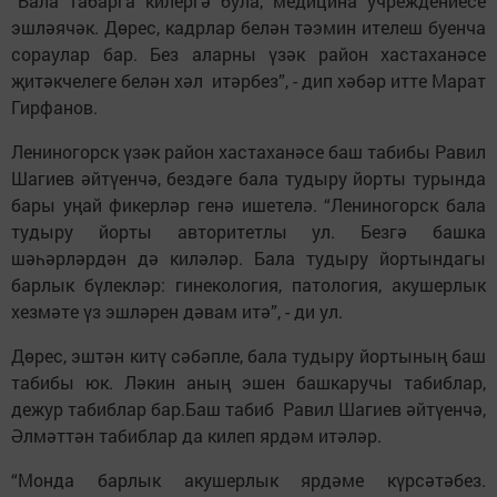
“Бала табарга килергә була, медицина учреждениесе
эшләячәк. Дөрес, кадрлар белән тәэмин ителеш буенча
сораулар бар. Без аларны үзәк район хастаханәсе
җитәкчелеге белән хәл итәрбез”, - дип хәбәр итте Марат
Гирфанов.
Лениногорск үзәк район хастаханәсе баш табибы Равил
Шагиев әйтүенчә, бездәге бала тудыру йорты турында
бары уңай фикерләр генә ишетелә. “Лениногорск бала
тудыру йорты авторитетлы ул. Безгә башка
шәһәрләрдән дә киләләр. Бала тудыру йортындагы
барлык бүлекләр: гинекология, патология, акушерлык
хезмәте үз эшләрен дәвам итә”, - ди ул.
Дөрес, эштән китү сәбәпле, бала тудыру йортының баш
табибы юк. Ләкин аның эшен башкаручы табиблар,
дежур табиблар бар.Баш табиб Равил Шагиев әйтүенчә,
Әлмәттән табиблар да килеп ярдәм итәләр.
“Монда барлык акушерлык ярдәме күрсәтәбез.