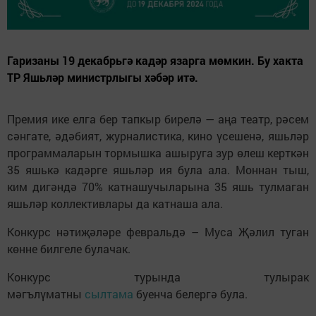
Гаризаны 19 декабрьгә кадәр язарга мөмкин. Бу хакта
ТР Яшьләр министрлыгы хәбәр итә.
Премия ике елга бер тапкыр бирелә — аңа театр, рәсем
сәнгате, әдәбият, журналистика, кино үсешенә, яшьләр
программаларын тормышка ашыруга зур өлеш керткән
35 яшькә кадәрге яшьләр ия була ала. Моннан тыш,
ким дигәндә 70% катнашучыларына 35 яшь тулмаган
яшьләр коллективлары да катнаша ала.
Конкурс нәтиҗәләре февральдә – Муса Җәлил туган
көнне билгеле булачак.
Конкурс турында тулырак
мәгълүматны
сылтама
буенча белергә була.