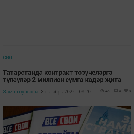
СВО
Татарстанда контракт төзүчеләргә
түләүләр 2 миллион сумга кадәр җитә
Заман сулышы,
3 октябрь 2024 - 08:20
422
0
0