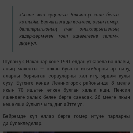
«Сезне чын күңелдән Өлкәннәр көне белән
котлыйм. Барчагызга да исәнлек, озын гомер,
балаларыгызның һәм оныкларыгызның
кадер-хөрмәтен тоеп яшәвегезне телим»,
диде ул.
Шулай ук, Өлкәннәр көне 1991 елдан үткәрелә башлавы,
аның максаты — өлкән буынга игътибарны арттыру,
аларны борчыган сорауларны хәл итү, ярдәм кулы
сузу. Бүгенге көндә Лениногорск районында 8 меңгә
якын 70 яшьтән өлкән булган халык яши. Пенсия
яшендәге халык белән бергә санасак, 26 меңгә якын
кеше яши булып чыга, дип әйтте ул.
Бәйрәмдә күп еллар бергә гомер итүче парларны
да бүләкләделәр.