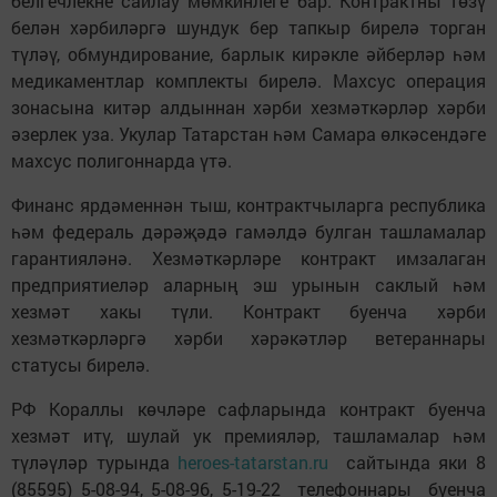
белгечлекне сайлау мөмкинлеге бар. Контрактны төзү
белән хәрбиләргә шундук бер тапкыр бирелә торган
түләү, обмундирование, барлык кирәкле әйберләр һәм
медикаментлар комплекты бирелә. Махсус операция
зонасына китәр алдыннан хәрби хезмәткәрләр хәрби
әзерлек уза. Укулар Татарстан һәм Самара өлкәсендәге
махсус полигоннарда үтә.
Финанс ярдәменнән тыш, контрактчыларга республика
һәм федераль дәрәҗәдә гамәлдә булган ташламалар
гарантияләнә. Хезмәткәрләре контракт имзалаган
предприятиеләр аларның эш урынын саклый һәм
хезмәт хакы түли. Контракт буенча хәрби
хезмәткәрләргә хәрби хәрәкәтләр ветераннары
статусы бирелә.
РФ Кораллы көчләре сафларында контракт буенча
хезмәт итү, шулай ук премияләр, ташламалар һәм
түләүләр турында
heroes-tatarstan.ru
сайтында яки 8
(85595) 5-08-94, 5-08-96, 5-19-22 телефоннары буенча