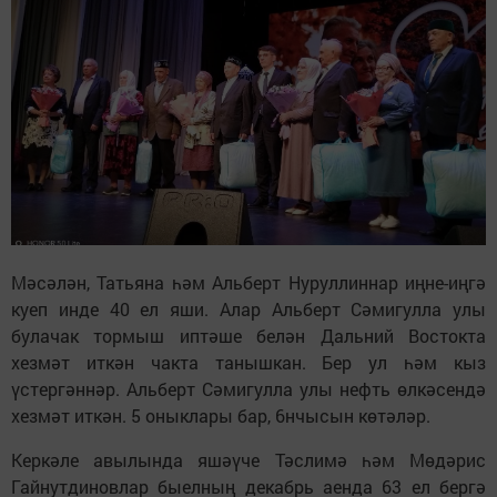
Мәсәлән, Татьяна һәм Альберт Нуруллиннар иңне-иңгә
куеп инде 40 ел яши. Алар Альберт Сәмигулла улы
булачак тормыш иптәше белән Дальний Востокта
хезмәт иткән чакта танышкан. Бер ул һәм кыз
үстергәннәр. Альберт Сәмигулла улы нефть өлкәсендә
хезмәт иткән. 5 оныклары бар, 6нчысын көтәләр.
Керкәле авылында яшәүче Тәслимә һәм Мөдәрис
Гайнутдиновлар быелның декабрь аенда 63 ел бергә