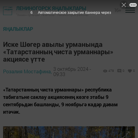
ЛЕНИНОГОРСК ЯҢАЛЫКЛАРЫ
16+
4
Автоматическое закрытие баннера через
"Заман сулышы" газетасы - Лениногорск районы
ЯҢАЛЫКЛАР
Иске Шөгер авылы урманында
«Татарстанның чиста урманнары»
акциясе үтте
3 октябрь 2024 -
Розалия Мостафина,
478
0
0
09:33
«Татарстанның чиста урманнары» республика
табигатьне саклау акциясенең көзге этабы 9
сентябрьдән башланды, 9 ноябрьгә кадәр дәвам
итәчәк.