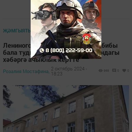
ҖӘМГЫЯТЬ
Лениногорск районының баш табибы
бала тудыру йорты ябылу турындагы
хәбәргә ачыклык кертте
2 октябрь 2024 -
Розалия Мостафина,
968
0
0
18:23