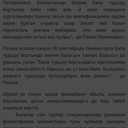
Патологиясе булмаганнар безнең бала тудыру
йортында бәби таба ала. Ә инде медицина
күрсәтмәләре буенча тагын да квалификацияле ярдәм
кирәк булган очракта, алар Әлмәт яки Казан
перинаталь үзәгенә җибәрелә. Әле менә шушы
көннәрдә ике хатын әни булды”, - ди Равил Махиянович.
Регина исемле ханым 30 сентябрьдә Лениногорск бала
тудыру йортында икенче баласын тапкан. Барысы да
уңышлы узган. “Бала тудыру йортындагы персоналлар
яхшы мөнәсәбәттә, барысы да үз эшен белә. Кызымны
дөньяга тудыруда булышулары өчен рәхмәт”, - ди
Регина.
Шулай ук соңгы арада физкабинет ябыла, эшләми
башлаячак, дигән имеш-мимешләргә дә баш табиб
ачыклык кертте.
- Балалар һәм зурлар стационарында урнашкан
физиотерапия кабинетлары тулы күләмдә эшләрен