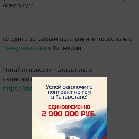
белергә була.
Следите за самым важным и интересным в
Telegram-канале
Татмедиа
Читайте новости Татарстана в
национальном мессенджере MАХ:
https://max.ru/tatmedia
Перейти на страницу новости