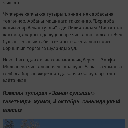
чыккан.
Чүпләрне капчыкка тутырып, аннан йөк арбасына
төягәннәр. Арбаны машинага такканнар. “Бер арба
капчыклар белән тулды”, - ди Лилия ханым. Чистартып
кайткач, аларның да күңелләре чистарып калган кебек
булган. Туган як табигате, аның сакчыллыгы өчен
борчылып торганга шулайдыр ул.
Иске Шөгердән актив ханымнарның берсе – Зөлфә
Малышева чисталык өчен көрәшүче. Ул хәтта урманга
гөмбәгә барган җиреннән дә капчыкка чүпләр төяп
кайта икән.
Язманы тулырак «Заман сулышы»
газетында, җомга, 4 октябрь санында укый
аласыз