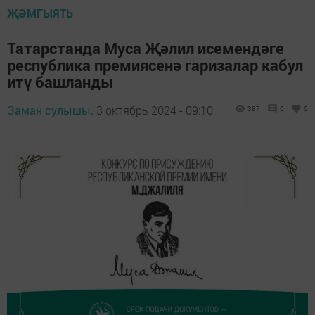
ҖӘМГЫЯТЬ
Татарстанда Муса Җәлил исемендәге
республика премиясенә гаризалар кабул
итү башланды
Заман сулышы,
3 октябрь 2024 - 09:10
387
0
0