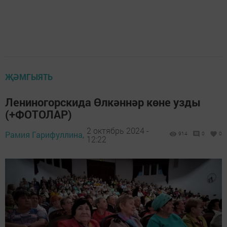
ҖӘМГЫЯТЬ
Лениногорскида Өлкәннәр көне узды
(+ФОТОЛАР)
2 октябрь 2024 -
Рамия Гарифуллина,
914
0
0
12:22