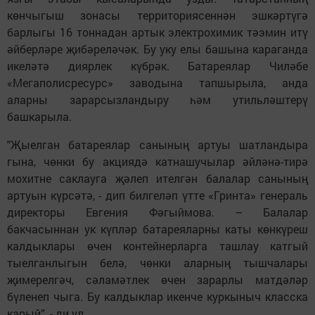
көнчыгыш зонасы территориясеннән эшкәртүгә
барлыгы 16 тоннадан артык электрохимик тәэмин итү
әйберләре җибәреләчәк. Бу уку елы башына караганда
икеләтә диярлек күбрәк. Батареялар Чиләбе
«Мегаполисресурс» заводына тапшырыла, анда
аларны зарарсызландыру һәм утильләштерү
башкарыла.
"Җыелган батареялар санының артуы шатландыра
гына, чөнки бу акциядә катнашучылар әйләнә-тирә
мохитне саклауга җәлеп ителгән балалар санының
артуын күрсәтә, - дип билгеләп үтте «Гринта» генераль
директоры Евгения Фәгыймова. – Балалар
бакчасыннан ук күпләр батареяларны каты көнкүреш
калдыклары өчен контейнерларга ташлау катгый
тыелганлыгын белә, чөнки аларның тышчалары
җимерелгәч, сәламәтлек өчен зарарлы матдәләр
бүленеп чыга. Бу калдыклар икенче куркыныч класска
карый”, - ди ул.