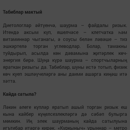
Табиблар мактый
Диетологлар әйтүенчә, шаурма – файдалы ризык.
Итендә аксым күп, яшелчәсе – клетчатка һәм
витаминнар чыганагы, ә соусы белән ләвәше – тиз
эшкәртелә торган углеводлар. Болар, тамакны
туйдырып, асылда көн дәвамына җитәрлек көч-
энергия бирә. Шуңа күрә шаурма – спортчыларның
яраткан ризыгы да. Табиблар, шуны истә тотып, физик
көч куеп эшләүчеләргә аны даими ашарга киңәш итә
хәтта.
Кайда сатыла?
Ләкин әлеге күпләр яратып ашый торган ризык еш
кына кайбер күңелсезлекләргә дә сәбәп булырга
мөмкин. Иң элек шаурманың кайда сатылуына
игътибар итәргә кирәк. «Куркыныч» урыннар – метро