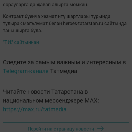
сорауларга да җавап алырга мөмкин.
Контракт буенча хезмәт итү шартлары турында
тулырак мәгълүмат белән heroes-tatarstan.ru сайтында
танышырга була.
"Т.И." сайтыннан
Следите за самым важным и интересным в
Telegram-канале
Татмедиа
Читайте новости Татарстана в
национальном мессенджере MАХ:
https://max.ru/tatmedia
Перейти на страницу новости