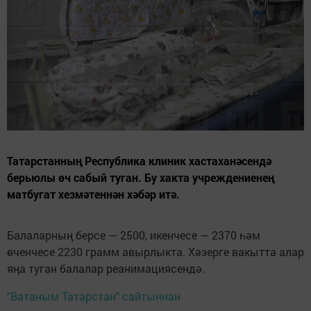
Татарстанның Республика клиник хастаханәсендә
берьюлы өч сабый туган. Бу хакта учреждениенең
матбугат хезмәтеннән хәбәр итә.
Балаларның берсе — 2500, икенчесе — 2370 һәм
өченчесе 2230 грамм авырлыкта. Хәзерге вакытта алар
яңа туган балалар реанимациясендә.
"Ватаным Татарстан" сайтыннан