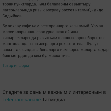
торак пунктларда, һәм балаларны савыктыру
лагерьларында ризык әзерләү рөхсәт ителми", - диде
Садыйков.
Бу чикләү кафе һәм рестораннарга кагылмый. Урман
массивларыннан ерак урнашкан өй яны
кишәрлекләрендә ризык һәм шашлыкларны бары тик
мангалларда гына әзерләргә рөхсәт ителә. Шул ук
вакытта якындагы биналарга һәм корылмаларга кадәр
биш метрдан да ким булмаска тиеш.
Татар-информ
Следите за самым важным и интересным в
Telegram-канале
Татмедиа