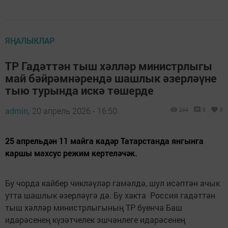
ЯҢАЛЫКЛАР
ТР Гадәттән тыш хәлләр министрлыгы
май бәйрәмнәрендә шашлык әзерләүне
тыю турында искә төшерде
admin,
20 апрель 2026 - 16:50
244
0
0
25 апрельдән 11 майга кадәр Татарстанда янгынга
каршы махсус режим кертеләчәк.
Бу чорда кайбер чикләүләр гамәлдә, шул исәптән ачык
утта шашлык әзерләүгә дә. Бу хакта Россия гадәттән
тыш хәлләр министрлыгының ТР буенча Баш
идарәсенең күзәтчелек эшчәнлеге идарәсенең