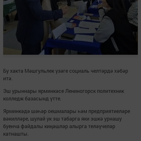
Бу хакта Мәшгульлек үзәге социаль челтәрдә хәбәр
итә.
Эш урыннары ярминкәсе Лениногорск политехник
колледж базасынд үтте.
Ярминкәдә шәһәр оешмалары һәм предприятиеләре
вәкилләре, шулай ук эш табарга яки эшкә урнашу
буенча файдалы киңәшләр алырга теләүчеләр
катнашты.