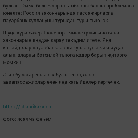
булган. Әмма белгечләр игътибарны башка проблемага
юнәлтә: Россия законнарында пассажирларга
пауэрбанк куллануны турыдан-туры тыю юк.
Шуңа күрә хәзер Транспорт министрлыгына һава
законнарын яңадан карау тәкъдим ителә. Яңа
кагыйдәләр пауэрбанкларны куллануны чикләүдән
алып, аларны бөтенләй тыюга кадәр барып җитәргә
мөмкин.
Әгәр бу үзгәрешләр кабул ителсә, алар
авиапассажирлар өчен яңа кагыйдәләр кертәчәк.
https://shahrikazan.ru
фото: ясалма фәһем