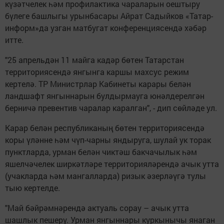
күзәтчелек һәм профилактика чараларын оештыру
бүлеге башлыгы урынбасары Айрат Садыйков «Татар-
информ»да узган матбугат конференциясендә хәбәр
итте.
"25 апрельдән 11 майга кадәр бөтен Татарстан
территориясендә янгынга каршы махсус режим
кертелә. ТР Министрлар Кабинеты карары белән
ландшафт янгыннарын булдырмауга юнәлдерелгән
берничә превентив чаралар каралган", - дип сөйләде ул.
Карар белән республиканың бөтен территориясендә
коры үләнне һәм чүп-чарны яндыруга, шулай ук торак
пунктларда, урман белән чиктәш бакчачылык һәм
яшелчәчелек ширкәтләре территорияләрендә ачык утта
(учакларда һәм мангалларда) ризык әзерләүгә тулы
тыю кертелде.
"Май бәйрәмнәрендә актуаль сорау – ачык утта
шашлык пешерү. Урман янгыннары куркынычы янаган