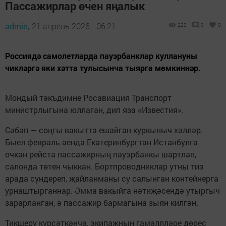
Пассажирлар өчен яңалык
admin,
21 апрель 2026 - 06:21
223
0
0
Россиядә самолетларда пауэрбанклар куллануны
чикләргә яки хәтта тулысынча тыярга мөмкиннәр.
Мондый тәкъдимне Росавиация Транспорт
министрлыгына юллаган, дип яза «Известия».
Сәбәп — соңгы вакытта ешайган куркыныч хәлләр.
Быел февраль аенда Екатеринбургтан Истанбулга
очкан рейста пассажирның пауэрбанкы шартлап,
салонда төтен чыккан. Бортпроводниклар утны тиз
арада сүндереп, җайланманы су салынган контейнерга
урнаштырганнар. Әмма вакыйга нәтиҗәсендә утыргыч
зарарланган, ә пассажир бармагына зыян килгән.
Тикшерү күрсәткәнчә, экипажның гамәллләре дөрес