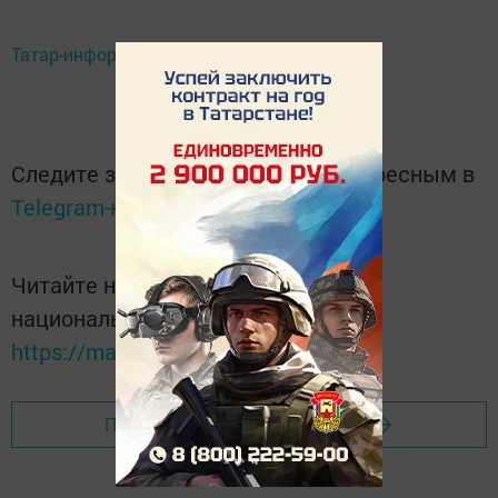
Татар-информ
Следите за самым важным и интересным в
Telegram-канале
Татмедиа
Читайте новости Татарстана в
национальном мессенджере MАХ:
https://max.ru/tatmedia
Перейти на страницу новости