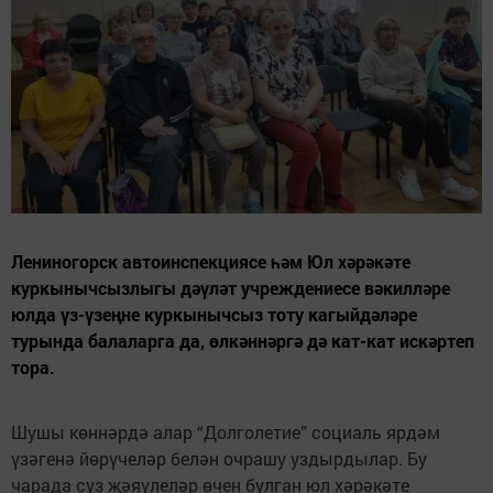
Лениногорск автоинспекциясе һәм Юл хәрәкәте
куркынычсызлыгы дәүләт учреждениесе вәкилләре
юлда үз-үзеңне куркынычсыз тоту кагыйдәләре
турында балаларга да, өлкәннәргә дә кат-кат искәртеп
тора.
Шушы көннәрдә алар “Долголетие” социаль ярдәм
үзәгенә йөрүчеләр белән очрашу уздырдылар. Бу
чарада сүз җәяүлеләр өчен булган юл хәрәкәте