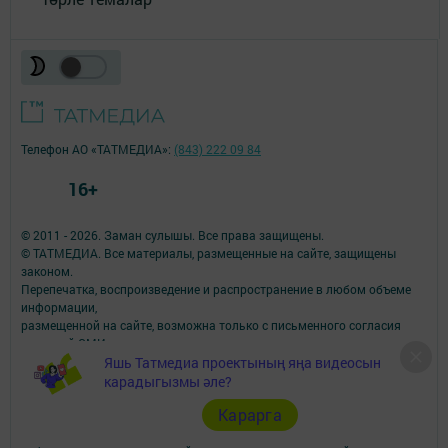
Телефон АО «ТАТМЕДИА»:
(843) 222 09 84
16+
© 2011 - 2026. Заман сулышы. Все права защищены.
© ТАТМЕДИА. Все материалы, размещенные на сайте, защищены
законом.
Перепечатка, воспроизведение и распространение в любом объеме
информации,
размещенной на сайте, возможна только с письменного согласия
редакций СМИ.
Яшь Татмедиа проектының яңа видеосын
При поддержке Республиканского агентства по печати и массовым
коммуникациям.
карадыгызмы әле?
Наименование СМИ: Заман сулышы ( Дыхание времени)
Карарга
СМИ зарегистрировано Федеральной службой по надзору в сфере
связи,