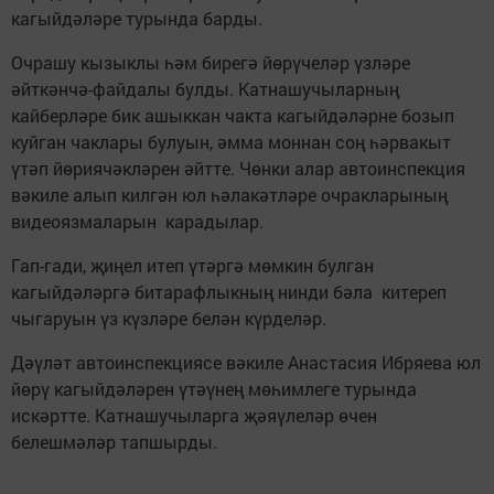
кагыйдәләре турында барды.
Очрашу кызыклы һәм бирегә йөрүчеләр үзләре
әйткәнчә-файдалы булды. Катнашучыларның
кайберләре бик ашыккан чакта кагыйдәләрне бозып
куйган чаклары булуын, әмма моннан соң һәрвакыт
үтәп йөриячәкләрен әйтте. Чөнки алар автоинспекция
вәкиле алып килгән юл һәлакәтләре очракларының
видеоязмаларын карадылар.
Гап-гади, җиңел итеп үтәргә мөмкин булган
кагыйдәләргә битарафлыкның нинди бәла китереп
чыгаруын үз күзләре белән күрделәр.
Дәүләт автоинспекциясе вәкиле Анастасия Ибряева юл
йөрү кагыйдәләрен үтәүнең мөһимлеге турында
искәртте. Катнашучыларга җәяүлеләр өчен
белешмәләр тапшырды.