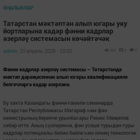
ЯҢАЛЫКЛАР
Татарстан мәктәптән алып югары уку
йортларына кадәр фәнни кадрлар
әзерләү системасын көчәйтәчәк
admin,
20 апрель 2026 - 20:33
220
0
0
Фәнни кадрлар әзерләү системасы – Татарстанда
мәктәп дәрәҗәсеннән алып югары квалификацияле
белгечләргә кадәр әзерләнә.
Бу хакта Казандагы фәнни-гамәли семинарда
Татарстан Республикасы Мәгариф һәм фән
министрының беренче урынбасары Рәмис Мөҗипов
хәбәр итте. Аның сүзләренчә, фән үсеше турыдан-туры
кадрлар потенциалы белән бәйле һәм илнең технологик