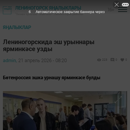
ЛЕНИНОГОРСК ЯҢАЛЫКЛАРЫ
16+
5
Автоматическое закрытие баннера через
"Заман сулышы" газетасы - Лениногорск районы
ЯҢАЛЫКЛАР
Лениногорскида эш урыннары
ярминкәсе узды
admin,
21 апрель 2026 - 08:20
223
0
0
Бөтенроссия эшкә урнашу ярминкәсе булды