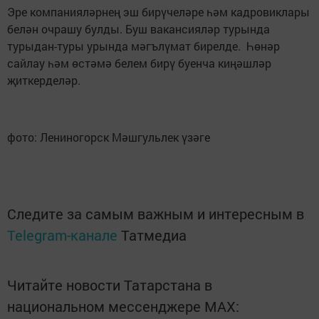
Эре компанияләрнең эш бирүчеләре һәм кадровиклары
белән очрашу булды. Буш вакансияләр турында
турыдан-туры урында мәгълүмат бирелде. Һөнәр
сайлау һәм өстәмә белем бирү буенча киңәшләр
җиткерделәр.
фото: Лениногорск Мәшгульлек үзәге
Следите за самым важным и интересным в
Telegram-канале
Татмедиа
Читайте новости Татарстана в
национальном мессенджере MАХ: