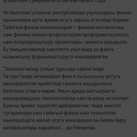
үсеше һәм суверенитеты нигезе булып тора.
Ул билгеләп үткәнчә, республикада укучыларны фәнни
эшчәнлеккә иртә җәлеп итүгә аерым игътибар бирелә.
Табигый-фәнни юнәлешләрне – физика-математика
һәм физика-химия профильләрен профориентацияләү
һәм популярлаштыру проектлары гамәлгә ашырыла.
Бу инициативалар мәктәптә укыганда ук фәнгә
кызыксыну формалаштыруга юнәлдерелгән.
"Технологияләр үсеше турында сөйләгәндә,
Татарстанда кечкенәдән фәнгә кызыксыну уятуга
юнәлдерелгән проектлар гамәлгә ашырылуын
билгеләп үтәргә кирәк. Якын арада мәгълүмати-
коммуникацион технологияләр һәм ясалма интеллект
буенча проект эшләтеп җибәреләчәк. Анда мәктәп
түгәрәкләре һәм табигый-фәнни һәм технологик
юнәлешләргә җәлеп итүгә юнәлдерелгән белем бирү
активлыклары каралган", - ди Мөҗипов.