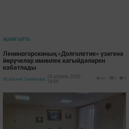
ҖӘМГЫЯТЬ
Лениногорскиның «Долголетие» үзәгенә
йөрүчеләр иминлек кагыйдәләрен
кабатлады
20 апрель 2026 -
Исламия Галимова,
241
0
0
18:56