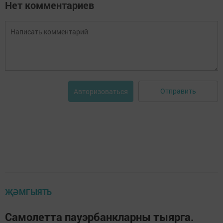
Нет комментариев
Отправить
Авторизоваться
ҖӘМГЫЯТЬ
Самолетта пауэрбанкларны тыярга.