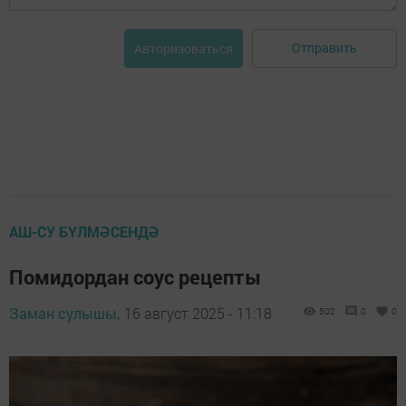
Отправить
Авторизоваться
АШ-СУ БҮЛМӘСЕНДӘ
Помидордан соус рецепты
Заман сулышы,
16 август 2025 - 11:18
502
0
0