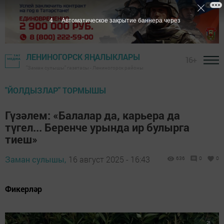
3
Автоматическое закрытие баннера через
ЛЕНИНОГОРСК ЯҢАЛЫКЛАРЫ
16+
"Заман сулышы" газетасы - Лениногорск районы
"ЙОЛДЫЗЛАР" ТОРМЫШЫ
Гүзәлем: «Балалар да, карьера да
түгел... Беренче урында ир булырга
тиеш»
Заман сулышы,
16 август 2025 - 16:43
636
0
0
Фикерләр