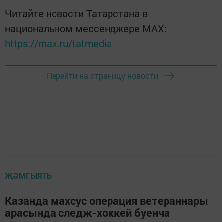
Читайте новости Татарстана в
национальном мессенджере MАХ:
https://max.ru/tatmedia
Перейти на страницу новости
ҖӘМГЫЯТЬ
Казанда махсус операция ветераннары
арасында следж-хоккей буенча