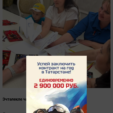
Эчтәлекле чара.