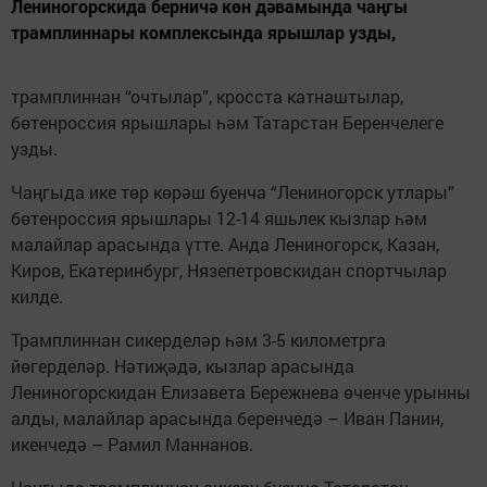
Лениногорскида берничә көн дәвамында чаңгы
трамплиннары комплексында ярышлар узды,
трамплиннан “очтылар”, кросста катнаштылар,
бөтенроссия ярышлары һәм Татарстан Беренчелеге
узды.
Чаңгыда ике төр көрәш буенча “Лениногорск утлары”
бөтенроссия ярышлары 12-14 яшьлек кызлар һәм
малайлар арасында үтте. Анда Лениногорск, Казан,
Киров, Екатеринбург, Нязепетровскидан спортчылар
килде.
Трамплиннан сикерделәр һәм 3-5 километрга
йөгерделәр. Нәтиҗәдә, кызлар арасында
Лениногорскидан Елизавета Бережнева өченче урынны
алды, малайлар арасында беренчедә – Иван Панин,
икенчедә – Рамил Маннанов.