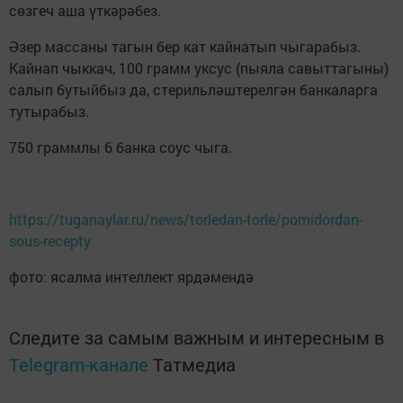
сөзгеч аша үткәрәбез.
Әзер массаны тагын бер кат кайнатып чыгарабыз.
Кайнап чыккач, 100 грамм уксус (пыяла савыттагыны)
салып бутыйбыз да, стерильләштерелгән банкаларга
тутырабыз.
750 граммлы 6 банка соус чыга.
https://tuganaylar.ru/news/torledan-torle/pomidordan-
sous-recepty
фото: ясалма интеллект ярдәмендә
Следите за самым важным и интересным в
Telegram-канале
Татмедиа