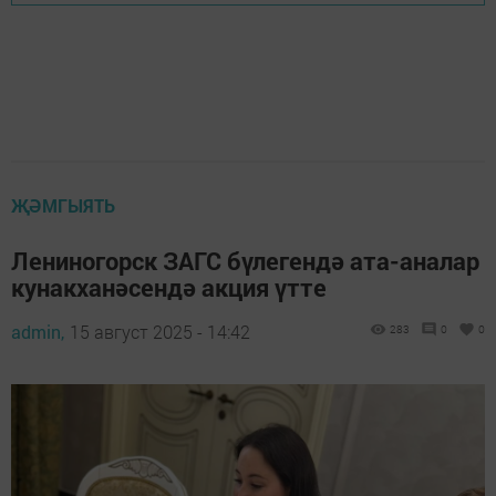
ҖӘМГЫЯТЬ
Лениногорск ЗАГС бүлегендә ата-аналар
кунакханәсендә акция үтте
admin,
15 август 2025 - 14:42
283
0
0