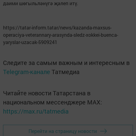
даими шөгыльләнүгә җәлеп итү.
https://tatar-inform.tatar/news/kazanda-maxsus-
operaciya-veterannary-arasynda-sledz-xokkei-buenca-
yaryslar-uzacak-5909241
Следите за самым важным и интересным в
Telegram-канале
Татмедиа
Читайте новости Татарстана в
национальном мессенджере MАХ:
https://max.ru/tatmedia
Перейти на страницу новости