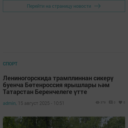
Перейти на страницу новости
СПОРТ
Лениногорскида трамплиннан сикерү
буенча Бөтенроссия ярышлары һәм
Татарстан Беренчелеге үтте
admin,
15 август 2025 - 10:51
379
0
0