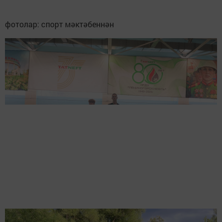
фотолар: спорт мәктәбеннән