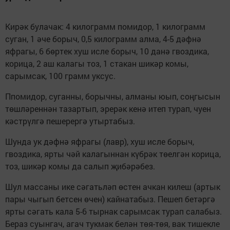
Кирәк булачак: 4 килограмм помидор, 1 килограмм
суган, 1 әче борыч, 0,5 килограмм алма, 4-5 дәфнә
яфрагы, 6 бөртек хуш исле борыч, 10 данә гвоздика,
корица, 2 аш калагы тоз, 1 стакан шикәр комы,
сарымсак, 100 грамм уксус.
Ппомидор, суганны, борычны, алманы юып, соңгысын
төшләреннән тазартып, эрерәк кенә итеп турап, чуен
кәстрүлгә пешерергә утыртабыз.
Шунда ук дәфнә яфрагы (лавр), хуш исле борыч,
гвоздика, ярты чәй калагыннан күбрәк төелгән корица,
тоз, шикәр комы да салып җибәрәбез.
Шул массаны ике сәгатьләп өстен ачкан килеш (артык
пары чыгып бетсен өчен) кайнатабыз. Пешеп бетәргә
ярты сәгать кала 5-6 тырнак сарымсак турап салабыз.
Бераз суынгач, агач тукмак белән төя-төя, вак тишекле