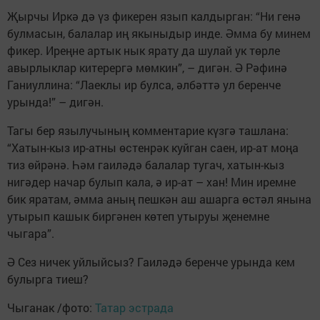
Җырчы Иркә дә үз фикерен язып калдырган: “Ни генә
булмасын, балалар иң якыныдыр инде. Әмма бу минем
фикер. Иреңне артык нык ярату да шулай ук төрле
авырлыклар китерергә мөмкин”, – дигән. Ә Рәфинә
Ганиуллина: “Лаеклы ир булса, әлбәттә ул беренче
урында!” – дигән.
Тагы бер язылучының комментарие күзгә ташлана:
“Хатын-кыз ир-атны өстенрәк куйган саен, ир-ат моңа
тиз өйрәнә. Һәм гаиләдә балалар тугач, хатын-кыз
нигәдер начар булып кала, ә ир-ат – хан! Мин иремне
бик яратам, әмма аның пешкән аш ашарга өстәл янына
утырып кашык биргәнен көтеп утыруы җенемне
чыгара”.
Ә Сез ничек уйлыйсыз? Гаиләдә беренче урында кем
булырга тиеш?
Чыганак /фото:
Татар эстрада