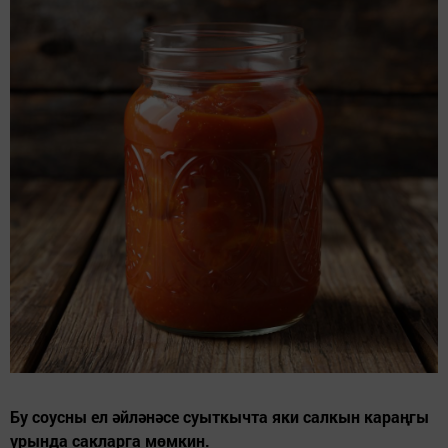
Бу соусны ел әйләнәсе суыткычта яки салкын караңгы
урында сакларга мөмкин.