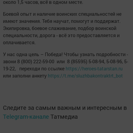
около 1,5 часов, всё в одном месте.
Боевой опыт и наличие воинских специальностей не
имеют значения. Тебя научат, помогут и поддержат.
Экипировка, боевое слаживание, подбор воинской
специальности, дорога - всё это предоставляется и
оплачивается.
У нас одна цель – Победа! Чтобы узнать подробности -
звони 8 (800) 222-59-00 или 8 (85595) 5-08-94, 5-08-96, 5-
19-22, переходи по ссылке
https://heroes-tatarstan.ru
или заполни анкету
https://t.me/sluzhbakontraktrt_bot
Следите за самым важным и интересным в
Telegram-канале
Татмедиа