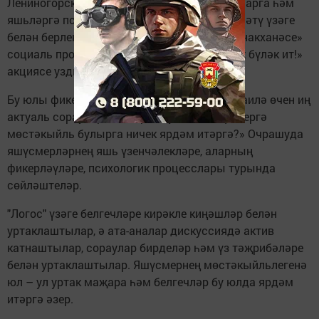
Лениногорск ЗАГС бүлегендә “Логос” балаларга һәм
яшьләргә психологик-педагогик ярдәм күрсәтү үзәге
белән берлектә ЗАГС бүлеге «Ата-аналар кунакханәсе»
социаль проекты кысаларында «Җылылык бүләк ит!»
акциясе уздырдылар.
Бу юлы фикер алышуның төп темасы һәр гаилә өчен иң
актуаль сорауларның берсе булды: “Яшүсмергә
мөстәкыйль булырга ничек ярдәм итәргә?» Очрашуда
яшүсмерләрнең яшь үзенчәлекләре, аларның
фикерләүләре, психологик процесслары турында
сөйләштеләр.
"Логос" үзәге белгечләре кирәкле киңәшләр белән
уртаклаштылар, ә ата-аналар дискуссиядә актив
катнаштылар, сораулар бирделәр һәм үз тәҗрибәләре
белән уртаклаштылар. Яшүсмернең мөстәкыйльлегенә
юл – ул уртак маҗара һәм белгечләр бу юлда ярдәм
итәргә әзер.