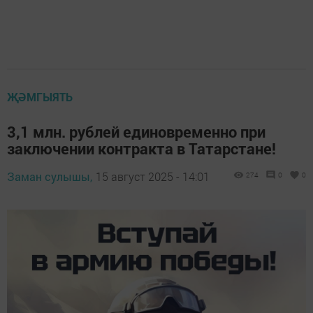
ҖӘМГЫЯТЬ
3,1 млн. рублей единовременно при
заключении контракта в Татарстане!
Заман сулышы,
15 август 2025 - 14:01
274
0
0