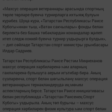
«Махсус операция ветераннары арасында спортның
төрле төрләре буенча турнирларга ихтыяҗ булуын
күрәбез. Шуңа күрә, «Татарстан Республикасы Рәисе
Кубогы»ннан тыш, «Ватан сакчылары» фонды белән
берлектә без башка төбәкләрдән командалар җәлеп
итеп следж-хоккей буенча турнир уздырырга булдык»,
– дип сөйләде Татарстан спорт министры урынбасары
Илдар Садриев.
Татарстан Республикасы Рәисе Рөстәм Миңнеханов
махсус операция хәрбиләренә һәм аларның
гаиләләренә булышуга аерым игътибар бирә. Аның
сүзләренчә, спорт белән шөгыльләнү махсус операция
ветераннарын тернәкләндерүдә иң мөһим
аспектларның берсе. Татарстан Рәисе инициативасы
белән республикада «Татарстан Рәисенең Спорт
Кубогы» уздырыла. Аның төп бурычы – махсус
операция хәрбиләрен физик культура һәм спорт белән