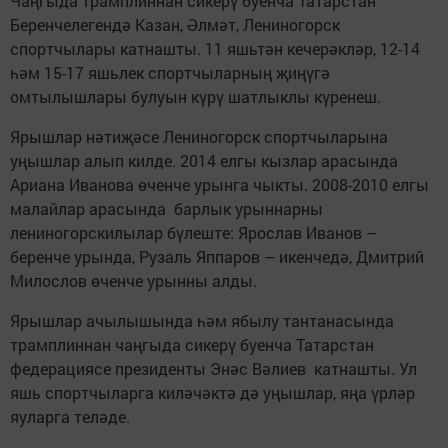
Чаңгыда трамплиннан сикерү буенча Татарстан
Беренчелегендә Казан, Әлмәт, Лениногорск
спортчылары катнашты. 11 яшьтән кечерәкләр, 12-14
һәм 15-17 яшьлек спортчыларның җиңүгә
омтылышлары булуын күрү шатлыклы күренеш.
Ярышлар нәтиҗәсе Лениногорск спортчыларына
уңышлар алып килде. 2014 елгы кызлар арасында
Ариана Иванова өченче урынга чыкты. 2008-2010 елгы
малайлар арасында барлык урыннарны
лениногорскилылар бүлеште: Ярослав Иванов –
беренче урында, Рузаль Яппаров – икенчедә, Дмитрий
Милослов өченче урынны алды.
Ярышлар ачылышында һәм ябылу тантанасында
трамплиннан чаңгыда сикерү буенча Татарстан
федерациясе президенты Энәс Вәлиев катнашты. Ул
яшь спортчыларга киләчәктә дә уңышлар, яңа үрләр
яуларга теләде.