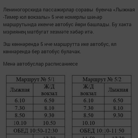
Лениногорскида пассажирлар соравы буенча «Лыжная
-Тимер юл вокзалы» 5 нче номерлы шәһәр
маршрутында икенче автобус йөри башлады. Бу хакта
мэриянең матбугат хезмәте хәбәр итә.
Эш көннәрендә 5 нче маршрутта ике автобус, ял
көннәрендә бер автобус булачак.
Менә автобуслар расписаниесе