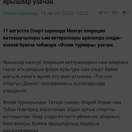
ярышлар узачак
Заман сулышы,
16 август 2025 - 10:20
257
0
0
17 августта Спорт сараенда Махсус операция
катнашучылары һәм ветераннары арасында следж-
хоккей буенча төбәкара «Өчлек турниры» узачак.
Ярышлар махсус операция ветераннарын һәм аларның
гаилә әгъзаларын физик культура һәм спорт белән
шөгыльләнүгә җәлеп итү максатыннан, «Россия
спорты» Дәүләт программасы кысаларында
уздырыла.
Өчлек турнирында» Татарстаннан, Марий Элдан һәм
Түбән Новгород өлкәсеннән 30дан артык спортчы
катнашачак. Алар үзара өч матч уйнаячак, аларның
йомгаклары буенча ярышларның лидерын
ачыклаячаклар.