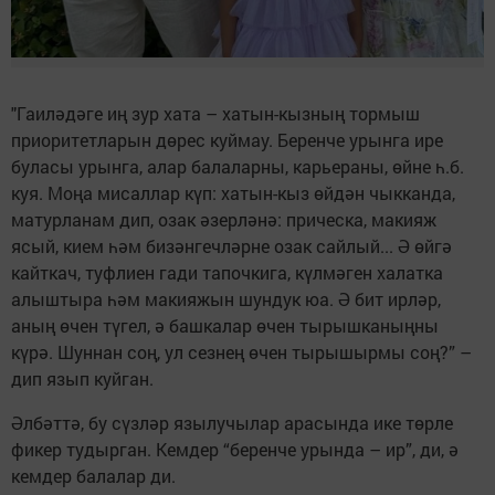
"Гаиләдәге иң зур хата – хатын-кызның тормыш
приоритетларын дөрес куймау. Беренче урынга ире
буласы урынга, алар балаларны, карьераны, өйне һ.б.
куя. Моңа мисаллар күп: хатын-кыз өйдән чыкканда,
матурланам дип, озак әзерләнә: прическа, макияж
ясый, кием һәм бизәнгечләрне озак сайлый... Ә өйгә
кайткач, туфлиен гади тапочкига, күлмәген халатка
алыштыра һәм макияжын шундук юа. Ә бит ирләр,
аның өчен түгел, ә башкалар өчен тырышканыңны
күрә. Шуннан соң, ул сезнең өчен тырышырмы соң?” –
дип язып куйган.
Әлбәттә, бу сүзләр язылучылар арасында ике төрле
фикер тудырган. Кемдер “беренче урында – ир”, ди, ә
кемдер балалар ди.