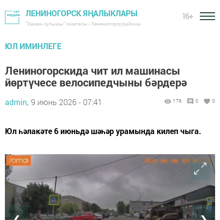
ЛЕНИНОГОРСК ЯҢАЛЫКЛАРЫ
16+
"Заман сулышы" газетасы - Лениногорск районы
ЮЛ ИМИНЛЕГЕ
Лениногорскида чит ил машинасы
йөртүчесе велосипедчыны бәрдерә
admin,
9 июнь 2026 - 07:41
176
0
0
Юл һәлакәте 6 июньдә шәһәр урамында килеп чыга.
❮
❯