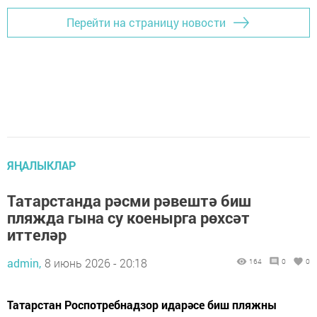
Перейти на страницу новости
ЯҢАЛЫКЛАР
Татарстанда рәсми рәвештә биш
пляжда гына су коенырга рөхсәт
иттеләр
admin,
8 июнь 2026 - 20:18
164
0
0
Татарстан Роспотребнадзор идарәсе биш пляжны