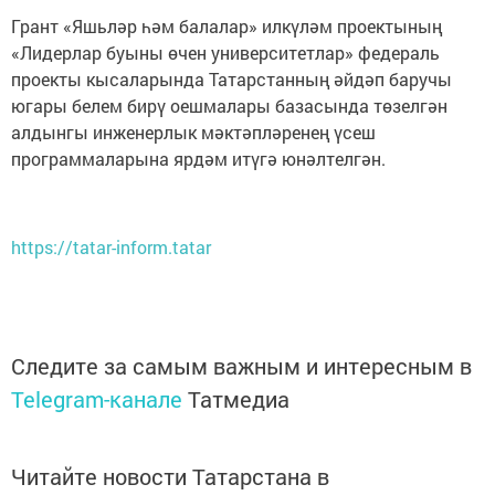
Грант «Яшьләр һәм балалар» илкүләм проектының
«Лидерлар буыны өчен университетлар» федераль
проекты кысаларында Татарстанның әйдәп баручы
югары белем бирү оешмалары базасында төзелгән
алдынгы инженерлык мәктәпләренең үсеш
программаларына ярдәм итүгә юнәлтелгән.
https://tatar-inform.tatar
Следите за самым важным и интересным в
Telegram-канале
Татмедиа
Читайте новости Татарстана в