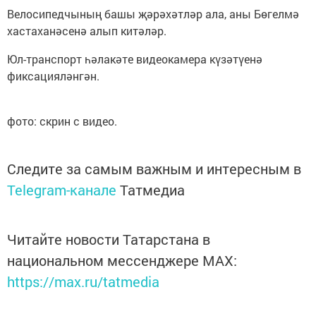
Велосипедчының башы җәрәхәтләр ала, аны Бөгелмә
хастаханәсенә алып китәләр.
Юл-транспорт һәлакәте видеокамера күзәтүенә
фиксацияләнгән.
фото: скрин с видео.
Следите за самым важным и интересным в
Telegram-канале
Татмедиа
Читайте новости Татарстана в
национальном мессенджере MАХ:
https://max.ru/tatmedia