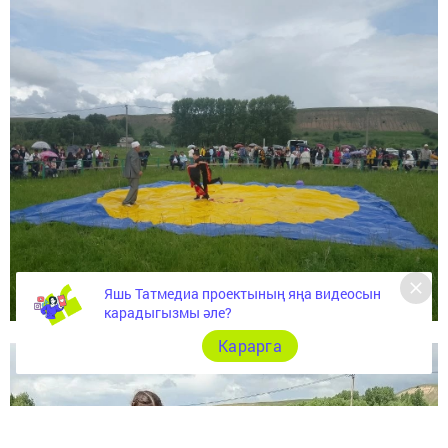
Яшь Татмедиа проектының яңа видеосын
карадыгызмы әле?
Карарга