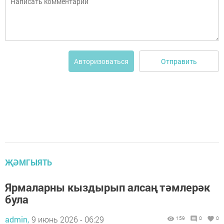
Отправить
Авторизоваться
ҖӘМГЫЯТЬ
Ярмаларны кыздырып алсаң тәмлерәк
була
admin,
9 июнь 2026 - 06:29
159
0
0