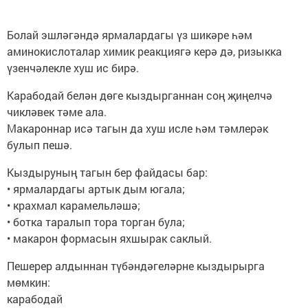
Болай эшләгәндә ярмалардагы үз шикәре һәм
аминокислоталар химик реакциягә керә дә, ризыкка
үзенчәлекле хуш ис бирә.
Карабодай белән дөге кыздырганнан соң җиңелчә
чикләвек тәме ала.
Макароннар исә тагын да хуш исле һәм тәмлерәк
булып пешә.
Кыздыруның тагын бер файдасы бар:
• ярмалардагы артык дым югала;
• крахмал карамельләшә;
• ботка таралып тора торган була;
• макарон формасын яхшырак саклый.
Пешерер алдыннан түбәндәгеләрне кыздырырга
мөмкин:
карабодай