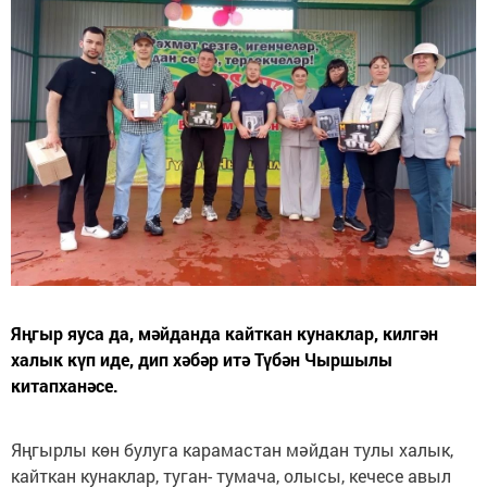
Яңгыр яуса да, мәйданда кайткан кунаклар, килгән
халык күп иде, дип хәбәр итә Түбән Чыршылы
китапханәсе.
Яңгырлы көн булуга карамастан мәйдан тулы халык,
кайткан кунаклар, туган- тумача, олысы, кечесе авыл