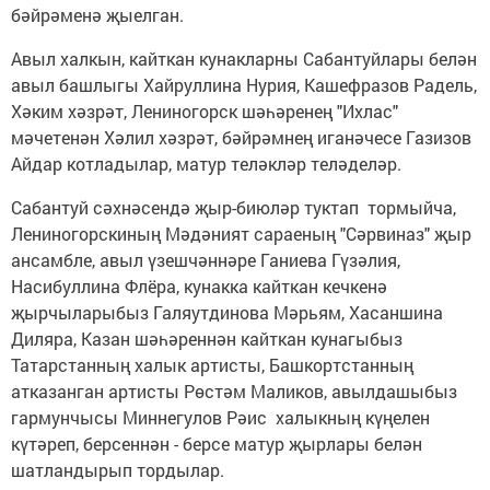
бәйрәменә җыелган.
Авыл халкын, кайткан кунакларны Сабантуйлары белән
авыл башлыгы Хайруллина Нурия, Кашефразов Радель,
Хәким хәзрәт, Лениногорск шәһәренең "Ихлас"
мәчетенән Хәлил хәзрәт, бәйрәмнең иганәчесе Газизов
Айдар котладылар, матур теләкләр теләделәр.
Сабантуй сәхнәсендә җыр-биюләр туктап тормыйча,
Лениногорскиның Мәдәният сараеның "Сәрвиназ" җыр
ансамбле, авыл үзешчәннәре Ганиева Гүзәлия,
Насибуллина Флёра, кунакка кайткан кечкенә
җырчыларыбыз Галяутдинова Мәрьям, Хасаншина
Диляра, Казан шәһәреннән кайткан кунагыбыз
Татарстанның халык артисты, Башкортстанның
атказанган артисты Рөстәм Маликов, авылдашыбыз
гармунчысы Миннегулов Рәис халыкның күңелен
күтәреп, берсеннән - берсе матур җырлары белән
шатландырып тордылар.