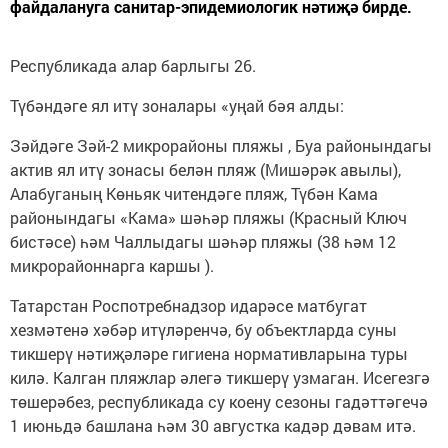
файдалануга санитар-эпидемиологик нәтиҗә бирде.
Республикада алар барлыгы 26.
Түбәндәге ял итү зоналары «уңай бәя алды:
Зәйдәге Зәй-2 микрорайоны пляжы , Буа районындагы
актив ял итү зонасы белән пляж (Мишәрәк авылы),
Алабуганың Көньяк читендәге пляж, Түбән Кама
районындагы «Кама» шәһәр пляжы (Красный Ключ
бистәсе) һәм Чаллыдагы шәһәр пляжы (38 һәм 12
микрорайоннарга каршы ).
Татарстан Роспотребнадзор идарәсе матбугат
хезмәтенә хәбәр итүләренчә, бу объектларда суны
тикшерү нәтиҗәләре гигиена нормативларына туры
килә. Калган пляжлар әлегә тикшерү узмаган. Исегезгә
төшерәбез, республикада су коену сезоны гадәттәгечә
1 июньдә башлана һәм 30 августка кадәр дәвам итә.