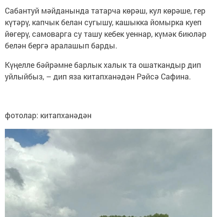
Сабантуй мәйданында татарча көрәш, кул көрәше, гер
күтәрү, капчык белан сугышу, кашыкка йомырка куеп
йөгерү, самоварга су ташу кебек уеннар, күмәк биюләр
белән бергә аралашып барды.
Күңелле бәйрәмне барлык халык та ошаткандыр дип
уйлыйбыз, – дип яза китапханәдән Рәйсә Сафина.
фотолар: китапханәдән