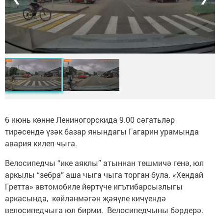
6 июнь көнне Лениногорскида 9.00 сәгатьләр
тирәсендә үзәк базар янындагы Гагарин урамында
авария килеп чыга.
Велосипедчы “ике аяклы” атыннан төшмичә генә, юл
аркылы “зебра” аша чыга чыга торган була. «Хендай
Гретта» автомобиле йөртүче игътибарсызлыгы
аркасында, көйләнмәгән җәяүле кичүендә
велосипедчыга юл бирми. Велосипедчыны бәрдерә.