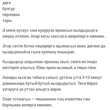
дөге
булгур
перловка
тары
Ә менә кускус һәм кукуруза ярмасын кыздырырга
киңәш ителми. Алар каты массага әверелергә мөмкин.
Әгәр сөтле ботка пешерергә җыенасыз икән, дөгене дә
кыздырмыйча гына куллану яхшырак.
Кыздырыр алдыннан ярманы юып, сөлге өстендә
киптереп алыгыз. Юеш ярма кызмый, ә пешә генә.
Аннары кызган табага салып, уртача утта 3-10 минут
дәвамында бутый-бутый кыздырыгыз. Төсе бераз
үзгәрүгә үк уттан алырга кирәк.
Озак тотмагыз — пешкәннән соң әчкелтем тәм
барлыкка килергә мөмкин.