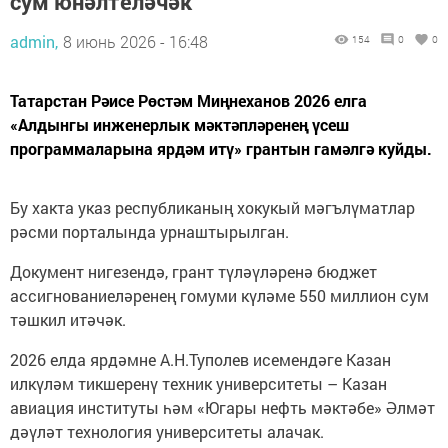
сум юнәлтеләчәк
admin,
8 июнь 2026 - 16:48
154
0
0
Татарстан Рәисе Рөстәм Миңнеханов 2026 елга
«Алдынгы инженерлык мәктәпләренең үсеш
программаларына ярдәм итү» грантын гамәлгә куйды.
Бу хакта указ республиканың хокукый мәгълүматлар
рәсми порталында урнаштырылган.
Документ нигезендә, грант түләүләренә бюджет
ассигнованиеләренең гомуми күләме 550 миллион сум
тәшкил итәчәк.
2026 елда ярдәмне А.Н.Туполев исемендәге Казан
илкүләм тикшеренү техник университеты – Казан
авиация институты һәм «Югары нефть мәктәбе» Әлмәт
дәүләт технология университеты алачак.