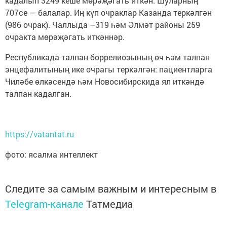
кадалып 3249 кеше мөрәҗәгать иткән. Шуларның
707се — балалар. Иң күп очраклар Казанда теркәлгән
(986 очрак). Чаллыда –319 һәм Әлмәт районы 259
очракта мөрәҗәгать иткәннәр.
Республикада талпан боррелиозының өч һәм талпан
энцефалитының ике очрагы теркәлгән: пациентларга
Чиләбе өлкәсендә һәм Новосибирскида ял иткәндә
талпан кадалган.
https://vatantat.ru
фото: ясалма интеллект
Следите за самым важным и интересным в
Telegram-канале
Татмедиа