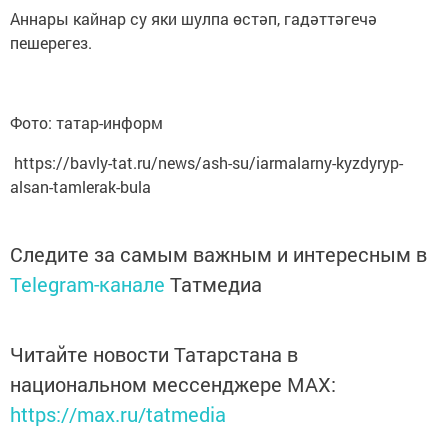
Аннары кайнар су яки шулпа өстәп, гадәттәгечә
пешерегез.
Фото: татар-информ
https://bavly-tat.ru/news/ash-su/iarmalarny-kyzdyryp-
alsan-tamlerak-bula
Следите за самым важным и интересным в
Telegram-канале
Татмедиа
Читайте новости Татарстана в
национальном мессенджере MАХ:
https://max.ru/tatmedia