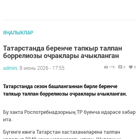
ЯҢАЛЫКЛАР
Татарстанда беренче тапкыр талпан
боррелиозы очраклары ачыкланган
admin,
8 июнь 2026 - 17:55
176
0
0
Татарстанда сезон башланганнан бирле беренче
тапкыр талпан боррелиозы очраклары ачыкланган.
Бу хакта Роспотребнадзорның ТР буенча идарәсе хәбәр
итә.
Бүгенге көнгә Татарстан хастаханәләренә талпан