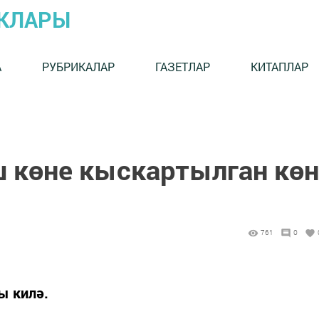
ЫКЛАРЫ
А
РУБРИКАЛАР
ГАЗЕТЛАР
КИТАПЛАР
ш көне кыскартылган көн
761
0
ы килә.