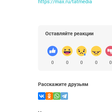
https://max.ru/tatmedia
Оставляйте реакции
0
0
0
0
0
Расскажите друзьям