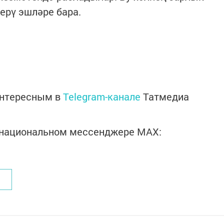
ерү эшләре бара.
интересным в
Telegram-канале
Татмедиа
в национальном мессенджере MАХ: