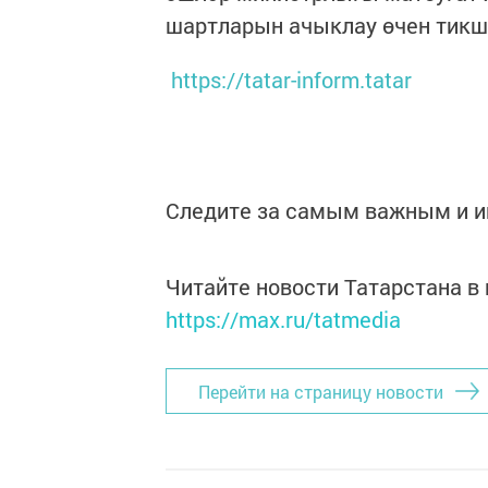
шартларын ачыклау өчен тикш
https://tatar-inform.tatar
Следите за самым важным и 
Читайте новости Татарстана 
https://max.ru/tatmedia
Перейти на страницу новости