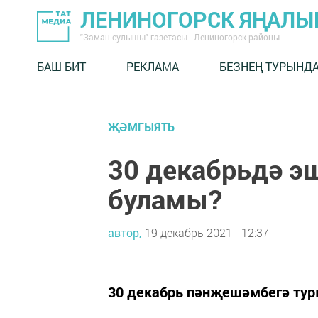
ЛЕНИНОГОРСК ЯҢАЛ
"Заман сулышы" газетасы - Лениногорск районы
БАШ БИТ
РЕКЛАМА
БЕЗНЕҢ ТУРЫНД
ҖӘМГЫЯТЬ
30 декабрьдә э
буламы?
автор,
19 декабрь 2021 - 12:37
30 декабрь пәнҗешәмбегә тур