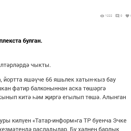
1222
0
лекста булган.
лтәрләрдә чыкты.
, йортта яшәүче 66 яшьлек хатын-кыз бау
шкан фатир балконыннан аска төшәргә
кынып китә һәм җиргә егылып төшә. Алынган
уры килүен «Татар-информ»га ТР буенча Эчке
хезмәтендә расладылар. Бу хәлнең барлык