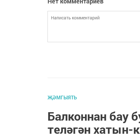
Нет комментариев
ҖӘМГЫЯТЬ
Балконнан бау б
теләгән хатын-