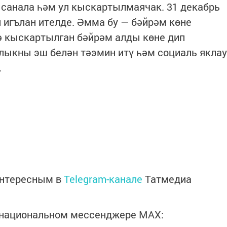
п санала һәм ул кыскартылмаячак. 31 декабрь
п игълан ителде. Әмма бу — бәйрәм көне
ә кыскартылган бәйрәм алды көне дип
алыкны эш белән тәэмин итү һәм социаль яклау
.
интересным в
Telegram-канале
Татмедиа
в национальном мессенджере MАХ: