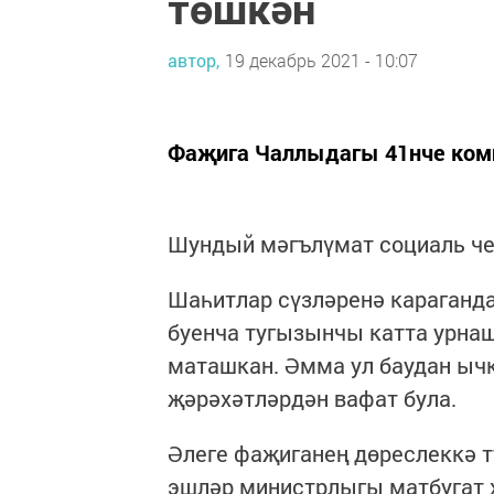
төшкән
автор,
19 декабрь 2021 - 10:07
Фаҗига Чаллыдагы 41нче комп
Шундый мәгълүмат социаль че
Шаһитлар сүзләренә караганда
буенча тугызынчы катта урна
маташкан. Әмма ул баудан ыч
җәрәхәтләрдән вафат була.
Әлеге фаҗиганең дөреслеккә т
эшләр министрлыгы матбугат 