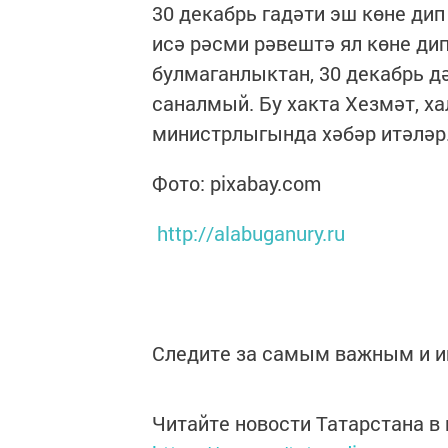
30 декабрь гадәти эш көне ди
исә рәсми рәвештә ял көне ди
булмаганлыктан, 30 декабрь д
саналмый. Бу хакта Хезмәт, х
министрлыгында хәбәр итәләр
Фото: pixabay.com
http://alabuganury.ru
Следите за самым важным и 
Читайте новости Татарстана 