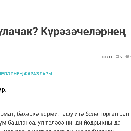
улачак? Күрәзәчеләрнең
888
0
ар.
мат, бәхәскә керми, гафу итә белә торган сан
үм башланса, ул теләсә нинди йодрыкны да