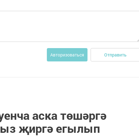
Отправить
Авторизоваться
уенча аска төшәргә
кыз җиргә егылып