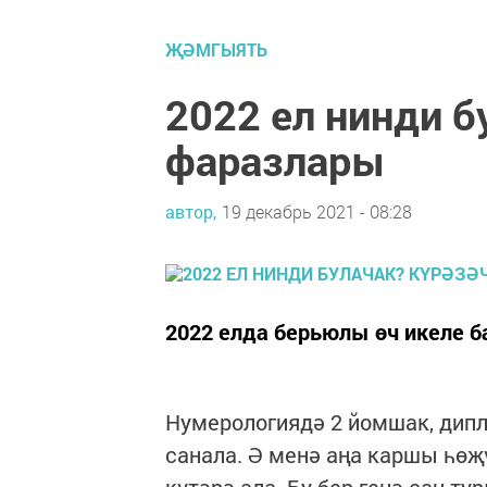
ҖӘМГЫЯТЬ
2022 ел нинди б
фаразлары
автор,
19 декабрь 2021 - 08:28
2022 елда берьюлы өч икеле б
Нумерологиядә 2 йомшак, дипло
санала. Ә менә аңа каршы һөҗ