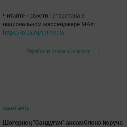
Читайте новости Татарстана в
национальном мессенджере MАХ:
https://max.ru/tatmedia
Перейти на страницу новости
ҖӘМГЫЯТЬ
Шөгернең "Сандугач" ансамбленә йөрүче