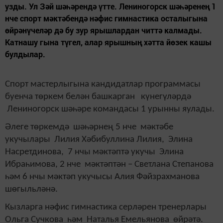
узды. Ул Зәй шәһәрендә үтте. Лениногорск шәһәренең 1
нче спорт мәктәбендә нәфис гимнастика осталыгына
өйрәнүчеләр дә бу зур ярышлардан читтә калмады.
Катнашу гына түгел, алар ярышның хәтта йөзек кашы
булдылар.
Спорт мастерлыгына кандидатлар программасы
буенча төркем белән башкарган күнегүләрдә
Лениногорск шәһәре командасы 1 урынны яулады.
Әлеге төркемдә шәһәрнең 5 нче мәктәбе
укучылары Лилия Хәбибуллина Лилия, Элина
Насретдинова, 7 нчы мәктәптә укучы Элина
Ибраһимова, 2 нче мәктәптән – Светлана Степанова
һәм 6 нчы мәктәп укучысы Алия Фәйзрахманова
шөгыльләнә.
Кызларга нәфис гимнастика серләрен
тренерлар
ы
Ольга
Сучкова
һәм Наталья
Емельянова
өйрәтә.