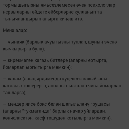
тормышыгызны ямьсезләмәсен өчен психологлар
нервыларны өйдәге әйберләрне кулланып та
тынычландырып алырга киңәш итә.
Менә алар:
— чынаяк (барлык ачуыгызны туплап, шуның эченә
кычкырырга була);
— кирәкмәгән кәгазь битләре (аларны ертырга,
йомарлап ыргытырга мөмкин);
— каләм (аның ярдәмендә күңелсез вакыйганы
кәгазьгә төшерергә, аннары сызгалап яисә йомарлап
ташларга);
— мендәр яисә бокс белән шөгыльләнү грушасы
(аларны “тукмаганда” барлык начар уйлардан,
көнчеллектән, кәеф төшүдән котылырга мөмкин).