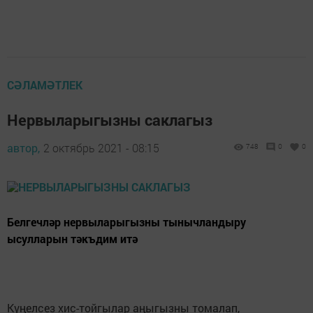
СӘЛАМӘТЛЕК
Нервыларыгызны саклагыз
автор,
2 октябрь 2021 - 08:15
748
0
0
Белгечләр нервыларыгызны тынычландыру
ысулларын тәкъдим итә
Күңелсез хис-тойгылар аңыгызны томалап,