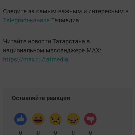
Следите за самым важным и интересным в
Telegram-канале
Татмедиа
Читайте новости Татарстана в
национальном мессенджере MАХ:
https://max.ru/tatmedia
Оставляйте реакции
0
0
0
0
0