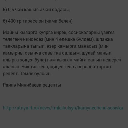
5) 0,5 чәй кашыгы чәй содасы,
6) 400 гр тирәсе он (чама белән)
Майны кызарга куярга кирәк, сосискаларны үзегез
теләгәнчә кисәсез (мин 4 өлешкә бүлдем), шпажка
таякларына тыгып, әзер камырга манасыз (мин
камырны озынча савытка салдым, шулай манып
алырга җиңел була) һәм кызган майга салып пешереп
аласыз. Бик тиз генә, җиңел генә әзерләнә торган
рецепт. Тәмле булсын.
Раилә Минибаева рецепты
http://atnya-rt.ru/news/tmle-bulsyn/kamyr-echend-sosiska