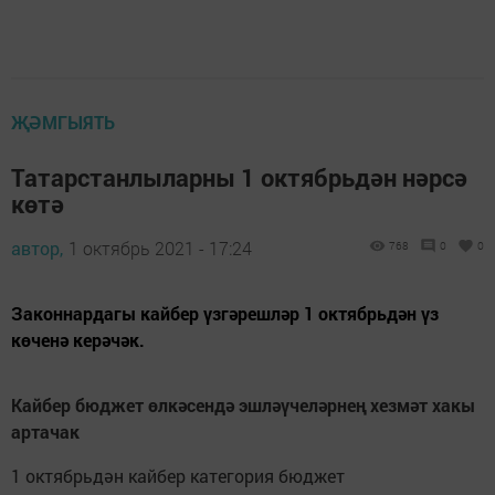
ҖӘМГЫЯТЬ
Татарстанлыларны 1 октябрьдән нәрсә
көтә
автор,
1 октябрь 2021 - 17:24
768
0
0
Законнардагы кайбер үзгәрешләр 1 октябрьдән үз
көченә керәчәк.
Кайбер бюджет өлкәсендә эшләүчеләрнең хезмәт хакы
артачак
1 октябрьдән кайбер категория бюджет