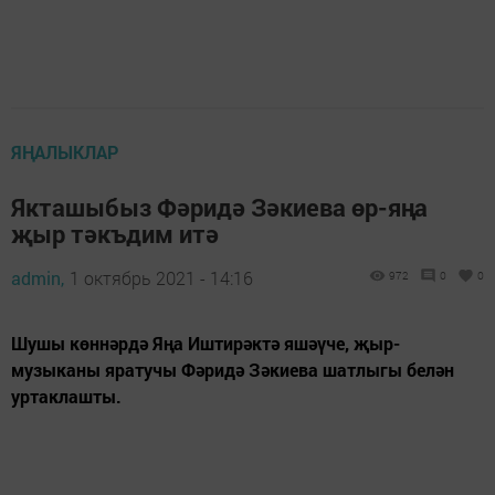
ЯҢАЛЫКЛАР
Якташыбыз Фәридә Зәкиева өр-яңа
җыр тәкъдим итә
admin,
1 октябрь 2021 - 14:16
972
0
0
Шушы көннәрдә Яңа Иштирәктә яшәүче, җыр-
музыканы яратучы Фәридә Зәкиева шатлыгы белән
уртаклашты.