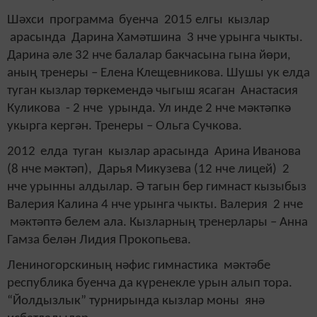
Шәхси программа
буенча 2015 елгы
кызлар
арасында
Дарина Хамәтшина 3 нче урынга чыкты.
Дарина әле 32 нче балалар бакчасына гына йөри,
аның тренеры – Елена Клещевникова. Шушы ук елда
туган кызлар төркемендә чыгыш ясаган Анастасия
Куликова - 2 нче урында. Ул инде 2 нче мәктәпкә
укырга кергән. Тренеры – Ольга Сучкова.
2012
елда
туган кызлар арасында
Арина Иванова
(8 нче мәктәп), Дарья Микузева (12 нче лицей) 2
нче урынны алдылар. Ә тагын бер гимнаст кызыбыз
Валерия Калина 4 нче урынга чыкты. Валерия 2 нче
мәктәптә белем ала. Кызларның тренерлары – Анна
Гамза белән Лидия Прокопьева.
Лениногорскиның нәфис гимнастика мәктәбе
республика буенча да күренекле урын алып тора.
“Йолдызлык” турнирында кызлар моны янә