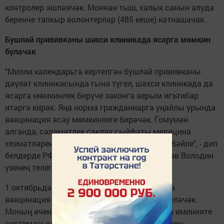
контролер эшләячәк. Моннан тыш, халык санын алуда
беренче тапкыр волонтерлар (485 кеше) катнашачак.
Бушлай прививканы шәхси клиникада ясарга мөмкин
булачак
"Милли календарьга кертелгән бушлай прививканы
дәүләт клиникасында гына түгел, шәхси клиникада да
ясарга мөмкинлек бирүче законга аерым игътибар
итәргә кирәк. Яңа норма гражданнарга уңайлы урында
вакцинация ясау мөмкинлеге бирәчәк. Гомумән
алганда, сәламәтлек саклау сыйфаты медицина
хезмәтләреннщн файдалану уңйлылыгына бәйле", - дип
белдерде РФ Дәүләт Думасы Рәисе Вячеслав Володин
үзенең телеграмм-каналында.
1 октябрьдән федераль шәхси клиникаларга
вакцинация ясау өчен бюджеттан акча биреләчәк.
Моның өчен клиникалар мәҗбүри медицина иминияте
системасына интеграцияләнгән булырга тиеш.