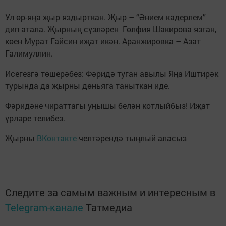
Ул өр-яңа җыр яздырткан. Җыр – “Әнием кадерлем”
дип атала. Җырның сүзләрен Гөлфия Шакирова язган,
көен Мурат Гайсин иҗат икән. Аранжировка – Азат
Галимуллин.
Исегезгә төшерәбез: Фәридә туган авылы Яңа Иштирәк
турында да җырны дөньяга таныткан иде.
Фәридәне чираттагы уңышы белән котлыйбыз! Иҗат
үрләре телибез.
Җырны
ВКонтакте
челтәрендә тыңлый аласыз
Следите за самым важным и интересным в
Telegram-канале
Татмедиа