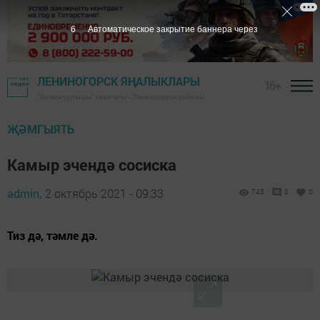
5
Автоматическое закрытие баннера через
ЛЕНИНОГОРСК ЯҢАЛЫКЛАРЫ
16+
"Заман сулышы" газетасы - Лениногорск районы
ҖӘМГЫЯТЬ
Камыр эчендә сосиска
admin,
2 октябрь 2021 - 09:33
743
0
0
Тиз дә, тәмле дә.