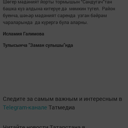
Шөгер мәдәният йорты тормышын “Сандугач”тан
башка күз алдына китерүе дә мөмкин түгел. Район
буенча, шәһәр мәдәният саренда узган бәйрәм
чараларында да күрергә була аларны.
Исламия Галимова
Тулысынча "Заман сулышы"нда
Следите за самым важным и интересным в
Telegram-канале
Татмедиа
Читайте новости Татарстана в