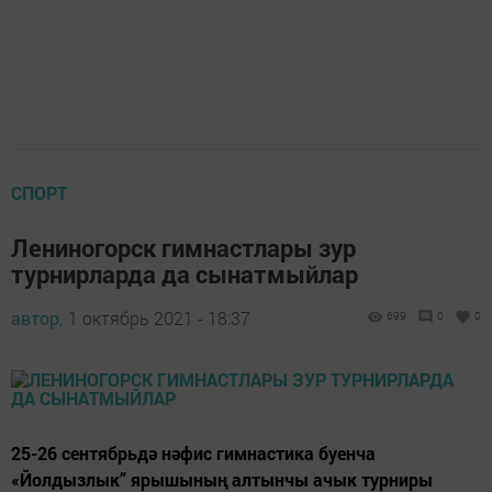
СПОРТ
Лениногорск гимнастлары зур
турнирларда да сынатмыйлар
автор,
1 октябрь 2021 - 18:37
699
0
0
25-26 сентябрьдә нәфис гимнастика буенча
«Йолдызлык” ярышының алтынчы ачык турниры