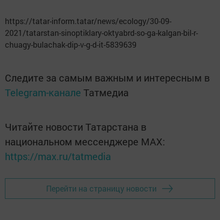
https://tatar-inform.tatar/news/ecology/30-09-
2021/tatarstan-sinoptiklary-oktyabrd-so-ga-kalgan-bil-r-
chuagy-bulachak-dip-v-g-d-it-5839639
Следите за самым важным и интересным в
Telegram-канале
Татмедиа
Читайте новости Татарстана в
национальном мессенджере MАХ:
https://max.ru/tatmedia
Перейти на страницу новости