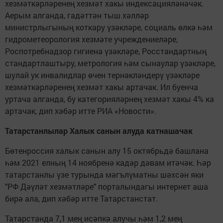
хезмәткәрләренең хезмәт хакы индексацияләнәчәк.
Аерым алганда, гадәттән тыш хәлләр
министрлыгының коткару үзәкләре, социаль өлкә һәм
гидрометеорология хезмәте учреждениеләре,
Роспотребнадзор гигиена үзәкләре, Росстандартның
стандартлаштыру, метрология һәм сынаулар үзәкләре,
шулай ук инвалидлар өчен тернәкләндерү үзәкләре
хезмәткәрләренең хезмәт хакы артачак. Ил буенча
уртача алганда, бу категорияләрнең хезмәт хакы 4% ка
артачак, дип хәбәр итте РИА «Новости».
Татарстанлылар Халык санын алуда катнашачак
Бөтенроссия халык санын алу 15 октябрьдә башлана
һәм 2021 елның 14 ноябренә кадәр дәвам итәчәк. Һәр
татарстанлы үзе турында мәгълүматны шәхсән яки
"РФ Дәүләт хезмәтләре" порталындагы интернет аша
бирә ала, дип хәбәр итте Татарстанстат.
Татарстанда 7,1 мең исәпкә алучы һәм 1,2 мең