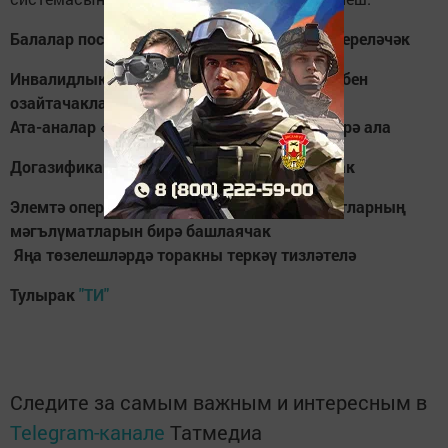
Балалар пособиеләре «Мир» картасына күчереләчәк
Инвалидлык билгеләүнең вакытлыча тәртибен
озайтачаклар
Ата-аналар «мәктәп» түләүләренә гариза бирә ала
Догазификация механизмы эшли башлаячак
Элемтә операторлары запрос буенча клиентларның
мәгълүматларын бирә башлаячак
Яңа төзелешләрдә торакны теркәү тизләтелә
Тулырак
"ТИ"
Следите за самым важным и интересным в
Telegram-канале
Татмедиа