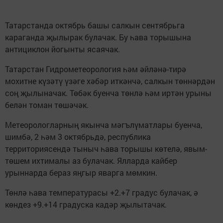
Татарстанда октябрь башы салкын сентябрьга
караганда җылырак булачак. Бу һава торышына
антициклон йогынты ясаячак.
Татарстан Гидрометеорология һәм әйләнә-тирә
мохитне күзәтү үзәге хәбәр иткәнчә, салкын төннәрдән
соң җылыначак. Төбәк буенча төнлә һәм иртән урыны
белән томан төшәчәк.
Метеорологларның якынча мәгълүматлары буенча,
шимбә, 2 һәм 3 октябрьдә, республика
территориясендә тыныч һава торышы көтелә, явым-
төшем ихтималы аз булачак. Ялларда кайбер
урыннарда бераз яңгыр яварга мөмкин.
Төнлә һава температурасы +2.+7 градус булачак, ә
көндез +9.+14 градуска кадәр җылытачак.