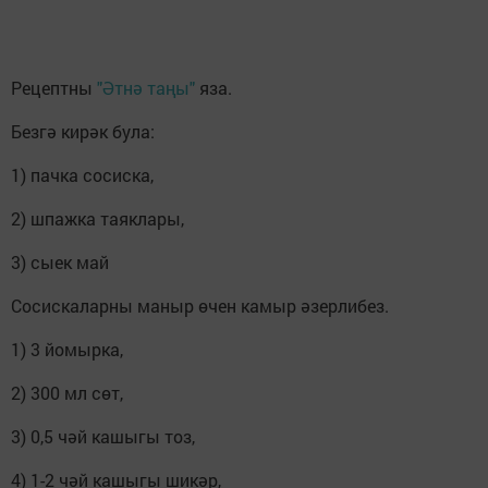
Рецептны
"Әтнә таңы"
яза.
Безгә кирәк була:
1) пачка сосиска,
2) шпажка таяклары,
3) сыек май
Сосискаларны маныр өчен камыр әзерлибез.
1) 3 йомырка,
2) 300 мл сөт,
3) 0,5 чәй кашыгы тоз,
4) 1-2 чәй кашыгы шикәр,