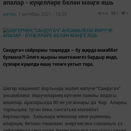
апалар - күңелләре белән мәңге яшь
автор,
1 октябрь 2021 - 16:35
824
0
0
Сандугач сайрармы таңнарда – бу җирдә мәхәббәт
булмаса?! Әлеге җырны ишеткәнегез бардыр инде,
сүзләре күңелдә яшәү теләге уятып тора.
Шөгер мәдәният йортында эшләп килүче “Сандугач”
ансамбленә йөрүчеләрнең күпчеле лаеклы ялдагы
кешеләр. Араларында 80 не узганнары да бар. Аларны
тормышка, туган якка, сәнгатькә мәхәббәт
берләштерә. Халыкара өлкәннәр көне уңаеннан,
аларның бетмәс-төкәнмәс энергиясенә сокланып, үз
төбәгебездә генә түгел, бөтен дөньяга танытасы килде.