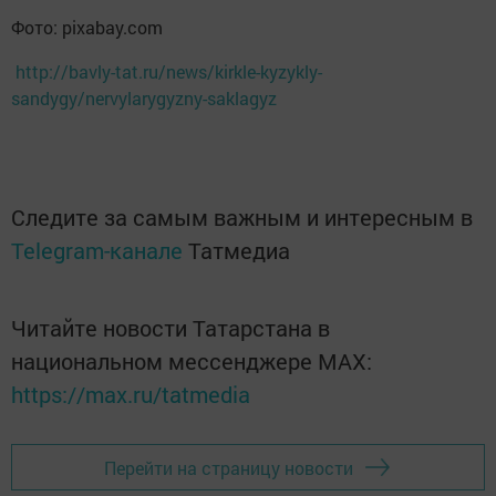
Фото: pixabay.com
http://bavly-tat.ru/news/kirkle-kyzykly-
sandygy/nervylarygyzny-saklagyz
Следите за самым важным и интересным в
Telegram-канале
Татмедиа
Читайте новости Татарстана в
национальном мессенджере MАХ:
https://max.ru/tatmedia
Перейти на страницу новости