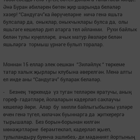
Әнә Буран әбиләрен бөтен җир шарында беләләр
хәзер! “Сандугач”ка йөрүчеләрне ничә генә яшьтә
булсалар да, оныклар, оныкчыклары булса да, олы
яшьтәге кешеләр дип атарга тел әйләнми. Рухи байлык
белән тулы күңелләре, ачык матур йөзләре белән
яшьләргә тормыш үрнәге булып торалар.
Моннан 15 еллар элек оешкан “Зиләйлүк “ төркеме
татар халык җырлары клубына әверелгән. Менә алты
ел инде аны “Сандугач” буларак беләләр.
- Безнең төркемдә үз туган телләрен яратучы, аның
гореф- гадәтләре, йолаларын кадерләп саклаучы
кешеләр йөри. Алар бу милли байлыгыбызны үзләре
өчен генә түгел, киләчәк буыннарга да җиткерергә
тырышалар. Без борын-борынан килгән
мөнәҗәтләрне берәмтекләп, кадерләп җыеп,
тулыландыру буенча эшлибез,- ди мәдәният йортының