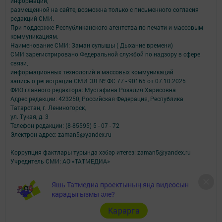
информации,
размещенной на сайте, возможна только с письменного согласия
редакций СМИ.
При поддержке Республиканского агентства по печати и массовым
коммуникациям.
Наименование СМИ: Заман сулышы ( Дыхание времени)
СМИ зарегистрировано Федеральной службой по надзору в сфере
связи,
информационных технологий и массовых коммуникаций
запись о регистрации СМИ ЭЛ № ФС 77 - 90165 от 07.10.2025
ФИО главного редактора: Мустафина Розалия Харисовна
Адрес редакции: 423250, Российская Федерация, Республика
Татарстан, г. Лениногорск,
ул. Тукая, д. 3
Телефон редакции: (8-85595) 5 - 07 - 72
Электрон адрес: zaman5@yandex.ru
Коррупция фактлары турында хәбәр итегез: zaman5@yandex.ru
Учредитель СМИ: АО «ТАТМЕДИА»
Антикоррупционная политика
Яшь Татмедиа проектының яңа видеосын
АО «ТАТМЕДИА» использует «cookie»
для персонализации сервисов и
карадыгызмы әле?
удобства пользователей сайтом.
Использование «cookie» можно отменить в настройках браузера.
Карарга
Политика конфиденциальности