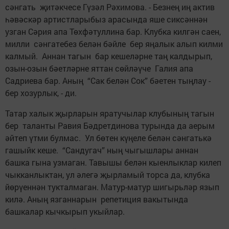
сәнгать җитәкчесе Гүзәл Рәхимова. - Безнең иң актив
һәвәскәр артистларыбыз арасында яше сиксәннән
узган Сәрия апа Төхфәтуллина бар. Клубка килгән саен,
милли сәнгатебез белән бәйле бер яңалык алып килми
калмый. Аннан тагын бар кешеләрне таң калдырып,
озын-озын бәетләрне яттан сөйләүче Галия апа
Садриева бар. Аның “Сак белән Сок” бәетен тыңлау -
бер хозурлык, - ди.
Татар халык җырларын яратучылар клубының тагын
бер таланты Равия Бәдретдинова турында да аерым
әйтеп үтми булмас. Ул бөтен күңеле белән сәнгатькә
гашыйк кеше. “Сандугач” ның чыгышлары аннан
башка гына узмаган. Тавышы белән кыенлыклар килеп
чыкканлыктан, ул әлегә җырламый торса да, клубка
йөрүеннән тукталмаган. Матур-матур шигырьләр язып
килә. Аның язганнарын репетиция вакытында
башкалар кычкырып укыйлар.