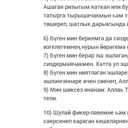
Ашаган ризыгым каткан ипи бу
татырга тырышачакмын һәм т
төшереп, шатлык дәрьясында 
6) Бүген мин беркемгә дә сиз
изгелегемнең нурын йөрәгемә
7) Бүген мин берәр эш эшләгә
сиздермәячәкмен. Хәтта ул э
8) Бүген мин ниятләгән эшләр
эшләнгәннәре өчен сөенеп, Ал
9) Мин шиксез инанам: Аллаһ 
тели.
10) Шулай фикер-ләвемне һәм
сәерсенеп караган кешеләрнең