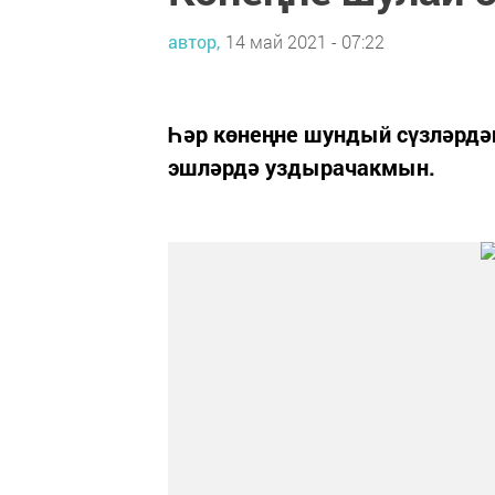
автор,
14 май 2021 - 07:22
Һәр көнеңне шундый сүзләрдән
эшләрдә уздырачакмын.