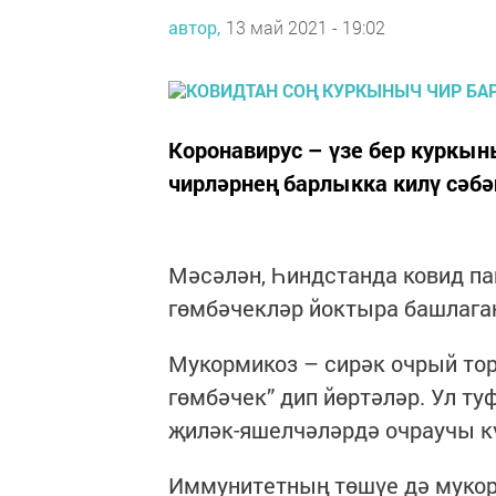
автор,
13 май 2021 - 19:02
Коронавирус – үзе бер куркыны
чирләрнең барлыкка килү сәбә
Мәсәлән, Һиндстанда ковид п
гөмбәчекләр йоктыра башлага
Мукормикоз – сирәк очрый тор
гөмбәчек” дип йөртәләр. Ул ту
җиләк-яшелчәләрдә очраучы к
Иммунитетның төшүе дә мукорм