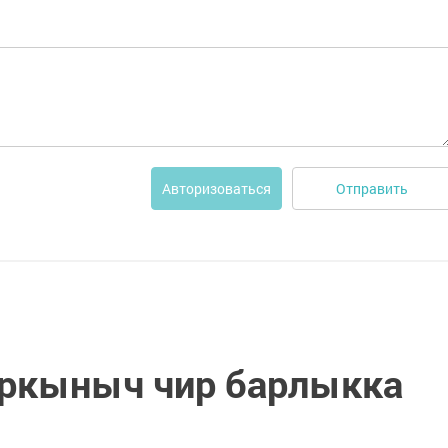
Отправить
Авторизоваться
уркыныч чир барлыкка