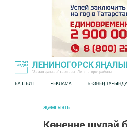
ЛЕНИНОГОРСК ЯҢАЛ
"Заман сулышы" газетасы - Лениногорск районы
БАШ БИТ
РЕКЛАМА
БЕЗНЕҢ ТУРЫНД
ҖӘМГЫЯТЬ
Көнеңне шулай 