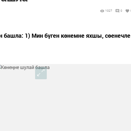
1027
0
 башла: 1) Мин бүген көнемне яхшы, сөенечле