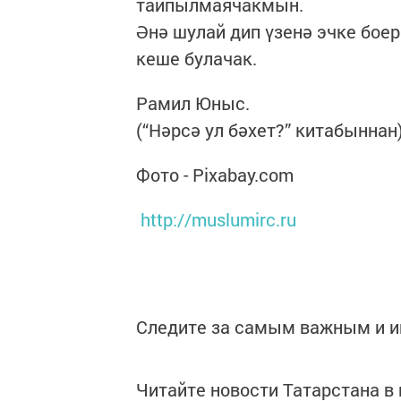
тайпылмаячакмын.
Әнә шулай дип үзенә эчке боер
кеше булачак.
Рамил Юныс.
(“Нәрсә ул бәхет?” китабыннан)
Фото - Pixabay.com
http://muslumirc.ru
Следите за самым важным и 
Читайте новости Татарстана 