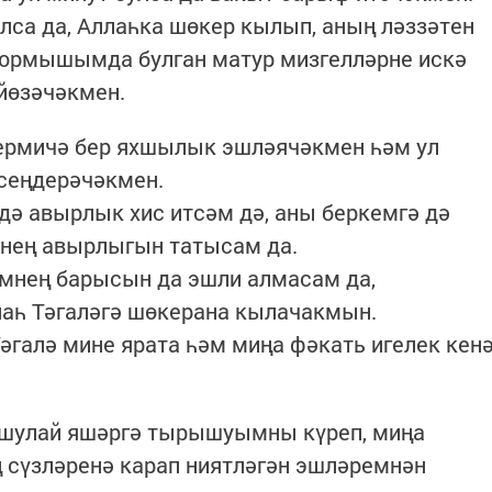
лса да, Аллаһка шөкер кылып, аның ләззәтен
ормышымда булган матур мизгелләрне искә
йөзәчәкмен.
дермичә бер яхшылык эшләячәкмен һәм ул
 сеңдерәчәкмен.
ндә авырлык хис итсәм дә, аны беркемгә дә
шнең авырлыгын татысам да.
емнең барысын да эшли алмасам да,
лаһ Тәгаләгә шөкерана кылачакмын.
Тәгалә мине ярата һәм миңа фәкать игелек кен
 шулай яшәргә тырышуымны күреп, миңа
 сүзләренә карап ниятләгән эшләремнән