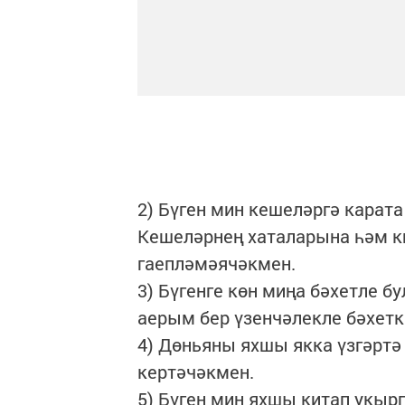
2) Бүген мин кешеләргә карат
Кешеләрнең хаталарына һәм к
гаепләмәячәкмен.
3) Бүгенге көн миңа бәхетле б
аерым бер үзенчәлекле бәхетк
4) Дөньяны яхшы якка үзгәртә
кертәчәкмен.
5) Бүген мин яхшы китап укыр