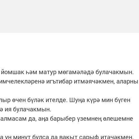
а йомшак һәм матур мөгамәләдә булачакмын.
имчелекләренә игътибар итмәячәкмен, аларны
улыр өчен бүләк ителде. Шуңа күрә мин бүген
ә ия булачакмын.
 алмасам да, аңа барыбер үземнең өлешемне
га ун минут булса да вакыт сарыф итәчәкмен.