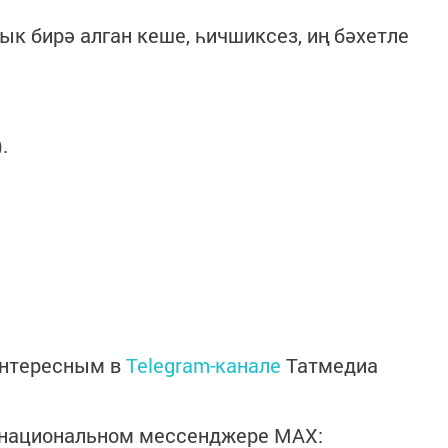
ык бирә алган кеше, һичшиксез, иң бәхетле
.
интересным в
Telegram-канале
Татмедиа
в национальном мессенджере MАХ: