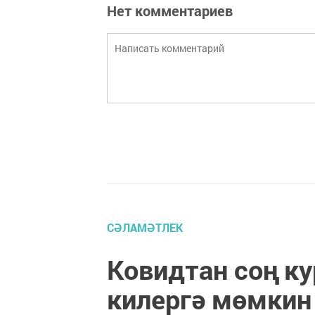
Нет комментариев
СӘЛАМӘТЛЕК
Ковидтан соң к
килергә мөмкин