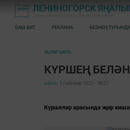
ЛЕНИНОГОРСК ЯҢАЛ
"Заман сулышы" газетасы - Лениногорск районы
БАШ БИТ
РЕКЛАМА
БЕЗНЕҢ ТУРЫНД
ҖӘМГЫЯТЬ
КҮРШЕҢ БЕЛӘН
admin,
5 гыйнвар 2022 - 08:22
Күршеләр арасында җир кишәрл