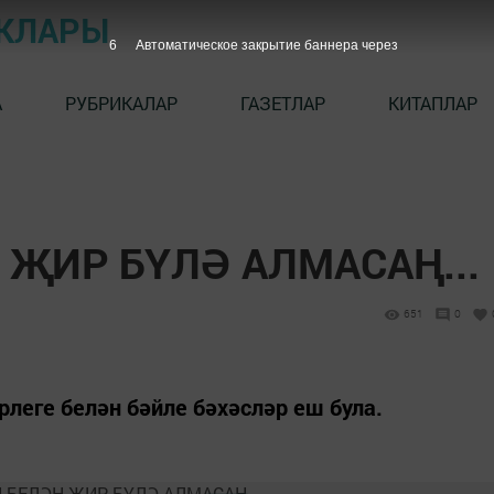
ЫКЛАРЫ
5
Автоматическое закрытие баннера через
А
РУБРИКАЛАР
ГАЗЕТЛАР
КИТАПЛАР
 ҖИР БҮЛӘ АЛМАСАҢ...
651
0
еге белән бәйле бәхәсләр еш була.