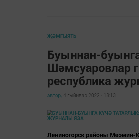
ҖӘМГЫЯТЬ
Буыннан-буынга
Шәмсуаровлар г
республика жур
автор,
4 гыйнвар 2022 - 18:13
Лениногорск районы Мөэмин-