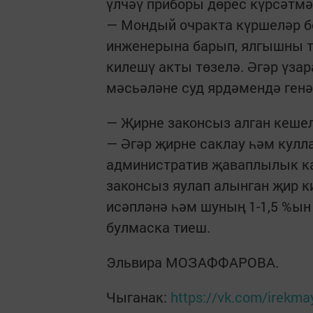
үлчәү приборы дөрес күрсәтмә
— Мондый очракта күршеләр бе
инженерына барып, ялгышны т
килешү акты төзелә. Әгәр үза
мәсьәләне суд ярдәмендә генә 
— Җирне законсыз алган кешел
— Әгәр җирне саклау һәм кулла
административ җаваплылык ка
законсыз яулап алынган җир 
исәпләнә һәм шуның 1-1,5 %ын
булмаска тиеш.
Эльвира МОЗАФФАРОВА.
Чыганак:
https://vk.com/irekm