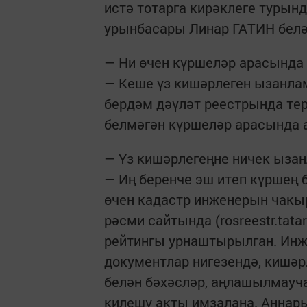
истә тотарга кирәклеге турын
урынбасары Линар ГАТИН белә
— Ни өчен күршеләр арасында 
— Кеше үз кишәрлеген ызанла
бердәм дәүләт реестрында те
белмәгән күршеләр арасында 
— Үз кишәрлегеңне ничек ызан
— Иң беренче эш итеп күршең 
өчен кадастр инженерын чакы
рәсми сайтында (rosreestr.ta
рейтингы урнаштырылган. Инже
документлар нигезендә, кишәр
белән бәхәсләр, аңлашылмауч
килешү акты имзалана. Аннары