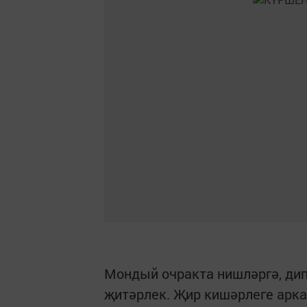
Мондый очракта нишләргә, дип
җитәрлек. Җир кишәрлеге арк