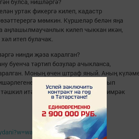
гән булса, нишләргә?
лән уртак фикергә килеп, кадастр
өзәттерергә мөмкин. Күршеләр белән яңа
ра аңлашылмаучанлык килеп чыккан икән,
хәл итеп булачак.
әргә нинди җәза каралган?
ну буенча тәртип бозулар ачыкланса,
ралган. Моның өчен штраф яный. Аның күләм
кишәрлегенең кадастр бәясеннән чыгып
 тәшкил итә. Бу сумма 5 меңнән дә кимрәк
aydani?w=wall-59550939_10107%2Fall