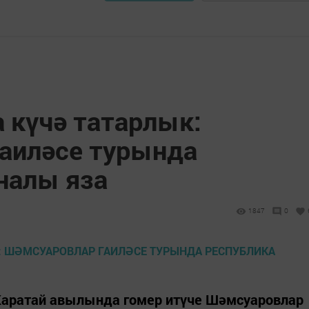
 күчә татарлык:
аиләсе турында
налы яза
1847
0
Каратай авылында гомер итүче Шәмсуаровлар