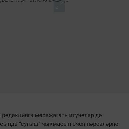
 редакциягә мөрәҗәгать итүчеләр дә
асында “сугыш” чыкмасын өчен нәрсәләрне