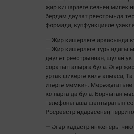
җир кишәрлеге сезнең милек и
бердәм дәүләт реестрында те
формада, күпфункцияле үзәклә
— Җир кишәрлеге аркасында кү
— Җир кишәрлеге турындагы 
дәүләт реестрыннан, шулай у
соратып алырга була. Әгәр җир
уртак фикергә килә алмаса, Т
итәргә мөмкин. Мөрәҗәгатьне
юлларга да була. Борчыган мәс
телефоны аша шалтыратып со
Росреестр идарәсенең террито
— Әгәр кадастр инженеры чикл