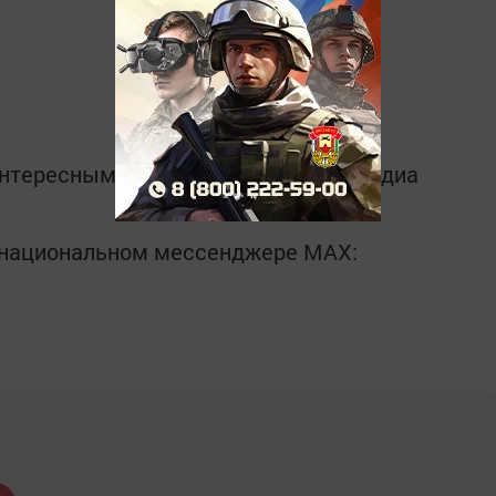
интересным в
Telegram-канале
Татмедиа
в национальном мессенджере MАХ: