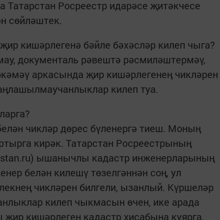
да Татарстан Росреестр идарәсе җитәкчесе
н сөйләштек.
җир кишәрлегенә бәйле бәхәсләр килеп чыга?
мау, документаль рәвештә рәсмиләштермәү,
ркәмәү аркасында җир кишәрлегенең чикләрен
аңлашылмаучанлыклар килеп туа.
ларга?
белән чикләр дөрес бүленергә тиеш. Моның
ртырга кирәк. Татарстан Росреестрының
tarstan.ru) ышанычлы кадастр инженерларының
нер белән килешү төзелгәннән соң, ул
лекнең чикләрен билгели, ызанлый. Күршеләр
анлыклар килеп чыкмасын өчен, ике арада
 җир кишәрлеген кадастр хисабына куярга,