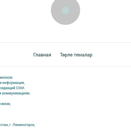
Главная
Төрле темалар
аконом.
ме информации,
 редакций СМИ.
ым коммуникациям.
связи,
тан, г. Лениногорск,