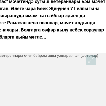
ас" мәчетендә сугыш ветераннары һәм мәчет
ган. Әлеге чара Бөек Җиңүнең 71 еллыгына
 очырашуда имам-хатыйблар җыен да
зге Рамазан аена планнар, мәчет алдында
еналары, Болгарга сәфәр кылу кебек сораулар
бларга кыйммәтле...