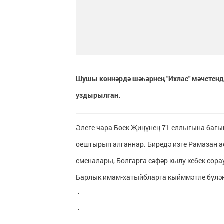
Шушы көннәрдә шәһәрнең "Ихлас" мәчетенд
уздырылган.
Әлеге чара Бөек Җиңүнең 71 еллыгына баг
оештырып алганнар. Биредә изге Рамазан а
сменалары, Болгарга сәфәр кылу кебек сора
Барлык имам-хатыйбларга кыйммәтле бүлә