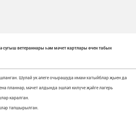
ә сугыш ветераннары һәм мәчет картлары өчен табын
ышланган. Шулай ук әлеге очырашуда имам-хатыйблар җыен да
ена планнар, мәчет алдында эшләп килүче җәйге лагерь
улар каралган.
кләр тапшырылган.