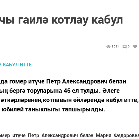
учы гаилә котлау кабул
3581
0
да гомер итүче Петр Александрович белән
ң бергә торуларына 45 ел тулды. Әлеге
мәткәрләренең котлавын өйләрендә кабул итте,
рга юбилей таныклыгы тапшырылды.
омер итүче Петр Александрович белән Мария Федоровн