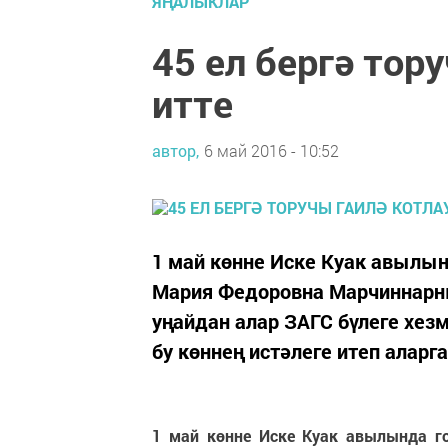
ЯҢАЛЫКЛАР
45 ел бергә тор
итте
автор,
6 май 2016 - 10:52
1 май көнне Иске Куак авылын
Мария Федоровна Марчиннарны
уңайдан алар ЗАГС бүлеге хез
бу көннең истәлеге итеп ала
1 май көнне Иске Куак авылында г