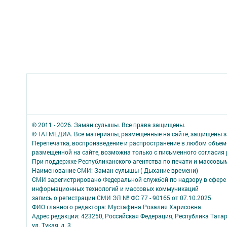
© 2011 - 2026. Заман сулышы. Все права защищены.
© ТАТМЕДИА. Все материалы, размещенные на сайте, защищены з
Перепечатка, воспроизведение и распространение в любом объе
размещенной на сайте, возможна только с письменного согласия
При поддержке Республиканского агентства по печати и массов
Наименование СМИ: Заман сулышы ( Дыхание времени)
СМИ зарегистрировано Федеральной службой по надзору в сфере 
информационных технологий и массовых коммуникаций
запись о регистрации СМИ ЭЛ № ФС 77 - 90165 от 07.10.2025
ФИО главного редактора: Мустафина Розалия Харисовна
Адрес редакции: 423250, Российская Федерация, Республика Татарс
ул. Тукая, д. 3