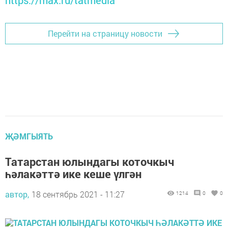
Перейти на страницу новости
ҖӘМГЫЯТЬ
Татарстан юлындагы коточкыч
һәлакәттә ике кеше үлгән
автор,
18 сентябрь 2021 - 11:27
1214
0
0