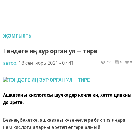
ҖӘМГЫЯТЬ
Тәндәге иң зур орган ул – тире
автор,
18 сентябрь 2021 - 07:41
706
0
0
Ашказаны кислотасы шулкадәр көчле ки, хәтта цинкны
да эретә.
Безнең бәхеткә, ашказаны күзәнәкләре бик тиз яңара
һәм кислота аларны эретеп өлгерә алмый.