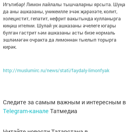
Игътибар! Лимон лайлалы тышчаларны ярсыта. Шуңа
да аны ашказаны, уникеилле эчәк җәрәхәте, колит,
холецистит, гепатит, нефрит вакытында кулланырга
киңәш ителми. Шулай ук ашказаны әчелеге югары
булган гастрит һәм ашказаны асты бизе нормаль
эшләмәгән очракта да лимоннан тыелып торырга
кирәк.
http://muslumirc.ru/news/stati/faydaly-limonfyak
Следите за самым важным и интересным в
Telegram-канале
Татмедиа
Читайте новости Татарстана в