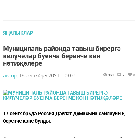
ЯҢАЛЫКЛАР
Муниципаль районда тавыш бирергә
килүчеләр буенча беренче көн
нәтиҗәләре
автор,
18 сентябрь 2021 - 09:07
684
0
0
17 сентябрьдә Россия Дәүләт Думасына сайлауның
беренче көне булды.