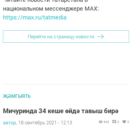
национальном мессенджере MАХ:
https://max.ru/tatmedia
Перейти на страницу новости
ҖӘМГЫЯТЬ
Мичуринда 34 кеше өйдә тавыш бирә
автор,
18 сентябрь 2021 - 12:13
645
0
0