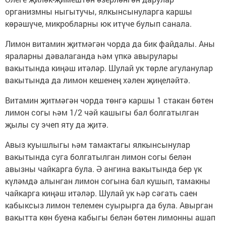
организмны ныгытучы, ялкынсынуларга каршы
көрәшүче, микробларны юк итүче булып санала.
Лимон витамин җитмәгән чорда да бик файдалы. Аны
яраларны дәвалаганда һәм үпкә авырулары
вакытында киңәш итәләр. Шулай ук төрле агуланулар
вакытында да лимон кешенең хәлен җиңеләйтә.
Витамин җитмәгән чорда төнгә каршы 1 стакан бөтен
лимон согы һәм 1/2 чәй кашыгы бал болгатылган
җылы су эчеп яту да җитә.
Авыз куышлыгы һәм тамактагы ялкынсынулар
вакытында суга болгатылган лимон согы белән
авызны чайкарга була. Ә ангина вакытында бер үк
күләмдә алынган лимон согына бал кушып, тамакны
чайкарга киңәш итәләр. Шулай ук һәр сәгать саен
кабыксыз лимон телемен суырырга да була. Авырган
вакытта көн буена кабыгы белән бөтен лимонны ашап