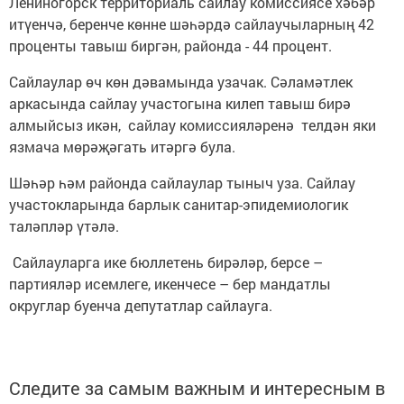
Лениногорск территориаль сайлау комиссиясе хәбәр
итүенчә, беренче көнне шәһәрдә сайлаучыларның 42
проценты тавыш биргән, районда - 44 процент.
Сайлаулар өч көн дәвамында узачак. Сәламәтлек
аркасында сайлау участогына килеп тавыш бирә
алмыйсыз икән, сайлау комиссияләренә телдән яки
язмача мөрәҗәгать итәргә була.
Шәһәр һәм районда сайлаулар тыныч уза. Сайлау
участокларында барлык санитар-эпидемиологик
таләпләр үтәлә.
Сайлауларга ике бюллетень бирәләр, берсе –
партияләр исемлеге, икенчесе – бер мандатлы
округлар буенча депутатлар сайлауга.
Следите за самым важным и интересным в