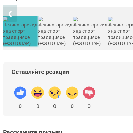
❮
Оставляйте реакции
0
0
0
0
0
Расскажите друзьям