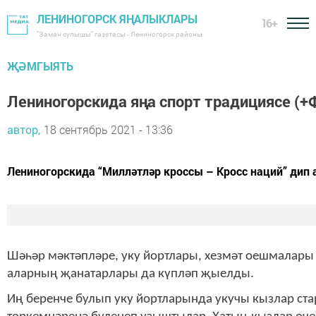
ЛЕНИНОГОРСК ЯҢАЛЫКЛАРЫ
16+
"Заман сулышы" газетасы - Лениногорск районы
ҖӘМГЫЯТЬ
Лениногорскида яңа спорт традициясе (
автор,
18 сентябрь 2021 - 13:36
Лениногорскида “Милләтләр кроссы – Кросс наций” дип а
Шәһәр мәктәпләре, уку йортлары, хезмәт оешмалары
аларның җанатарлары да күпләп җыелды.
Иң беренче булып уку йортларында укучы кызлар ста