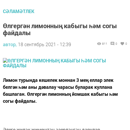
СӘЛАМӘТЛЕК
Өлгергән лимонның кабыгы һәм согы
файдалы
автор,
18 сентябрь 2021 - 12:39
811
0
0
Лимон турында кешелек моннан 3 мең еллар элек
белгән һәм аны дәвалау чарасы буларак куллана
башлаган. Өлгергән лимонның йомшак кабыгы һәм
согы файдалы.
Әлеге җиләк-җимештән әзерләнгән дарулар