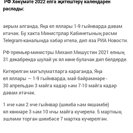
РФ Хөкүмәте 2022 елга җитештерү календарен
раслады:
аерым алганда, Яңа ел яллары 1-9 гыйнварда дәвам
итәчәк. Бу хакта Министрлар Кабинетының рәсми
Telegram-каналында хәбәр ителә, дип яза РИА Новости.
РФ премьер-министры Михаил Мишустин 2021 елның
31 декабрендә шулай ук ял көне булачак дип белдерде.
Китерелгән мәгълүматларга караганда, Яңа
ел яллары — 1-9 гыйнварда, май бәйрәмнәре -
30 апрельдән 3 майга кадәр һәм 7-10 майга кадәр
дәвам итәчәк.
1 нче һәм 2 нче гыйнвар (шимбә һәм якшәмбе)
ял көннәре 3 һәм 10 нчы майга күчерелә. 5 мартның
эшләми торган шимбәсе 7 мартка күчерелгән.