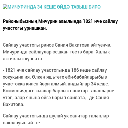
Районыбызның Мичурин авылында 1821 нче сайлау
участогы урнашкан.
Сайлау участогы рәисе Сания Вахитова әйтүенчә,
Мичуринда сайлаулар оешкан төстә бара. Халык
активлык күрсәтә.
- 1821 нче сайлау участогында 186 кеше сайлау
хокукына ия. Өлкән яшьтәге әби-бабайларыбыз
участокка килеп йөри алмый, андыйлар 34 кеше.
Комиссиядәге кызлар барлык санитар таләпләрне
үтәп, алар янына өйгә барып сайлата, - ди Сания
Вахитова.
Сайлау участогында шулай ук санитар таләпләр
саклануын әйтте.