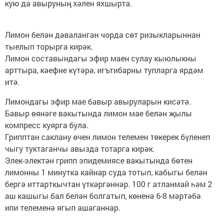
кую да авыруның хәлен яхшырта.
Лимон белән дәваланган чорда сөт ризыкларыннан
тыелып торырга кирәк.
Лимон составындагы эфир маен сулау кыюлыкны
арттыра, кәефне күтәрә, игътибарны тупларга ярдәм
итә.
Лимондагы эфир мае бавыр авыруларын кисәтә.
Бавыр өянәге вакытында лимон мае белән җылы
компресс куярга була.
Грипптан саклану өчен лимон телемен төкерек бүленеп
чыгу туктаганчы авызда тотарга кирәк.
Элек-электән грипп эпидемиясе вакытында бөтен
лимонны 1 минутка кайнар суда тотып, кабыгы белән
бергә иттарткычтан үткәргәннәр. 100 г атланмай һәм 2
аш кашыгы бал белән болгатып, көненә 6-8 мәртәбә
ипи телеменә ягып ашаганнар.