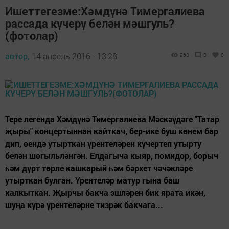
Ишеттегезме:Хәмдүнә Тимергалиева
рассада күчерү белән мәшгуль?
(фотолар)
автор,
14 апрель 2016 - 13:28
968
0
0
Тере легенда Хәмдүнә Тимергалиева Мәскәүдәге "Татар
җыры" концертыннан кайткач, бер-ике буш көнем бар
дип, өендә утырткан үрентеләрен күчертеп утырту
белән шөгыльләнгән. Елдагыча кыяр, помидор, борыч
һәм дүрт төрле кашкарый һәм бәрхет чәчәкләре
утырткан булган. Үрентеләр матур гына баш
калкыткан. Җырчы бакча эшләрен бик ярата икән,
шуңа күрә үрентеләрне тизрәк бакчага...