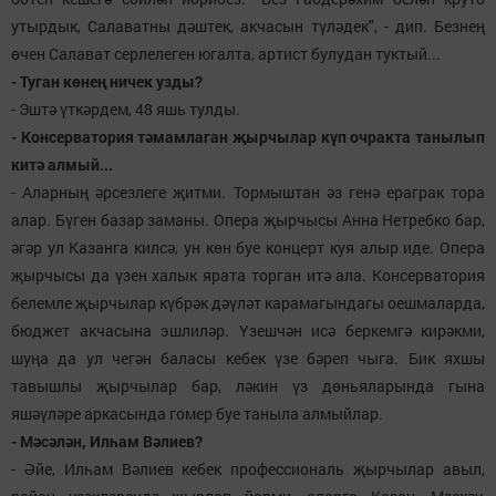
утырдык, Салаватны дәштек, акчасын түләдек", - дип. Безнең
өчен Салават серлелеген югалта, артист булудан туктый...
- Туган көнең ничек узды?
- Эштә үткәрдем, 48 яшь тулды.
- Консерватория тәмамлаган җырчылар күп очракта танылып
китә алмый...
- Аларның әрсезлеге җитми. Тормыштан әз генә ераграк тора
алар. Бүген базар заманы. Опера җырчысы Анна Нетребко бар,
әгәр ул Казанга килсә, ун көн буе концерт куя алыр иде. Опера
җырчысы да үзен халык ярата торган итә ала. Консерватория
белемле җырчылар күбрәк дәүләт карамагындагы оешмаларда,
бюджет акчасына эшлиләр. Үзешчән исә беркемгә кирәкми,
шуңа да ул чегән баласы кебек үзе бәреп чыга. Бик яхшы
тавышлы җырчылар бар, ләкин үз дөньяларында гына
яшәүләре аркасында гомер буе таныла алмыйлар.
- Мәсәлән, Илһам Вәлиев?
- Әйе, Илһам Вәлиев кебек профессиональ җырчылар авыл,