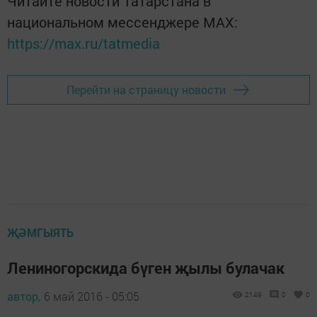
Читайте новости Татарстана в
национальном мессенджере MАХ:
https://max.ru/tatmedia
Перейти на страницу новости
ҖӘМГЫЯТЬ
Лениногорскида бүген җылы булачак
автор,
6 май 2016 - 05:05
2149
0
0