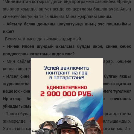
"Мине шайтан котырта" дигән яңа программа әзерлибез. Өр-яңа
җырлар язылды, август аенда концертлары башланачак. Аның
симерү-ябыгуына тыгылмыйм. Миңа җырлавы мөһим.
- Айсылу белән дөньяны шаулатуыңа аның эче пошмыймы
икән?
- Белмим. Анысы да кызыксындырмый.
- Ничек Илсөя шундый акылсыз булды икән, синең кебек
продюсерны югалтамы инде кеше?
- Мин сайлаган юл түгел, Илсөя кабул иткән карар. Кешене
көчләп яшәтеп булмый.
- Илсөя сине кулландымы? Тормыш тәҗрибәсе булган яхшы
журналистка кияүгә чыкты, шансон стилендә Илсөягә җиткән
кеше юк - син күтәрдең... Бу - хатын-кыз хәйләкәрлеге түгелме?
Ир-атлар бер катлы бит алар. Әллә сез спектакль
уйнадыгызмы? Пиармы бу?..
- Проект буларак иң югары мизгеленә күтәрелеп барганда гаилә
җимерелде. Кулланды дип санамыйм, бәлки ялгышамдыр.
Хатын-кыз хәйләкәр булырга тиеш, чөнки аңа яшәргә кирәк. Ир-