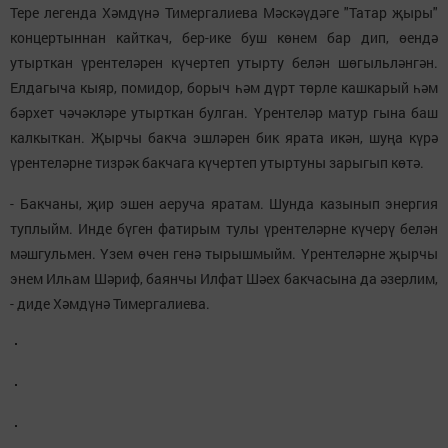
Тере легенда Хәмдүнә Тимергалиева Мәскәүдәге "Татар җыры"
концертыннан кайткач, бер-ике буш көнем бар дип, өендә
утырткан үрентеләрен күчертеп утырту белән шөгыльләнгән.
Елдагыча кыяр, помидор, борыч һәм дүрт төрле кашкарый һәм
бәрхет чәчәкләре утырткан булган. Үрентеләр матур гына баш
калкыткан. Җырчы бакча эшләрен бик ярата икән, шуңа күрә
үрентеләрне тизрәк бакчага күчертеп утыртуны зарыгып көтә.
- Бакчаны, җир эшен аеруча яратам. Шунда казынып энергия
туплыйм. Инде бүген фатирым тулы үрентеләрне күчерү белән
мәшгульмен. Үзем өчен генә тырышмыйм. Үрентеләрне җырчы
энем Илһам Шәриф, баянчы Илфат Шәех бакчасына да әзерлим,
- диде Хәмдүнә Тимергалиева.