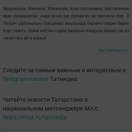
Җырчының бакчасы Казанның Константиновка бистәсеннән
ерак урнашмаган. Анда аның зур булмаган өе, мунчасы бар. Ә
Питрәч районының Гильдеево авылында берничә елдан бирле
йорт төзетә. Әмма кайчан сафка басасын Хәмдүнә ханым үзе дә
төгәл генә әйтә алмый.
http://matbugat.ru/
Следите за самым важным и интересным в
Telegram-канале
Татмедиа
Читайте новости Татарстана в
национальном мессенджере MАХ:
https://max.ru/tatmedia