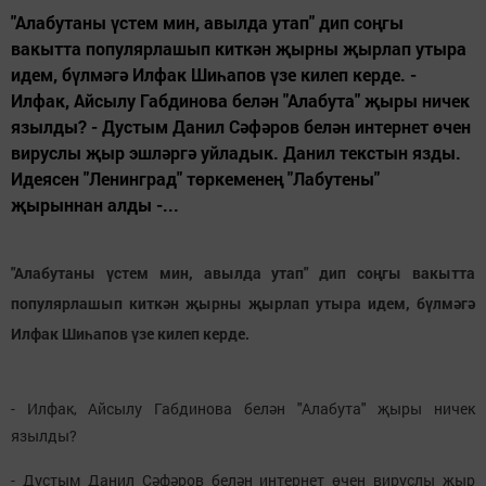
"Алабутаны үстем мин, авылда утап" дип соңгы
вакытта популярлашып киткән җырны җырлап утыра
идем, бүлмәгә Илфак Шиһапов үзе килеп керде. -
Илфак, Айсылу Габдинова белән "Алабута" җыры ничек
язылды? - Дустым Данил Сәфәров белән интернет өчен
вируслы җыр эшләргә уйладык. Данил текстын язды.
Идеясен "Ленинград" төркеменең "Лабутены"
җырыннан алды -...
"Алабутаны үстем мин, авылда утап" дип соңгы вакытта
популярлашып киткән җырны җырлап утыра идем, бүлмәгә
Илфак Шиһапов үзе килеп керде.
- Илфак, Айсылу Габдинова белән "Алабута" җыры ничек
язылды?
- Дустым Данил Сәфәров белән интернет өчен вируслы җыр