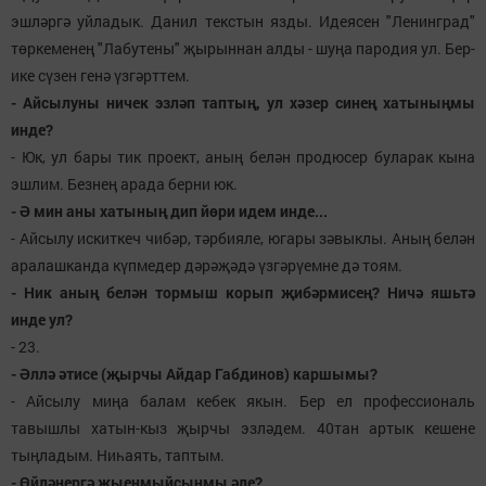
эшләргә уйладык. Данил текстын язды. Идеясен "Ленинград"
төркеменең "Лабутены" җырыннан алды - шуңа пародия ул. Бер-
ике сүзен генә үзгәрттем.
- Айсылуны ничек эзләп таптың, ул хәзер синең хатыныңмы
инде?
- Юк, ул бары тик проект, аның белән продюсер буларак кына
эшлим. Безнең арада берни юк.
- Ә мин аны хатының дип йөри идем инде...
- Айсылу искиткеч чибәр, тәрбияле, югары зәвыклы. Аның белән
аралашканда күпмедер дәрәҗәдә үзгәрүемне дә тоям.
- Ник аның белән тормыш корып җибәрмисең? Ничә яшьтә
инде ул?
- 23.
- Әллә әтисе (җырчы Айдар Габдинов) каршымы?
- Айсылу миңа балам кебек якын. Бер ел профессиональ
тавышлы хатын-кыз җырчы эзләдем. 40тан артык кешене
тыңладым. Ниһаять, таптым.
- Өйләнергә җыенмыйсыңмы әле?