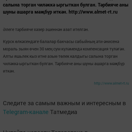
салына торган чиләккә ыргыткан булган. Тәрбияче аны
шуны ашарга мәҗбүр иткән. http://www.almet-rt.ru
Әлеге тәрбияче хәзер эшеннән азат ителгән.
Курск өлкәсендәге балалар бакчасы сабыйның әти-әнисенә
мораль зыян өчен 30 мең сум күләмендә компенсация түләгән.
Алты яшьлек кыз итне азык-төлек калдыгы салына торган
чиләккә ыргыткан булган. Тәрбияче аны шуны ашарга мәҗбүр
иткән.
http://www.almet-rt.ru
Следите за самым важным и интересным в
Telegram-канале
Татмедиа