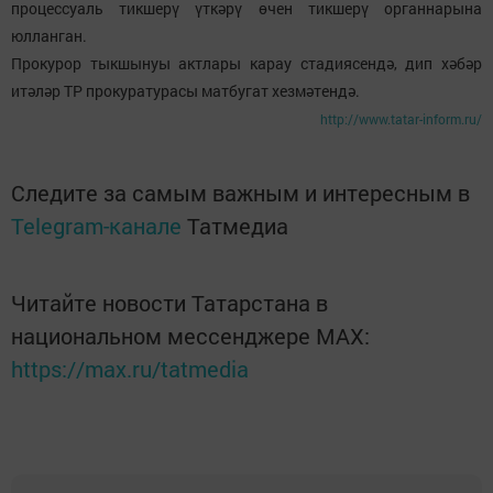
процессуаль тикшерү үткәрү өчен тикшерү органнарына
юлланган.
Прокурор тыкшынуы актлары карау стадиясендә, дип хәбәр
итәләр ТР прокуратурасы матбугат хезмәтендә.
http://www.tatar-inform.ru/
Следите за самым важным и интересным в
Telegram-канале
Татмедиа
Читайте новости Татарстана в
национальном мессенджере MАХ:
https://max.ru/tatmedia