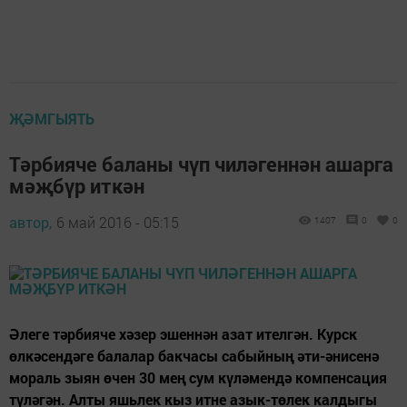
ҖӘМГЫЯТЬ
Тәрбияче баланы чүп чиләгеннән ашарга
мәҗбүр иткән
автор,
6 май 2016 - 05:15
1407
0
0
Әлеге тәрбияче хәзер эшеннән азат ителгән. Курск
өлкәсендәге балалар бакчасы сабыйның әти-әнисенә
мораль зыян өчен 30 мең сум күләмендә компенсация
түләгән. Алты яшьлек кыз итне азык-төлек калдыгы