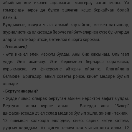
абыйның кем икәнен аңламаган миңгерәү язган моны. Үз
гомерендә нәрсә дә булса эшләгән кеше беркайчан болай
язмый.
Булдыксыз, кияүгә чыга алмый картайган, мескен хатыннар,
журналистика өлкәсендә йөрүче гайбәтчеләрнең сүзе бу. Әгәр дә
аларга игътибар итсәң, бөтенләй яшәргә кирәкми.
- Әти-әниең?
- Әти ике ел элек мәрхүм булды. Аны бик юксынам. Олыгаеп
үлде. Әни исән-сау. Әти беркемнән бернәрсә сорамаска,
курыкмаска, үз фикеремне әйтергә өйрәтте. Ялагайлана
белмәде. Бригадир, авыл советы рәисе, кибет мөдире булып
эшләде.
- Бертуганнарың?
- Җиде яшькә олырак бертуган абыем йөрәктән вафат булды.
Бертуган апам күрше авыл - Бәкердә яши, "Бәкер"
шифаханәсендә 25 ел склад мөдире булып эшли, җизни - техник.
13 яшемнән колхозда эшләдем, сыер, сарык көтүе көттем,
дуңгыз карадым. Ат җигеп теләсә кая чыгып китә алам. 12