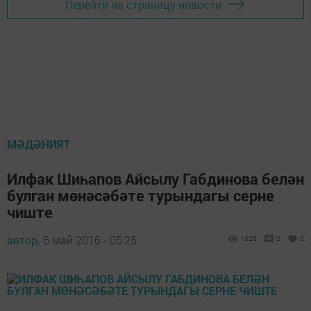
Перейти на страницу новости
МӘДӘНИЯТ
Илфак Шиһапов Айсылу Габдинова белән
булган мөнәсәбәте турындагы серне
чиште
автор,
6 май 2016 - 05:25
1323
0
0