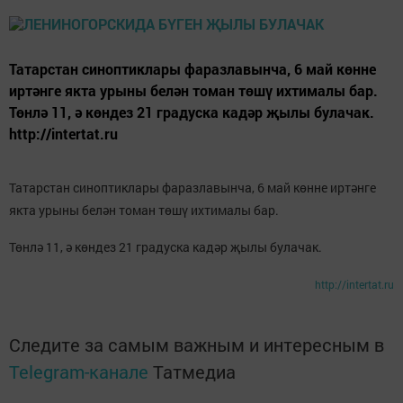
Татарстан синоптиклары фаразлавынча, 6 май көнне
иртәнге якта урыны белән томан төшү ихтималы бар.
Төнлә 11, ә көндез 21 градуска кадәр җылы булачак.
http://intertat.ru
Татарстан синоптиклары фаразлавынча, 6 май көнне иртәнге
якта урыны белән томан төшү ихтималы бар.
Төнлә 11, ә көндез 21 градуска кадәр җылы булачак.
http://intertat.ru
Следите за самым важным и интересным в
Telegram-канале
Татмедиа