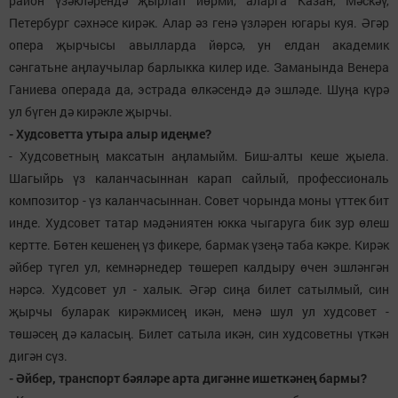
район үзәкләрендә җырлап йөрми, аларга Казан, Мәскәү,
Петербург сәхнәсе кирәк. Алар әз генә үзләрен югары куя. Әгәр
опера җырчысы авылларда йөрсә, ун елдан академик
сәнгатьне аңлаучылар барлыкка килер иде. Заманында Венера
Ганиева операда да, эстрада өлкәсендә дә эшләде. Шуңа күрә
ул бүген дә кирәкле җырчы.
- Худсоветта утыра алыр идеңме?
- Худсоветның максатын аңламыйм. Биш-алты кеше җыела.
Шагыйрь үз каланчасыннан карап сайлый, профессиональ
композитор - үз каланчасыннан. Совет чорында моны үттек бит
инде. Худсовет татар мәдәниятен юкка чыгаруга бик зур өлеш
кертте. Бөтен кешенең үз фикере, бармак үзеңә таба кәкре. Кирәк
әйбер түгел ул, кемнәрнедер төшереп калдыру өчен эшләнгән
нәрсә. Худсовет ул - халык. Әгәр сиңа билет сатылмый, син
җырчы буларак кирәкмисең икән, менә шул ул худсовет -
төшәсең дә каласың. Билет сатыла икән, син худсоветны үткән
дигән сүз.
- Әйбер, транспорт бәяләре арта дигәнне ишеткәнең бармы?