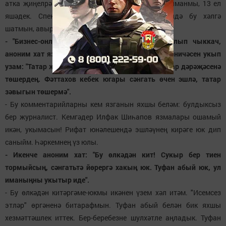
атка җиңелрәк, хатын-кызга авыррак. Яхшымы-яманмы, 13 ел
яшәдек. Спектакль уйнамыйбыз. Бүгенге көндә бу хәлгә
шатмын, авыр кичерешләрем үтте инде.
- "Бизнес-онлайн"да синең белән әңгәмә басылып чыккач,
аноним хат язучылар күп булды, шуларның берничәсен укып
узам: "Татар журналистикасын гайбәтче хатыннар дәрәҗәсенә
төшердең. Фәттахов кебек югары сәнгать өчен эшлә, татар
зәвыгын төшермә".
- Бу комментарийларны кем язганын яхшы беләм: булдыксыз
бер журналист. Кемгәдер Илфак Шиһапов язмалары ошамый
икән, укымасын! Рифат юнәлешендә эшләүнең кирәге юк дип
саныйм. Һәркемнең үз юлы.
- Икенче аноним хат: "Бу өлкәдән кит! Сукыр бер тиен
тормыйсың, сәнгатьтә йөрергә хакың юк. Туфан абый юк, ул
иманыңны укытыр иде".
- Бу өлкәдән китәргәме-юкмы икәнен үзем хәл итәм. "Исемсез
этләр" өргәненә битарафмын. Туфан абый белән бик яхшы
хезмәттәшлек иттек. Бер-беребезне шулхәтле аңладык. Туфан