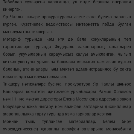
Табиблар сүзләренә караганда, ул инде берничә операция
кичергән.
Яр Чаллы шәһәре прокуратурасы әлеге факт буенча чарасын
күргән. Күзәтчелек ведомствосы Интернетта пәйда булган
мәгълүматны тикшергән.
Мәгариф турында һәм РФ дә бала хокукларының төп
гарантияләре турында Федераль законнарның таләпләрен
бозып, укучыларның караучысыз калуы ачыкланган, чыгып
киткән укытучы урынына башкасы кермәгән һәм зыян күргән
баланың ата-аналары һәм мәктәп администрациясе бу хакта
вакытында мәгълүмат алмаган.
Тикшерү нәтиҗәләре буенча, прокуратура Яр Чаллы шәһәре
Башкарма комитеты җитәкчесе урынбасары Рамил Хәлимов
һәм 11 нче мәктәп директоры Елена Мосолкова адресына закон
бозуларны юкка чыгару һәм вазифаи затларны дисциплинар
җаваплылыкка тарту турында язма гаризалар керткән.
Моннан тыш, тупланган материаллар, белем бирү
учреждениесенең җаваплы вазифаи затларына мөнәсәбәттә