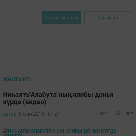
Отправить
Авторизоваться
ҖӘМГЫЯТЬ
Ниһаять"Алабута"ның клибы дөнья
күрде (видео)
автор,
6 май 2016 - 07:27
1686
0
0