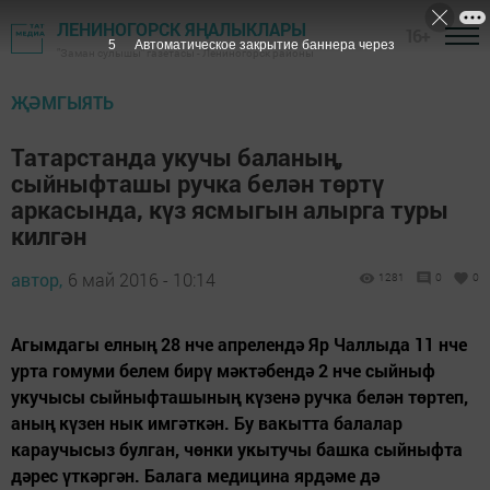
ЛЕНИНОГОРСК ЯҢАЛЫКЛАРЫ
16+
4
Автоматическое закрытие баннера через
"Заман сулышы" газетасы - Лениногорск районы
ҖӘМГЫЯТЬ
Татарстанда укучы баланың,
сыйныфташы ручка белән төртү
аркасында, күз ясмыгын алырга туры
килгән
автор,
6 май 2016 - 10:14
1281
0
0
Агымдагы елның 28 нче апрелендә Яр Чаллыда 11 нче
урта гомуми белем бирү мәктәбендә 2 нче сыйныф
укучысы сыйныфташының күзенә ручка белән төртеп,
аның күзен нык имгәткән. Бу вакытта балалар
караучысыз булган, чөнки укытучы башка сыйныфта
дәрес үткәргән. Балага медицина ярдәме дә