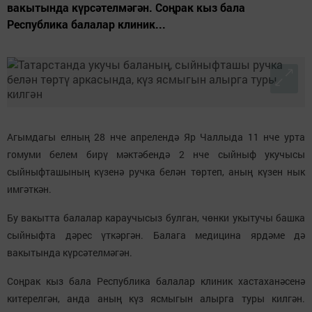
вакытында күрсәтелмәгән. Соңрак кыз бала
Республика балалар клиник...
Агымдагы елның 28 нче апрелендә Яр Чаллыда 11 нче урта
гомуми белем бирү мәктәбендә 2 нче сыйныф укучысы
сыйныфташының күзенә ручка белән төртеп, аның күзен нык
имгәткән.
Бу вакытта балалар караучысыз булган, чөнки укытучы башка
сыйныфта дәрес үткәргән. Балага медицина ярдәме дә
вакытында күрсәтелмәгән.
Соңрак кыз бала Республика балалар клиник хастаханәсенә
китерелгән, анда аның күз ясмыгын алырга туры килгән.