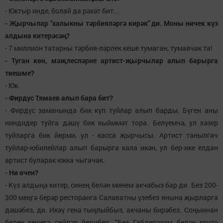
- Юктыр инде, болай да рәхәт бит...
- Җырчылар "халыкны тәрбияләргә кирәк" ди. Моны ничек күз
алдына китерәсәң?
- 7 миллион татарны тәрбия-ләрлек кеше тумаган, тумаячак та!
- Туган көн, мәҗлесләрне артист-җырчылар алып барырга
тиешме?
- Юк.
- Фирдүс Тямаев алып бара бит?
- Фирдүс заманында бик күп туйлар алып барды. Бүген аны
ниндидер туйга дәшү бик кыйммәт тора. Белүемчә, ул хәзер
туйларга бик йөрми, ул - касса җырчысы. Артист танылгач
туйлар-юбилейлар алып барырга кала икән, ул бер-ике елдан
артист буларак юкка чыгачак.
- Ни өчен?
- Күз алдыңа китер, синең белән минем акчабыз бар ди. Без 200-
300 меңгә берәр ресторанга Салаватны үзебез янына җырларга
дәшәбез, ди. Икәү генә тыңлыйбыз, акчаны бирәбез. Соңыннан
бөтен кешегә сөйләп йөрибез: "Без Габдерәхим белән круто