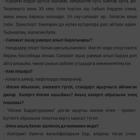
- Күршем елдан артык эшләми, хөкүмәтне сүгә, бәяләр арта, ди.
Төзелештә аена 35 мең түли торган эш табып бирдем үзенә,
әмма аның барасы килмәде. Ул сау-сәламәт ир. Эзләгән кеше
таба. Транспорт бәяләрен дә күпкә күтәрелде дип әйтмәс идем.
Тырышсаң, эшләсәң була.
- Сәламәт яшәү рәвеше алып барасыңмы?
- Ниндидер спорт белән шөгыльләнмим. Ике ел инде спортзалга
йөрим, бассейнда йөзәм. Сәламәт яшәү рәвеше алып барам дип
әйтә алмыйм, чөнки ризык сайлап утырырга мөмкинлегем юк.
- Кем пешерә?
- Аллага шөкер, кафеларда пешерәләр.
- Илсөя ябыккан, элеккеге түгел, стандарт җырчыга әйләнгән
диләр. Хәзерге Илсөя ошыймы? Аның хәзерге образына эчең
пошамы?
- "Илсөя Бәдретдинова" дигән җырчы минем өчен - проект.
Бүгенге образына төзәтмә кертү максат түгел.
- Әллә аның белән эшлисең дә килмиме инде?
- Контракт буенча вазыйфаларым бар, аларны төгәл үтим.