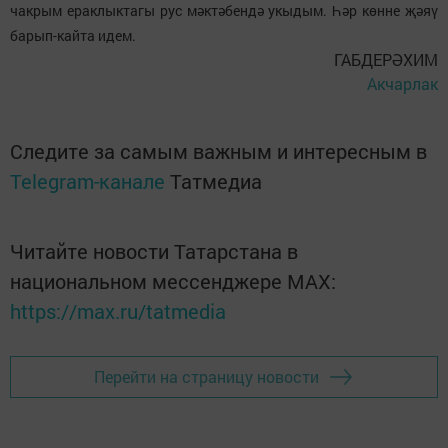
чакрым ераклыктагы рус мәктәбендә укыдым. Һәр көнне җәяү
барып-кайта идем.
ГАБДЕРӘХИМ
Акчарлак
Следите за самым важным и интересным в
Telegram-канале
Татмедиа
Читайте новости Татарстана в
национальном мессенджере MАХ:
https://max.ru/tatmedia
Перейти на страницу новости