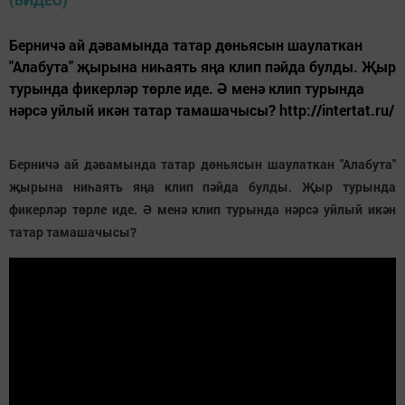
Берничә ай дәвамында татар дөньясын шаулаткан
"Алабута" җырына ниһаять яңа клип пәйда булды. Җыр
турында фикерләр төрле иде. Ә менә клип турында
нәрсә уйлый икән татар тамашачысы? http://intertat.ru/
Берничә ай дәвамында татар дөньясын шаулаткан "Алабута"
җырына ниһаять яңа клип пәйда булды. Җыр турында
фикерләр төрле иде. Ә менә клип турында нәрсә уйлый икән
татар тамашачысы?