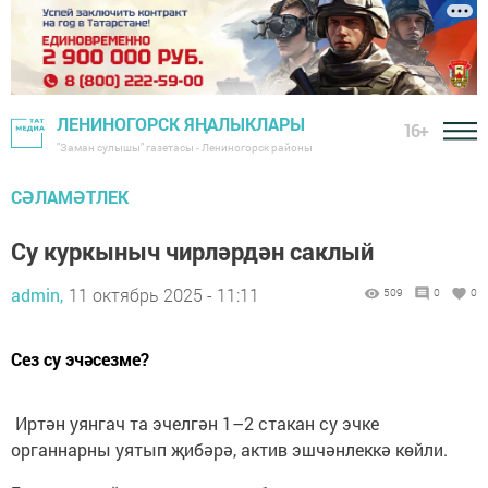
ЛЕНИНОГОРСК ЯҢАЛЫКЛАРЫ
16+
"Заман сулышы" газетасы - Лениногорск районы
СӘЛАМӘТЛЕК
Су куркыныч чирләрдән саклый
admin,
11 октябрь 2025 - 11:11
509
0
0
Сез су эчәсезме?
Иртән уянгач та эчелгән 1–2 стакан су эчке
органнарны уятып җибәрә, актив эшчәнлеккә көйли.