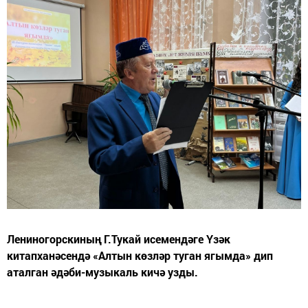
Лениногорскиның Г.Тукай исемендәге Үзәк
китапханәсендә «Алтын көзләр туган ягымда» дип
аталган әдәби-музыкаль кичә узды.