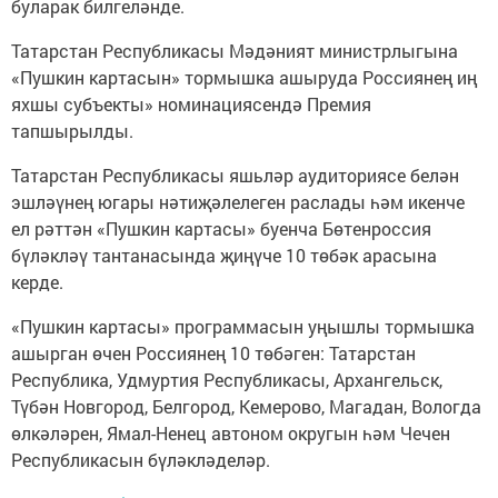
буларак билгеләнде.
Татарстан Республикасы Мәдәният министрлыгына
«Пушкин картасын» тормышка ашыруда Россиянең иң
яхшы субъекты» номинациясендә Премия
тапшырылды.
Татарстан Республикасы яшьләр аудиториясе белән
эшләүнең югары нәтиҗәлелеген раслады һәм икенче
ел рәттән «Пушкин картасы» буенча Бөтенроссия
бүләкләү тантанасында җиңүче 10 төбәк арасына
керде.
«Пушкин картасы» программасын уңышлы тормышка
ашырган өчен Россиянең 10 төбәген: Татарстан
Республика, Удмуртия Республикасы, Архангельск,
Түбән Новгород, Белгород, Кемерово, Магадан, Вологда
өлкәләрен, Ямал-Ненец автоном округын һәм Чечен
Республикасын бүләкләделәр.