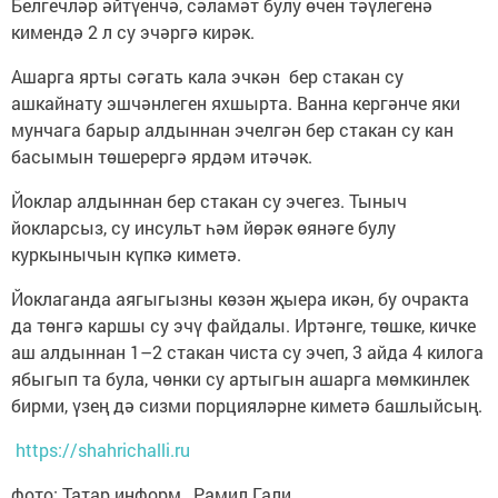
Белгечләр әйтүенчә, сәламәт булу өчен тәүлегенә
кимендә 2 л су эчәргә кирәк.
Ашарга ярты сәгать кала эчкән бер стакан су
ашкайнату эшчәнлеген яхшырта. Ванна кергәнче яки
мунчага барыр алдыннан эчелгән бер стакан су кан
басымын төшерергә ярдәм итәчәк.
Йоклар алдыннан бер стакан су эчегез. Тыныч
йокларсыз, су инсульт һәм йөрәк өянәге булу
куркынычын күпкә киметә.
Йоклаганда аягыгызны көзән җыера икән, бу очракта
да төнгә каршы су эчү файдалы. Иртәнге, төшке, кичке
аш алдыннан 1–2 стакан чиста су эчеп, 3 айда 4 килога
ябыгып та була, чөнки су артыгын ашарга мөмкинлек
бирми, үзең дә сизми порцияләрне киметә башлыйсың.
https://shahrichalli.ru
фото: Татар информ , Рамил Гали