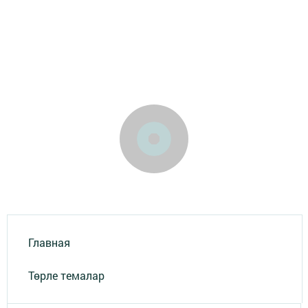
Главная
Төрле темалар