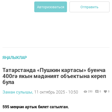
Отправить
Авторизоваться
ЯҢАЛЫКЛАР
Татарстанда «Пушкин картасы» буенча
400гә якын мәдәният объектына кереп
була
Заман сулышы,
11 октябрь 2025 - 10:50
250
0
0
595 меңнән артык билет сатылган.