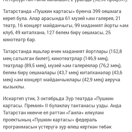
Татарстанда «Пушкин картасы» буенча 399 оешмага
кереп була. Алар арасында 61 музей һәм галерея, 21
театр, 16 концерт мәйданчыгы, 99 мәдәният йорты һәм
клуб, 49 китапханә, 127 белем бирү оешмасы, 25
кинотеатр бар.
Татарстанда яшьләр өчен мәдәният йортлары (152,8
мең сатылган билет), кинотеатрлар (146,9 мең),
театрлар (89,5 мең), музей һәм галереяләр (76,2 мең),
белем бирү оешмалары (43,7 мең) китапханәләр (43,6
мең) һәм концерт мәйданчыклары (42,9 мең) аеруча
кызыклы.
Искәртеп үтик, 3 октябрьдә Зур театрда «Пушкин
картасы. Премия» II бүләкләү тантанасы узды. Анда
Татарстан икенче ел рәттән «Гаилә» илкүләм
проектының «Пушкин картасы» федераль
программасын үстерүгә зур өлеш керткән төбәк