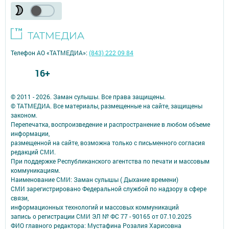
Телефон АО «ТАТМЕДИА»:
(843) 222 09 84
16+
© 2011 - 2026. Заман сулышы. Все права защищены.
© ТАТМЕДИА. Все материалы, размещенные на сайте, защищены
законом.
Перепечатка, воспроизведение и распространение в любом объеме
информации,
размещенной на сайте, возможна только с письменного согласия
редакций СМИ.
При поддержке Республиканского агентства по печати и массовым
коммуникациям.
Наименование СМИ: Заман сулышы ( Дыхание времени)
СМИ зарегистрировано Федеральной службой по надзору в сфере
связи,
информационных технологий и массовых коммуникаций
запись о регистрации СМИ ЭЛ № ФС 77 - 90165 от 07.10.2025
ФИО главного редактора: Мустафина Розалия Харисовна