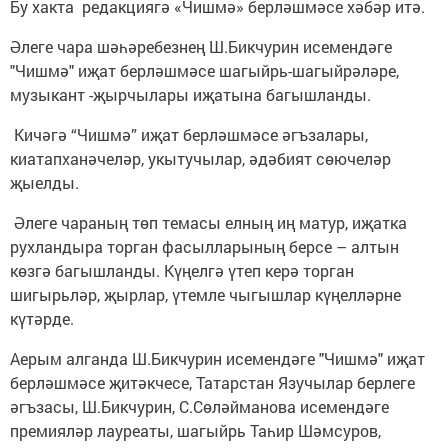
Бу хакта редакциягә «Чишмә» берләшмәсе хәбәр итә.
Әлеге чара шәһәребезнең Ш.Бикчурин исемендәге
"Чишмә" иҗат берләшмәсе шагыйрь-шагыйрәләре,
музыкант -җырчылары иҗатына багышланды.
Кичәгә “Чишмә” иҗат берләшмәсе әгъзалары,
киатапханәчеләр, укытучылар, әдәбият сөючеләр
җыелды.
Әлеге чараның төп темасы елның иң матур, иҗатка
рухландыра торган фасылларының берсе – алтын
көзгә багышланды. Күңелгә үтеп керә торган
шигырьләр, җырлар, үтемле чыгышлар күңелләрне
күтәрде.
Аерым алганда Ш.Бикчурин исемендәге "Чишмә" иҗат
берләшмәсе җитәкчесе, Татарстан Язучылар берлеге
әгъзасы, Ш.Бикчурин, С.Сөләйманова исемендәге
премияләр лауреаты, шагыйрь Таһир Шәмсуров,