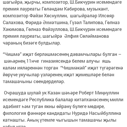
шагыйрә, җырчы, композитор, Ш.Бикчурин исемендәге
премия лауреаты Гөләндәм Кәбирова, музыкант,
композитор Фәйзи Хөснуллин, шагыйрәләр Илсөяр
Салахова, Фәридә Әхмәтшина, Гүзәл Талипова, Гөлназ
Хәкимова, Гөлназ Файзуллова, Ш.Бикчурин исемендәге
премия лауреаты, шагыйрә Әлфия Сөләйманова
чараның бизәге булдылар.
“Чишмә” иҗат берләшмәсенең дәвамчылары булган –
шәһәрнең 11нче гиназиясендә белем алучы яшь
каләм ияләреннән торган “Чишмәкәй” иҗат түгәрәгенә
йөрүче укучылар үзләренең иҗат җимешләре белән
тамашачыны сөендерделәр.
Очрашуда шулай ук Казан шәһәре Роберт Миңнуллин
исемендәге Республика балалар китапханәсенең милли
әдәбият һәм туган якны өйрәнү бүлеге мөдире,
филология фәннәре кандидаты Нуридә Насыйбуллина
катнашты. Аның үтемле чыгышын тамашачы җылы
кабул итте.