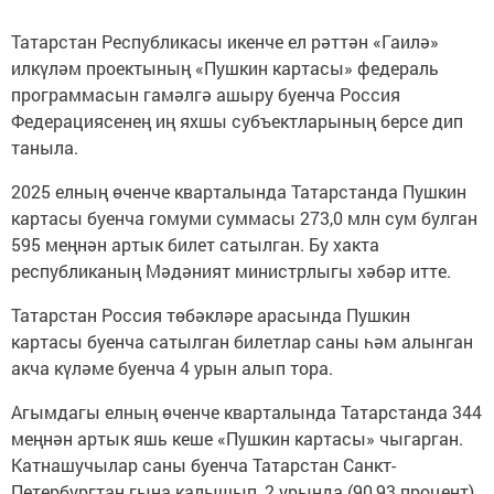
Татарстан Республикасы икенче ел рәттән «Гаилә»
илкүләм проектының «Пушкин картасы» федераль
программасын гамәлгә ашыру буенча Россия
Федерациясенең иң яхшы субъектларының берсе дип
таныла.
2025 елның өченче кварталында Татарстанда Пушкин
картасы буенча гомуми суммасы 273,0 млн сум булган
595 меңнән артык билет сатылган. Бу хакта
республиканың Мәдәният министрлыгы хәбәр итте.
Татарстан Россия төбәкләре арасында Пушкин
картасы буенча сатылган билетлар саны һәм алынган
акча күләме буенча 4 урын алып тора.
Агымдагы елның өченче кварталында Татарстанда 344
меңнән артык яшь кеше «Пушкин картасы» чыгарган.
Катнашучылар саны буенча Татарстан Санкт-
Петербургтан гына калышып, 2 урында (90,93 процент).