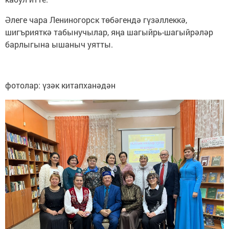
Әлеге чара Лениногорск төбәгендә гүзәллеккә,
шигърияткә табынучылар, яңа шагыйрь-шагыйрәләр
барлыгына ышаныч уятты.
фотолар: үзәк китапханәдән