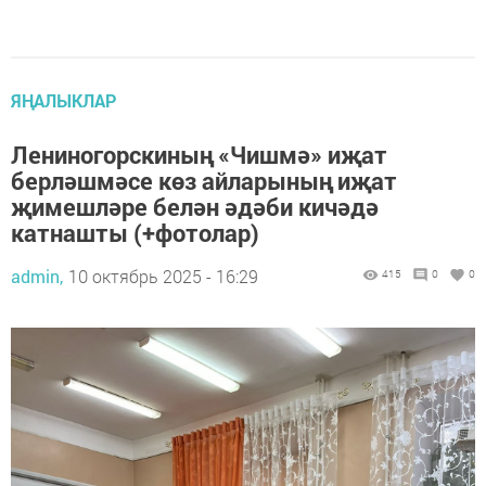
ЯҢАЛЫКЛАР
Лениногорскиның «Чишмә» иҗат
берләшмәсе көз айларының иҗат
җимешләре белән әдәби кичәдә
катнашты (+фотолар)
admin,
10 октябрь 2025 - 16:29
415
0
0