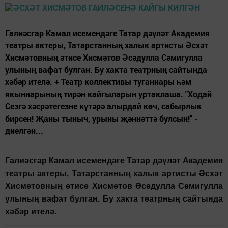
Галиәсгар Камал исемендәге Татар дәүләт Академия
театры актеры, Татарстанның халык артисты Әсхәт
Хисмәтовның әтисе Хисмәтов Әсәдулла Сәмигулла
улының вафат булган. Бу хакта театрның сайтында
хәбәр ителә. + Театр коллективы туганнары һәм
якыннарының тирән кайгыларын уртаклаша. "Ходай
Сезгә хәсрәтегезне күтәрә алырдай көч, сабырлык
бирсен! Җаны тыныч, урыны җәннәттә булсын!" -
диелгән...
Галиәсгар Камал исемендәге Татар дәүләт Академия
театры актеры, Татарстанның халык артисты Әсхәт
Хисмәтовның әтисе Хисмәтов Әсәдулла Сәмигулла
улының вафат булган. Бу хакта театрның сайтында
хәбәр ителә.