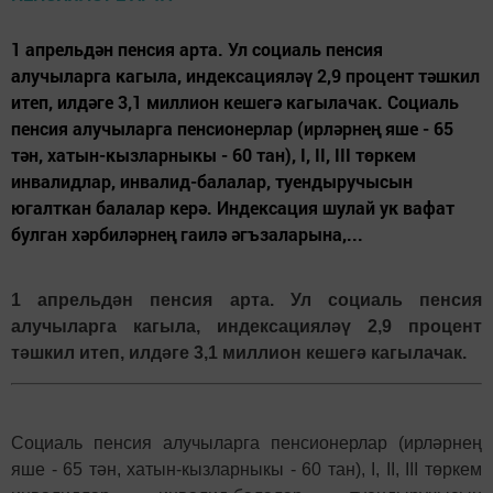
1 апрельдән пенсия арта. Ул социаль пенсия
алучыларга кагыла, индексацияләү 2,9 процент тәшкил
итеп, илдәге 3,1 миллион кешегә кагылачак. Социаль
пенсия алучыларга пенсионерлар (ирләрнең яше - 65
тән, хатын-кызларныкы - 60 тан), I, II, III төркем
инвалидлар, инвалид-балалар, туендыручысын
югалткан балалар керә. Индексация шулай ук вафат
булган хәрбиләрнең гаилә әгъзаларына,...
1 апрельдән пенсия арта. Ул социаль пенсия 
алучыларга кагыла, индексацияләү 2,9 процент 
тәшкил итеп, илдәге 3,1 миллион кешегә кагылачак.
Социаль пенсия алучыларга пенсионерлар (ирләрнең 
яше - 65 тән, хатын-кызларныкы - 60 тан), I, II, III төркем 