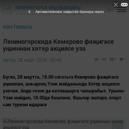
ЛЕНИНОГОРСК ЯҢАЛЫКЛАРЫ
16+
6
Автоматическое закрытие баннера через
"Заман сулышы" газетасы - Лениногорск районы
КӨН ТЕМАСЫ
Лениногорскида Кемерово фаҗигасе
уңаеннан хәтер акциясе уза
автор,
28 март 2018 - 05:40
1068
0
0
Бүген, 28 мартта, 18.00 сәгатьтә Кемерово фаҗигасе
уңаеннан, шәһәрнең Үзәк мәйданында Хәтер акциясе
узачак. Анда сезне дә катнашырга чакырабыз. Урыны-
Үзәк мәйдан, 18.00дә башлана. Яшьләр эшләре, спорт
һәм туризм идарәсе