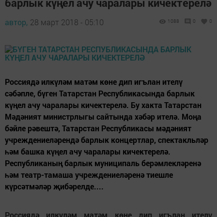
барлык күңел ачу чаралары кичектерелә
автор,
28 март 2018 - 05:10
1088
0
0
Россиядә илкүләм матәм көне дип игълан ителү
сәбәпле, бүген Татарстан Республикасында барлык
күңел ачу чаралары кичектерелә. Бу хакта Татарстан
Мәдәният министрлыгы сайтында хәбәр ителә. Моңа
бәйле рәвештә, Татарстан Республикасы мәдәният
учреждениеләрендә барлык концертлар, спектакльләр
һәм башка күңел ачу чаралары кичектерелә.
Республиканың барлык муниципаль берәмлекләренә
һәм театр-тамаша учреждениеләренә тиешле
күрсәтмәләр җибәрелде....
Россиядә илкүләм матәм көне дип игълан ителү