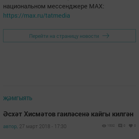
национальном мессенджере MАХ:
https://max.ru/tatmedia
Перейти на страницу новости
ҖӘМГЫЯТЬ
Әсхәт Хисмәтов гаиләсенә кайгы килгән
автор,
27 март 2018 - 17:30
1532
0
0