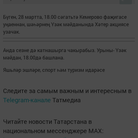
Бүген, 28 мартта, 18.00 сәгатьтә Кемерово фаҗигасе
уңаеннан, шәһәрнең Үзәк мәйданында Хәтер акциясе
узачак.
Анда сезне дә катнашырга чакырабыз. Урыны- Үзәк
мәйдан, 18.00дә башлана.
Яшьләр эшләре, спорт һәм туризм идарәсе
Следите за самым важным и интересным в
Telegram-канале
Татмедиа
Читайте новости Татарстана в
национальном мессенджере MАХ: