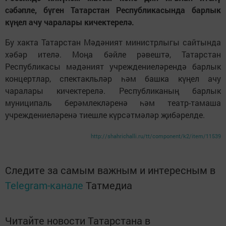
сәбәпле, бүген Татарстан Республикасында барлык
күңел ачу чаралары кичектерелә.
Бу хакта Татарстан Мәдәният министрлыгы сайтында
хәбәр ителә. Моңа бәйле рәвештә, Татарстан
Республикасы мәдәният учреждениеләрендә барлык
концертлар, спектакльләр һәм башка күңел ачу
чаралары кичектерелә. Республиканың барлык
муниципаль берәмлекләренә һәм театр-тамаша
учреждениеләренә тиешле күрсәтмәләр җибәрелде.
http://shahrichalli.ru/tt/component/k2/item/11539
Следите за самым важным и интересным в
Telegram-канале
Татмедиа
Читайте новости Татарстана в