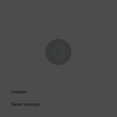
Главная
Төрле темалар