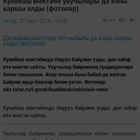
Куакбаш мәктәбе укучылары да язны
каршы алды (фотолар)
автор,
27 март 2018 - 16:18
1329
0
0
Куакбаш мәктәбендә Нәүрүз бәйрәме узды, дип хәбәр
итә мәктәп сайты. Укучылар бәйрәмнең традицияләре
белән танышкан. Алар янына Кыш бабай да килгән.
Бәйрәм җыр-биюләр белән узган. Фотолар:
edu.tatar.ru/l-gorsk/kuakbash/sch/main-news
Куакбаш мәктәбендә Нәүрүз бәйрәме узды, дип хәбәр
итә мәктәп сайты.
Укучылар бәйрәмнең традицияләре белән танышкан.