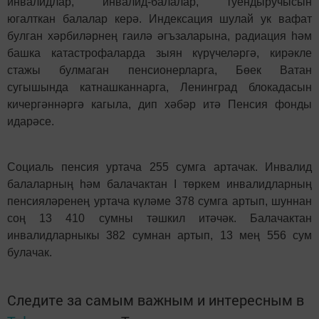
инвалидлар, инвалид-балалар, туендыручысын 
югалткан балалар керә. Индексация шулай ук вафат 
булган хәрбиләрнең гаилә әгъзаларына, радиация һәм 
башка катастрофаларда зыян күрүчеләргә, кирәкле 
стажы булмаган пенсионерларга, Бөек Ватан 
сугышында катнашканнарга, Ленинград блокадасын 
кичергәннәргә кагыла, дип хәбәр итә Пенсия фонды 
идарәсе.
Социаль пенсия уртача 255 сумга артачак. Инвалид 
балаларның һәм балачактан I төркем инвалидларның 
пенсияләренең уртача күләме 378 сумга артып, шуннан 
соң 13 410 сумны тәшкил итәчәк. Балачактан 
инвалидларныкы 382 сумнан артып, 13 мең 556 сум 
булачак.
Следите за самым важным и интересным в