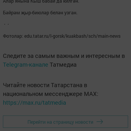
Алар янына Кыш бабай да килгән.
Бәйрәм җыр-биюләр белән узган.
Фотолар: edu.tatar.ru/l-gorsk/kuakbash/sch/main-news
Следите за самым важным и интересным в
Telegram-канале
Татмедиа
Читайте новости Татарстана в
национальном мессенджере MАХ:
https://max.ru/tatmedia
Перейти на страницу новости