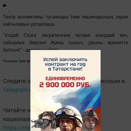
+
Театр коллективы туганнары һәм якыннарының тирән
кайгыларын уртаклаша.
"Ходай Сезгә хәсрәтегезне күтәрә алырдай көч,
сабырлык бирсен! Җаны тыныч, урыны җәннәттә
булсын!" - диелгән сайтта.
Чыганак һәм фото:
http://matbugat.ru/news/?id=21982
Следите за самым важным и интересным в
Telegram-канале
Татмедиа
Читайте новости Татарстана в
национальном мессенджере MАХ:
https://max.ru/tatmedia