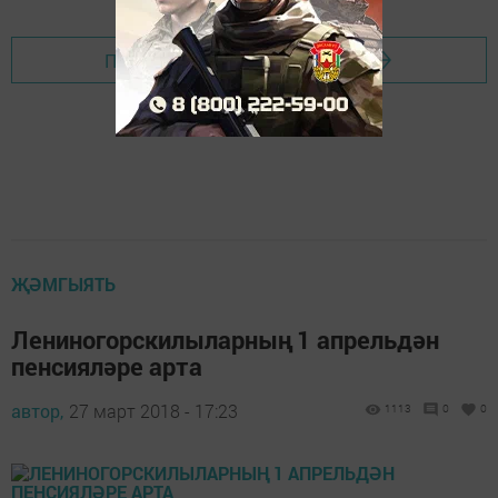
Перейти на страницу новости
ҖӘМГЫЯТЬ
Лениногорскилыларның 1 апрельдән
пенсияләре арта
автор,
27 март 2018 - 17:23
1113
0
0