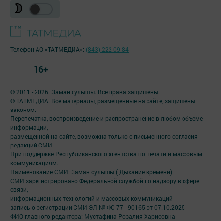
Телефон АО «ТАТМЕДИА»:
(843) 222 09 84
16+
© 2011 - 2026. Заман сулышы. Все права защищены.
© ТАТМЕДИА. Все материалы, размещенные на сайте, защищены
законом.
Перепечатка, воспроизведение и распространение в любом объеме
информации,
размещенной на сайте, возможна только с письменного согласия
редакций СМИ.
При поддержке Республиканского агентства по печати и массовым
коммуникациям.
Наименование СМИ: Заман сулышы ( Дыхание времени)
СМИ зарегистрировано Федеральной службой по надзору в сфере
связи,
информационных технологий и массовых коммуникаций
запись о регистрации СМИ ЭЛ № ФС 77 - 90165 от 07.10.2025
ФИО главного редактора: Мустафина Розалия Харисовна