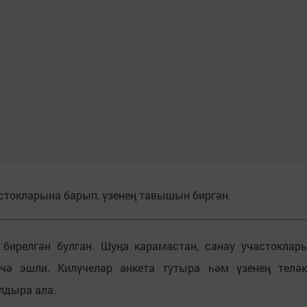
стокларына барып, үзенең тавышын биргән.
бирелгән булган. Шуңа карамастан, санау участоклар
чә эшли. Килүчеләр анкета тутыра һәм үзенең теләк
лдыра ала.