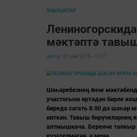
ЯҢАЛЫКЛАР
Лениногорскида
мәктәптә тавыш
автор,
22 май 2016 - 12:07
Шәһәребезнең 4нче мәктәбенд
участогына иртәдән бирле кеш
биредә сәгать 8.00 дә шәһәр 
киткән. Тавыш бирүчеләрнең я
алтмышкача. Беренче тапкыр т
күзәтелмәгән, ә менә...