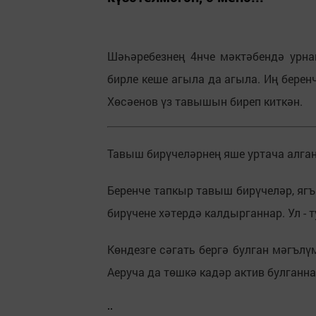
Шәһәребезнең 4нче мәктәбендә урн
бирле кеше агыла да агыла. Иң берен
Хөсәенов үз тавышын биреп киткән.
Тавыш бирүчеләрнең яше уртача алга
Беренче тапкыр тавыш бирүчеләр, ягъ
бирүчене хәтердә калдырганнар. Ул - 
Көндезге сәгать бергә булган мәгълү
Аеруча да төшкә кадәр актив булганна