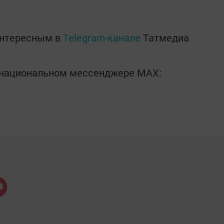
интересным в
Telegram-канале
Татмедиа
в национальном мессенджере MАХ: