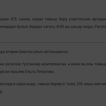
ашкан 475 санлы алдан тавыш бирү участогына иртәдә
челәрдән булып биредә сәгать 8.00 дә шәһәр мэры Рәгат
нда егерме биштән алып алтмышкача.
ни унсигезе тулганнар күзәтелмәгән, ә менә иң олы тавы
туксан яшьлек Ольга Липатова.
матларга караганда, тавыш бирергә 1мең 235 кеше килгән
р.