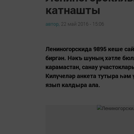
катнашты
автор,
22 май 2016 - 15:06
Лениногорскида 9895 кеше са
биргән. Нәкъ шуның хәтле бюл
карамастан, санау участоклар
Килүчеләр анкета тутыра һәм
язып калдыра ала.