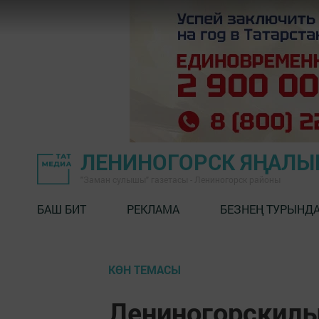
ЛЕНИНОГОРСК ЯҢАЛ
"Заман сулышы" газетасы - Лениногорск районы
БАШ БИТ
РЕКЛАМА
БЕЗНЕҢ ТУРЫНД
КӨН ТЕМАСЫ
Лениногорскилы