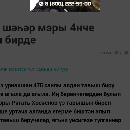
 шәһәр мэры 4нче
 бирде
936
0
ә урнашкан 475 санлы алдан тавыш бирү
е агыла да агыла. Иң беренчеләрдән булып
мэры Рәгать Хөсәенов үз тавышын биреп
ше уртача алганда егерме биштән алып
авыш бирүчеләр, ягъни унсигезе тулганнар