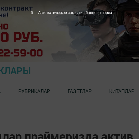
5
Автоматическое закрытие баннера через
ЫКЛАРЫ
А
РУБРИКАЛАР
ГАЗЕТЛАР
КИТАПЛАР
лар праймеризда актив