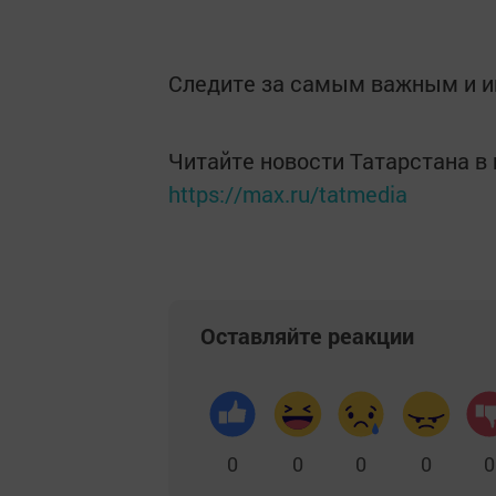
Следите за самым важным и 
Читайте новости Татарстана 
https://max.ru/tatmedia
Оставляйте реакции
0
0
0
0
0