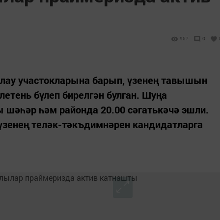
957
0
йлау участокларына барып, үзенең тавышын
летень бүлеп бирелгән булган. Шуңа
ы шәһәр һәм районда 20.00 сәгатькәчә эшли.
 үзенең теләк-тәкъдимнәрен кандидатларга