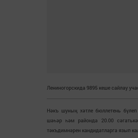
Лениногорскида 9895 кеше сайлау уча
Нәкъ шуның хәтле бюллетень бүлеп 
шәһәр һәм районда 20.00 сәгатькә
тәкъдимнәрен кандидатларга язып ка