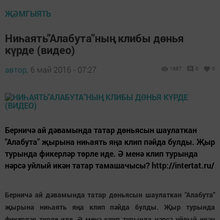
ҖӘМГЫЯТЬ
Ниһаять"Алабута"ның клибы дөнья
күрде (видео)
автор,
6 май 2016 - 07:27
1687
0
0
Берничә ай дәвамында татар дөньясын шаулаткан
"Алабута" җырына ниһаять яңа клип пәйда булды. Җыр
турында фикерләр төрле иде. Ә менә клип турында
нәрсә уйлый икән татар тамашачысы? http://intertat.ru/
Берничә ай дәвамында татар дөньясын шаулаткан "Алабута"
җырына ниһаять яңа клип пәйда булды. Җыр турында
фикерләр төрле иде. Ә менә клип турында нәрсә уйлый икән