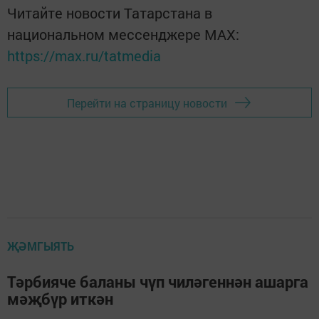
Читайте новости Татарстана в
национальном мессенджере MАХ:
https://max.ru/tatmedia
Перейти на страницу новости
ҖӘМГЫЯТЬ
Тәрбияче баланы чүп чиләгеннән ашарга
мәҗбүр иткән