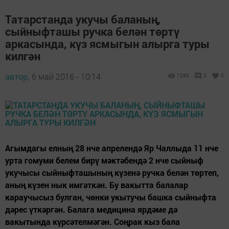
Татарстанда укучы баланың,
сыйныфташы ручка белән төртү
аркасында, күз ясмыгын алырга туры
килгән
автор,
6 май 2016 - 10:14
1283
0
0
Агымдагы елның 28 нче апрелендә Яр Чаллыда 11 нче
урта гомуми белем бирү мәктәбендә 2 нче сыйныф
укучысы сыйныфташының күзенә ручка белән төртеп,
аның күзен нык имгәткән. Бу вакытта балалар
караучысыз булган, чөнки укытучы башка сыйныфта
дәрес үткәргән. Балага медицина ярдәме дә
вакытында күрсәтелмәгән. Соңрак кыз бала