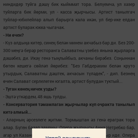
ниндидер туйга дәшү бик кыйммәт тора. Белүемчә, ул хәзер
туйларга бик йөрми, ул - касса җырчысы. Артист танылгач
туйлар-юбилейлар алып барырга кала икән, ул бер-ике елдан
артист буларак юкка чыгачак.
- Ни өчен?
- Күз алдыңа китер, синең белән минем акчабыз бар ди. Без 200-
300 меңгә берәр ресторанга Салаватны үзебез янына җырларга
дәшәбез, ди. Икәү генә тыңлыйбыз, акчаны бирәбез. Соңыннан
бөтен кешегә сөйләп йөрибез: "Без Габдерәхим белән круто
утырдык, Салаватны дәштек, акчасын түләдек", - дип. Безнең
өчен Салават серлелеген югалта, артист булудан туктый...
- Туган көнең ничек узды?
- Эштә үткәрдем, 48 яшь тулды.
- Консерватория тәмамлаган җырчылар күп очракта танылып
китә алмый...
- Аларның әрсезлеге җитми. Тормыштан әз генә ераграк тора
алар. Бүген базар заманы. Опера җырчысы Анна Нетребко бар,
әгәр ул Казанга килсә, ун көн буе концерт куя алыр иде. Опера