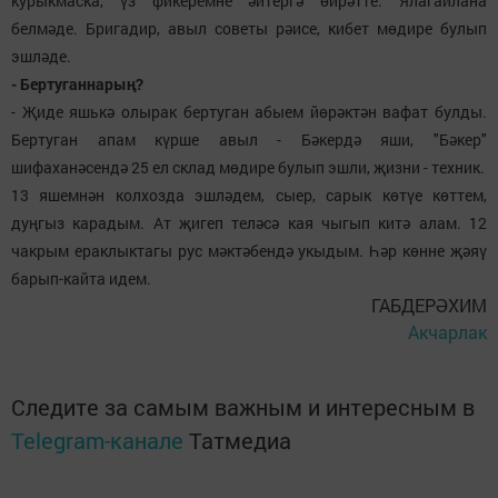
курыкмаска, үз фикеремне әйтергә өйрәтте. Ялагайлана
белмәде. Бригадир, авыл советы рәисе, кибет мөдире булып
эшләде.
- Бертуганнарың?
- Җиде яшькә олырак бертуган абыем йөрәктән вафат булды.
Бертуган апам күрше авыл - Бәкердә яши, "Бәкер"
шифаханәсендә 25 ел склад мөдире булып эшли, җизни - техник.
13 яшемнән колхозда эшләдем, сыер, сарык көтүе көттем,
дуңгыз карадым. Ат җигеп теләсә кая чыгып китә алам. 12
чакрым ераклыктагы рус мәктәбендә укыдым. Һәр көнне җәяү
барып-кайта идем.
ГАБДЕРӘХИМ
Акчарлак
Следите за самым важным и интересным в
Telegram-канале
Татмедиа