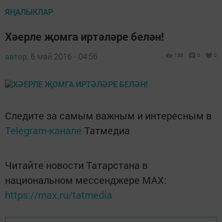
ЯҢАЛЫКЛАР
Хәерле җомга иртәләре белән!
автор,
6 май 2016 - 04:56
158
0
0
Следите за самым важным и интересным в
Telegram-канале
Татмедиа
Читайте новости Татарстана в
национальном мессенджере MАХ:
https://max.ru/tatmedia