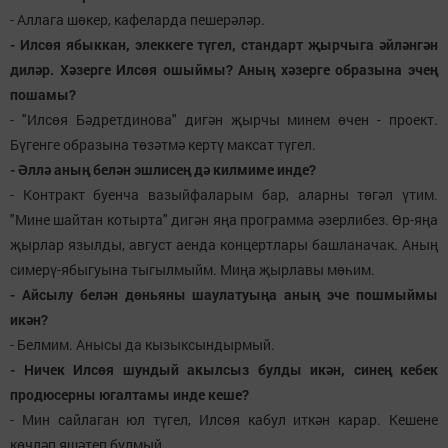
- Аллага шөкер, кафеларда пешерәләр.
- Илсөя ябыккан, элеккеге түгел, стандарт җырчыга әйләнгән
диләр. Хәзерге Илсөя ошыймы? Аның хәзерге образына эчең
пошамы?
- "Илсөя Бәдретдинова" дигән җырчы минем өчен - проект.
Бүгенге образына төзәтмә кертү максат түгел.
- Әллә аның белән эшлисең дә килмиме инде?
- Контракт буенча вазыйфаларым бар, аларны төгәл үтим.
"Мине шайтан котырта" дигән яңа программа әзерлибез. Өр-яңа
җырлар язылды, август аенда концертлары башланачак. Аның
симерү-ябыгуына тыгылмыйм. Миңа җырлавы мөһим.
- Айсылу белән дөньяны шаулатуыңа аның эче пошмыймы
икән?
- Белмим. Анысы да кызыксындырмый.
- Ничек Илсөя шундый акылсыз булды икән, синең кебек
продюсерны югалтамы инде кеше?
- Мин сайлаган юл түгел, Илсөя кабул иткән карар. Кешене
көчләп яшәтеп булмый.