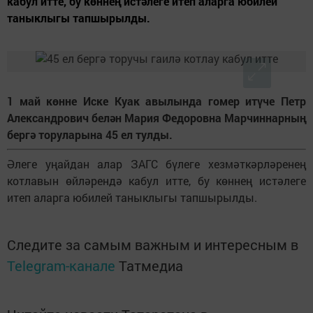
кабул итте, бу көннең истәлеге итеп аларга юбилей
таныклыгы тапшырылды.
1 май көнне Иске Куак авылында гомер итүче Петр
Александрович белән Мария Федоровна Марчиннарның
бергә торуларына 45 ел тулды.
Әлеге уңайдан алар ЗАГС бүлеге хезмәткәрләренең
котлавын өйләрендә кабул итте, бу көннең истәлеге
итеп аларга юбилей таныклыгы тапшырылды.
Следите за самым важным и интересным в
Telegram-канале
Татмедиа