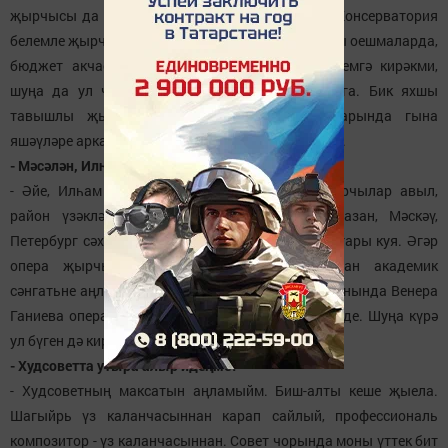
җырчысы да үзен халык ярата торган итә ала. Консерватория
белемле җырчылар күбрәк дәүләт карамагындагы оешмаларда,
бюджет акчасына эшлиләр. Үзешчән исә беркемгә кирәкми,
шуңа да ул чегән баласы кебек үзе бәреп чыга. Бик яхшы
тавышлы җырчылар бар, ләкин үз дөньяларында гына
яшәүләре аркасында гомер буе таныла алмыйлар.
- Мәсәлән, Илһам Вәлиев?
- Әйе, Илһам Вәлиев кебек профессиональ җырчылар авыл,
район үзәкләрендә җырлап йөрми, аларга Казан, Мәскәү,
Петербург сәхнәсе кирәк. Алар әз генә үзләрен югары куя. Әгәр
опера җырчысы авылларда йөрсә, ун елдан академик
сәнгатьне аңлаучылар барлыкка килер иде. Заманында Венера
Ганиева операда да, эстрада өлкәсендә дә эшләде. Шуңа күрә
ул бүген дә кирәкле җырчы.
- Худсоветта утыра алыр идеңме?
- Худсоветның максатын аңламыйм. Биш-алты кеше җыела.
Шагыйрь үз каланчасыннан карап сайлый, профессиональ
композитор - үз каланчасыннан. Совет чорында моны үттек бит