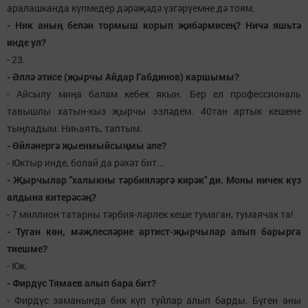
аралашканда күпмедер дәрәҗәдә үзгәрүемне дә тоям.
- Ник аның белән тормыш корып җибәрмисең? Ничә яшьтә
инде ул?
- 23.
- Әллә әтисе (җырчы Айдар Габдинов) каршымы?
- Айсылу миңа балам кебек якын. Бер ел профессиональ
тавышлы хатын-кыз җырчы эзләдем. 40тан артык кешене
тыңладым. Ниһаять, таптым.
- Өйләнергә җыенмыйсыңмы әле?
- Юктыр инде, болай да рәхәт бит...
- Җырчылар "халыкны тәрбияләргә кирәк" ди. Моны ничек күз
алдына китерәсәң?
- 7 миллион татарны тәрбия-ләрлек кеше тумаган, тумаячак та!
- Туган көн, мәҗлесләрне артист-җырчылар алып барырга
тиешме?
- Юк.
- Фирдүс Тямаев алып бара бит?
- Фирдүс заманында бик күп туйлар алып барды. Бүген аны