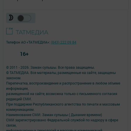
Телефон АО «ТАТМЕДИА»:
(843) 222 09 84
16+
© 2011 - 2026. Заман сулышы. Все права защищены.
© ТАТМЕДИА. Все материалы, размещенные на сайте, защищены
законом.
Перепечатка, воспроизведение и распространение в любом объеме
информации,
размещенной на сайте, возможна только с письменного согласия
редакций СМИ.
При поддержке Республиканского агентства по печати и массовым
коммуникациям.
Наименование СМИ: Заман сулышы ( Дыхание времени)
СМИ зарегистрировано Федеральной службой по надзору в сфере
связи,
информационных технологий и массовых коммуникаций