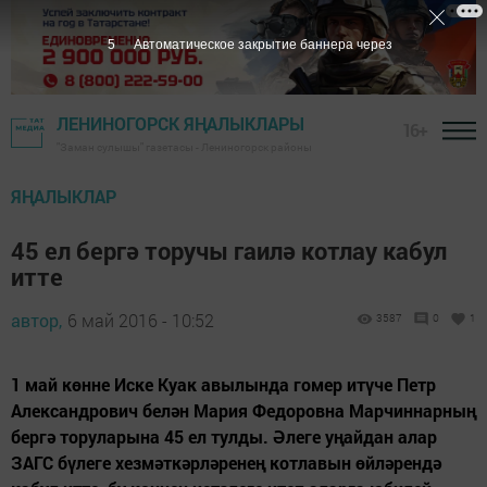
4
Автоматическое закрытие баннера через
ЛЕНИНОГОРСК ЯҢАЛЫКЛАРЫ
16+
"Заман сулышы" газетасы - Лениногорск районы
ЯҢАЛЫКЛАР
45 ел бергә торучы гаилә котлау кабул
итте
автор,
6 май 2016 - 10:52
3587
0
1
1 май көнне Иске Куак авылында гомер итүче Петр
Александрович белән Мария Федоровна Марчиннарның
бергә торуларына 45 ел тулды. Әлеге уңайдан алар
ЗАГС бүлеге хезмәткәрләренең котлавын өйләрендә