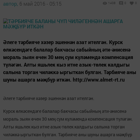
автор,
6 май 2016 - 05:15
1408
0
0
Әлеге тәрбияче хәзер эшеннән азат ителгән. Курск
өлкәсендәге балалар бакчасы сабыйның әти-әнисенә
мораль зыян өчен 30 мең сум күләмендә компенсация
түләгән. Алты яшьлек кыз итне азык-төлек калдыгы
салына торган чиләккә ыргыткан булган. Тәрбияче аны
шуны ашарга мәҗбүр иткән. http://www.almet-rt.ru
Әлеге тәрбияче хәзер эшеннән азат ителгән.
Курск өлкәсендәге балалар бакчасы сабыйның әти-әнисенә
мораль зыян өчен 30 мең сум күләмендә компенсация түләгән.
Алты яшьлек кыз итне азык-төлек калдыгы салына торган
чиләккә ыргыткан булган. Тәрбияче аны шуны ашарга мәҗбүр