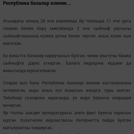
Республика балалар клиник...
Агымдагы елның 28 нче апрелендә Яр Чаллыда 11 нче урта
гомуми белем бирү мәктәбендә 2 нче сыйныф укучысы
сыйныфташының күзенә ручка белән төртеп, аның күзен нык
имгәткән.
Бу вакытта балалар караучысыз булган, чөнки укытучы башка
сыйныфта дәрес үткәргән. Балага медицина ярдәме дә
вакытында күрсәтелмәгән.
Соңрак кыз бала Республика балалар клиник хастаханәсенә
китерелгән, анда аның күз ясмыгын алырга туры килгән.
Табиблар сүзләренә караганда, ул инде берничә операция
кичергән.
Яр Чаллы шәһәре прокуратурасы әлеге факт буенча чарасын
күргән. Күзәтчелек ведомствосы Интернетта пәйда булган
мәгълүматны тикшергән.