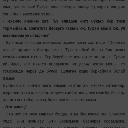
икән, укымасын! Рифат юнәлешендә эшләүнең кирәге юк дип
саныйм. Һәркемнең үз юлы.
- Икенче аноним хат: "Бу өлкәдән кит! Сукыр бер тиен
тормыйсың, сәнгатьтә йөрергә хакың юк. Туфан абый юк, ул
иманыңны укытыр иде".
- Бу өлкәдән китәргәме-юкмы икәнен үзем хәл итәм. "Исемсез
этләр" өргәненә битарафмын. Туфан абый белән бик яхшы
хезмәттәшлек иттек. Бер-беребезне шулхәтле аңладык. Туфан
абыйның кем икәнен аңламаган миңгерәү язган моны. Үз
гомерендә нәрсә дә булса эшләгән кеше беркайчан болай
язмый.
Булдыксыз, кияүгә чыга алмый картайган, мескен хатыннар,
журналистика өлкәсендә йөрүче гайбәтчеләрнең сүзе бу. Әгәр дә
аларга игътибар итсәң, бөтенләй яшәргә кирәкми.
- Әти-әниең?
- Әти ике ел элек мәрхүм булды. Аны бик юксынам. Олыгаеп
үлде. Әни исән-сау. Әти беркемнән бернәрсә сорамаска,