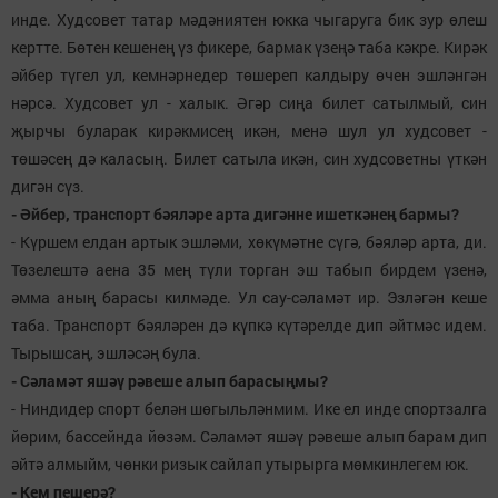
инде. Худсовет татар мәдәниятен юкка чыгаруга бик зур өлеш
кертте. Бөтен кешенең үз фикере, бармак үзеңә таба кәкре. Кирәк
әйбер түгел ул, кемнәрнедер төшереп калдыру өчен эшләнгән
нәрсә. Худсовет ул - халык. Әгәр сиңа билет сатылмый, син
җырчы буларак кирәкмисең икән, менә шул ул худсовет -
төшәсең дә каласың. Билет сатыла икән, син худсоветны үткән
дигән сүз.
- Әйбер, транспорт бәяләре арта дигәнне ишеткәнең бармы?
- Күршем елдан артык эшләми, хөкүмәтне сүгә, бәяләр арта, ди.
Төзелештә аена 35 мең түли торган эш табып бирдем үзенә,
әмма аның барасы килмәде. Ул сау-сәламәт ир. Эзләгән кеше
таба. Транспорт бәяләрен дә күпкә күтәрелде дип әйтмәс идем.
Тырышсаң, эшләсәң була.
- Сәламәт яшәү рәвеше алып барасыңмы?
- Ниндидер спорт белән шөгыльләнмим. Ике ел инде спортзалга
йөрим, бассейнда йөзәм. Сәламәт яшәү рәвеше алып барам дип
әйтә алмыйм, чөнки ризык сайлап утырырга мөмкинлегем юк.
- Кем пешерә?