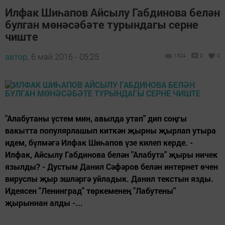
Илфак Шиһапов Айсылу Габдинова белән
булган мөнәсәбәте турындагы серне
чиште
автор,
6 май 2016 - 05:25
1324
0
0
"Алабутаны үстем мин, авылда утап" дип соңгы
вакытта популярлашып киткән җырны җырлап утыра
идем, бүлмәгә Илфак Шиһапов үзе килеп керде. -
Илфак, Айсылу Габдинова белән "Алабута" җыры ничек
язылды? - Дустым Данил Сәфәров белән интернет өчен
вируслы җыр эшләргә уйладык. Данил текстын язды.
Идеясен "Ленинград" төркеменең "Лабутены"
җырыннан алды -...