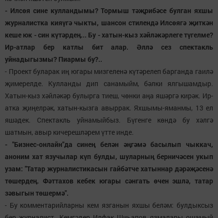
- Илсөя сине кулландымы? Тормыш тәҗрибәсе булган яхшы
журналистка кияүгә чыкты, шансон стилендә Илсөягә җиткән
кеше юк - син күтәрдең... Бу - хатын-кыз хәйләкәрлеге түгелме?
Ир-атлар бер катлы бит алар. Әллә сез спектакль
уйнадыгызмы? Пиармы бу?..
- Проект буларак иң югары мизгеленә күтәрелеп барганда гаилә
җимерелде. Кулланды дип санамыйм, бәлки ялгышамдыр.
Хатын-кыз хәйләкәр булырга тиеш, чөнки аңа яшәргә кирәк. Ир-
атка җиңелрәк, хатын-кызга авыррак. Яхшымы-яманмы, 13 ел
яшәдек. Спектакль уйнамыйбыз. Бүгенге көндә бу хәлгә
шатмын, авыр кичерешләрем үтте инде.
- "Бизнес-онлайн"да синең белән әңгәмә басылып чыккач,
аноним хат язучылар күп булды, шуларның берничәсен укып
узам: "Татар журналистикасын гайбәтче хатыннар дәрәҗәсенә
төшердең. Фәттахов кебек югары сәнгать өчен эшлә, татар
зәвыгын төшермә".
- Бу комментарийларны кем язганын яхшы беләм: булдыксыз
бер журналист. Кемгәдер Илфак Шиһапов язмалары ошамый