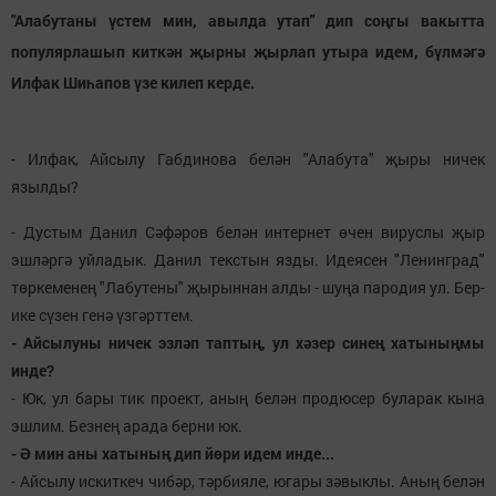
"Алабутаны үстем мин, авылда утап" дип соңгы вакытта
популярлашып киткән җырны җырлап утыра идем, бүлмәгә
Илфак Шиһапов үзе килеп керде.
- Илфак, Айсылу Габдинова белән "Алабута" җыры ничек
язылды?
- Дустым Данил Сәфәров белән интернет өчен вируслы җыр
эшләргә уйладык. Данил текстын язды. Идеясен "Ленинград"
төркеменең "Лабутены" җырыннан алды - шуңа пародия ул. Бер-
ике сүзен генә үзгәрттем.
- Айсылуны ничек эзләп таптың, ул хәзер синең хатыныңмы
инде?
- Юк, ул бары тик проект, аның белән продюсер буларак кына
эшлим. Безнең арада берни юк.
- Ә мин аны хатының дип йөри идем инде...
- Айсылу искиткеч чибәр, тәрбияле, югары зәвыклы. Аның белән