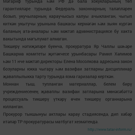
Мәгариф турында һәм РФ дә бала хокукларының төп
гарантияләре турында Федераль законнарның таләпләрен
бозып, укучыларның караучысыз калуы ачыкланган, чыгып
киткән укытучы урынына башкасы кермәгән һәм зыян күргән
баланың ата-аналары һәм мәктәп администрациясе бу хакта
вакытында мәгълүмат алмаган.
Тикшерү нәтиҗәләре буенча, прокуратура Яр Чаллы шәһәре
Башкарма комитеты җитәкчесе урынбасары Рамил Хәлимов
һәм 11 нче мәктәп директоры Елена Мосолкова адресына закон
бозуларны юкка чыгару һәм вазифаи затларны дисциплинар
җаваплылыкка тарту турында язма гаризалар керткән.
Моннан тыш, тупланган материаллар, белем бирү
учреждениесенең җаваплы вазифаи затларына мөнәсәбәттә
процессуаль тикшерү үткәрү өчен тикшерү органнарына
юлланган.
Прокурор тыкшынуы актлары карау стадиясендә, дип хәбәр
итәләр ТР прокуратурасы матбугат хезмәтендә.
http://www.tatar-inform.ru/