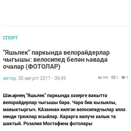
СПОРТ
"Яшьлек" паркында велорайдерлар
чыгышы: велосипед белән һавада
очалар (ФОТОЛАР)
автор,
30 август 2017 - 09:45
888
0
0
Шәһәрнең "Яшьлек" паркында хәзерге вакытта
велорайдерлар чыгышы бара. Чара бик кызыклы,
мавыктыргыч. КАзаннан килгән велосипедчылар әллә
нинди трюклар ясыйлар. Карарга килүче халык та
шактый. Розалия Мостафина фотолары