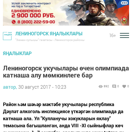
ЛЕНИНОГОРСК ЯҢАЛЫКЛАРЫ
16+
"Заман сулышы" газетасы - Лениногорск районы
ЯҢАЛЫКЛАР
Лениногорск укучылары өчен олимпиада
катнаша алу мөмкинлеге бар
автор,
30 август 2017 - 10:23
892
0
0
Район һәм шәһәр мәктәбе укучылары республика
Дәүләт алкоголь инспекциясе үткәргән олимпиада да
катнаша ала. Ул "Кулланучы хокукларын яклау"
темасына багышланган, анда VIII -XI сыйныфлар көч