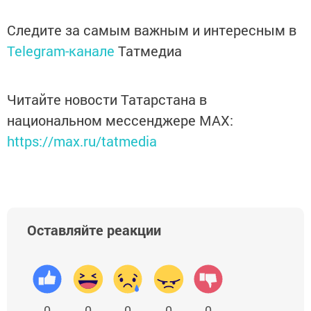
Следите за самым важным и интересным в
Telegram-канале
Татмедиа
Читайте новости Татарстана в
национальном мессенджере MАХ:
https://max.ru/tatmedia
Оставляйте реакции
0
0
0
0
0