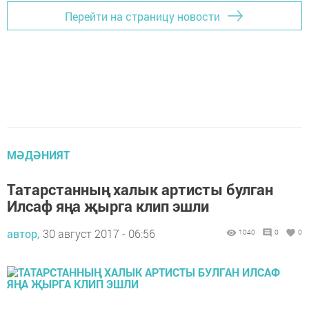
Перейти на страницу новости
МӘДӘНИЯТ
Татарстанның халык артисты булган
Илсаф яңа җырга клип эшли
автор,
30 август 2017 - 06:56
1040
0
0