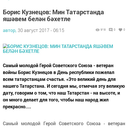
Борис Кузнецов: Мин Татарстанда
яшәвем белән бәхетле
автор,
30 август 2017 - 06:15
918
0
0
Самый молодой Герой Советского Союза - ветеран
войны Борис Кузнецов в День республики пожелал
всем татарстанцам счастья. «Это великий день для
нашего Татарстана. И сегодня мы, отмечая эту великую
дату, говорим о том, что наш Татарстан - на высоте, и
он много делает для того, чтобы наш народ жил
прекрасно....
Самый молодой Герой Советского Союза - ветеран