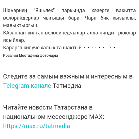
Шәһәрнең "Яшьлек" паркында хәзерге вакытта
велорайдерлар чыгышы бара. Чара бик кызыклы,
мавыктыргыч.
КАзаннан килгән велосипедчылар әллә нинди трюклар
ясыйлар.
Карарга килүче халык та шактый.
Розалия Мостафина фотолары
Следите за самым важным и интересным в
Telegram-канале
Татмедиа
Читайте новости Татарстана в
национальном мессенджере MАХ:
https://max.ru/tatmedia