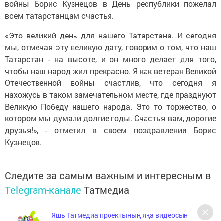
войны Борис Кузнецов в День республики пожелал
всем татарстанцам счастья.
«Это великий день для нашего Татарстана. И сегодня
мы, отмечая эту великую дату, говорим о том, что наш
Татарстан - на высоте, и он много делает для того,
чтобы наш народ жил прекрасно. Я как ветеран Великой
Отечественной войны счастлив, что сегодня я
нахожусь в таком замечательном месте, где празднуют
Великую Победу нашего народа. Это то торжество, о
котором мы думали долгие годы. Счастья вам, дорогие
друзья!», - отметил в своем поздравлении Борис
Кузнецов.
Следите за самым важным и интересным в
Telegram-канале
Татмедиа
Яшь Татмедиа проектының яңа видеосын