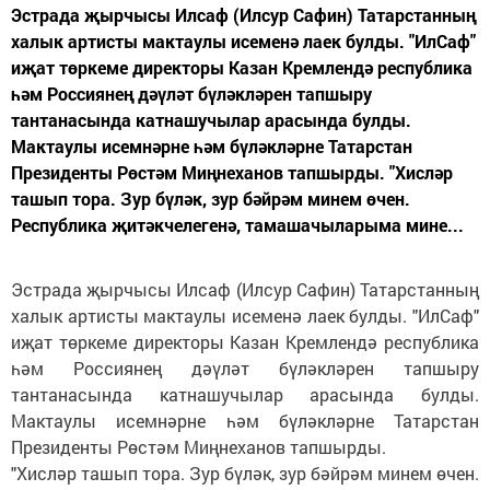
Эстрада җырчысы Илсаф (Илсур Сафин) Татарстанның
халык артисты мактаулы исеменә лаек булды. "ИлСаф"
иҗат төркеме директоры Казан Кремлендә республика
һәм Россиянең дәүләт бүләкләрен тапшыру
тантанасында катнашучылар арасында булды.
Мактаулы исемнәрне һәм бүләкләрне Татарстан
Президенты Рөстәм Миңнеханов тапшырды. "Хисләр
ташып тора. Зур бүләк, зур бәйрәм минем өчен.
Республика җитәкчелегенә, тамашачыларыма мине...
Эстрада җырчысы Илсаф (Илсур Сафин) Татарстанның
халык артисты мактаулы исеменә лаек булды. "ИлСаф"
иҗат төркеме директоры Казан Кремлендә республика
һәм Россиянең дәүләт бүләкләрен тапшыру
тантанасында катнашучылар арасында булды.
Мактаулы исемнәрне һәм бүләкләрне Татарстан
Президенты Рөстәм Миңнеханов тапшырды.
"Хисләр ташып тора. Зур бүләк, зур бәйрәм минем өчен.