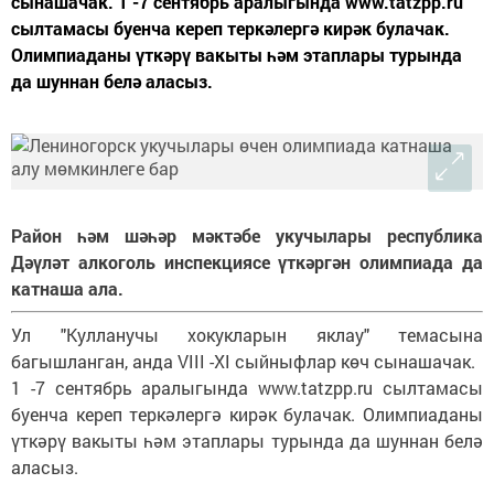
сынашачак. 1 -7 сентябрь аралыгында www.tatzpp.ru
сылтамасы буенча кереп теркәлергә кирәк булачак.
Олимпиаданы үткәрү вакыты һәм этаплары турында
да шуннан белә аласыз.
Район һәм шәһәр мәктәбе укучылары республика
Дәүләт алкоголь инспекциясе үткәргән олимпиада да
катнаша ала.
Ул "Кулланучы хокукларын яклау" темасына
багышланган, анда VIII -XI сыйныфлар көч сынашачак.
1 -7 сентябрь аралыгында www.tatzpp.ru сылтамасы
буенча кереп теркәлергә кирәк булачак. Олимпиаданы
үткәрү вакыты һәм этаплары турында да шуннан белә
аласыз.