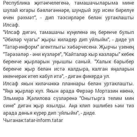
Республика җитәкчелегенә, тамашачыларыма мине
шулай югары бәяләгәннәре, шундый зур исем бирелүе
өчен рәхмәт", - дип тәэсирләре белән уртаклашты
Илсаф.
"Илсаф дигәч, тамашачы күңеленә иң беренче булып
"Әбиләр чуагы" җыры киләдер дип уйлыйм", - диде ул
"Татар-информ" агентлыгы хәбәрчесенә. Җырчы үзенең
"Тәрәзәләр - әни күзләре", "Кайталар кыр казлары" кебек
беренче җырларын уңышлы саный. "Халык барыбер
беренче җыр белән истә калдыра, калган яңаларын
икенчерәк итеп кабул итә", - дигән фикердә ул.
Илсаф якын киләчәккә планнары белән уртаклашты.
"Яңа җырлар күп. Якын арада Фирзәр Мортазин көенә,
Эльмира Җәлилова сүзләренә "Онытырга телим мин
сине" дигән җыр язылды. Аңа клип эшлибез һәм тиз
арада дөнья күрер дип :уйлыйм", - диде.
Чыганак:tatar-inform.tatar