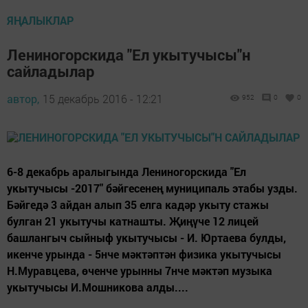
ЯҢАЛЫКЛАР
Лениногорскида "Ел укытучысы"н
сайладылар
автор,
15 декабрь 2016 - 12:21
952
0
0
6-8 декабрь аралыгында Лениногорскида "Ел
укытучысы -2017" бәйгесенең муниципаль этабы узды.
Бәйгедә 3 айдан алып 35 елга кадәр укыту стажы
булган 21 укытучы катнашты. Җиңүче 12 лицей
башлангыч сыйныф укытучысы - И. Юртаева булды,
икенче урында - 5нче мәктәптән физика укытучысы
Н.Муравцева, өченче урынны 7нче мәктәп музыка
укытучысы И.Мошникова алды....