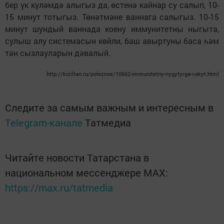
бер үк күләмдә алыгыз да, өстенә кайнар су салып, 10-
15 минут тотыгыз. Төнәтмәне ваннага салыгыз. 10-15
минут шундый ваннада коену иммунитетны ныгыта,
сулыш алу системасын көйли, баш авыртуны баса һәм
тән сызлауларын дәвалый.
http://kiziltan.ru/poleznoe/10662-immunitetny-nygytyrga-vakyt.html
Следите за самым важным и интересным в
Telegram-канале
Татмедиа
Читайте новости Татарстана в
национальном мессенджере MАХ:
https://max.ru/tatmedia