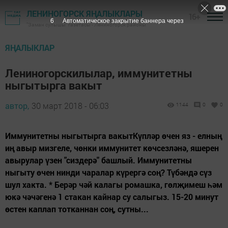
ЛЕНИНОГОРСК ЯҢАЛЫКЛАРЫ
16+
5
Автоматическое закрытие баннера через
"Заман сулышы" газетасы - Лениногорск районы
ЯҢАЛЫКЛАР
Лениногорскилылар, иммунитетны
ныгытырга вакыт
автор,
30 март 2018 - 06:03
1144
0
0
Иммунитетны ныгытырга вакытКүпләр өчен яз - елның
иң авыр мизгеле, чөнки иммунитет көчсезләнә, яшерен
авырулар үзен "сиздерә" башлый. Иммунитетны
ныгыту өчен нинди чаралар күрергә соң? Түбәндә сүз
шул хакта. * Берәр чәй калагы ромашка, гөлҗимеш һәм
юкә чәчәгенә 1 стакан кайнар су салыгыз. 15-20 минут
өстен каплап тотканнан соң, сутны...