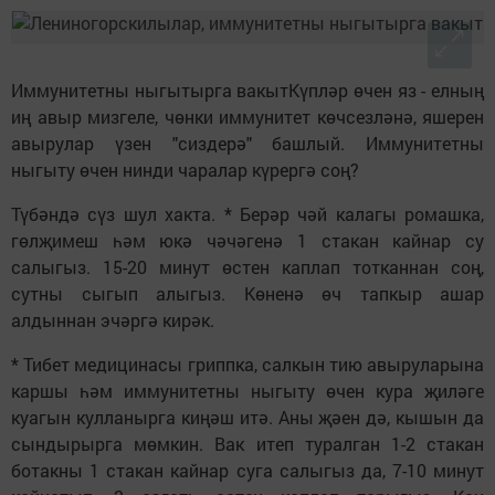
Иммунитетны ныгытырга вакытКүпләр өчен яз - елның
иң авыр мизгеле, чөнки иммунитет көчсезләнә, яшерен
авырулар үзен "сиздерә" башлый. Иммунитетны
ныгыту өчен нинди чаралар күрергә соң?
Түбәндә сүз шул хакта. * Берәр чәй калагы ромашка,
гөлҗимеш һәм юкә чәчәгенә 1 стакан кайнар су
салыгыз. 15-20 минут өстен каплап тотканнан соң,
сутны сыгып алыгыз. Көненә өч тапкыр ашар
алдыннан эчәргә кирәк.
* Тибет медицинасы гриппка, салкын тию авыруларына
каршы һәм иммунитетны ныгыту өчен кура җиләге
куагын кулланырга киңәш итә. Аны җәен дә, кышын да
сындырырга мөмкин. Вак итеп туралган 1-2 стакан
ботакны 1 стакан кайнар суга салыгыз да, 7-10 минут