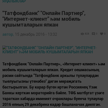
ЯҢАЛЫКЛАР
"Татфондбанк" "Онлайн Партнер",
"Интернет-клиент" һәм мобиль
кушымталарын япкан
автор,
15 декабрь 2016 - 13:32
828
0
0
Татфондбанк "Онлайн Партнер», «Интернет-клиент» һәм
мобиль кушымталарын япкан. Кредит оешмасының
рәсми сайтында "Татфондбанк аркылы түләүләрдән
тыелуыгызны үтенәбез" дигән мөрәҗәгать
бастырылган. Бу карар бүген иртән Россиянең Үзәк
Банкы керткән мораторийга бәйле. ТФБ матбугат үзәге
тараткан хәбәрдә иминият очраклары буенча түләүләр
2016 елның 29 декабренә кадәр башланачак диелгән.