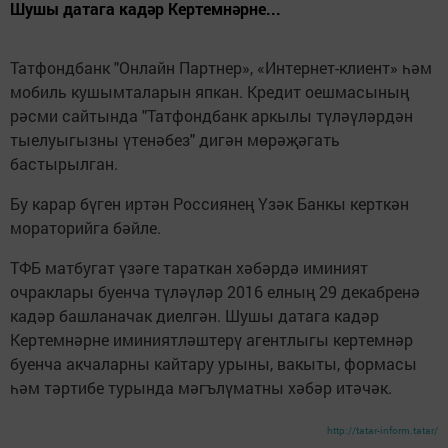
Шушы датага кадәр Кертемнәрне...
Татфондбанк "Онлайн Партнер», «Интернет-клиент» һәм
мобиль кушымталарын япкан. Кредит оешмасының
рәсми сайтында "Татфондбанк аркылы түләүләрдән
тыелуыгызны үтенәбез" дигән мөрәҗәгать
бастырылган.
Бу карар бүген иртән Россиянең Үзәк Банкы керткән
мораторийга бәйле.
ТФБ матбугат үзәге тараткан хәбәрдә иминият
очраклары буенча түләүләр 2016 елның 29 декабренә
кадәр башланачак диелгән. Шушы датага кадәр
Кертемнәрне иминиятләштерү агентлыгы кертемнәр
буенча акчаларны кайтару урыны, вакыты, формасы
һәм тәртибе турында мәгълүматны хәбәр итәчәк.
http://tatar-inform.tatar/