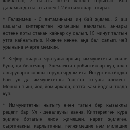
кайнатып, 2 сәгать өстен каплап торыгыз. Көн
дәвамында сәгать саен 1-2 йотым эчәргә кирәк.
* Гөлҗимеш - С витаминына иң бай җимеш. 2 аш
кашыгы киптерелгән җимешны ваклагыз, аннары
өстенә ярты стакан кайнар су салып, 15 минут талгын
утта кайнатыгыз. Икенче көнне, аңа бал салып, чәй
урынына эчәргә мөмкин.
* Кефир эчәргә яратучыларның иммунитеты көчле
була, ди белгечләр. Эчемлектә пробиотиклар күп, алар
авыруларга каршы торуда ярдәм итә. Йогурт исә йодка
бай, ул да иммунитетны "саф"та тотучы элемент.
Моннан тыш, йод йомыркада, сөттә һәм йодлы тозда
күп.
* Иммунитетны ныгыту өчен тагын бер кызыклы
рецепт бар. Ул - дәвалаучы ванна. Киптерелгән кура
җиләге ботагын яисә җимешен, нарат җиләген,
сырганакны, карлыганны, гөлҗимешне һәм миләшне