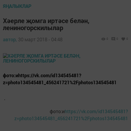
ЯҢАЛЫКЛАР
Хәерле җомга иртәсе белән,
лениногорскилылар
автор,
30 март 2018 - 04:48
0
0
0
фото:иhttps://vk.com/id134545481?
z=photo134545481_456241721%2Fphotos134545481
фото:и
https://vk.com/id134545481?
z=photo134545481_456241721%2Fphotos134545481