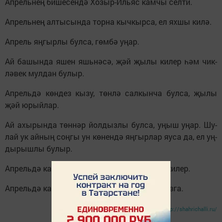
Ап­рель­нең би­ше­сен­дә Хо­зыр-Иль­яс кам­чы сел­ти.
Ап­рель­нең ал­ты­сын­да тор­на кыч­кыр­са, ел ях­шы ки­лә.
Ап­рель яң­гыр­лы бул­са, гөм­бә уңар.
Ай ба­шын­да яшен яшь­нә­сә, җәй җы­лы ки­лер һәм чик­
лә­век мул­дан бу­лыр.
Ап­рель­дә көн­дез кы­зу, төн­лә сал­кын­ча бул­са, җы­лы
җәй юрый­лар.
Ай ахы­рын­да төн­нәр йол­дыз­лы бул­са, уңыш уңар. Шу­
лай ук ай­ның соң­гы ун кө­нен­дә яң­гыр­лар яу­са да, ел уң­
ды­рыш­лы бу­лыр.
Ап­рель­дә ка­ен суы күп ак­са, җәй яң­гыр­лы ки­лер.
Ап­рель­дә кар­лы­гач­лар кил­мә­сә, ясал­кын яз­га.
http://shahrichalli.ru/