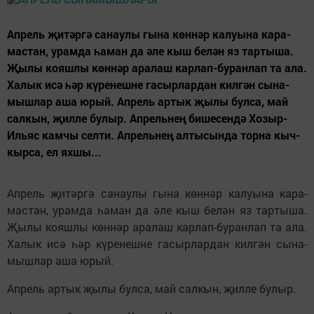
Ап­рель җи­тәр­гә са­нау­лы гы­на көн­нәр ка­лу­ы­на ка­ра­
мас­тан, урам­да һа­ман да әле кыш бе­лән яз тар­ты­ша.
Җы­лы ко­яш­лы көн­нәр ара­лаш кар­лап-бу­ран­лап та ала.
Ха­лык исә һәр кү­ре­неш­не га­сыр­лар­дан кил­гән сы­на­
мыш­лар аша юрый. Ап­рель ар­тык җы­лы бул­са, май
сал­кын, җил­ле бу­лыр. Ап­рель­нең би­ше­сен­дә Хо­зыр-
Иль­яс кам­чы сел­ти. Ап­рель­нең ал­ты­сын­да тор­на кыч­
кыр­са, ел ях­шы...
Ап­рель җи­тәр­гә са­нау­лы гы­на көн­нәр ка­лу­ы­на ка­ра­
мас­тан, урам­да һа­ман да әле кыш бе­лән яз тар­ты­ша.
Җы­лы ко­яш­лы көн­нәр ара­лаш кар­лап-бу­ран­лап та ала.
Ха­лык исә һәр кү­ре­неш­не га­сыр­лар­дан кил­гән сы­на­
мыш­лар аша юрый.
Ап­рель ар­тык җы­лы бул­са, май сал­кын, җил­ле бу­лыр.