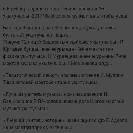
6-8 декабрь аралыгында Лениногорскида "Ел
укытучысы -2017" бәйгесенең муниципаль этабы узды.
Бәйгедә 3 айдан алып 35 елга кадәр укыту стажы
булган 21 укытучы катнашты.
Җиңүче 12 лицей башлангыч сыйныф укытучысы - И.
Юртаева булды, икенче урында - 5нче мәктәптән
физика укытучысы Н.Муравцева, өченче урынны 7нче
мәктәп музыка укытучысы И.Мошникова алды.
«Педагогический дебют» номинациясендә И. Муллин
Тимяшевской мәктәбен тарих укытучысы.
«Лучший учитель музыки» номинациясендә И.
Бадыкшанов В.П.Чкалова исемендәге Шөгер мәктәбе
музыка укытучысы.
« Лучший учитель истории» номинациясендә Е. Адеева ,
2нче мәктәп тарих укытучысы.