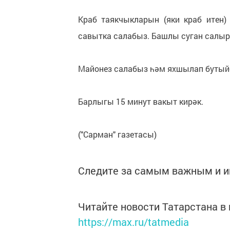
Краб таякчыкларын (яки краб итен
савытка салабыз. Башлы суган салырг
Майонез салабыз һәм яхшылап бутый
Барлыгы 15 минут вакыт кирәк.
("Сарман" газетасы)
Следите за самым важным и 
Читайте новости Татарстана 
https://max.ru/tatmedia