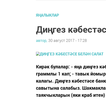
ЯҢАЛЫКЛАР
Диңгез кәбестәс
автор,
30 август 2017 - 17:28
Кирәк булалар: - яңа диңгез кә
граммлы 1 кап; - тавык йомырк
калагы. Диңгез кәбестәсе бан
савытына салабыз. Шакмаклап
таякчыкларын (яки краб итен)