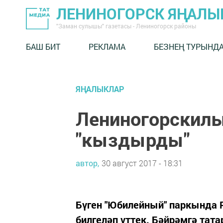
ЛЕНИНОГОРСК ЯҢАЛ
"Заман сулышы" газетасы - Лениногорск районы
БАШ БИТ
РЕКЛАМА
БЕЗНЕҢ ТУРЫНД
ЯҢАЛЫКЛАР
Лениногорскил
"кыздырды"
автор,
30 август 2017 - 18:31
Бүген "Юбилейный" паркында 
билгеләп үттек. Бәйрәмгә тат