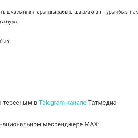
) тышчасыннан арындырабыз, шакмаклап турыйбыз һә
а була.
быз.
интересным в
Telegram-канале
Татмедиа
в национальном мессенджере MАХ: