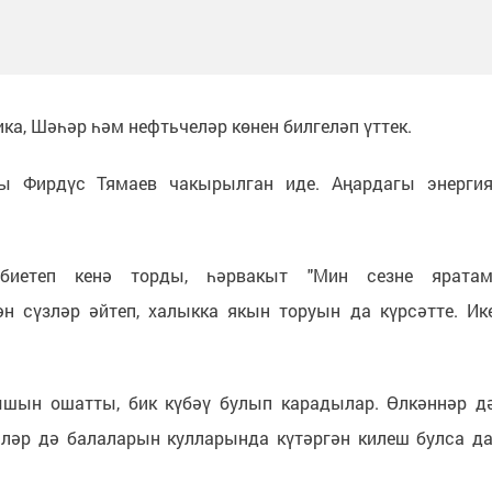
ка, Шәһәр һәм нефтьчеләр көнен билгеләп үттек.
ы Фирдүс Тямаев чакырылган иде. Аңардагы энергия
иетеп кенә торды, һәрвакыт "Мин сезне яратам
гән сүзләр әйтеп, халыкка якын торуын да күрсәтте. Ик
ын ошатты, бик күбәү булып карадылар. Өлкәннәр д
ләр дә балаларын кулларында күтәргән килеш булса да