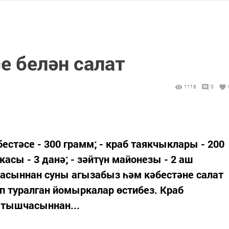
е белән салат
1118
0
бестәсе - 300 грамм; - краб таякчыклары - 200
асы - 3 данә; - зәйтүн майонезы - 2 аш
касыннан суны агызабыз һәм кәбестәне салат
 туралган йомыркалар өстибез. Краб
 тышчасыннан...