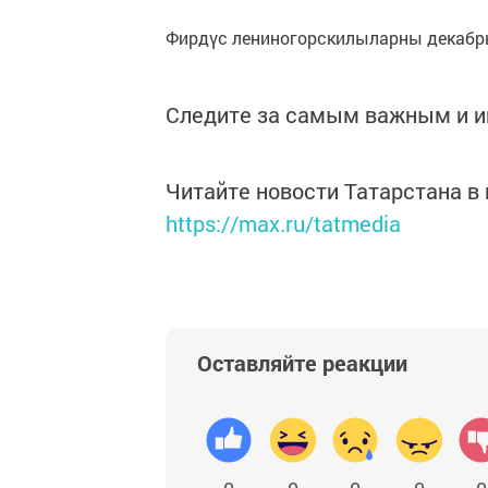
Фирдүс лениногорскилыларны декабр
Следите за самым важным и 
Читайте новости Татарстана 
https://max.ru/tatmedia
Оставляйте реакции