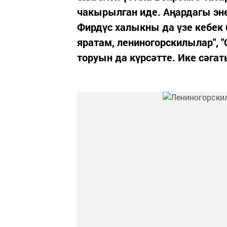
чакырылган иде. Аңардагы эне
Фирдүс халыкны да үзе кебек 
яратам, лениногорскилылар", "
торуын да күрсәтте. Ике сәга