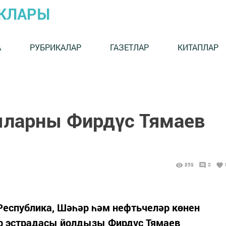
ЫКЛАРЫ
А
РУБРИКАЛАР
ГАЗЕТЛАР
КИТАПЛАР
ыларны Фирдүс Тямаев
859
0
Республика, Шәһәр һәм нефтьчеләр көнен
ар эстрадасы йолдызы Фирдүс Тямаев