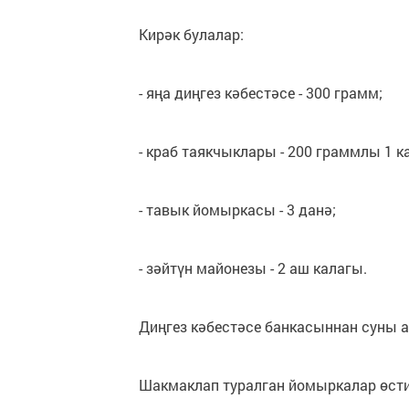
Кирәк булалар:
- яңа диңгез кәбестәсе - 300 грамм;
- краб таякчыклары - 200 граммлы 1 ка
- тавык йомыркасы - 3 данә;
- зәйтүн майонезы - 2 аш калагы.
Диңгез кәбестәсе банкасыннан суны 
Шакмаклап туралган йомыркалар өсти