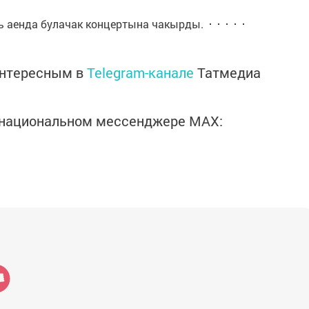
ь аенда булачак концертына чакырды.
интересным в
Telegram-канале
Татмедиа
в национальном мессенджере MАХ: