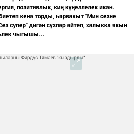
ргия, позитивлык, киң күңеллелек икән.
биетеп кенә торды, һәрвакыт "Мин сезне
Сез супер" дигән сүзләр әйтеп, халыкка якын
тьлек чыгышы...