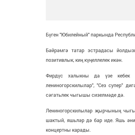
Бүген "Юбилейный" паркында Республи
Бәйрәмгә татар эстрадасы йолдыз
позитивлык, киң күңеллелек икән.
Фирдүс халыкны да үзе кебек б
лениногорскилылар", "Сез супер" ди
сәгатьлек чыгышы сизелмәде дә.
Лениногорскилылар җырчының чыгыш
шактый, яшьләр дә бар иде. Яшь әни
концертны карады.